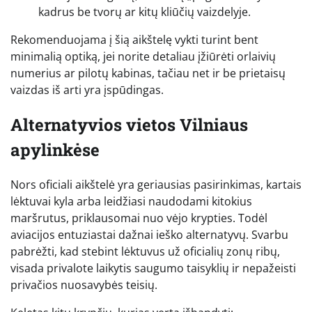
kadrus be tvorų ar kitų kliūčių vaizdelyje.
Rekomenduojama į šią aikštelę vykti turint bent
minimalią optiką, jei norite detaliau įžiūrėti orlaivių
numerius ar pilotų kabinas, tačiau net ir be prietaisų
vaizdas iš arti yra įspūdingas.
Alternatyvios vietos Vilniaus
apylinkėse
Nors oficiali aikštelė yra geriausias pasirinkimas, kartais
lėktuvai kyla arba leidžiasi naudodami kitokius
maršrutus, priklausomai nuo vėjo krypties. Todėl
aviacijos entuziastai dažnai ieško alternatyvų. Svarbu
pabrėžti, kad stebint lėktuvus už oficialių zonų ribų,
visada privalote laikytis saugumo taisyklių ir nepažeisti
privačios nuosavybės teisių.