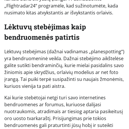
„Flightradar24“ programėle, kad sužinotumėte, kada
nusimato kitas atvykstantis ar išvykstantis orlaivis.
Lėktuvų stebėjimas kaip
bendruomenės patirtis
Lėktuvų stebėjimas (dažnai vadinamas „planespotting“)
yra bendruomeninė veikla. Dažnai stebėjimo aikštelėse
galite sutikti bendraminčių, kurie mielai pasidalins savo
žiniomis apie skrydžius, orlaivių modelius ar net foto
įrangą. Tai puiki terpė susipažinti su naujais žmonėmis,
kuriuos vienija ta pati aistra.
Kai kurie stebėtojai netgi turi savo internetines
bendruomenes ar forumus, kuriuose dalijasi
nuotraukomis, atradimais ar tiesiog aptaria pasikeitusį
oro uosto tvarkaraštį. Prisijungimas prie tokios
bendruomenės gali praturtinti jūsų hobį ir suteikti