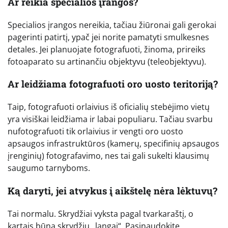
Ar reikia specialios įrangos?
Specialios įrangos nereikia, tačiau žiūronai gali gerokai
pagerinti patirtį, ypač jei norite pamatyti smulkesnes
detales. Jei planuojate fotografuoti, žinoma, prireiks
fotoaparato su artinančiu objektyvu (teleobjektyvu).
Ar leidžiama fotografuoti oro uosto teritoriją?
Taip, fotografuoti orlaivius iš oficialių stebėjimo vietų
yra visiškai leidžiama ir labai populiaru. Tačiau svarbu
nufotografuoti tik orlaivius ir vengti oro uosto
apsaugos infrastruktūros (kamerų, specifinių apsaugos
įrenginių) fotografavimo, nes tai gali sukelti klausimų
saugumo tarnyboms.
Ką daryti, jei atvykus į aikštelę nėra lėktuvų?
Tai normalu. Skrydžiai vyksta pagal tvarkaraštį, o
kartais būna skrydžių „langai“. Pasinaudokite