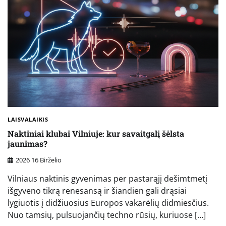
LAISVALAIKIS
Naktiniai klubai Vilniuje: kur savaitgalį šėlsta
jaunimas?
2026 16 Birželio
Vilniaus naktinis gyvenimas per pastarąjį dešimtmetį
išgyveno tikrą renesansą ir šiandien gali drąsiai
lygiuotis į didžiuosius Europos vakarėlių didmiesčius.
Nuo tamsių, pulsuojančių techno rūsių, kuriuose […]