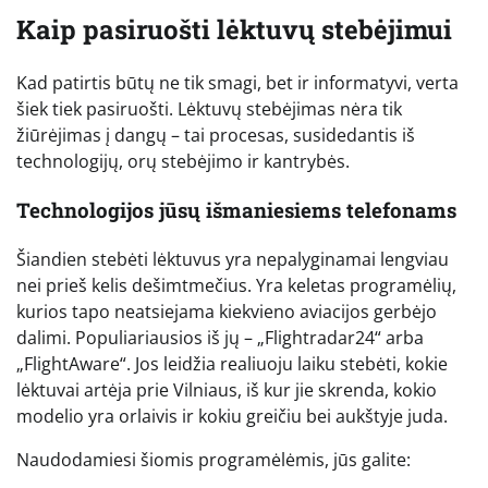
Kaip pasiruošti lėktuvų stebėjimui
Kad patirtis būtų ne tik smagi, bet ir informatyvi, verta
šiek tiek pasiruošti. Lėktuvų stebėjimas nėra tik
žiūrėjimas į dangų – tai procesas, susidedantis iš
technologijų, orų stebėjimo ir kantrybės.
Technologijos jūsų išmaniesiems telefonams
Šiandien stebėti lėktuvus yra nepalyginamai lengviau
nei prieš kelis dešimtmečius. Yra keletas programėlių,
kurios tapo neatsiejama kiekvieno aviacijos gerbėjo
dalimi. Populiariausios iš jų – „Flightradar24“ arba
„FlightAware“. Jos leidžia realiuoju laiku stebėti, kokie
lėktuvai artėja prie Vilniaus, iš kur jie skrenda, kokio
modelio yra orlaivis ir kokiu greičiu bei aukštyje juda.
Naudodamiesi šiomis programėlėmis, jūs galite: