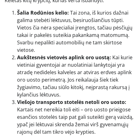
Keletas kitų krypčių, kurias verta išbandyti:
Šalia Rodūnios kelio:
Tai zona, iš kurios dažnai
galima stebėti lėktuvus, besiruošiančius tūpti.
Vietos čia nėra specialiai įrengtos, tačiau pėsčiųjų
takai ir pakelės suteikia pakankamą matomumą.
Svarbu nepalikti automobilių ne tam skirtose
vietose.
Aukštesnės vietovės aplink oro uostą:
Kai kurie
vietiniai gyventojai ar nuolatiniai lankytojai yra
atradę nedideles kalveles ar atviras erdves aplink
oro uosto perimetrą. Jos reikalauja šiek tiek
žygiavimo, tačiau siūlo kitokį, neįprastą rakursą į
kylančius lėktuvus.
Viešojo transporto stotelės netoli oro uosto:
Kartais net nereikia toli eiti – oro uosto prieigose
esančios stotelės taip pat gali suteikti gerą vaizdą,
ypač jei lėktuvai skrenda žemai virš gyvenamųjų
rajonų dėl tam tikro vėjo krypties.