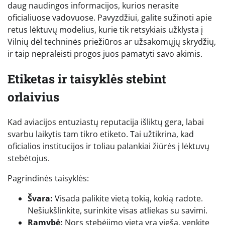
daug naudingos informacijos, kurios nerasite
oficialiuose vadovuose. Pavyzdžiui, galite sužinoti apie
retus lėktuvų modelius, kurie tik retsykiais užklysta į
Vilnių dėl techninės priežiūros ar užsakomųjų skrydžių,
ir taip nepraleisti progos juos pamatyti savo akimis.
Etiketas ir taisyklės stebint
orlaivius
Kad aviacijos entuziastų reputacija išliktų gera, labai
svarbu laikytis tam tikro etiketo. Tai užtikrina, kad
oficialios institucijos ir toliau palankiai žiūrės į lėktuvų
stebėtojus.
Pagrindinės taisyklės:
Švara:
Visada palikite vietą tokią, kokią radote.
Nešiukšlinkite, surinkite visas atliekas su savimi.
Ramybė:
Nors stebėjimo vieta yra vieša, venkite