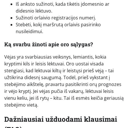
Iš anksto sužinoti, kada tikėtis įdomesnio ar
didesnio lėktuvo.
Sužinoti orlaivio registracijos numerį.
Stebėti, kokį maršrutą orlaivis pasirinko
nusileidimui.
Ką svarbu žinoti apie oro sąlygas?
Vėjas yra svarbiausias veiksnys, lemiantis, kokia
kryptimi kils ir leisis lėktuvai. Oro uostai visada
stengiasi, kad lėktuvai kiltų ir leistųsi prieš vėją – tai
užtikrina didesnį saugumą. Todėl, prieš vykstant į
stebėjimo aikštelę, pravartu pasitikrinti orų prognozes
ir vėjo kryptį. Jei vėjas pučia iš vakarų, lėktuvai leisis
vienu keliu, jei iš rytų – kitu. Tai iš esmės keičia geriausią
stebėjimo vietą.
Dažniausiai užduodami klausimai