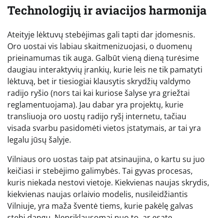
Technologijų ir aviacijos harmonija
Ateityje lėktuvų stebėjimas gali tapti dar įdomesnis.
Oro uostai vis labiau skaitmenizuojasi, o duomenų
prieinamumas tik auga. Galbūt vieną dieną turėsime
daugiau interaktyvių įrankių, kurie leis ne tik pamatyti
lėktuvą, bet ir tiesiogiai klausytis skrydžių valdymo
radijo ryšio (nors tai kai kuriose šalyse yra griežtai
reglamentuojama). Jau dabar yra projektų, kurie
transliuoja oro uostų radijo ryšį internetu, tačiau
visada svarbu pasidomėti vietos įstatymais, ar tai yra
legalu jūsų šalyje.
Vilniaus oro uostas taip pat atsinaujina, o kartu su juo
keičiasi ir stebėjimo galimybės. Tai gyvas procesas,
kuris niekada nestovi vietoje. Kiekvienas naujas skrydis,
kiekvienas naujas orlaivio modelis, nusileidžiantis
Vilniuje, yra maža šventė tiems, kurie pakėlę galvas
stebi dangų. Nepriklausomai nuo to, ar esate