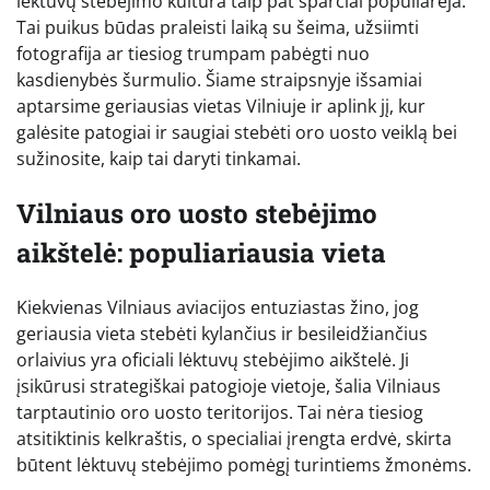
lėktuvų stebėjimo kultūra taip pat sparčiai populiarėja.
Tai puikus būdas praleisti laiką su šeima, užsiimti
fotografija ar tiesiog trumpam pabėgti nuo
kasdienybės šurmulio. Šiame straipsnyje išsamiai
aptarsime geriausias vietas Vilniuje ir aplink jį, kur
galėsite patogiai ir saugiai stebėti oro uosto veiklą bei
sužinosite, kaip tai daryti tinkamai.
Vilniaus oro uosto stebėjimo
aikštelė: populiariausia vieta
Kiekvienas Vilniaus aviacijos entuziastas žino, jog
geriausia vieta stebėti kylančius ir besileidžiančius
orlaivius yra oficiali lėktuvų stebėjimo aikštelė. Ji
įsikūrusi strategiškai patogioje vietoje, šalia Vilniaus
tarptautinio oro uosto teritorijos. Tai nėra tiesiog
atsitiktinis kelkraštis, o specialiai įrengta erdvė, skirta
būtent lėktuvų stebėjimo pomėgį turintiems žmonėms.