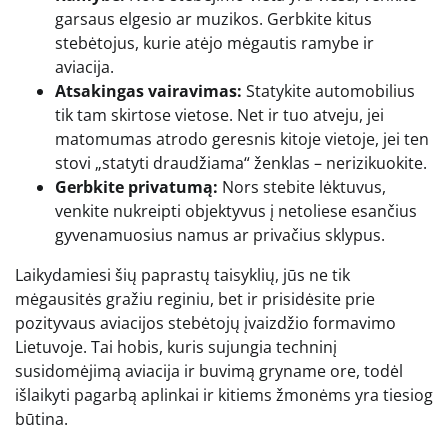
garsaus elgesio ar muzikos. Gerbkite kitus
stebėtojus, kurie atėjo mėgautis ramybe ir
aviacija.
Atsakingas vairavimas:
Statykite automobilius
tik tam skirtose vietose. Net ir tuo atveju, jei
matomumas atrodo geresnis kitoje vietoje, jei ten
stovi „statyti draudžiama“ ženklas – nerizikuokite.
Gerbkite privatumą:
Nors stebite lėktuvus,
venkite nukreipti objektyvus į netoliese esančius
gyvenamuosius namus ar privačius sklypus.
Laikydamiesi šių paprastų taisyklių, jūs ne tik
mėgausitės gražiu reginiu, bet ir prisidėsite prie
pozityvaus aviacijos stebėtojų įvaizdžio formavimo
Lietuvoje. Tai hobis, kuris sujungia techninį
susidomėjimą aviacija ir buvimą gryname ore, todėl
išlaikyti pagarbą aplinkai ir kitiems žmonėms yra tiesiog
būtina.