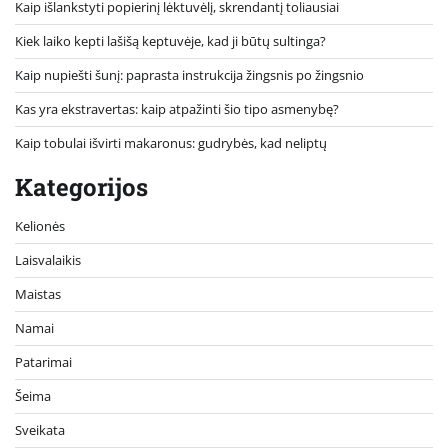
Kaip išlankstyti popierinį lėktuvėlį, skrendantį toliausiai
Kiek laiko kepti lašišą keptuvėje, kad ji būtų sultinga?
Kaip nupiešti šunį: paprasta instrukcija žingsnis po žingsnio
Kas yra ekstravertas: kaip atpažinti šio tipo asmenybę?
Kaip tobulai išvirti makaronus: gudrybės, kad neliptų
Kategorijos
Kelionės
Laisvalaikis
Maistas
Namai
Patarimai
Šeima
Sveikata