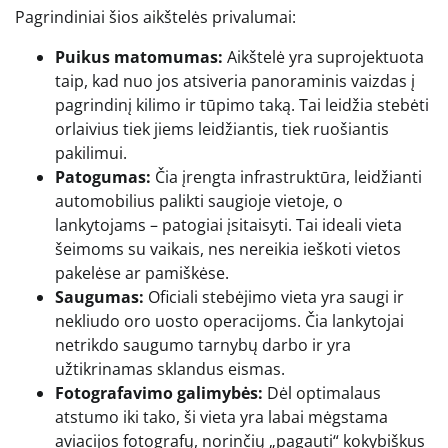
Pagrindiniai šios aikštelės privalumai:
Puikus matomumas:
Aikštelė yra suprojektuota
taip, kad nuo jos atsiveria panoraminis vaizdas į
pagrindinį kilimo ir tūpimo taką. Tai leidžia stebėti
orlaivius tiek jiems leidžiantis, tiek ruošiantis
pakilimui.
Patogumas:
Čia įrengta infrastruktūra, leidžianti
automobilius palikti saugioje vietoje, o
lankytojams – patogiai įsitaisyti. Tai ideali vieta
šeimoms su vaikais, nes nereikia ieškoti vietos
pakelėse ar pamiškėse.
Saugumas:
Oficiali stebėjimo vieta yra saugi ir
nekliudo oro uosto operacijoms. Čia lankytojai
netrikdo saugumo tarnybų darbo ir yra
užtikrinamas sklandus eismas.
Fotografavimo galimybės:
Dėl optimalaus
atstumo iki tako, ši vieta yra labai mėgstama
aviacijos fotografų, norinčių „pagauti“ kokybiškus