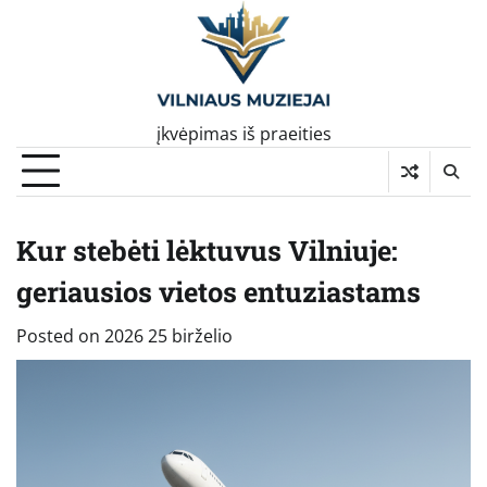
Skip
to
content
įkvėpimas iš praeities
Kur stebėti lėktuvus Vilniuje:
geriausios vietos entuziastams
Posted on
2026 25 birželio