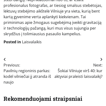
profesionalus fotografas, ar tiesiog smalsus stebėtojas,
lėktuvų stebėjimo aikštelė Vilniuje yra vieta, kurią bent
kartą gyvenime verta aplankyti kiekvienam. Tai
priminimas apie žmogaus sugebėjimą įveikti gravitaciją
ir technologijų pažangą, kuri mus visus sujungia per
skrydžius į tolimiausius pasaulio kampelius.
Posted in
Laisvalaikis
Navigacija
Previous:
Next:
tarp
Pavilnių regioninis parkas:
Šokiai Vilniuje virš 40: kur
įrašų
kodėl vilniečiai jį atranda iš
aktyviai praleisti laisvalaikį?
naujo
Rekomenduojami straipsniai