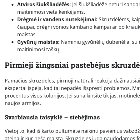
Atviros šiukšliadėžės:
Jei šiukšliadėžė neturi sanda
maitinimosi vieta kenkėjams.
Drėgmė ir vandens nutekėjimai:
Skruzdėlėms, kaip
čiaupai, drėgni vonios kambario kampai ar po kriaukle 
maistas.
Gyvūnų maistas:
Naminių gyvūnėlių dubenėliai su ma
maitinimosi taškų.
Pirmieji žingsniai pastebėjus skruzdė
Pamačius skruzdėles, pirmoji natūrali reakcija dažniausiai
ekspertai įspėja, kad tai nepadės išspręsti problemos. Ma
procentus visos kolonijos. Jei sunaikinsite tik jas, motinėl
naujos armijos.
Svarbiausia taisyklė – stebėjimas
Vietoj to, kad iš karto pultumėte naikinti pavienius vabzdžius
ateina ir kur neša maistą. Skruzdėlės juda naudodamos fe