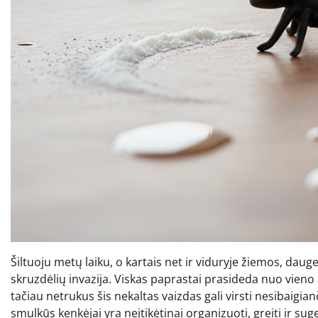
Šiltuoju metų laiku, o kartais net ir viduryje žiemos, dau
skruzdėlių invazija. Viskas paprastai prasideda nuo vieno a
tačiau netrukus šis nekaltas vaizdas gali virsti nesibaigian
smulkūs kenkėjai yra neįtikėtinai organizuoti, greiti ir s