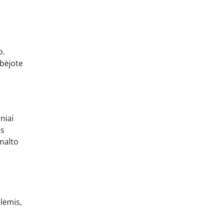
o.
ebėjote
niai
os
 malto
lėmis,