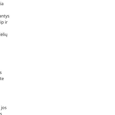
ia
antys
ip ir
ėlių
s
ite
 jos
os