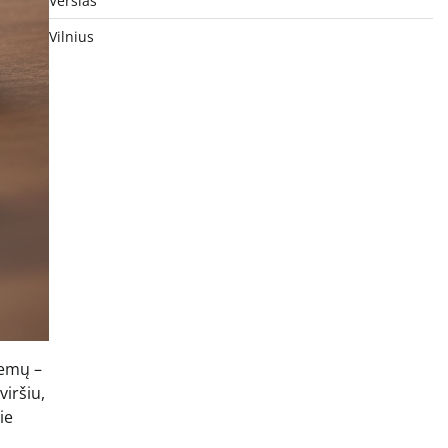
Verslas
Vilnius
lemų –
viršiu,
ie