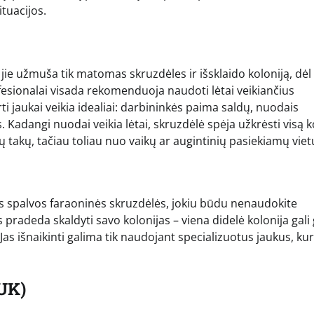
tuacijos.
 jie užmuša tik matomas skruzdėles ir išsklaido koloniją, dėl
fesionalai visada rekomenduoja naudoti lėtai veikiančius
i jaukai veikia idealiai: darbininkės paima saldų, nuodais
s. Kadangi nuodai veikia lėtai, skruzdėlė spėja užkrėsti visą k
ų takų, tačiau toliau nuo vaikų ar augintinių pasiekiamų viet
s spalvos faraoninės skruzdėlės, jokiu būdu nenaudokite
pradeda skaldyti savo kolonijas – viena didelė kolonija gali 
Jas išnaikinti galima tik naudojant specializuotus jaukus, ku
UK)