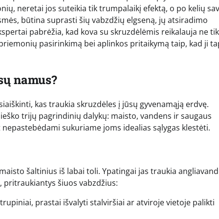
, neretai jos suteikia tik trumpalaikį efektą, o po kelių sav
esmės, būtina suprasti šių vabzdžių elgseną, jų atsiradimo
kspertai pabrėžia, kad kova su skruzdėlėmis reikalauja ne tik
 priemonių pasirinkimą bei aplinkos pritaikymą taip, kad ji t
ūsų namus?
siaiškinti, kas traukia skruzdėles į jūsų gyvenamąją erdvę.
ieško trijų pagrindinių dalykų: maisto, vandens ir saugaus
 nepastebėdami sukuriame joms idealias sąlygas klestėti.
maisto šaltinius iš labai toli. Ypatingai jas traukia angliavand
i, pritraukiantys šiuos vabzdžius:
piniai, prastai išvalyti stalviršiai ar atviroje vietoje palikti
.