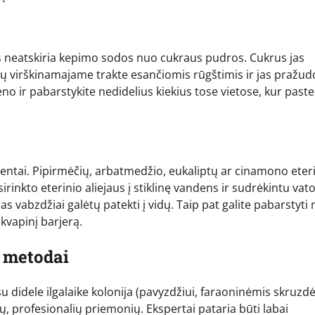
lės neatskiria kepimo sodos nuo cukraus pudros. Cukrus jas
ių virškinamajame trakte esančiomis rūgštimis ir jas pražud
no ir pabarstykite nedidelius kiekius tose vietose, kur past
pelentai. Pipirmėčių, arbatmedžio, eukaliptų ar cinamono eteri
sirinkto eterinio aliejaus į stiklinę vandens ir sudrėkintu vat
as vabzdžiai galėtų patekti į vidų. Taip pat galite pabarstyti
 kvapinį barjerą.
o metodai
 didele ilgalaike kolonija (pavyzdžiui, faraoninėmis skruzdė
ų, profesionalių priemonių. Ekspertai pataria būti labai