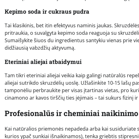
Kepimo soda ir cukraus pudra
Tai klasikinis, bet itin efektyvus naminis jaukas. Skruzdė
pritraukia, o suvalgyta kepimo soda reaguoja su skruzdėl
Sumaišykite šiuos du ingredientus santykiu vienas prie vie
didžiausią vabzdžių aktyvumą.
Eteriniai aliejai atbaidymui
Tam tikri eteriniai aliejai veikia kaip galingi natūralūs re
aliejai sutrikdo skruzdėlių uoslę. Užlašinkite 10-15 lašų pa
tamponėliu perbraukite per visas įtartinas vietas, pro kuri
cinamono ar kavos tirščių ties įėjimais – tai sukurs fizinį ir
Profesionalūs ir cheminiai naikinim
Kai natūralios priemonės nepadeda arba kai susiduriate su
kurios ypač sunkiai išnaikinamos), tenka griebtis stipresni