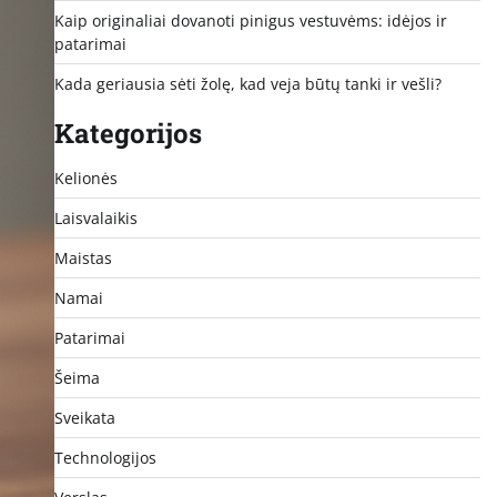
Kaip originaliai dovanoti pinigus vestuvėms: idėjos ir
patarimai
Kada geriausia sėti žolę, kad veja būtų tanki ir vešli?
Kategorijos
Kelionės
Laisvalaikis
Maistas
Namai
Patarimai
Šeima
Sveikata
Technologijos