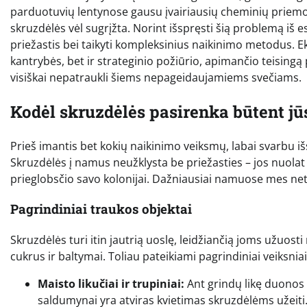
parduotuvių lentynose gausu įvairiausių cheminių priemonių
skruzdėlės vėl sugrįžta. Norint išspręsti šią problemą iš 
priežastis bei taikyti kompleksinius naikinimo metodus. E
kantrybės, bet ir strateginio požiūrio, apimančio teisingą
visiškai nepatraukli šiems nepageidaujamiems svečiams.
Kodėl skruzdėlės pasirenka būtent j
Prieš imantis bet kokių naikinimo veiksmų, labai svarbu iš
Skruzdėlės į namus neužklysta be priežasties – jos nuolat 
prieglobsčio savo kolonijai. Dažniausiai namuose mes net
Pagrindiniai traukos objektai
Skruzdėlės turi itin jautrią uoslę, leidžiančią joms užuosti 
cukrus ir baltymai. Toliau pateikiami pagrindiniai veiksnia
Maisto likučiai ir trupiniai:
Ant grindų likę duonos tru
saldumynai yra atviras kvietimas skruzdėlėms užeiti