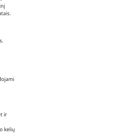
inį
tais.
s.
udojami
t ir
o kelių