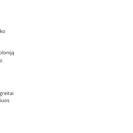
 ko
oloniją
ų.
greitai
riuos