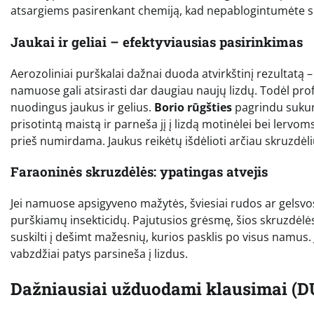
atsargiems pasirenkant chemiją, kad nepablogintumėte si
Jaukai ir geliai – efektyviausias pasirinkimas
Aerozoliniai purškalai dažnai duoda atvirkštinį rezultatą –
namuose gali atsirasti dar daugiau naujų lizdų. Todėl pro
nuodingus jaukus ir gelius.
Borio rūgšties
pagrindu sukurt
prisotintą maistą ir parneša jį į lizdą motinėlei bei lervom
prieš numirdama. Jaukus reikėtų išdėlioti arčiau skruzdėli
Faraoninės skruzdėlės: ypatingas atvejis
Jei namuose apsigyveno mažytės, šviesiai rudos ar gelsvo
purškiamų insekticidų. Pajutusios grėsmę, šios skruzdėlės 
suskilti į dešimt mažesnių, kurios pasklis po visus namus. 
vabzdžiai patys parsineša į lizdus.
Dažniausiai užduodami klausimai (D