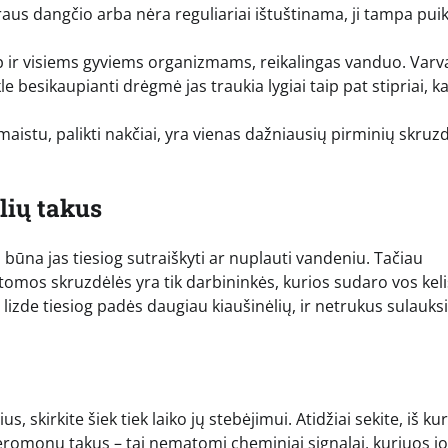
raus dangčio arba nėra reguliariai ištuštinama, ji tampa puik
 ir visiems gyviems organizmams, reikalingas vanduo. Varv
besikaupianti drėgmė jas traukia lygiai taip pat stipriai, ka
istu, palikti nakčiai, yra vienas dažniausių pirminių skruzd
lių takus
 būna jas tiesiog sutraiškyti ar nuplauti vandeniu. Tačiau
tomos skruzdėlės yra tik darbininkės, kurios sudaro vos keli
ė lizde tiesiog padės daugiau kiaušinėlių, ir netrukus sulauks
, skirkite šiek tiek laiko jų stebėjimui. Atidžiai sekite, iš kur
romonų takus – tai nematomi cheminiai signalai, kuriuos j