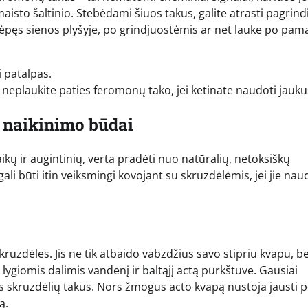
maisto šaltinio. Stebėdami šiuos takus, galite atrasti pagrind
islėpęs sienos plyšyje, po grindjuostėmis ar net lauke po pama
į patalpas.
as neplaukite paties feromonų tako, jei ketinate naudoti jauku
s naikinimo būdai
ikų ir augintinių, verta pradėti nuo natūralių, netoksiškų
i būti itin veiksmingi kovojant su skruzdėlėmis, jei jie na
kruzdėles. Jis ne tik atbaido vabzdžius savo stipriu kvapu, be
lygiomis dalimis vandenį ir baltąjį actą purkštuve. Gausiai
us skruzdėlių takus. Nors žmogus acto kvapą nustoja jausti p
ą.