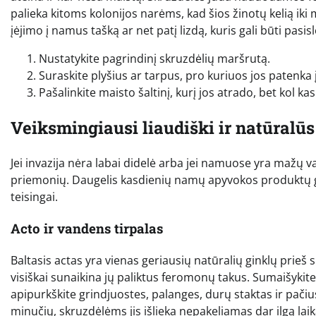
palieka kitoms kolonijos narėms, kad šios žinotų kelią iki 
įėjimo į namus tašką ar net patį lizdą, kuris gali būti pas
Nustatykite pagrindinį skruzdėlių maršrutą.
Suraskite plyšius ar tarpus, pro kuriuos jos patenka 
Pašalinkite maisto šaltinį, kurį jos atrado, bet kol k
Veiksmingiausi liaudiški ir natūralū
Jei invazija nėra labai didelė arba jei namuose yra mažų va
priemonių. Daugelis kasdienių namų apyvokos produktų gal
teisingai.
Acto ir vandens tirpalas
Baltasis actas yra vienas geriausių natūralių ginklų prieš s
visiškai sunaikina jų paliktus feromonų takus. Sumaišykite 
apipurkškite grindjuostes, palanges, durų staktas ir pači
minučių, skruzdėlėms jis išlieka nepakeliamas dar ilgą laik