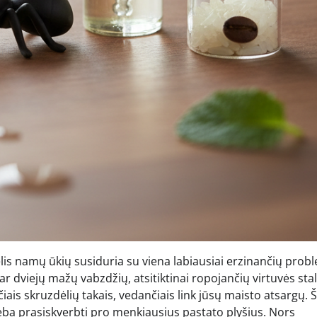
gelis namų ūkių susiduria su viena labiausiai erzinančių prob
r dviejų mažų vabzdžių, atsitiktinai ropojančių virtuvės stal
čiais skruzdėlių takais, vedančiais link jūsų maisto atsargų. Š
ugeba prasiskverbti pro menkiausius pastato plyšius. Nors