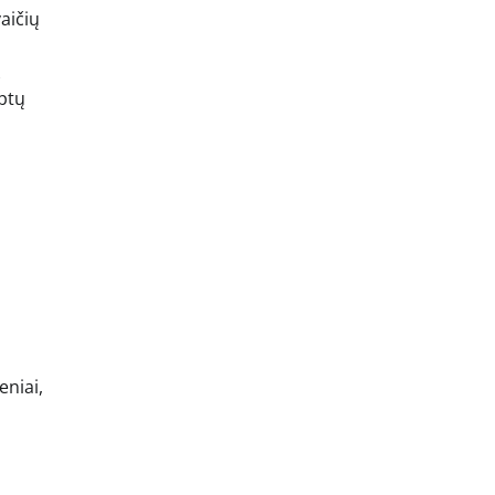
aičių
aptų
eniai,