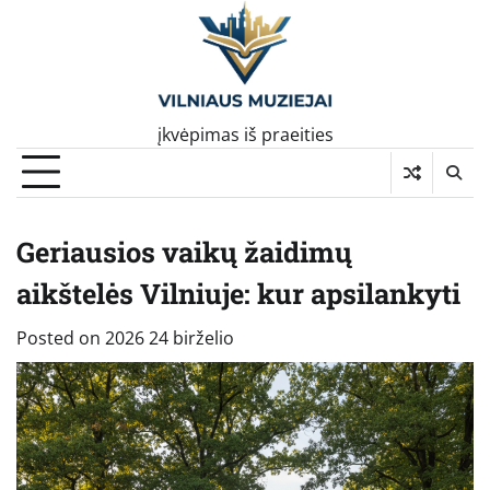
Skip
to
content
įkvėpimas iš praeities
Geriausios vaikų žaidimų
aikštelės Vilniuje: kur apsilankyti
Posted on
2026 24 birželio