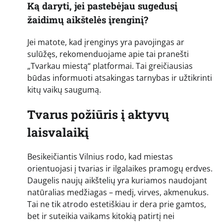
Ką daryti, jei pastebėjau sugedusį
žaidimų aikštelės įrenginį?
Jei matote, kad įrenginys yra pavojingas ar
sulūžęs, rekomenduojame apie tai pranešti
„Tvarkau miestą“ platformai. Tai greičiausias
būdas informuoti atsakingas tarnybas ir užtikrinti
kitų vaikų saugumą.
Tvarus požiūris į aktyvų
laisvalaikį
Besikeičiantis Vilnius rodo, kad miestas
orientuojasi į tvarias ir ilgalaikes pramogų erdves.
Daugelis naujų aikštelių yra kuriamos naudojant
natūralias medžiagas – medį, virves, akmenukus.
Tai ne tik atrodo estetiškiau ir dera prie gamtos,
bet ir suteikia vaikams kitokią patirtį nei