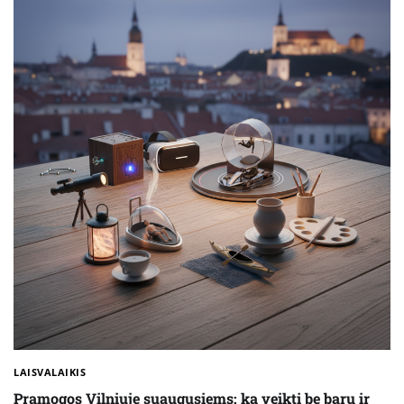
LAISVALAIKIS
Pramogos Vilniuje suaugusiems: ką veikti be barų ir