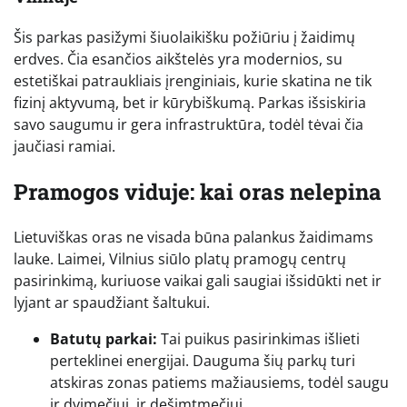
Šis parkas pasižymi šiuolaikišku požiūriu į žaidimų
erdves. Čia esančios aikštelės yra modernios, su
estetiškai patraukliais įrenginiais, kurie skatina ne tik
fizinį aktyvumą, bet ir kūrybiškumą. Parkas išsiskiria
savo saugumu ir gera infrastruktūra, todėl tėvai čia
jaučiasi ramiai.
Pramogos viduje: kai oras nelepina
Lietuviškas oras ne visada būna palankus žaidimams
lauke. Laimei, Vilnius siūlo platų pramogų centrų
pasirinkimą, kuriuose vaikai gali saugiai išsidūkti net ir
lyjant ar spaudžiant šaltukui.
Batutų parkai:
Tai puikus pasirinkimas išlieti
perteklinei energijai. Dauguma šių parkų turi
atskiras zonas patiems mažiausiems, todėl saugu
ir dvimečiui, ir dešimtmečiui.