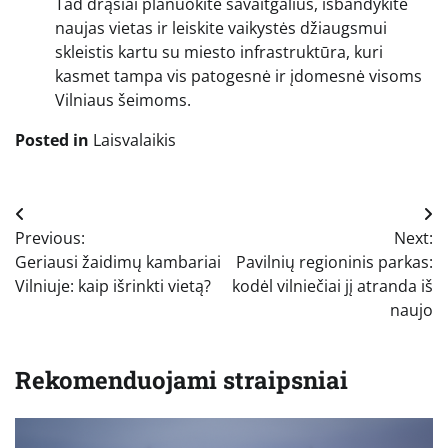
Tad drąsiai planuokite savaitgalius, išbandykite
naujas vietas ir leiskite vaikystės džiaugsmui
skleistis kartu su miesto infrastruktūra, kuri
kasmet tampa vis patogesnė ir įdomesnė visoms
Vilniaus šeimoms.
Posted in
Laisvalaikis
Navigacija
Previous:
Next:
tarp
Geriausi žaidimų kambariai
Pavilnių regioninis parkas:
įrašų
Vilniuje: kaip išrinkti vietą?
kodėl vilniečiai jį atranda iš
naujo
Rekomenduojami straipsniai