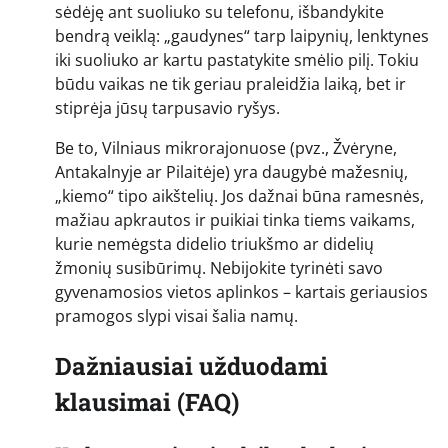
sėdėję ant suoliuko su telefonu, išbandykite
bendrą veiklą: „gaudynes“ tarp laipynių, lenktynes
iki suoliuko ar kartu pastatykite smėlio pilį. Tokiu
būdu vaikas ne tik geriau praleidžia laiką, bet ir
stiprėja jūsų tarpusavio ryšys.
Be to, Vilniaus mikrorajonuose (pvz., Žvėryne,
Antakalnyje ar Pilaitėje) yra daugybė mažesnių,
„kiemo“ tipo aikštelių. Jos dažnai būna ramesnės,
mažiau apkrautos ir puikiai tinka tiems vaikams,
kurie nemėgsta didelio triukšmo ar didelių
žmonių susibūrimų. Nebijokite tyrinėti savo
gyvenamosios vietos aplinkos – kartais geriausios
pramogos slypi visai šalia namų.
Dažniausiai užduodami
klausimai (FAQ)