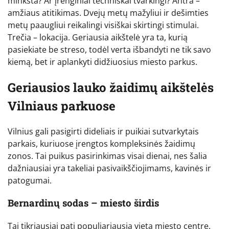
minkšta? Ar įrenginiai techniškai tvarkingi? Antra –
amžiaus atitikimas. Dvejų metų mažyliui ir dešimties
metų paaugliui reikalingi visiškai skirtingi stimulai.
Trečia – lokacija. Geriausia aikštelė yra ta, kurią
pasiekiate be streso, todėl verta išbandyti ne tik savo
kiemą, bet ir aplankyti didžiuosius miesto parkus.
Geriausios lauko žaidimų aikštelės
Vilniaus parkuose
Vilnius gali pasigirti dideliais ir puikiai sutvarkytais
parkais, kuriuose įrengtos kompleksinės žaidimų
zonos. Tai puikus pasirinkimas visai dienai, nes šalia
dažniausiai yra takeliai pasivaikščiojimams, kavinės ir
patogumai.
Bernardinų sodas – miesto širdis
Tai tikriausiai pati populiariausia vieta miesto centre.