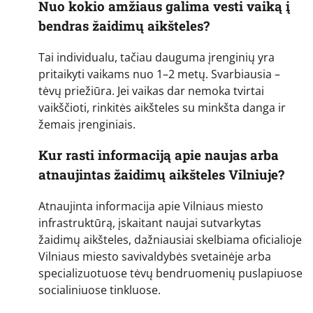
Nuo kokio amžiaus galima vesti vaiką į
bendras žaidimų aikšteles?
Tai individualu, tačiau dauguma įrenginių yra
pritaikyti vaikams nuo 1–2 metų. Svarbiausia –
tėvų priežiūra. Jei vaikas dar nemoka tvirtai
vaikščioti, rinkitės aikšteles su minkšta danga ir
žemais įrenginiais.
Kur rasti informaciją apie naujas arba
atnaujintas žaidimų aikšteles Vilniuje?
Atnaujinta informacija apie Vilniaus miesto
infrastruktūrą, įskaitant naujai sutvarkytas
žaidimų aikšteles, dažniausiai skelbiama oficialioje
Vilniaus miesto savivaldybės svetainėje arba
specializuotuose tėvų bendruomenių puslapiuose
socialiniuose tinkluose.