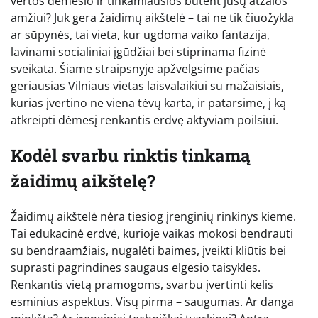
vertos dėmesio ir tinkamiausios būtent jūsų atžalos
amžiui? Juk gera žaidimų aikštelė – tai ne tik čiuožykla
ar sūpynės, tai vieta, kur ugdoma vaiko fantazija,
lavinami socialiniai įgūdžiai bei stiprinama fizinė
sveikata. Šiame straipsnyje apžvelgsime pačias
geriausias Vilniaus vietas laisvalaikiui su mažaisiais,
kurias įvertino ne viena tėvų karta, ir patarsime, į ką
atkreipti dėmesį renkantis erdvę aktyviam poilsiui.
Kodėl svarbu rinktis tinkamą
žaidimų aikštelę?
Žaidimų aikštelė nėra tiesiog įrenginių rinkinys kieme.
Tai edukacinė erdvė, kurioje vaikas mokosi bendrauti
su bendraamžiais, nugalėti baimes, įveikti kliūtis bei
suprasti pagrindines saugaus elgesio taisykles.
Renkantis vietą pramogoms, svarbu įvertinti kelis
esminius aspektus. Visų pirma – saugumas. Ar danga