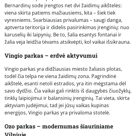
Bernardinų sode įrengtos net dvi žaidimų aikštelės:
viena skirta patiems mažiausiems, kita – šiek tiek
vyresniems. Svarbiausias privalumas – saugi danga,
aptverta teritorija ir didelis pasirinkimas įrenginių: nuo
karuselių iki laipynių. Be to, šalia esantys fontanai ir
žalia veja leidžia tėvams atsikvėpti, kol vaikai išsikrauna.
Vingio parkas – erdvė aktyvumui
Vingio parkas yra didžiausias miesto žaliasis plotas,
todėl čia telpa ne viena žaidimų zona. Pagrindinė
aikštelė, esanti netoli estrados, yra itin mėgstama dėl
savo dydžio. Čia vaikai gali rinktis iš daugybės čiuožyklų,
tinklų laipiojimui ir balansinių įrenginių. Tai vieta, skirta
aktyviam judėjimui, tad jei jūsų vaikas kupinas
energijos, Vingio parkas yra privaloma stotelė.
Ozo parkas – modernumas šiauriniame
Vilniuje