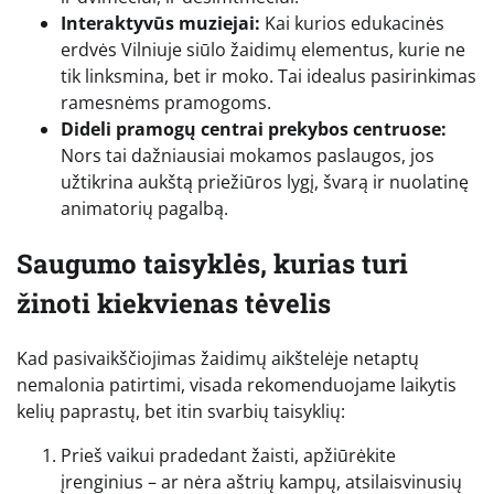
Interaktyvūs muziejai:
Kai kurios edukacinės
erdvės Vilniuje siūlo žaidimų elementus, kurie ne
tik linksmina, bet ir moko. Tai idealus pasirinkimas
ramesnėms pramogoms.
Dideli pramogų centrai prekybos centruose:
Nors tai dažniausiai mokamos paslaugos, jos
užtikrina aukštą priežiūros lygį, švarą ir nuolatinę
animatorių pagalbą.
Saugumo taisyklės, kurias turi
žinoti kiekvienas tėvelis
Kad pasivaikščiojimas žaidimų aikštelėje netaptų
nemalonia patirtimi, visada rekomenduojame laikytis
kelių paprastų, bet itin svarbių taisyklių:
Prieš vaikui pradedant žaisti, apžiūrėkite
įrenginius – ar nėra aštrių kampų, atsilaisvinusių