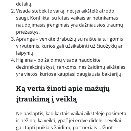
detalių.
Visada stebėkite vaiką, net jei aikštelė atrodo
saugi. Konfliktai su kitais vaikais ar netinkamas
naudojimasis įrenginiais yra dažniausios traumų
priežastys.
Apranga – venkite drabužių su raišteliais, ilgomis
virvutėmis, kurios gali užsikabinti už čiuožyklų ar
laipynių.
Higiena – po žaidimų visada naudokite
dezinfekcinį skystį rankoms, nes žaidimų aikštelės
yra vietos, kuriose kaupiasi daugiausia bakterijų.
Ką verta žinoti apie mažųjų
įtraukimą į veiklą
Ne paslaptis, kad kartais vaikai aikštelėje pasimeta
ir nežino, ką veikti, ypač jei erdvė didelė. Tėveliai
gali tapti puikiais žaidimų partneriais. Užuot