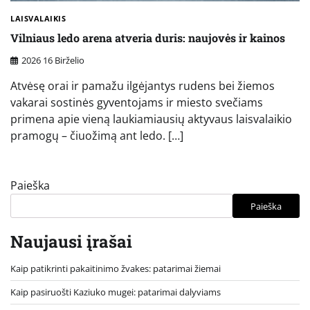
LAISVALAIKIS
Vilniaus ledo arena atveria duris: naujovės ir kainos
2026 16 Birželio
Atvėsę orai ir pamažu ilgėjantys rudens bei žiemos
vakarai sostinės gyventojams ir miesto svečiams
primena apie vieną laukiamiausių aktyvaus laisvalaikio
pramogų – čiuožimą ant ledo. […]
Paieška
Paieška
Naujausi įrašai
Kaip patikrinti pakaitinimo žvakes: patarimai žiemai
Kaip pasiruošti Kaziuko mugei: patarimai dalyviams