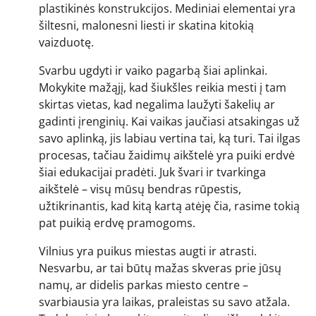
plastikinės konstrukcijos. Mediniai elementai yra
šiltesni, malonesni liesti ir skatina kitokią
vaizduotę.
Svarbu ugdyti ir vaiko pagarbą šiai aplinkai.
Mokykite mažąjį, kad šiukšles reikia mesti į tam
skirtas vietas, kad negalima laužyti šakelių ar
gadinti įrenginių. Kai vaikas jaučiasi atsakingas už
savo aplinką, jis labiau vertina tai, ką turi. Tai ilgas
procesas, tačiau žaidimų aikštelė yra puiki erdvė
šiai edukacijai pradėti. Juk švari ir tvarkinga
aikštelė – visų mūsų bendras rūpestis,
užtikrinantis, kad kitą kartą atėję čia, rasime tokią
pat puikią erdvę pramogoms.
Vilnius yra puikus miestas augti ir atrasti.
Nesvarbu, ar tai būtų mažas skveras prie jūsų
namų, ar didelis parkas miesto centre –
svarbiausia yra laikas, praleistas su savo atžala.