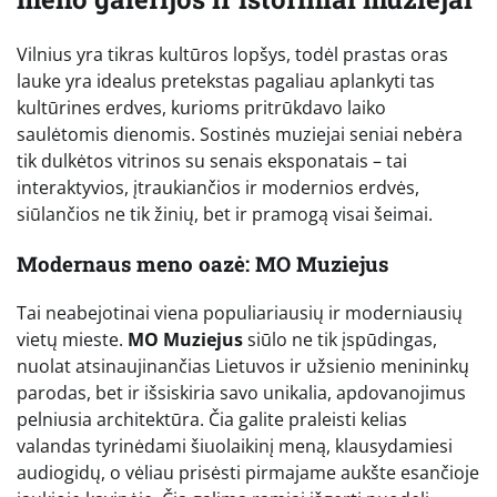
Vilnius yra tikras kultūros lopšys, todėl prastas oras
lauke yra idealus pretekstas pagaliau aplankyti tas
kultūrines erdves, kurioms pritrūkdavo laiko
saulėtomis dienomis. Sostinės muziejai seniai nebėra
tik dulkėtos vitrinos su senais eksponatais – tai
interaktyvios, įtraukiančios ir modernios erdvės,
siūlančios ne tik žinių, bet ir pramogą visai šeimai.
Modernaus meno oazė: MO Muziejus
Tai neabejotinai viena populiariausių ir moderniausių
vietų mieste.
MO Muziejus
siūlo ne tik įspūdingas,
nuolat atsinaujinančias Lietuvos ir užsienio menininkų
parodas, bet ir išsiskiria savo unikalia, apdovanojimus
pelniusia architektūra. Čia galite praleisti kelias
valandas tyrinėdami šiuolaikinį meną, klausydamiesi
audiogidų, o vėliau prisėsti pirmajame aukšte esančioje