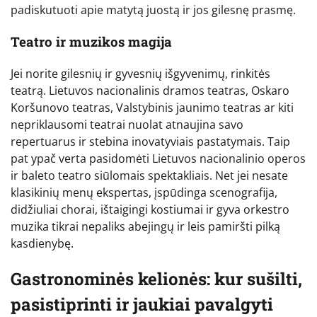
padiskutuoti apie matytą juostą ir jos gilesnę prasmę.
Teatro ir muzikos magija
Jei norite gilesnių ir gyvesnių išgyvenimų, rinkitės
teatrą. Lietuvos nacionalinis dramos teatras, Oskaro
Koršunovo teatras, Valstybinis jaunimo teatras ar kiti
nepriklausomi teatrai nuolat atnaujina savo
repertuarus ir stebina inovatyviais pastatymais. Taip
pat ypač verta pasidomėti Lietuvos nacionalinio operos
ir baleto teatro siūlomais spektakliais. Net jei nesate
klasikinių menų ekspertas, įspūdinga scenografija,
didžiuliai chorai, ištaigingi kostiumai ir gyva orkestro
muzika tikrai nepaliks abejingų ir leis pamiršti pilką
kasdienybę.
Gastronominės kelionės: kur sušilti,
pasistiprinti ir jaukiai pavalgyti