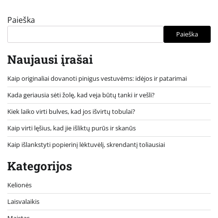
Paieška
Paieška
Naujausi įrašai
Kaip originaliai dovanoti pinigus vestuvėms: idėjos ir patarimai
Kada geriausia sėti žolę, kad veja būtų tanki ir vešli?
Kiek laiko virti bulves, kad jos išvirtų tobulai?
Kaip virti lęšius, kad jie išliktų purūs ir skanūs
Kaip išlankstyti popierinį lėktuvėlį, skrendantį toliausiai
Kategorijos
Kelionės
Laisvalaikis
Maistas