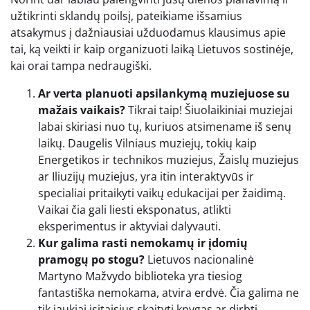
užtikrinti sklandų poilsį, pateikiame išsamius
atsakymus į dažniausiai užduodamus klausimus apie
tai, ką veikti ir kaip organizuoti laiką Lietuvos sostinėje,
kai orai tampa nedraugiški.
Ar verta planuoti apsilankymą muziejuose su
mažais vaikais?
Tikrai taip! Šiuolaikiniai muziejai
labai skiriasi nuo tų, kuriuos atsimename iš senų
laikų. Daugelis Vilniaus muziejų, tokių kaip
Energetikos ir technikos muziejus, Žaislų muziejus
ar Iliuzijų muziejus, yra itin interaktyvūs ir
specialiai pritaikyti vaikų edukacijai per žaidimą.
Vaikai čia gali liesti eksponatus, atlikti
eksperimentus ir aktyviai dalyvauti.
Kur galima rasti nemokamų ir įdomių
pramogų po stogu?
Lietuvos nacionalinė
Martyno Mažvydo biblioteka yra tiesiog
fantastiška nemokama, atvira erdvė. Čia galima ne
tik jaukiai įsitaisius skaityti knygas ar dirbti