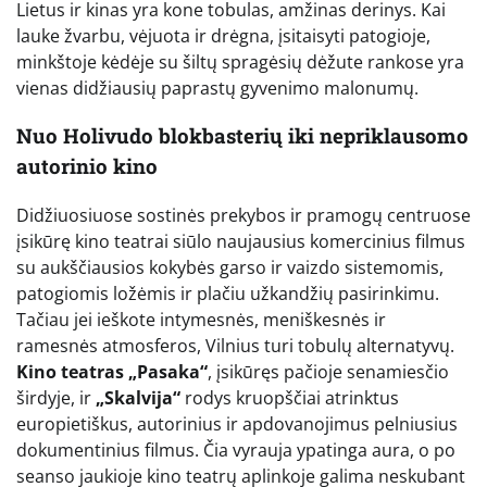
Lietus ir kinas yra kone tobulas, amžinas derinys. Kai
lauke žvarbu, vėjuota ir drėgna, įsitaisyti patogioje,
minkštoje kėdėje su šiltų spragėsių dėžute rankose yra
vienas didžiausių paprastų gyvenimo malonumų.
Nuo Holivudo blokbasterių iki nepriklausomo
autorinio kino
Didžiuosiuose sostinės prekybos ir pramogų centruose
įsikūrę kino teatrai siūlo naujausius komercinius filmus
su aukščiausios kokybės garso ir vaizdo sistemomis,
patogiomis ložėmis ir plačiu užkandžių pasirinkimu.
Tačiau jei ieškote intymesnės, meniškesnės ir
ramesnės atmosferos, Vilnius turi tobulų alternatyvų.
Kino teatras „Pasaka“
, įsikūręs pačioje senamiesčio
širdyje, ir
„Skalvija“
rodys kruopščiai atrinktus
europietiškus, autorinius ir apdovanojimus pelniusius
dokumentinius filmus. Čia vyrauja ypatinga aura, o po
seanso jaukioje kino teatrų aplinkoje galima neskubant