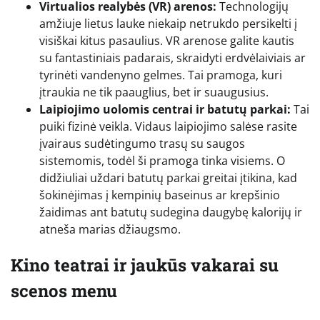
Virtualios realybės (VR) arenos:
Technologijų
amžiuje lietus lauke niekaip netrukdo persikelti į
visiškai kitus pasaulius. VR arenose galite kautis
su fantastiniais padarais, skraidyti erdvėlaiviais ar
tyrinėti vandenyno gelmes. Tai pramoga, kuri
įtraukia ne tik paauglius, bet ir suaugusius.
Laipiojimo uolomis centrai ir batutų parkai:
Tai
puiki fizinė veikla. Vidaus laipiojimo salėse rasite
įvairaus sudėtingumo trasų su saugos
sistemomis, todėl ši pramoga tinka visiems. O
didžiuliai uždari batutų parkai greitai įtikina, kad
šokinėjimas į kempinių baseinus ar krepšinio
žaidimas ant batutų sudegina daugybę kalorijų ir
atneša marias džiaugsmo.
Kino teatrai ir jaukūs vakarai su
scenos menu