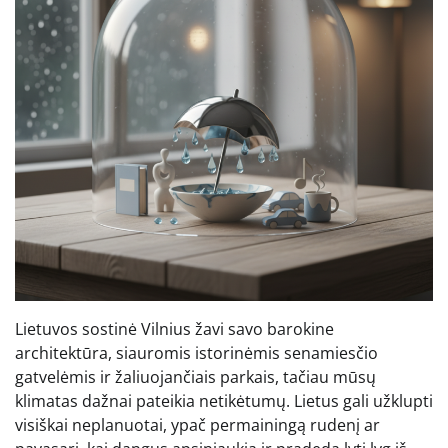
Lietuvos sostinė Vilnius žavi savo barokine
architektūra, siauromis istorinėmis senamiesčio
gatvelėmis ir žaliuojančiais parkais, tačiau mūsų
klimatas dažnai pateikia netikėtumų. Lietus gali užklupti
visiškai neplanuotai, ypač permainingą rudenį ar