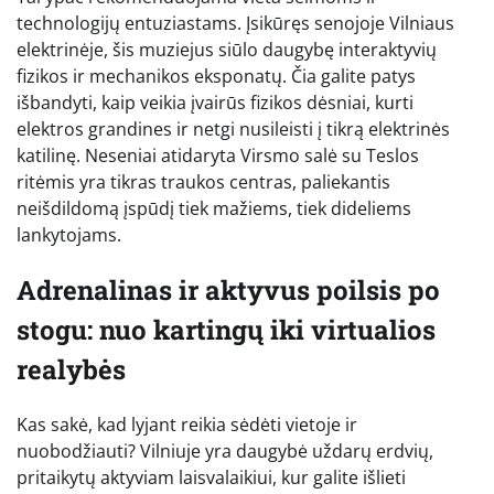
technologijų entuziastams. Įsikūręs senojoje Vilniaus
elektrinėje, šis muziejus siūlo daugybę interaktyvių
fizikos ir mechanikos eksponatų. Čia galite patys
išbandyti, kaip veikia įvairūs fizikos dėsniai, kurti
elektros grandines ir netgi nusileisti į tikrą elektrinės
katilinę. Neseniai atidaryta Virsmo salė su Teslos
ritėmis yra tikras traukos centras, paliekantis
neišdildomą įspūdį tiek mažiems, tiek dideliems
lankytojams.
Adrenalinas ir aktyvus poilsis po
stogu: nuo kartingų iki virtualios
realybės
Kas sakė, kad lyjant reikia sėdėti vietoje ir
nuobodžiauti? Vilniuje yra daugybė uždarų erdvių,
pritaikytų aktyviam laisvalaikiui, kur galite išlieti