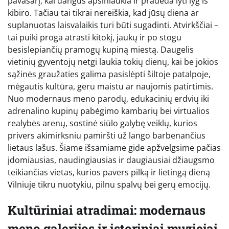
pavasarį, kai dangus apsiniaukia ir pradeda lyti lyg iš
kibiro. Tačiau tai tikrai nereiškia, kad jūsų diena ar
suplanuotas laisvalaikis turi būti sugadinti. Atvirkščiai –
tai puiki proga atrasti kitokį, jaukų ir po stogu
besislepiančių pramogų kupiną miestą. Daugelis
vietinių gyventojų netgi laukia tokių dienų, kai be jokios
sąžinės graužaties galima pasislėpti šiltoje patalpoje,
mėgautis kultūra, geru maistu ar naujomis patirtimis.
Nuo modernaus meno parodų, edukacinių erdvių iki
adrenalino kupinų pabėgimo kambarių bei virtualios
realybės arenų, sostinė siūlo galybę veiklų, kurios
privers akimirksniu pamiršti už lango barbenančius
lietaus lašus. Šiame išsamiame gide apžvelgsime pačias
įdomiausias, naudingiausias ir daugiausiai džiaugsmo
teikiančias vietas, kurios pavers pilką ir lietingą dieną
Vilniuje tikru nuotykiu, pilnu spalvų bei gerų emocijų.
Kultūriniai atradimai: modernaus
meno galerijos ir istoriniai muziejai