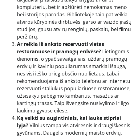
kompiuteriu, bet ir apžiūrėti nemokamas meno
bei istorijos parodas. Bibliotekoje taip pat veikia
atviros kūrybinės dirbtuvės, garso ar vaizdo įrašų
studijos, gausu atvirų renginių, paskaitų bei filmų
peržiūrų.
Ar reikia iš anksto rezervuoti vietas
restoranuose ir pramogų erdvėse?
Lietingomis
dienomis, o ypač savaitgaliais, uždarų pramogų
erdvių ir kavinių populiarumas smarkiai išauga,
nes visi ieško prieglobsčio nuo lietaus. Labai
rekomenduojama iš anksto telefonu ar internetu
rezervuoti staliukus populiariuose restoranuose,
užsisakyti pabėgimo kambarius, masažus ar
kartingų trasas. Taip išvengsite nusivylimo ir ilgo
laukimo gyvose eilėse.
Ką veikti su augintiniais, kai lauke stipriai
lyja?
Vilnius tampa vis atviresnis ir draugiškesnis
gyvūnams. Daugelis modernių maisto erdvių,