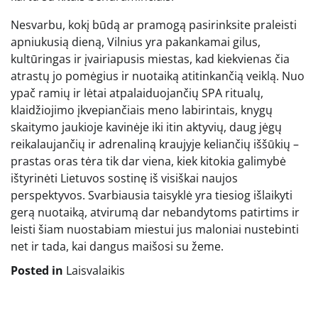
Nesvarbu, kokį būdą ar pramogą pasirinksite praleisti
apniukusią dieną, Vilnius yra pakankamai gilus,
kultūringas ir įvairiapusis miestas, kad kiekvienas čia
atrastų jo pomėgius ir nuotaiką atitinkančią veiklą. Nuo
ypač ramių ir lėtai atpalaiduojančių SPA ritualų,
klaidžiojimo įkvepiančiais meno labirintais, knygų
skaitymo jaukioje kavinėje iki itin aktyvių, daug jėgų
reikalaujančių ir adrenaliną kraujyje keliančių iššūkių –
prastas oras tėra tik dar viena, kiek kitokia galimybė
ištyrinėti Lietuvos sostinę iš visiškai naujos
perspektyvos. Svarbiausia taisyklė yra tiesiog išlaikyti
gerą nuotaiką, atvirumą dar nebandytoms patirtims ir
leisti šiam nuostabiam miestui jus maloniai nustebinti
net ir tada, kai dangus maišosi su žeme.
Posted in
Laisvalaikis