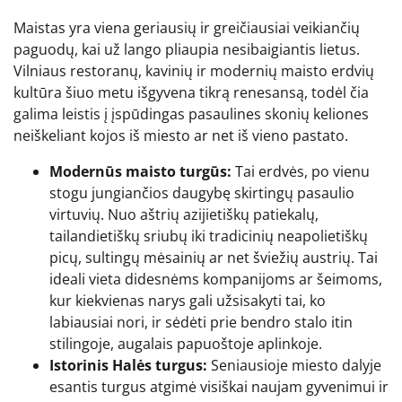
Maistas yra viena geriausių ir greičiausiai veikiančių
paguodų, kai už lango pliaupia nesibaigiantis lietus.
Vilniaus restoranų, kavinių ir modernių maisto erdvių
kultūra šiuo metu išgyvena tikrą renesansą, todėl čia
galima leistis į įspūdingas pasaulines skonių keliones
neiškeliant kojos iš miesto ar net iš vieno pastato.
Modernūs maisto turgūs:
Tai erdvės, po vienu
stogu jungiančios daugybę skirtingų pasaulio
virtuvių. Nuo aštrių azijietiškų patiekalų,
tailandietiškų sriubų iki tradicinių neapolietiškų
picų, sultingų mėsainių ar net šviežių austrių. Tai
ideali vieta didesnėms kompanijoms ar šeimoms,
kur kiekvienas narys gali užsisakyti tai, ko
labiausiai nori, ir sėdėti prie bendro stalo itin
stilingoje, augalais papuoštoje aplinkoje.
Istorinis Halės turgus:
Seniausioje miesto dalyje
esantis turgus atgimė visiškai naujam gyvenimui ir