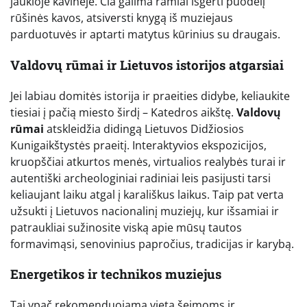
jaukioje kavinėje. Čia galima ramiai išgerti puodelį
rūšinės kavos, atsiversti knygą iš muziejaus
parduotuvės ir aptarti matytus kūrinius su draugais.
Valdovų rūmai ir Lietuvos istorijos atgarsiai
Jei labiau domitės istorija ir praeities didybe, keliaukite
tiesiai į pačią miesto širdį – Katedros aikštę.
Valdovų
rūmai
atskleidžia didingą Lietuvos Didžiosios
Kunigaikštystės praeitį. Interaktyvios ekspozicijos,
kruopščiai atkurtos menės, virtualios realybės turai ir
autentiški archeologiniai radiniai leis pasijusti tarsi
keliaujant laiku atgal į karališkus laikus. Taip pat verta
užsukti į Lietuvos nacionalinį muziejų, kur išsamiai ir
patraukliai sužinosite viską apie mūsų tautos
formavimąsi, senovinius papročius, tradicijas ir karybą.
Energetikos ir technikos muziejus
Tai ypač rekomenduojama vieta šeimoms ir