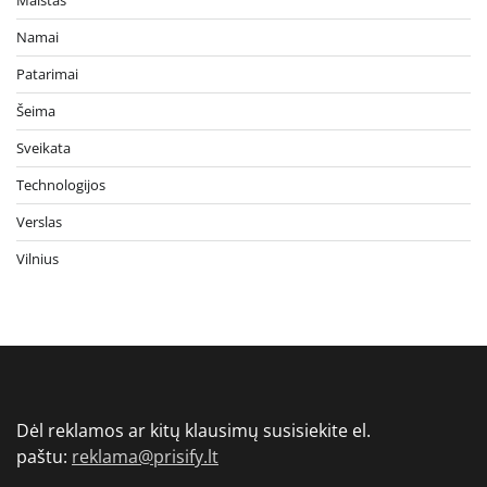
Namai
Patarimai
Šeima
Sveikata
Technologijos
Verslas
Vilnius
Dėl reklamos ar kitų klausimų susisiekite el.
paštu:
reklama@prisify.lt