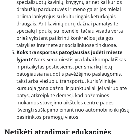
specializuotų kavinių, knygynų ar net kai kurios
drabužių parduotuvės ir meno galerijos mielai
priima lankytojus su kultūringais keturkojais
draugais. Ant kavinių durų dažnai pamatysite
specialų lipduką su letenėle, tačiau visada verta
prieš vykstant patikrinti konkrečios įstaigos
taisykles internete ar socialiniuose tinkluose.
Koks transportas patogiausias judėti mieste
lyjant?
Nors Senamiestis yra labai kompaktiškas
ir pritaikytas pėstiesiems, per smarkų lietų
patogiausia naudotis pavėžėjimo paslaugomis,
taksi arba viešuoju transportu, kuris Vilniuje
kursuoja gana dažnai ir punktualiai. Jei vairuojate
patys, atkreipkite dėmesį, kad požeminės
mokamos stovėjimo aikštelės centre padės
išvengti sušlapimo einant nuo automobilio iki jūsų
pasirinktos pramogų vietos.
Netikėti atradimai: edukacinės