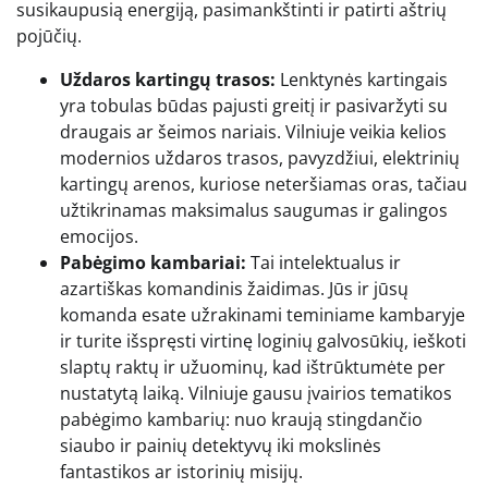
susikaupusią energiją, pasimankštinti ir patirti aštrių
pojūčių.
Uždaros kartingų trasos:
Lenktynės kartingais
yra tobulas būdas pajusti greitį ir pasivaržyti su
draugais ar šeimos nariais. Vilniuje veikia kelios
modernios uždaros trasos, pavyzdžiui, elektrinių
kartingų arenos, kuriose neteršiamas oras, tačiau
užtikrinamas maksimalus saugumas ir galingos
emocijos.
Pabėgimo kambariai:
Tai intelektualus ir
azartiškas komandinis žaidimas. Jūs ir jūsų
komanda esate užrakinami teminiame kambaryje
ir turite išspręsti virtinę loginių galvosūkių, ieškoti
slaptų raktų ir užuominų, kad ištrūktumėte per
nustatytą laiką. Vilniuje gausu įvairios tematikos
pabėgimo kambarių: nuo kraują stingdančio
siaubo ir painių detektyvų iki mokslinės
fantastikos ar istorinių misijų.