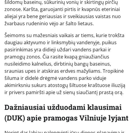
šildomų baseinų, sūkurinių vonių ir skirtingų pirčių
zonose. Karšta, garuojanti pirtis ir kvapnūs eteriniai
aliejai yra bene geriausias ir sveikiausias vaistas nuo
žvarbaus rudeninio vėjo ar šalto lietaus.
Šeimoms su mažesniais vaikais ar tiems, kurie trokšta
daugiau aktyvumo ir linksmybių vandenyje, puikus
pasirinkimas yra didieji uždari vandens parkai ir
pramogų zonos. Čia rasite kvapą gniaužiančius
nusileidimo kalnelius, dirbtinių bangų baseinus,
sraunias upes ir atskiras erdves mažyliams. Tropikinė
šiluma ir didelė drėgmė vandens parko viduje
akimirksniu sukurs atostogų šiltuose kraštuose iliuziją
ir privers pamiršti apie už sienų siaučiantį prastą orą.
Dažniausiai užduodami klausimai
(DUK) apie pramogas Vilniuje lyjant
Norint dar labiau palengvinti jūsų dienos planavimą ir