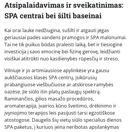
Atsipalaidavimas ir sveikatinimas:
SPA centrai bei šilti baseinai
Kai orai lauke nedžiugina, sušilti ir atgauti jėgas
geriausiai padės vandens pramogos ir SPA malonumai.
Tai ne tik puikus būdas praleisti laiką, bet ir tiesioginė
investicija į savo emocinę bei fizinę gerovę, leidžianti
visiškai atitrūkti nuo kasdienybės rūpesčių ir streso.
Vilniuje ir jo artimiausiose apylinkėse yra gausu
aukščiausios klasės SPA centrų, įsikūrusių
prabangiuose viešbučiuose ar atskirose ramybės
oazėse. Jie siūlo itin platų paslaugų spektrą.
Raminančios, gilios masažo procedūros,
aromaterapija, įvairios kūno šveitimo, drėkinimo ir
įvyniojimo terapijos leis pasijusti tarsi egzotiškose
atostogose. Daugelis šių vietų siūlo specialius dienos
SPA paketus, į kuriuos įeina neribotas apsilankymas