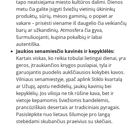
tapo neatsiejama miesto kultūros dalimi. Dienos
metu čia galite įsigyti šviežių vietinių ūkininkų
produktų, sūrių, mėsos gaminių, o popiet ar
vakare – prisėsti viename iš daugelio čia veikiančių
barų ar užkandinių. Atmosfera čia gyva,
šurmuliuojanti, kupina pokalbių ir labai
autentiška.
Jaukios senamiesčio kavinės ir kepyklėlės:
Kartais viskas, ko reikia tobulai lietingai dienai, yra
geros, įtraukiančios knygos puslapiai, tyla ir
garuojantis puodelis aukščiausios kokybės kavos.
Vilniaus senamiestyje, ypač aplink Stiklo kvartalą
ar Užupį, apstu nedidelių, jaukių kavinių bei
kepyklėlių. Jos vilioja ne tik rūšine kava, bet ir
vietoje kepamomis šviežiomis bandelėmis,
prancūziškais desertais ar tradiciniais pyragais.
Pasislėpkite nuo lietaus šilumoje pro langą
stebėdami skubančius praeivius su skėčiais.