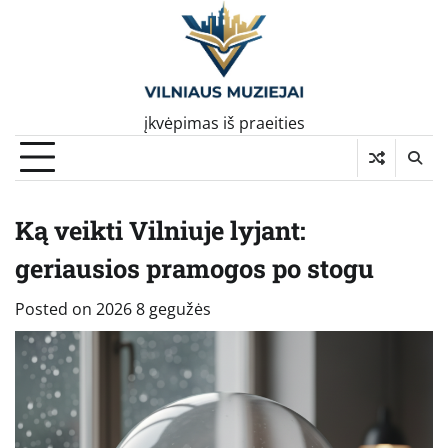
Skip
to
content
įkvėpimas iš praeities
Ką veikti Vilniuje lyjant:
geriausios pramogos po stogu
Posted on
2026 8 gegužės