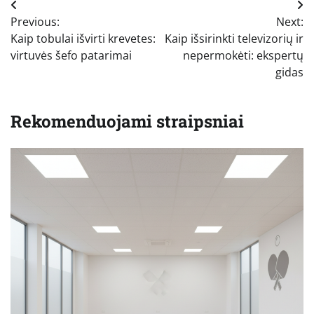
Navigacija
Previous:
Next:
tarp
Kaip tobulai išvirti krevetes:
Kaip išsirinkti televizorių ir
įrašų
virtuvės šefo patarimai
nepermokėti: ekspertų
gidas
Rekomenduojami straipsniai