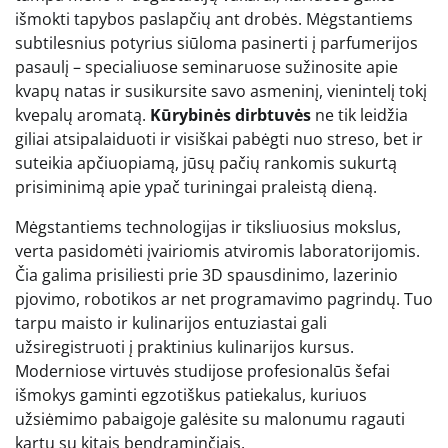
išmokti tapybos paslapčių ant drobės. Mėgstantiems
subtilesnius potyrius siūloma pasinerti į parfumerijos
pasaulį – specialiuose seminaruose sužinosite apie
kvapų natas ir susikursite savo asmeninį, vienintelį tokį
kvepalų aromatą.
Kūrybinės dirbtuvės
ne tik leidžia
giliai atsipalaiduoti ir visiškai pabėgti nuo streso, bet ir
suteikia apčiuopiamą, jūsų pačių rankomis sukurtą
prisiminimą apie ypač turiningai praleistą dieną.
Mėgstantiems technologijas ir tiksliuosius mokslus,
verta pasidomėti įvairiomis atviromis laboratorijomis.
Čia galima prisiliesti prie 3D spausdinimo, lazerinio
pjovimo, robotikos ar net programavimo pagrindų. Tuo
tarpu maisto ir kulinarijos entuziastai gali
užsiregistruoti į praktinius kulinarijos kursus.
Moderniose virtuvės studijose profesionalūs šefai
išmokys gaminti egzotiškus patiekalus, kuriuos
užsiėmimo pabaigoje galėsite su malonumu ragauti
kartu su kitais bendraminčiais.