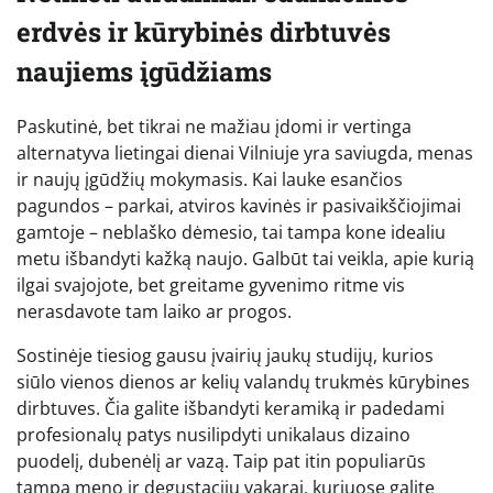
erdvės ir kūrybinės dirbtuvės
naujiems įgūdžiams
Paskutinė, bet tikrai ne mažiau įdomi ir vertinga
alternatyva lietingai dienai Vilniuje yra saviugda, menas
ir naujų įgūdžių mokymasis. Kai lauke esančios
pagundos – parkai, atviros kavinės ir pasivaikščiojimai
gamtoje – neblaško dėmesio, tai tampa kone idealiu
metu išbandyti kažką naujo. Galbūt tai veikla, apie kurią
ilgai svajojote, bet greitame gyvenimo ritme vis
nerasdavote tam laiko ar progos.
Sostinėje tiesiog gausu įvairių jaukų studijų, kurios
siūlo vienos dienos ar kelių valandų trukmės kūrybines
dirbtuves. Čia galite išbandyti keramiką ir padedami
profesionalų patys nusilipdyti unikalaus dizaino
puodelį, dubenėlį ar vazą. Taip pat itin populiarūs
tampa meno ir degustacijų vakarai, kuriuose galite