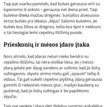
Taip pat svarbu paminėti, kad bulves geriausia virti su
lupenomis iš anksto – geriausia net diena prieš. Taip
bulvėse išlieka mažiau drėgmės. Sumaltos atvėsusios
virtos bulvės yra idealus „klijus“ žalioms bulvėms. Jei
bulvės bus šiltos ar drėgnos, tešla bus lipni ir neklusni,
o tai tiesiogiai lems cepelinų ištižimą puode.
Prieskonių ir mėsos įdaro įtaka
Nors atrodo, kad įdaras neturi nieko bendro su
cepelino ištižimu, tai nėra visiškai tiesa. Jei į mėsos
įdarą įpilate per daug vandens ar sultinio, kad jis būtų
sultingesnis, skystis virimo metu gali „spausti“ tešlą iš
vidaus. Tai gali sukelti cepelino plyšimą. Įdarą geriausia
gaminti iš riebesnės mėsos (pvz., maišyti kiaulieną su
jautiena), kad jis būtų sultingas ir be papildomo
skysčio.
Taip pat venkite į įdarą dėti didelius svogūnų gabalėlius