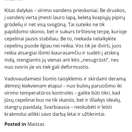
Kitas dalykas – virimo vandens prieskoniai. Be druskos,
į vandenį verta įmesti lauro lapą, keletą kvapiųjų pipirų
grūdelių ir net visą svogūną. Tai suteiks ne tik
papildomo skonio, bet ir sukurs tirštesnę terpę, kurioje
cepelinai jausis stabiliau. Be to, niekada nelaikykite
cepelinų puode ilgiau nei reikia. Vos tik jie išvirti, juos
reikia atsargiai išimti kiaurasamčiu ir sudėti į atskirą
indą, stengiantis jų vienas ant kito „nesugrūsti“, nes
nuo svorio jie vis tiek gali deformuotis.
Vadovaudamiesi šiomis taisyklėmis ir skirdami deramą
dėmesį kiekvienam etapui – nuo bulvių paruošimo iki
virimo temperatūros kontrolės – galite būti tikri, kad
jūsų cepelinai bus ne tik skanūs, bet ir išlaikys idealų,
stangrų pavidalą. Svarbiausia – neskubėti ir leisti
krakmolui atlikti savo darbą lėtai ir užtikrintai.
Posted in
Maistas