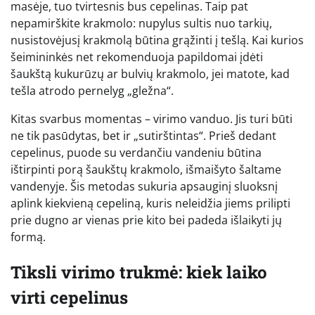
masėje, tuo tvirtesnis bus cepelinas. Taip pat
nepamirškite krakmolo: nupylus sultis nuo tarkių,
nusistovėjusį krakmolą būtina grąžinti į tešlą. Kai kurios
šeimininkės net rekomenduoja papildomai įdėti
šaukštą kukurūzų ar bulvių krakmolo, jei matote, kad
tešla atrodo pernelyg „gležna“.
Kitas svarbus momentas – virimo vanduo. Jis turi būti
ne tik pasūdytas, bet ir „sutirštintas“. Prieš dedant
cepelinus, puode su verdančiu vandeniu būtina
ištirpinti porą šaukštų krakmolo, išmaišyto šaltame
vandenyje. Šis metodas sukuria apsauginį sluoksnį
aplink kiekvieną cepeliną, kuris neleidžia jiems prilipti
prie dugno ar vienas prie kito bei padeda išlaikyti jų
formą.
Tiksli virimo trukmė: kiek laiko
virti cepelinus