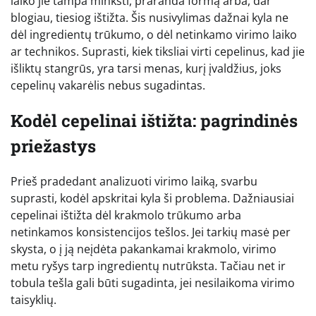
laiko jie tampa minkšti, praranda formą arba, dar
blogiau, tiesiog ištižta. Šis nusivylimas dažnai kyla ne
dėl ingredientų trūkumo, o dėl netinkamo virimo laiko
ar technikos. Suprasti, kiek tiksliai virti cepelinus, kad jie
išliktų stangrūs, yra tarsi menas, kurį įvaldžius, joks
cepelinų vakarėlis nebus sugadintas.
Kodėl cepelinai ištižta: pagrindinės
priežastys
Prieš pradedant analizuoti virimo laiką, svarbu
suprasti, kodėl apskritai kyla ši problema. Dažniausiai
cepelinai ištižta dėl krakmolo trūkumo arba
netinkamos konsistencijos tešlos. Jei tarkių masė per
skysta, o į ją neįdėta pakankamai krakmolo, virimo
metu ryšys tarp ingredientų nutrūksta. Tačiau net ir
tobula tešla gali būti sugadinta, jei nesilaikoma virimo
taisyklių.