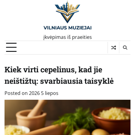
Skip
to
content
įkvėpimas iš praeities
Kiek virti cepelinus, kad jie
neištižtų: svarbiausia taisyklė
Posted on
2026 5 liepos