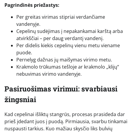
Pagrindinės priežastys:
Per greitas virimas stipriai verdančiame
vandenyje.
Cepelinų sudėjimas į nepakankamai karštą arba
atvirkščiai – per daug verdantį vandenį.
Per didelis kiekis cepelinų vienu metu viename
puode.
Pernelyg dažnas jų maišymas virimo metu.
Krakmolo trūkumas tešloje ar krakmolo „klijų“
nebuvimas virimo vandenyje.
Pasiruošimas virimui: svarbiausi
žingsniai
Kad cepelinai išliktų stangrūs, procesas prasideda dar
prieš įdedant juos į puodą. Pirmiausia, svarbu tinkamai
nuspausti tarkius. Kuo mažiau skysčio liks bulvių