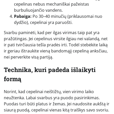
cepelinas nebus mechaniškai pažeistas
burbuliuojančio vandens.
Pabaiga:
Po 30–40 minučių (priklausomai nuo
dydžio), cepelinai yra paruošti.
Svarbu paminėti, kad per ilgas virimas taip pat yra
pražūtingas. Jei cepelinus virsite ilgiau nei valandą, net
ir pati tvirčiausia tešla pradės irti. Todėl stebėkite laiką
ir geriau ištraukite vieną bandomąjį cepeliną anksčiau,
nei perverkite visą partiją.
Technika, kuri padeda išlaikyti
formą
Norint, kad cepelinai neištižtų, vien virimo laiko
neužtenka. Labai svarbus yra puodo pasirinkimas.
Puodas turi būti platus ir žemas. Jei naudosite aukštą ir
siaurą puodą, cepelinai vienas kitą traiškys savo svoriu.