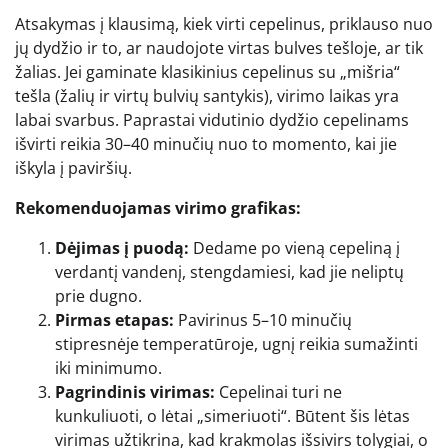
Atsakymas į klausimą, kiek virti cepelinus, priklauso nuo
jų dydžio ir to, ar naudojote virtas bulves tešloje, ar tik
žalias. Jei gaminate klasikinius cepelinus su „mišria“
tešla (žalių ir virtų bulvių santykis), virimo laikas yra
labai svarbus. Paprastai vidutinio dydžio cepelinams
išvirti reikia 30–40 minučių nuo to momento, kai jie
iškyla į paviršių.
Rekomenduojamas virimo grafikas:
Dėjimas į puodą:
Dedame po vieną cepeliną į
verdantį vandenį, stengdamiesi, kad jie neliptų
prie dugno.
Pirmas etapas:
Pavirinus 5–10 minučių
stipresnėje temperatūroje, ugnį reikia sumažinti
iki minimumo.
Pagrindinis virimas:
Cepelinai turi ne
kunkuliuoti, o lėtai „simeriuoti“. Būtent šis lėtas
virimas užtikrina, kad krakmolas išsivirs tolygiai, o