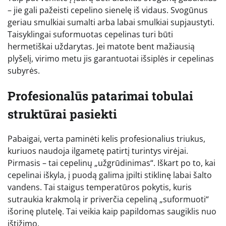
– jie gali pažeisti cepelino sienelę iš vidaus. Svogūnus
geriau smulkiai sumalti arba labai smulkiai supjaustyti.
Taisyklingai suformuotas cepelinas turi būti
hermetiškai uždarytas. Jei matote bent mažiausią
plyšelį, virimo metu jis garantuotai išsiplės ir cepelinas
subyrės.
Profesionalūs patarimai tobulai
struktūrai pasiekti
Pabaigai, verta paminėti kelis profesionalius triukus,
kuriuos naudoja ilgametę patirtį turintys virėjai.
Pirmasis – tai cepelinų „užgrūdinimas“. Iškart po to, kai
cepelinai iškyla, į puodą galima įpilti stiklinę labai šalto
vandens. Tai staigus temperatūros pokytis, kuris
sutraukia krakmolą ir priverčia cepeliną „suformuoti“
išorinę plutelę. Tai veikia kaip papildomas saugiklis nuo
ištižimo.