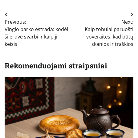
Navigacija
Previous:
Next:
tarp
Vingio parko estrada: kodėl
Kaip tobulai paruošti
įrašų
ši erdvė svarbi ir kaip ji
voveraites: kad būtų
keisis
skanios ir traškios
Rekomenduojami straipsniai