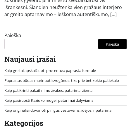
sostinės gyventojai ir miesto svečiai darosi vis
išrankesni. Šiandien neužtenka vien gražaus interjero
ar greito aptarnavimo – ieškoma autentiškumo, […]
Paieška
Paieška
Naujausi įrašai
Kaip greitai apskaičiuoti procentus: paprasta formulė
Paprastas būdas marinuoti svogūnus: tiks prie bet kokio patiekalo
Kaip patikrinti pakaitinimo žvakes: patarimai žiemai
Kaip pasiruošti Kaziuko mugei: patarimai dalyviams
Kaip originaliai dovanoti pinigus vestuvėms: idėjos ir patarimai
Kategorijos