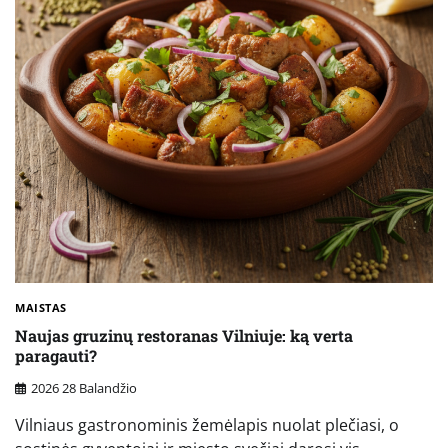
MAISTAS
Naujas gruzinų restoranas Vilniuje: ką verta
paragauti?
2026 28 Balandžio
Vilniaus gastronominis žemėlapis nuolat plečiasi, o