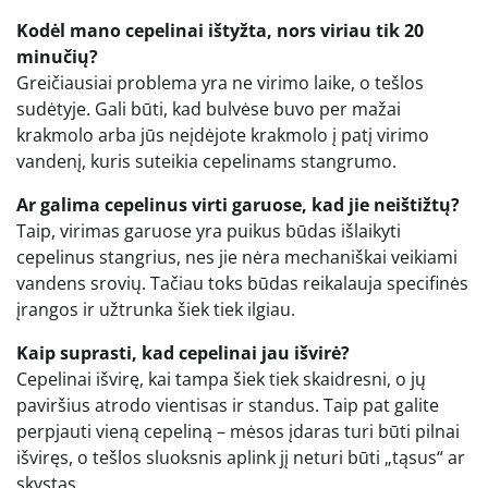
Kodėl mano cepelinai ištyžta, nors viriau tik 20
minučių?
Greičiausiai problema yra ne virimo laike, o tešlos
sudėtyje. Gali būti, kad bulvėse buvo per mažai
krakmolo arba jūs neįdėjote krakmolo į patį virimo
vandenį, kuris suteikia cepelinams stangrumo.
Ar galima cepelinus virti garuose, kad jie neištižtų?
Taip, virimas garuose yra puikus būdas išlaikyti
cepelinus stangrius, nes jie nėra mechaniškai veikiami
vandens srovių. Tačiau toks būdas reikalauja specifinės
įrangos ir užtrunka šiek tiek ilgiau.
Kaip suprasti, kad cepelinai jau išvirė?
Cepelinai išvirę, kai tampa šiek tiek skaidresni, o jų
paviršius atrodo vientisas ir standus. Taip pat galite
perpjauti vieną cepeliną – mėsos įdaras turi būti pilnai
išviręs, o tešlos sluoksnis aplink jį neturi būti „tąsus“ ar
skystas.