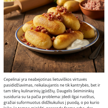
Cepelinai yra neabejotinas lietuviškos virtuvės
pasididžiavimas, reikalaujantis ne tik kantrybės, bet ir
tam tikrų kulinarinių įgūdžių. Daugelis šeimininkių
susiduria su ta pačia problema: įdedi ilgai ruoštus,
gražiai suformuotus didžkukulius į puodą, o po kurio