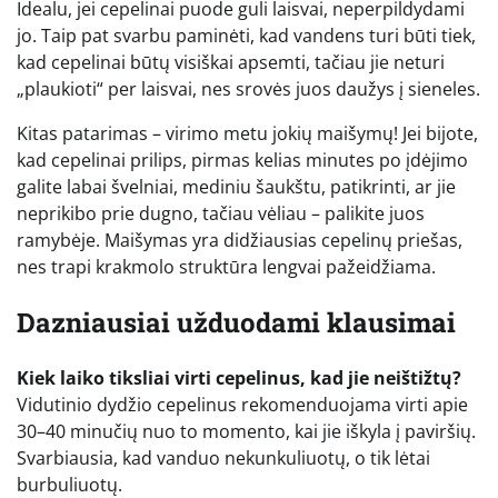
Idealu, jei cepelinai puode guli laisvai, neperpildydami
jo. Taip pat svarbu paminėti, kad vandens turi būti tiek,
kad cepelinai būtų visiškai apsemti, tačiau jie neturi
„plaukioti“ per laisvai, nes srovės juos daužys į sieneles.
Kitas patarimas – virimo metu jokių maišymų! Jei bijote,
kad cepelinai prilips, pirmas kelias minutes po įdėjimo
galite labai švelniai, mediniu šaukštu, patikrinti, ar jie
neprikibo prie dugno, tačiau vėliau – palikite juos
ramybėje. Maišymas yra didžiausias cepelinų priešas,
nes trapi krakmolo struktūra lengvai pažeidžiama.
Dazniausiai užduodami klausimai
Kiek laiko tiksliai virti cepelinus, kad jie neištižtų?
Vidutinio dydžio cepelinus rekomenduojama virti apie
30–40 minučių nuo to momento, kai jie iškyla į paviršių.
Svarbiausia, kad vanduo nekunkuliuotų, o tik lėtai
burbuliuotų.