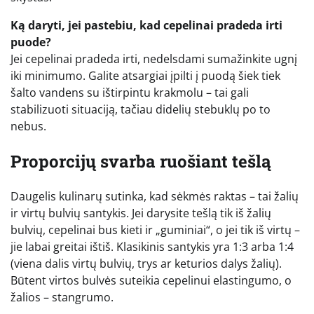
Ką daryti, jei pastebiu, kad cepelinai pradeda irti
puode?
Jei cepelinai pradeda irti, nedelsdami sumažinkite ugnį
iki minimumo. Galite atsargiai įpilti į puodą šiek tiek
šalto vandens su ištirpintu krakmolu – tai gali
stabilizuoti situaciją, tačiau didelių stebuklų po to
nebus.
Proporcijų svarba ruošiant tešlą
Daugelis kulinarų sutinka, kad sėkmės raktas – tai žalių
ir virtų bulvių santykis. Jei darysite tešlą tik iš žalių
bulvių, cepelinai bus kieti ir „guminiai“, o jei tik iš virtų –
jie labai greitai ištiš. Klasikinis santykis yra 1:3 arba 1:4
(viena dalis virtų bulvių, trys ar keturios dalys žalių).
Būtent virtos bulvės suteikia cepelinui elastingumo, o
žalios – stangrumo.