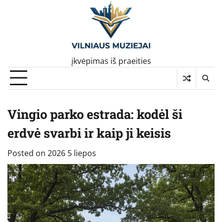
Skip
to
content
įkvėpimas iš praeities
Vingio parko estrada: kodėl ši
erdvė svarbi ir kaip ji keisis
Posted on
2026 5 liepos