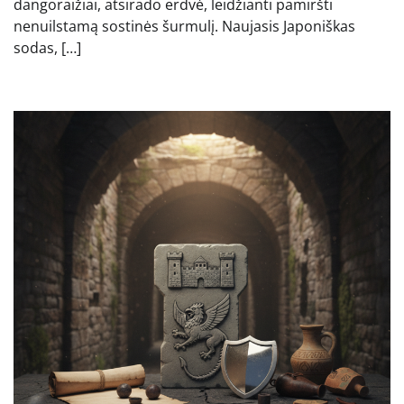
dangoraižiai, atsirado erdvė, leidžianti pamiršti
nenuilstamą sostinės šurmulį. Naujasis Japoniškas
sodas, […]