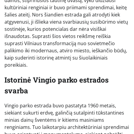
dainos, stiprinusios tautinę dvasią, vyko didžiausi
kultūriniai renginiai ir buvo priimami sprendimai, keitę
šalies ateitį. Nors šiandien estrada gali atrodyti kiek
atgyvenusi, ji išlieka viena svarbiausių susibūrimo vietų
sostinėje, kurios potencialas dar nėra visiškai
išnaudotas. Suprasti šios vietos reikšmę reiškia
suprasti Vilniaus transformaciją nuo sovietmečio
palikimo iki modernaus, atviro miesto, ieškančio būdų,
kaip suderinti istorinę atmintį su šiuolaikiniais
poreikiais.
Istorinė Vingio parko estrados
svarba
Vingio parko estrada buvo pastatyta 1960 metais,
siekiant sukurti erdvę, galinčią sutalpinti tūkstantines
minias dainų šventėms ir kitiems masiniams
renginiams. Tuo laikotarpiu architektūriniai sprendimai