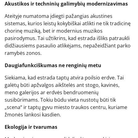
Akustikos ir techninių galimybių modernizavimas
Ateityje numatoma įdiegti pažangias akustines
sistemas, kurios leistų kokybiškai atlikti ne tik tradicinę
chorinę muziką, bet ir modernius muzikos
pasirodymus. Tai užtikrins, kad estrada išliks patraukli
didžiausiems pasaulio atlikėjams, nepažeidžiant parko
ramybės zonos.
Daugiafunkciškumas ne renginių metu
Siekiama, kad estrada taptų atvira poilsio erdve. Tai
galėtų būti apžvalgos aikštelės ant stogo, kavinės,
meno galerijos ar erdvės bendruomenių
susibūrimams. Tokiu būdu vieta nustotų būti tik
„scena“ ir taptų gyvu miesto traukos centru, kuriame
žmonės lankosi kasdien.
Ekologija ir tvarumas