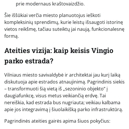
prie modernaus kraštovaizdžio.
Šie iššūkiai verčia miesto planuotojus ieškoti
kompleksinių sprendimų, kurie leistų išsaugoti istorinę
vietos reikšmę, tačiau suteiktų jai naują, funkcionalesnę
formą.
Ateities vizija: kaip keisis Vingio
parko estrada?
Vilniaus miesto savivaldybė ir architektai jau kurį laiką
diskutuoja apie estrados atnaujinimą. Pagrindinis siekis
– transformuoti šią vietą iš „sezoninio objekto“ į
daugiafunkcę, visus metus veikiančią erdvę. Tai
nereiškia, kad estrada bus nugriauta; veikiau kalbama
apie jos integravimą į šiuolaikišką parko infrastruktūrą.
Pagrindinės ateities gairės apima šiuos pokyčius: