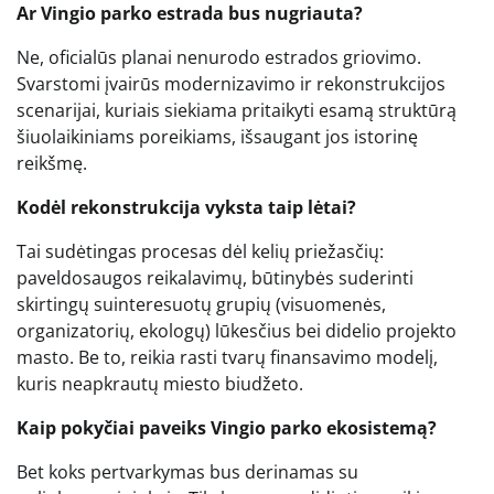
Ar Vingio parko estrada bus nugriauta?
Ne, oficialūs planai nenurodo estrados griovimo.
Svarstomi įvairūs modernizavimo ir rekonstrukcijos
scenarijai, kuriais siekiama pritaikyti esamą struktūrą
šiuolaikiniams poreikiams, išsaugant jos istorinę
reikšmę.
Kodėl rekonstrukcija vyksta taip lėtai?
Tai sudėtingas procesas dėl kelių priežasčių:
paveldosaugos reikalavimų, būtinybės suderinti
skirtingų suinteresuotų grupių (visuomenės,
organizatorių, ekologų) lūkesčius bei didelio projekto
masto. Be to, reikia rasti tvarų finansavimo modelį,
kuris neapkrautų miesto biudžeto.
Kaip pokyčiai paveiks Vingio parko ekosistemą?
Bet koks pertvarkymas bus derinamas su