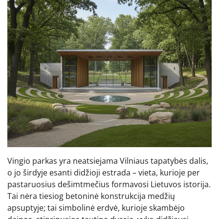
Vingio parkas yra neatsiejama Vilniaus tapatybės dalis,
o jo širdyje esanti didžioji estrada – vieta, kurioje per
pastaruosius dešimtmečius formavosi Lietuvos istorija.
Tai nėra tiesiog betoninė konstrukcija medžių
apsuptyje; tai simbolinė erdvė, kurioje skambėjo