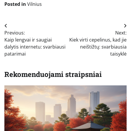
Posted in
Vilnius
Navigacija
Previous:
Next:
tarp
Kaip lengvai ir saugiai
Kiek virti cepelinus, kad jie
įrašų
dalytis internetu: svarbiausi
neištižtų: svarbiausia
patarimai
taisyklė
Rekomenduojami straipsniai