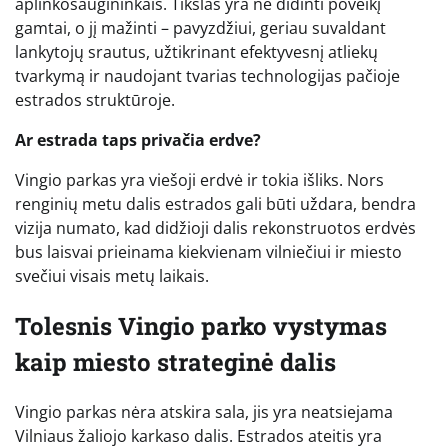
aplinkosaugininkais. Tikslas yra ne didinti poveikį
gamtai, o jį mažinti – pavyzdžiui, geriau suvaldant
lankytojų srautus, užtikrinant efektyvesnį atliekų
tvarkymą ir naudojant tvarias technologijas pačioje
estrados struktūroje.
Ar estrada taps privačia erdve?
Vingio parkas yra viešoji erdvė ir tokia išliks. Nors
renginių metu dalis estrados gali būti uždara, bendra
vizija numato, kad didžioji dalis rekonstruotos erdvės
bus laisvai prieinama kiekvienam vilniečiui ir miesto
svečiui visais metų laikais.
Tolesnis Vingio parko vystymas
kaip miesto strateginė dalis
Vingio parkas nėra atskira sala, jis yra neatsiejama
Vilniaus žaliojo karkaso dalis. Estrados ateitis yra