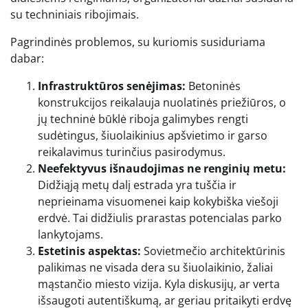
su techniniais ribojimais.
Pagrindinės problemos, su kuriomis susiduriama
dabar:
Infrastruktūros senėjimas:
Betoninės
konstrukcijos reikalauja nuolatinės priežiūros, o
jų techninė būklė riboja galimybes rengti
sudėtingus, šiuolaikinius apšvietimo ir garso
reikalavimus turinčius pasirodymus.
Neefektyvus išnaudojimas ne renginių metu:
Didžiąją metų dalį estrada yra tuščia ir
neprieinama visuomenei kaip kokybiška viešoji
erdvė. Tai didžiulis prarastas potencialas parko
lankytojams.
Estetinis aspektas:
Sovietmečio architektūrinis
palikimas ne visada dera su šiuolaikinio, žaliai
mąstančio miesto vizija. Kyla diskusijų, ar verta
išsaugoti autentiškumą, ar geriau pritaikyti erdvę