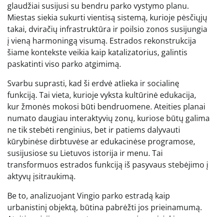
glaudžiai susijusi su bendru parko vystymo planu.
Miestas siekia sukurti vientisą sistemą, kurioje pėsčiųjų
takai, dviračių infrastruktūra ir poilsio zonos susijungia
į vieną harmoningą visumą. Estrados rekonstrukcija
šiame kontekste veikia kaip katalizatorius, galintis
paskatinti viso parko atgimimą.
Svarbu suprasti, kad ši erdvė atlieka ir socialinę
funkciją. Tai vieta, kurioje vyksta kultūrinė edukacija,
kur žmonės mokosi būti bendruomene. Ateities planai
numato daugiau interaktyvių zonų, kuriose būtų galima
ne tik stebėti renginius, bet ir patiems dalyvauti
kūrybinėse dirbtuvėse ar edukacinėse programose,
susijusiose su Lietuvos istorija ir menu. Tai
transformuos estrados funkciją iš pasyvaus stebėjimo į
aktyvų įsitraukimą.
Be to, analizuojant Vingio parko estradą kaip
urbanistinį objektą, būtina pabrėžti jos prieinamumą.