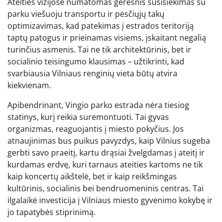
Ateities vizijose numatomas geresnis susisiekimas su
parku viešuoju transportu ir pėsčiųjų takų
optimizavimas, kad patekimas į estrados teritoriją
taptų patogus ir prieinamas visiems, įskaitant negalią
turinčius asmenis. Tai ne tik architektūrinis, bet ir
socialinio teisingumo klausimas – užtikrinti, kad
svarbiausia Vilniaus renginių vieta būtų atvira
kiekvienam.
Apibendrinant, Vingio parko estrada nėra tiesiog
statinys, kurį reikia suremontuoti. Tai gyvas
organizmas, reaguojantis į miesto pokyčius. Jos
atnaujinimas bus puikus pavyzdys, kaip Vilnius sugeba
gerbti savo praeitį, kartu drąsiai žvelgdamas į ateitį ir
kurdamas erdvę, kuri tarnaus ateities kartoms ne tik
kaip koncertų aikštelė, bet ir kaip reikšmingas
kultūrinis, socialinis bei bendruomeninis centras. Tai
ilgalaikė investicija į Vilniaus miesto gyvenimo kokybę ir
jo tapatybės stiprinimą.