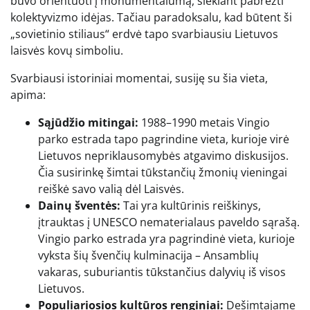
buvo orientuoti į monumentalumą, siekiant pabrėžti
kolektyvizmo idėjas. Tačiau paradoksalu, kad būtent ši
„sovietinio stiliaus“ erdvė tapo svarbiausiu Lietuvos
laisvės kovų simboliu.
Svarbiausi istoriniai momentai, susiję su šia vieta,
apima:
Sąjūdžio mitingai:
1988–1990 metais Vingio
parko estrada tapo pagrindine vieta, kurioje virė
Lietuvos nepriklausomybės atgavimo diskusijos.
Čia susirinkę šimtai tūkstančių žmonių vieningai
reiškė savo valią dėl Laisvės.
Dainų šventės:
Tai yra kultūrinis reiškinys,
įtrauktas į UNESCO nematerialaus paveldo sąrašą.
Vingio parko estrada yra pagrindinė vieta, kurioje
vyksta šių švenčių kulminacija – Ansamblių
vakaras, suburiantis tūkstančius dalyvių iš visos
Lietuvos.
Populiariosios kultūros renginiai:
Dešimtajame