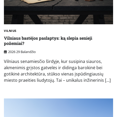
VILNIUS
Vilniaus bastėjos paslaptys: ką slepia senieji
požemiai?
2026 29 Balandžio
Vilniaus senamiesčio širdyje, kur susipina siauros,
akmenimis grįstos gatvelės ir didinga barokinė bei
gotikinė architektūra, stūkso vienas įspūdingiausių
miesto praeities liudytojų. Tai – unikalus inžinerinis […]