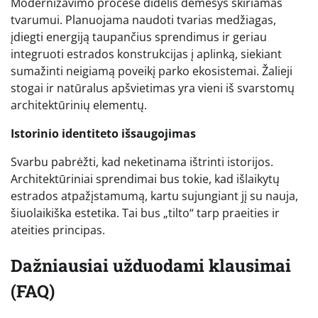
Modernizavimo procese didelis dėmesys skiriamas
tvarumui. Planuojama naudoti tvarias medžiagas,
įdiegti energiją taupančius sprendimus ir geriau
integruoti estrados konstrukcijas į aplinką, siekiant
sumažinti neigiamą poveikį parko ekosistemai. Žalieji
stogai ir natūralus apšvietimas yra vieni iš svarstomų
architektūrinių elementų.
Istorinio identiteto išsaugojimas
Svarbu pabrėžti, kad neketinama ištrinti istorijos.
Architektūriniai sprendimai bus tokie, kad išlaikytų
estrados atpažįstamumą, kartu sujungiant jį su nauja,
šiuolaikiška estetika. Tai bus „tilto“ tarp praeities ir
ateities principas.
Dažniausiai užduodami klausimai
(FAQ)