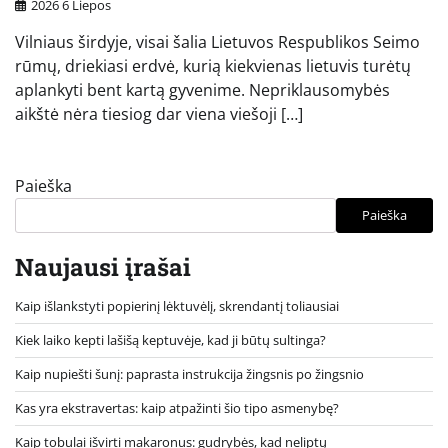
2026 6 Liepos
Vilniaus širdyje, visai šalia Lietuvos Respublikos Seimo
rūmų, driekiasi erdvė, kurią kiekvienas lietuvis turėtų
aplankyti bent kartą gyvenime. Nepriklausomybės
aikštė nėra tiesiog dar viena viešoji […]
Paieška
Paieška
Naujausi įrašai
Kaip išlankstyti popierinį lėktuvėlį, skrendantį toliausiai
Kiek laiko kepti lašišą keptuvėje, kad ji būtų sultinga?
Kaip nupiešti šunį: paprasta instrukcija žingsnis po žingsnio
Kas yra ekstravertas: kaip atpažinti šio tipo asmenybę?
Kaip tobulai išvirti makaronus: gudrybės, kad neliptų