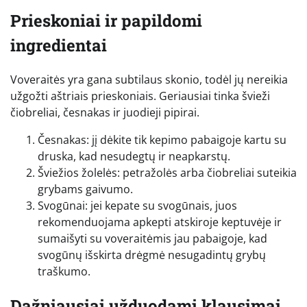
Prieskoniai ir papildomi
ingredientai
Voveraitės yra gana subtilaus skonio, todėl jų nereikia
užgožti aštriais prieskoniais. Geriausiai tinka švieži
čiobreliai, česnakas ir juodieji pipirai.
Česnakas: jį dėkite tik kepimo pabaigoje kartu su
druska, kad nesudegtų ir neapkarstų.
Šviežios žolelės: petražolės arba čiobreliai suteikia
grybams gaivumo.
Svogūnai: jei kepate su svogūnais, juos
rekomenduojama apkepti atskiroje keptuvėje ir
sumaišyti su voveraitėmis jau pabaigoje, kad
svogūnų išskirta drėgmė nesugadintų grybų
traškumo.
Dažniausiai užduodami klausimai