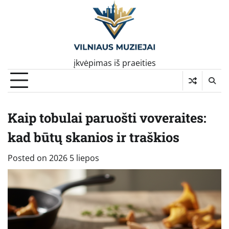
Skip
to
content
įkvėpimas iš praeities
Kaip tobulai paruošti voveraites:
kad būtų skanios ir traškios
Posted on
2026 5 liepos