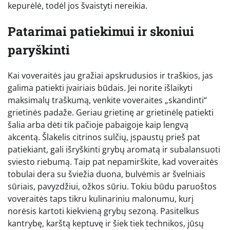
kepurėlė, todėl jos švaistyti nereikia.
Patarimai patiekimui ir skoniui
paryškinti
Kai voveraitės jau gražiai apskrudusios ir traškios, jas
galima patiekti įvairiais būdais. Jei norite išlaikyti
maksimalų traškumą, venkite voveraites „skandinti“
grietinės padaže. Geriau grietinę ar grietinėlę patiekti
šalia arba dėti tik pačioje pabaigoje kaip lengvą
akcentą. Šlakelis citrinos sulčių, įspaustų prieš pat
patiekiant, gali išryškinti grybų aromatą ir subalansuoti
sviesto riebumą. Taip pat nepamirškite, kad voveraitės
tobulai dera su šviežia duona, bulvėmis ar švelniais
sūriais, pavyzdžiui, ožkos sūriu. Tokiu būdu paruoštos
voveraitės taps tikru kulinariniu malonumu, kurį
norėsis kartoti kiekvieną grybų sezoną. Pasitelkus
kantrybę, karštą keptuvę ir šiek tiek technikos, jūsų