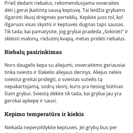
Prieš dedant riebalus, rekomenduojama voveraites
dėti į gerai įkaitintą sausą keptuvę. Tai leidžia grybams
išgarinti likusį drėgmės perteklių. Kepkite juos tol, kol
išgaruos visas skystis ir keptuvės dugnas taps sausas.
Tik tada, kai pamatysite, jog grybai pradeda „šokinėti“ ir
skleisti malonų, riešutinį kvapą, metas pridėti riebalus.
Riebalų pasirinkimas
Nors daugelis kepa su aliejumi, voveraitėms geriausiai
tinka sviesto ir šlakelio aliejaus derinys. Aliejus neleis
sviestui greitai pridegti, o sviestas suteiks tą
nepakartojamą, sodrų skonį, kuris yra tiesiog būtinas
šiam grybui. Sviestą dėkite tik tada, kai grybai jau yra
gerokai apkepę ir sausi.
Kepimo temperatūra ir kiekis
Niekada neperpildykite keptuvės. Jei grybų bus per