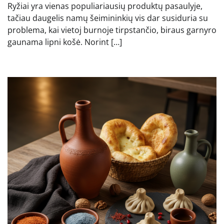
Ryžiai yra vienas populiariausių produktų pasaulyje,
tačiau daugelis namų šeimininkių vis dar susiduria su
problema, kai vietoj burnoje tirpstančio, biraus garnyro
gaunama lipni košė. Norint […]