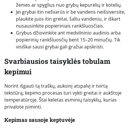
žemes ar spyglius nuo grybų kepurėlių ir kotelių.
Jei grybai itin nešvarūs ir be vandens neišsiversite,
plaukite juos itin greitai, šaltu vandeniu, ir iškart
nusausinkite popieriniais rankšluosčiais.
Grybus džiovinkite ant medvilninio audinio arba
popierinių rankšluosčių bent 15–20 minučių. Tik
visiškai sausi grybai gali gražiai apskristi.
Svarbiausios taisyklės tobulam
kepimui
Norint išgauti tą traškų, auksinį atspalvį ir tvirtą
tekstūrą, kepimo procesas turi vykti greitai ir aukštoje
temperatūroje. Štai keletas esminių taisyklių, kurias
privalote įsiminti.
Kepimas sausoje keptuvėje