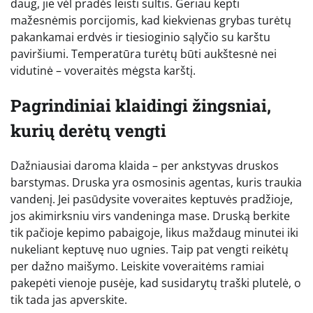
daug, jie vėl pradės leisti sultis. Geriau kepti
mažesnėmis porcijomis, kad kiekvienas grybas turėtų
pakankamai erdvės ir tiesioginio sąlyčio su karštu
paviršiumi. Temperatūra turėtų būti aukštesnė nei
vidutinė – voveraitės mėgsta karštį.
Pagrindiniai klaidingi žingsniai,
kurių derėtų vengti
Dažniausiai daroma klaida – per ankstyvas druskos
barstymas. Druska yra osmosinis agentas, kuris traukia
vandenį. Jei pasūdysite voveraites keptuvės pradžioje,
jos akimirksniu virs vandeninga mase. Druską berkite
tik pačioje kepimo pabaigoje, likus maždaug minutei iki
nukeliant keptuvę nuo ugnies. Taip pat vengti reikėtų
per dažno maišymo. Leiskite voveraitėms ramiai
pakepėti vienoje pusėje, kad susidarytų traški plutelė, o
tik tada jas apverskite.