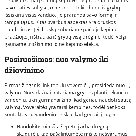
nepakankamai įkaitintą keptuvę, jie pradeda troškintis
savo paties sultyse, o ne kepti. Tokiu būdu iš grybų
išsiskiria visas vanduo, jie praranda savo formą ir
tampa tąsūs. Kitas svarbus aspektas yra druskos
naudojimas. Jei druską suberiame pačioje kepimo
pradžioje, ji ištraukia iš grybų visą drėgmę, todėl vėlgi
gauname troškinimo, o ne kepimo efektą.
Pasiruošimas: nuo valymo iki
džiovinimo
Pirmas žingsnis link tobulų voveraičių prasideda nuo jų
valymo. Nors dažnai patariama grybus plauti tekančiu
vandeniu, tikri gurmanai žino, kad geriau naudoti sausą
valymą. Voveraitės yra tarsi kempinės, todėl bet koks
kontaktas su vandeniu reiškia, kad grybai jį sugers.
Naudokite minkštą šepetėlį arba drėgną
skudurėlį, kad pašalintumėte miško nešvarumus,