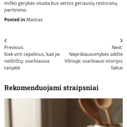
miško gėrybės visada bus vertos geriausių restoranų
įvertinimo.
Posted in
Maistas
Navigacija
Previous:
Next:
tarp
Kiek virti cepelinus, kad jie
Nepriklausomybės aikštė
įrašų
neištižtų: svarbiausia
Vilniuje: svarbiausi istorijos
taisyklė
faktai
Rekomenduojami straipsniai