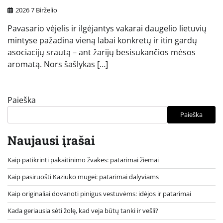
2026 7 Birželio
Pavasario vėjelis ir ilgėjantys vakarai daugelio lietuvių
mintyse pažadina vieną labai konkretų ir itin gardų
asociacijų srautą – ant žarijų besisukančios mėsos
aromatą. Nors šašlykas […]
Paieška
Paieška
Naujausi įrašai
Kaip patikrinti pakaitinimo žvakes: patarimai žiemai
Kaip pasiruošti Kaziuko mugei: patarimai dalyviams
Kaip originaliai dovanoti pinigus vestuvėms: idėjos ir patarimai
Kada geriausia sėti žolę, kad veja būtų tanki ir vešli?