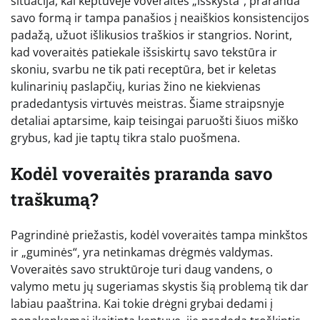
situacija, kai keptuvėje voveraitės „išskysta“, praranda
savo formą ir tampa panašios į neaiškios konsistencijos
padažą, užuot išlikusios traškios ir stangrios. Norint,
kad voveraitės patiekale išsiskirtų savo tekstūra ir
skoniu, svarbu ne tik pati receptūra, bet ir keletas
kulinarinių paslapčių, kurias žino ne kiekvienas
pradedantysis virtuvės meistras. Šiame straipsnyje
detaliai aptarsime, kaip teisingai paruošti šiuos miško
grybus, kad jie taptų tikra stalo puošmena.
Kodėl voveraitės praranda savo
traškumą?
Pagrindinė priežastis, kodėl voveraitės tampa minkštos
ir „guminės“, yra netinkamas drėgmės valdymas.
Voveraitės savo struktūroje turi daug vandens, o
valymo metu jų sugeriamas skystis šią problemą tik dar
labiau paaštrina. Kai tokie drėgni grybai dedami į