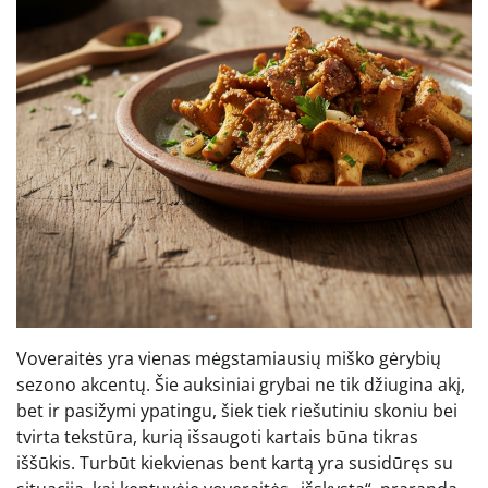
Voveraitės yra vienas mėgstamiausių miško gėrybių
sezono akcentų. Šie auksiniai grybai ne tik džiugina akį,
bet ir pasižymi ypatingu, šiek tiek riešutiniu skoniu bei
tvirta tekstūra, kurią išsaugoti kartais būna tikras
iššūkis. Turbūt kiekvienas bent kartą yra susidūręs su