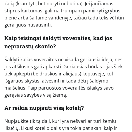
žalią (kramtyti, bet nuryti nebūtina). Jei jaučiamas
stiprus kartumas, galima trumpam pamirkyti grybus
piene arba šaltame vandenyje, tačiau tada teks vėl itin
gerai juos nusausinti.
Kaip teisingai šaldyti voveraites, kad jos
neprarastų skonio?
Šaldyti žalias voveraites ne visada geriausia idėja, nes
jos atšilusios gali apkarsti. Geriausias būdas – jas šiek
tiek apkepti (be druskos ir aliejaus) keptuvėje, kol
išgaruos skystis, atvėsinti ir tada dėti į šaldymo
maišelius. Taip paruoštos voveraitės išlaikys savo
gerąsias savybes visą žiemą.
Ar reikia nupjauti visą kotelį?
Nupjaukite tik tą dalį, kuri yra nešvari ar turi žemių
likučių. Likusi kotelio dalis yra tokia pat skani kaip ir