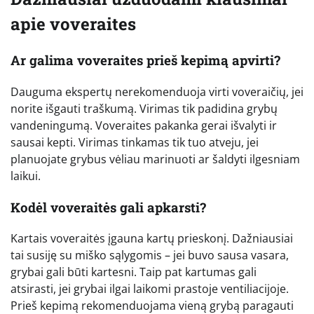
apie voveraites
Ar galima voveraites prieš kepimą apvirti?
Dauguma ekspertų nerekomenduoja virti voveraičių, jei
norite išgauti traškumą. Virimas tik padidina grybų
vandeningumą. Voveraites pakanka gerai išvalyti ir
sausai kepti. Virimas tinkamas tik tuo atveju, jei
planuojate grybus vėliau marinuoti ar šaldyti ilgesniam
laikui.
Kodėl voveraitės gali apkarsti?
Kartais voveraitės įgauna kartų prieskonį. Dažniausiai
tai susiję su miško sąlygomis – jei buvo sausa vasara,
grybai gali būti kartesni. Taip pat kartumas gali
atsirasti, jei grybai ilgai laikomi prastoje ventiliacijoje.
Prieš kepimą rekomenduojama vieną grybą paragauti