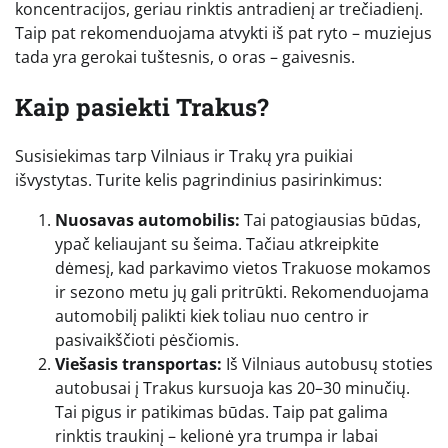
koncentracijos, geriau rinktis antradienį ar trečiadienį.
Taip pat rekomenduojama atvykti iš pat ryto – muziejus
tada yra gerokai tuštesnis, o oras – gaivesnis.
Kaip pasiekti Trakus?
Susisiekimas tarp Vilniaus ir Trakų yra puikiai
išvystytas. Turite kelis pagrindinius pasirinkimus:
Nuosavas automobilis:
Tai patogiausias būdas,
ypač keliaujant su šeima. Tačiau atkreipkite
dėmesį, kad parkavimo vietos Trakuose mokamos
ir sezono metu jų gali pritrūkti. Rekomenduojama
automobilį palikti kiek toliau nuo centro ir
pasivaikščioti pėsčiomis.
Viešasis transportas:
Iš Vilniaus autobusų stoties
autobusai į Trakus kursuoja kas 20–30 minučių.
Tai pigus ir patikimas būdas. Taip pat galima
rinktis traukinį – kelionė yra trumpa ir labai