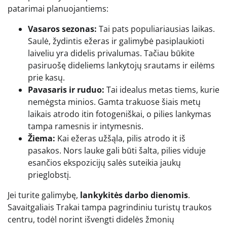
patarimai planuojantiems:
Vasaros sezonas:
Tai pats populiariausias laikas.
Saulė, žydintis ežeras ir galimybė pasiplaukioti
laiveliu yra didelis privalumas. Tačiau būkite
pasiruošę dideliems lankytojų srautams ir eilėms
prie kasų.
Pavasaris ir ruduo:
Tai idealus metas tiems, kurie
nemėgsta minios. Gamta trakuose šiais metų
laikais atrodo itin fotogeniškai, o pilies lankymas
tampa ramesnis ir intymesnis.
Žiema:
Kai ežeras užšąla, pilis atrodo it iš
pasakos. Nors lauke gali būti šalta, pilies viduje
esančios ekspozicijų salės suteikia jaukų
prieglobstį.
Jei turite galimybę,
lankykitės darbo dienomis
.
Savaitgaliais Trakai tampa pagrindiniu turistų traukos
centru, todėl norint išvengti didelės žmonių