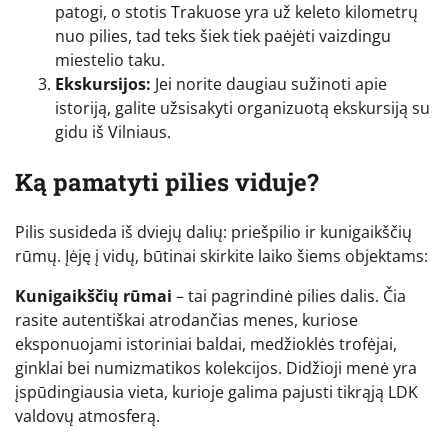
patogi, o stotis Trakuose yra už keleto kilometrų
nuo pilies, tad teks šiek tiek paėjėti vaizdingu
miestelio taku.
Ekskursijos:
Jei norite daugiau sužinoti apie
istoriją, galite užsisakyti organizuotą ekskursiją su
gidu iš Vilniaus.
Ką pamatyti pilies viduje?
Pilis susideda iš dviejų dalių: priešpilio ir kunigaikščių
rūmų. Įėję į vidų, būtinai skirkite laiko šiems objektams:
Kunigaikščių rūmai
– tai pagrindinė pilies dalis. Čia
rasite autentiškai atrodančias menes, kuriose
eksponuojami istoriniai baldai, medžioklės trofėjai,
ginklai bei numizmatikos kolekcijos. Didžioji menė yra
įspūdingiausia vieta, kurioje galima pajusti tikrąją LDK
valdovų atmosferą.