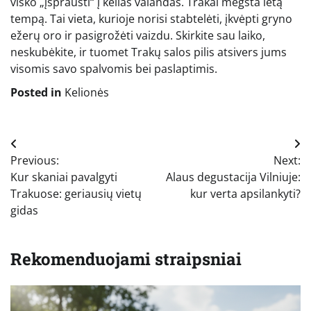
visko „įsprausti“ į kelias valandas. Trakai mėgsta lėtą
tempą. Tai vieta, kurioje norisi stabtelėti, įkvėpti gryno
ežerų oro ir pasigrožėti vaizdu. Skirkite sau laiko,
neskubėkite, ir tuomet Trakų salos pilis atsivers jums
visomis savo spalvomis bei paslaptimis.
Posted in
Kelionės
Navigacija
Previous:
Next:
tarp
Kur skaniai pavalgyti
Alaus degustacija Vilniuje:
įrašų
Trakuose: geriausių vietų
kur verta apsilankyti?
gidas
Rekomenduojami straipsniai