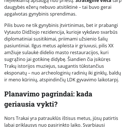
neįveikiamą apsaugą nuo priešų.
Strateginė vieta
tarp
daugybės ežerų nebuvo atsitiktinė – tai buvo gerai
apgalvotas gynybinis sprendimas.
Pilis buvo ne tik gynybinis įtvirtinimas, bet ir prabangi
Vytauto Didžiojo rezidencija, kurioje vykdavo svarbūs
diplomatiniai susitikimai, priimami užsienio šalių
pasiuntiniai. Ilgus metus apleista ir griuvusi, pilis XX
amžiuje sulaukė didelio masto restauracijos, kuri
sugrąžino jai gotikinę didybę. Šiandien čia įsikūręs
Trakų istorijos muziejus, saugantis tūkstančius
eksponatų – nuo archeologinių radinių iki ginklų, baldų
ir meno kūrinių, atspindinčių LDK gyvavimo laikotarpį.
Planavimo pagrindai: kada
geriausia vykti?
Nors Trakai yra patrauklūs ištisus metus, jūsų patirtis
labai priklausys nuo pasirinkto laiko. Svarbiausi