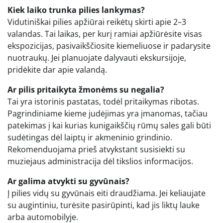
Kiek laiko trunka pilies lankymas?
Vidutiniškai pilies apžiūrai reikėtų skirti apie 2–3
valandas. Tai laikas, per kurį ramiai apžiūrėsite visas
ekspozicijas, pasivaikščiosite kiemeliuose ir padarysite
nuotraukų. Jei planuojate dalyvauti ekskursijoje,
pridėkite dar apie valandą.
Ar pilis pritaikyta žmonėms su negalia?
Tai yra istorinis pastatas, todėl pritaikymas ribotas.
Pagrindiniame kieme judėjimas yra įmanomas, tačiau
patekimas į kai kurias kunigaikščių rūmų sales gali būti
sudėtingas dėl laiptų ir akmeninio grindinio.
Rekomenduojama prieš atvykstant susisiekti su
muziejaus administracija dėl tikslios informacijos.
Ar galima atvykti su gyvūnais?
Į pilies vidų su gyvūnais eiti draudžiama. Jei keliaujate
su augintiniu, turėsite pasirūpinti, kad jis liktų lauke
arba automobilyje.