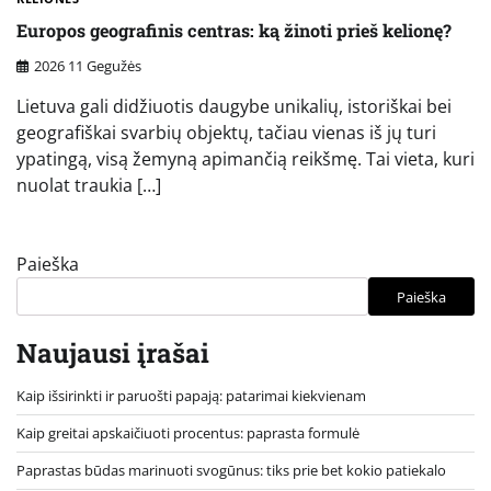
Europos geografinis centras: ką žinoti prieš kelionę?
2026 11 Gegužės
Lietuva gali didžiuotis daugybe unikalių, istoriškai bei
geografiškai svarbių objektų, tačiau vienas iš jų turi
ypatingą, visą žemyną apimančią reikšmę. Tai vieta, kuri
nuolat traukia […]
Paieška
Paieška
Naujausi įrašai
Kaip išsirinkti ir paruošti papają: patarimai kiekvienam
Kaip greitai apskaičiuoti procentus: paprasta formulė
Paprastas būdas marinuoti svogūnus: tiks prie bet kokio patiekalo