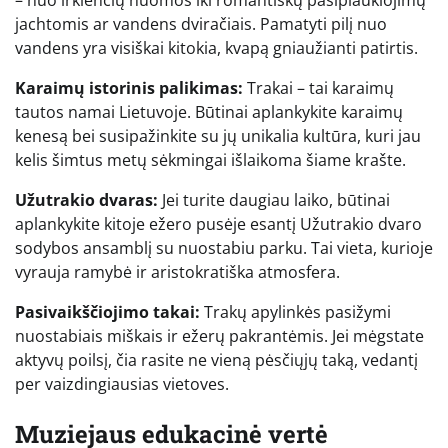
jachtomis ar vandens dviračiais. Pamatyti pilį nuo
vandens yra visiškai kitokia, kvapą gniaužianti patirtis.
Karaimų istorinis palikimas:
Trakai – tai karaimų
tautos namai Lietuvoje. Būtinai aplankykite karaimų
kenesą bei susipažinkite su jų unikalia kultūra, kuri jau
kelis šimtus metų sėkmingai išlaikoma šiame krašte.
Užutrakio dvaras:
Jei turite daugiau laiko, būtinai
aplankykite kitoje ežero pusėje esantį Užutrakio dvaro
sodybos ansamblį su nuostabiu parku. Tai vieta, kurioje
vyrauja ramybė ir aristokratiška atmosfera.
Pasivaikščiojimo takai:
Trakų apylinkės pasižymi
nuostabiais miškais ir ežerų pakrantėmis. Jei mėgstate
aktyvų poilsį, čia rasite ne vieną pėsčiųjų taką, vedantį
per vaizdingiausias vietoves.
Muziejaus edukacinė vertė