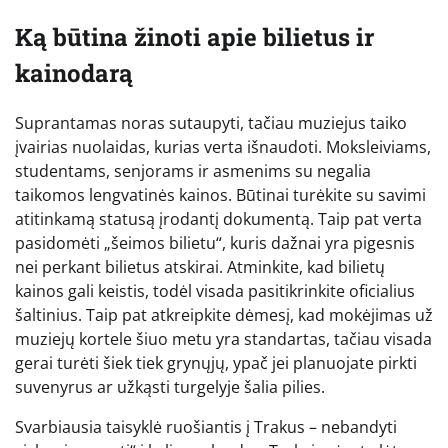
Ką būtina žinoti apie bilietus ir
kainodarą
Suprantamas noras sutaupyti, tačiau muziejus taiko
įvairias nuolaidas, kurias verta išnaudoti. Moksleiviams,
studentams, senjorams ir asmenims su negalia
taikomos lengvatinės kainos. Būtinai turėkite su savimi
atitinkamą statusą įrodantį dokumentą. Taip pat verta
pasidomėti „šeimos bilietu“, kuris dažnai yra pigesnis
nei perkant bilietus atskirai. Atminkite, kad bilietų
kainos gali keistis, todėl visada pasitikrinkite oficialius
šaltinius. Taip pat atkreipkite dėmesį, kad mokėjimas už
muziejų kortele šiuo metu yra standartas, tačiau visada
gerai turėti šiek tiek grynųjų, ypač jei planuojate pirkti
suvenyrus ar užkąsti turgelyje šalia pilies.
Svarbiausia taisyklė ruošiantis į Trakus – nebandyti