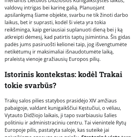
menantis Lietuvos Didžiosios Kunigaikštystės laikus,
valdovų intrigas bei karinę galią. Planuojant
apsilankymą šiame objekte, svarbu ne tik žinoti darbo
laikus, bet ir suprasti, kodėl ši vieta yra tokia
reikšminga, kaip geriausiai suplanuoti dieną bei į ką
atkreipti dėmesį, kad patirtis taptų įsimintina. Šis gidas
padės jums pasiruošti kelionei taip, jog išvengtumėte
netikėtumų ir maksimaliai išnaudotumėte laiką,
praleistą vienoje gražiausių Europos pilių.
Istorinis kontekstas: kodėl Trakai
tokie svarbūs?
Trakų salos pilies statybos prasidėjo XIV amžiaus
pabaigoje, valdant kunigaikščiui Kęstučiui, o vėliau,
Vytauto Didžiojo laikais, ji tapo svarbiausiu šalies
politiniu ir administraciniu centru. Tai vienintelė Rytų
Europoje pilis, pastatyta saloje, kas suteikė jai