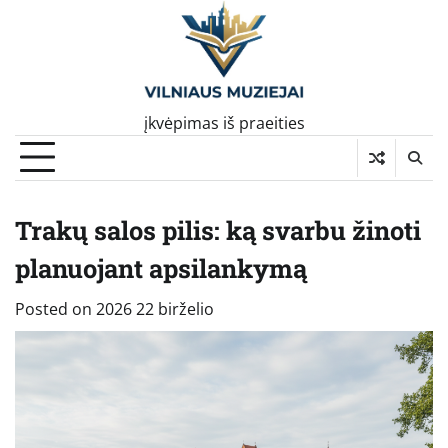
Skip
to
content
įkvėpimas iš praeities
Trakų salos pilis: ką svarbu žinoti
planuojant apsilankymą
Posted on
2026 22 birželio