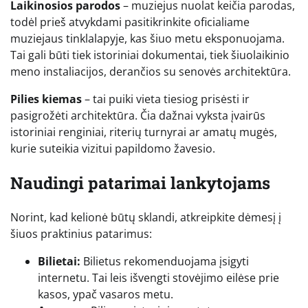
Laikinosios parodos
– muziejus nuolat keičia parodas,
todėl prieš atvykdami pasitikrinkite oficialiame
muziejaus tinklalapyje, kas šiuo metu eksponuojama.
Tai gali būti tiek istoriniai dokumentai, tiek šiuolaikinio
meno instaliacijos, derančios su senovės architektūra.
Pilies kiemas
– tai puiki vieta tiesiog prisėsti ir
pasigrožėti architektūra. Čia dažnai vyksta įvairūs
istoriniai renginiai, riterių turnyrai ar amatų mugės,
kurie suteikia vizitui papildomo žavesio.
Naudingi patarimai lankytojams
Norint, kad kelionė būtų sklandi, atkreipkite dėmesį į
šiuos praktinius patarimus:
Bilietai:
Bilietus rekomenduojama įsigyti
internetu. Tai leis išvengti stovėjimo eilėse prie
kasos, ypač vasaros metu.