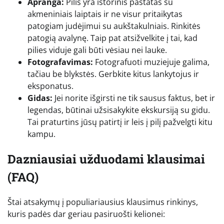
Apranga:
Pilis yra istorinis pastatas su
akmeniniais laiptais ir ne visur pritaikytas
patogiam judėjimui su aukštakulniais. Rinkitės
patogią avalynę. Taip pat atsižvelkite į tai, kad
pilies viduje gali būti vėsiau nei lauke.
Fotografavimas:
Fotografuoti muziejuje galima,
tačiau be blykstės. Gerbkite kitus lankytojus ir
eksponatus.
Gidas:
Jei norite išgirsti ne tik sausus faktus, bet ir
legendas, būtinai užsisakykite ekskursiją su gidu.
Tai praturtins jūsų patirtį ir leis į pilį pažvelgti kitu
kampu.
Dazniausiai užduodami klausimai
(FAQ)
Štai atsakymų į populiariausius klausimus rinkinys,
kuris padės dar geriau pasiruošti kelionei: