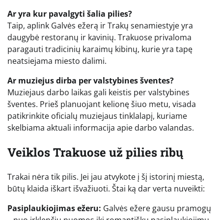
Ar yra kur pavalgyti šalia pilies?
Taip, aplink Galvės ežerą ir Trakų senamiestyje yra
daugybė restoranų ir kavinių. Trakuose privaloma
paragauti tradicinių karaimų kibinų, kurie yra tapę
neatsiejama miesto dalimi.
Ar muziejus dirba per valstybines šventes?
Muziejaus darbo laikas gali keistis per valstybines
šventes. Prieš planuojant kelionę šiuo metu, visada
patikrinkite oficialų muziejaus tinklalapį, kuriame
skelbiama aktuali informacija apie darbo valandas.
Veiklos Trakuose už pilies ribų
Trakai nėra tik pilis. Jei jau atvykote į šį istorinį miestą,
būtų klaida iškart išvažiuoti. Štai ką dar verta nuveikti:
Pasiplaukiojimas ežeru:
Galvės ežere gausu pramogų
– nuo irklenčių nuomos iki romantiškų pasiplaukiojimų