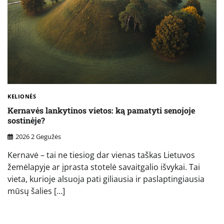
KELIONĖS
Kernavės lankytinos vietos: ką pamatyti senojoje
sostinėje?
2026 2 Gegužės
Kernavė – tai ne tiesiog dar vienas taškas Lietuvos
žemėlapyje ar įprasta stotelė savaitgalio išvykai. Tai
vieta, kurioje alsuoja pati giliausia ir paslaptingiausia
mūsų šalies […]