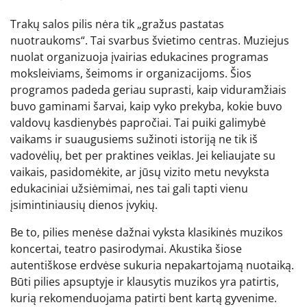
Trakų salos pilis nėra tik „gražus pastatas
nuotraukoms“. Tai svarbus švietimo centras. Muziejus
nuolat organizuoja įvairias edukacines programas
moksleiviams, šeimoms ir organizacijoms. Šios
programos padeda geriau suprasti, kaip viduramžiais
buvo gaminami šarvai, kaip vyko prekyba, kokie buvo
valdovų kasdienybės papročiai. Tai puiki galimybė
vaikams ir suaugusiems sužinoti istoriją ne tik iš
vadovėlių, bet per praktines veiklas. Jei keliaujate su
vaikais, pasidomėkite, ar jūsų vizito metu nevyksta
edukaciniai užsiėmimai, nes tai gali tapti vienu
įsimintiniausių dienos įvykių.
Be to, pilies menėse dažnai vyksta klasikinės muzikos
koncertai, teatro pasirodymai. Akustika šiose
autentiškose erdvėse sukuria nepakartojamą nuotaiką.
Būti pilies apsuptyje ir klausytis muzikos yra patirtis,
kurią rekomenduojama patirti bent kartą gyvenime.