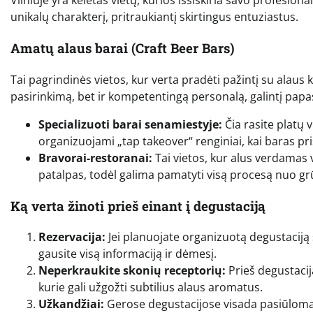
Vilniuje yra keletas vietų, kurios išsiskiria savo profesion
unikalų charakterį, pritraukiantį skirtingus entuziastus.
Amatų alaus barai (Craft Beer Bars)
Tai pagrindinės vietos, kur verta pradėti pažintį su alaus k
pasirinkimą, bet ir kompetentingą personalą, galintį papasa
Specializuoti barai senamiestyje:
Čia rasite platų 
organizuojami „tap takeover“ renginiai, kai baras p
Bravorai-restoranai:
Tai vietos, kur alus verdamas 
patalpas, todėl galima pamatyti visą procesą nuo gr
Ką verta žinoti prieš einant į degustaciją
Rezervacija:
Jei planuojate organizuotą degustaciją s
gausite visą informaciją ir dėmesį.
Neperkraukite skonių receptorių:
Prieš degustacij
kurie gali užgožti subtilius alaus aromatus.
Užkandžiai:
Gerose degustacijose visada pasiūloma 