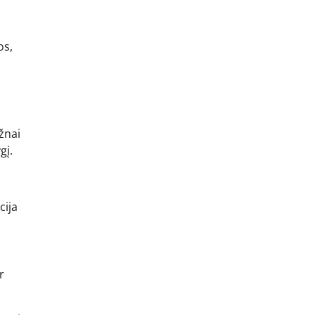
os,
žnai
gį.
cija
r