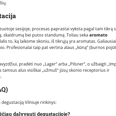
šių.
tacija
zuotoje sesijoje, procesas paprastai vyksta pagal tam tikrą 
ą, skaidrumą bei putos standumą. Toliau seka
aromato
dalis to, ką laikome skoniu, iš tikrųjų yra aromatas. Galiausia
nio. Profesionalai taip pat vertina alaus „kūną“ (burnos pojūtį
vyzdžiui, pradėti nuo „Lager“ arba „Pilsner“, o užbaigti „Imp
rus tamsus alus visiškai „užmuš“ jūsų skonio receptorius ir
.
AQ)
degustaciją Vilniuje rinkinys:
ėčiau dalyvauti degustacijoje?