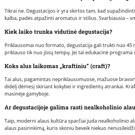
Tikrai ne. Degustacijos ir yra skirtos tam, kad supažindi
kalba, padės atpažinti aromatus ir stilius. Svarbiausia – 
Kiek laiko trunka vidutinė degustacija?
Priklausomai nuo formato, degustacija gali trukti nuo 45 min
priklauso tik nuo jūsų tempų. Jei tai edukacinė programa 
Koks alus laikomas „kraftiniu“ (craft)?
Tai alus, pagamintas nepriklausomuose, mažuose bravoru
didelį dėmesį skiriant kokybei ir ingredientų atrankai. Kraf
masinėje gamyboje.
Ar degustacijoje galima rasti nealkoholinio ala
Taip, moderni alaus kultūra sparčiai juda nealkoholinio al
alaus pasirinkimą, kuris skoniu beveik niekuo nenusileidž