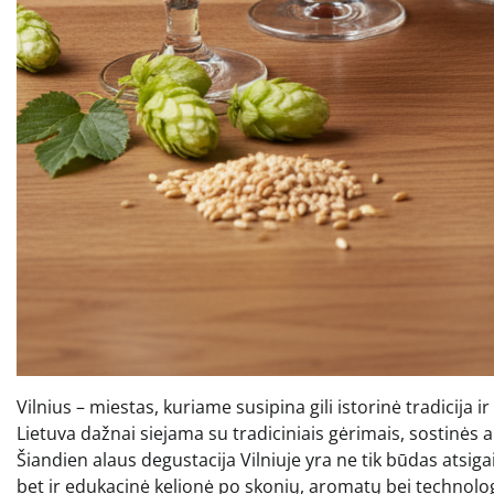
Vilnius – miestas, kuriame susipina gili istorinė tradicija
Lietuva dažnai siejama su tradiciniais gėrimais, sostinės 
Šiandien alaus degustacija Vilniuje yra ne tik būdas atsigai
bet ir edukacinė kelionė po skonių, aromatų bei technologi