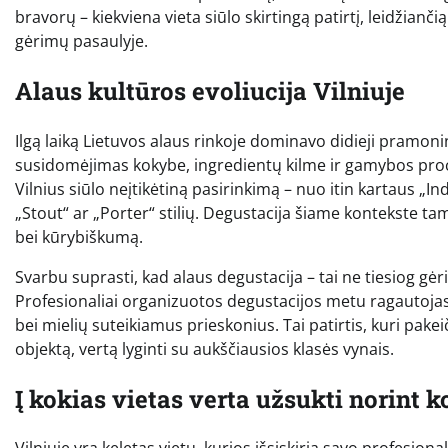
bravorų – kiekviena vieta siūlo skirtingą patirtį, leidžianč
gėrimų pasaulyje.
Alaus kultūros evoliucija Vilniuje
Ilgą laiką Lietuvos alaus rinkoje dominavo didieji pramonin
susidomėjimas kokybe, ingredientų kilme ir gamybos proc
Vilnius siūlo neįtikėtiną pasirinkimą – nuo itin kartaus „In
„Stout“ ar „Porter“ stilių. Degustacija šiame kontekste tam
bei kūrybiškumą.
Svarbu suprasti, kad alaus degustacija – tai ne tiesiog gėr
Profesionaliai organizuotos degustacijos metu ragautojas
bei mielių suteikiamus prieskonius. Tai patirtis, kuri pake
objektą, vertą lyginti su aukščiausios klasės vynais.
Į kokias vietas verta užsukti norint 