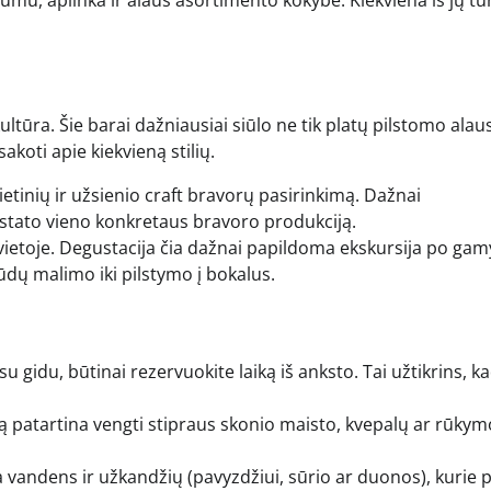
alumu, aplinka ir alaus asortimento kokybe. Kiekviena iš jų tu
ultūra. Šie barai dažniausiai siūlo ne tik platų pilstomo alau
koti apie kiekvieną stilių.
vietinių ir užsienio craft bravorų pasirinkimą. Dažnai
ristato vieno konkretaus bravoro produkciją.
vietoje. Degustacija čia dažnai papildoma ekskursija po ga
ūdų malimo iki pilstymo į bokalus.
u gidu, būtinai rezervuokite laiką iš anksto. Tai užtikrins, k
ą patartina vengti stipraus skonio maisto, kvepalų ar rūkym
vandens ir užkandžių (pavyzdžiui, sūrio ar duonos), kurie