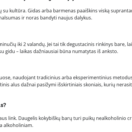
ntų su kultūra. Gidas arba barmenas paaiškins viską suprant
smalsumas ir noras bandyti naujus dalykus.
učių iki 2 valandų. Jei tai tik degustacinis rinkinys bare, la
su gidu – laikas dažniausiai būna numatytas iš anksto.
ose, naudojant tradicinius arba eksperimentinius metodus
tinis alus dažnai pasižymi išskirtiniais skoniais, kurių nerasi
us?
aus link. Daugelis kokybiškų barų turi puikų nealkoholinio cr
ia alkoholiniam.