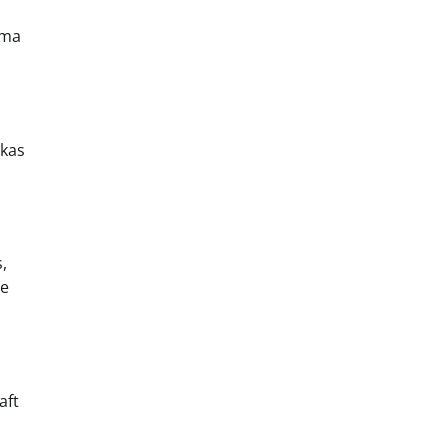
ama
ikas
,
te
aft