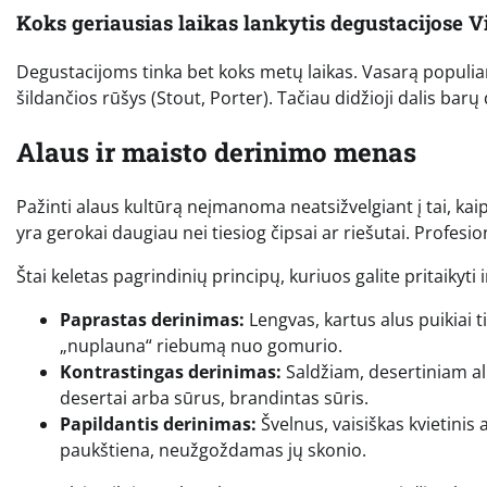
Koks geriausias laikas lankytis degustacijose Vi
Degustacijoms tinka bet koks metų laikas. Vasarą populiar
šildančios rūšys (Stout, Porter). Tačiau didžioji dalis barų
Alaus ir maisto derinimo menas
Pažinti alaus kultūrą neįmanoma neatsižvelgiant į tai, kaip
yra gerokai daugiau nei tiesiog čipsai ar riešutai. Profesiona
Štai keletas pagrindinių principų, kuriuos galite pritaikyti
Paprastas derinimas:
Lengvas, kartus alus puikiai t
„nuplauna“ riebumą nuo gomurio.
Kontrastingas derinimas:
Saldžiam, desertiniam alu
desertai arba sūrus, brandintas sūris.
Papildantis derinimas:
Švelnus, vaisiškas kvietinis 
paukštiena, neužgoždamas jų skonio.