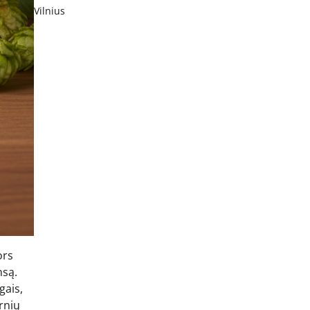
Vilnius
ors
nsą.
gais,
rnių