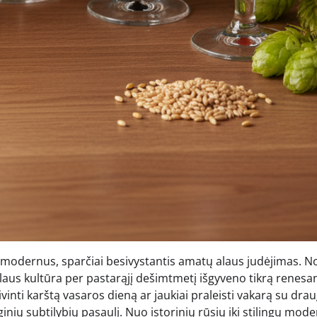
 ir modernus, sparčiai besivystantis amatų alaus judėjimas. N
alaus kultūra per pastarąjį dešimtmetį išgyveno tikrą renesa
vinti karštą vasaros dieną ar jaukiai praleisti vakarą su drau
nių subtilybių pasaulį. Nuo istorinių rūsių iki stilingų mode