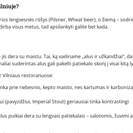
lniuje?
ios lengvesnės rūšys (Pilsner, Wheat beer), o žiemą – sodri
 dirba visus metus, tad apsilankyti galite bet kada.
 jis dera su maistu. Tai, ką vadiname „alus ir užkandžiai“, da
liai suderintas alus gali pakelti patiekalo skonį į visai kitą ly
 ir Vilniaus restoranuose:
inka prie riebesnio, kepto maisto, nes kartumas ir karboniza
i (pavyzdžiui, Imperial Stout) geriausiai tinka kontrastingi
alus puikiai dera su lengvais patiekalais – salotomis, žuvimi a