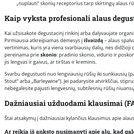
„nuplauti“ skonių receptorius tarp skirtingų alaus rū
Kaip vyksta profesionali alaus degus
Kai užsisakote degustacinį rinkinį arba dalyvaujate organi
Pirmiausia atkreipiamas dėmesys į
išvaizdą
– alaus spalv
vertinimas, kuris yra viena svarbiausių dalių, nes didžioji 
pereinama prie
skonio
: pradinio skonio, vidurio ir posko
jis lengvas ir gaivus, ar tirštas ir kreminis.
Svarbu degustuoti nuo lengviausių rūšių iki sunkiausių (pa
Stout“ arba „Barleywine“). Jei padarysite atvirkščiai, stip
nebegalėsite pajusti lengvesnių, subtilesnių rūšių niuansų
Dažniausiai užduodami klausimai (F
Štai atsakymų į dažniausiai kylančius klausimus apie alaus 
Ar reikia iš anksto nusimanyti apie alų, kad gal