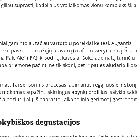
ią giliau suprasti, kodėl alus yra laikomas vienu kompleksiški
iai gamintojai, tačiau vartotojų poreikiai keitėsi. Augantis
esu paskatino mažųjų bravorų (craft brewery) plėtrą. Šiuo
dia Pale Ale“ (IPA) iki sodrių, kavos ar šokolado natų turinčių
pa priemone pažinti ne tik skonį, bet ir paties aludario filos
imas. Tai sensorinis procesas, apimantis regą, uoslę ir skonį
 mokomas atpažinti skirtingus apynių profilius, salyklo sa
ičia požiūrį į alų iš paprasto „alkoholinio gėrimo“ į gastrono
kokybiškos degustacijos