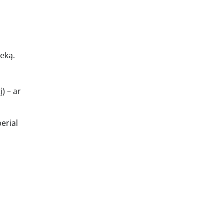
seką.
i
) – ar
erial