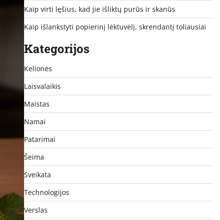
Kaip virti lęšius, kad jie išliktų purūs ir skanūs
Kaip išlankstyti popierinį lėktuvėlį, skrendantį toliausiai
Kategorijos
Kelionės
Laisvalaikis
Maistas
Namai
Patarimai
Šeima
Sveikata
Technologijos
Verslas