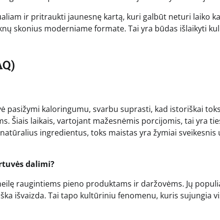
ualiam ir pritraukti jaunesnę kartą, kuri galbūt neturi laiko k
aknų skonius moderniame formate. Tai yra būdas išlaikyti kul
AQ)
uvė pasižymi kaloringumu, svarbu suprasti, kad istoriškai tok
 Šiais laikais, vartojant mažesnėmis porcijomis, tai yra tie
natūralius ingredientus, toks maistas yra žymiai sveikesnis 
irtuvės dalimi?
ką meilę raugintiems pieno produktams ir daržovėms. Jų popu
ška išvaizda. Tai tapo kultūriniu fenomenu, kuris sujungia v