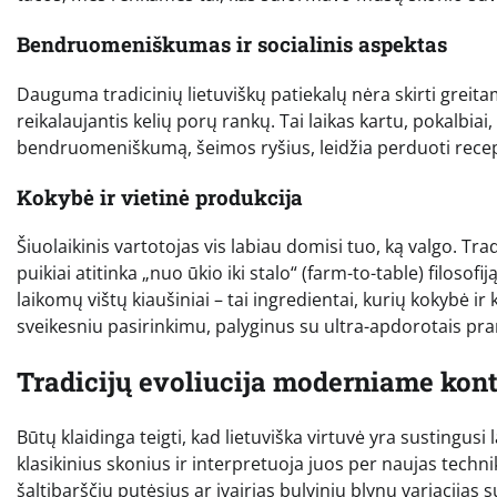
Bendruomeniškumas ir socialinis aspektas
Dauguma tradicinių lietuviškų patiekalų nėra skirti grei
reikalaujantis kelių porų rankų. Tai laikas kartu, pokalbiai
bendruomeniškumą, šeimos ryšius, leidžia perduoti receptus
Kokybė ir vietinė produkcija
Šiuolaikinis vartotojas vis labiau domisi tuo, ką valgo. Tra
puikiai atitinka „nuo ūkio iki stalo“ (farm-to-table) filosofi
laikomų vištų kiaušiniai – tai ingredientai, kurių kokybė ir 
sveikesniu pasirinkimu, palyginus su ultra-apdorotais pr
Tradicijų evoliucija moderniame kon
Būtų klaidinga teigti, kad lietuviška virtuvė yra sustingusi l
klasikinius skonius ir interpretuoja juos per naujas techn
šaltibarščių putėsius ar įvairias bulvinių blynų variacijas s