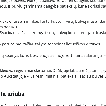
nėjus bulvės. Nors ji atkeliavo vėliau nei daugelis kitų darž
ndu. Iš bulvių gaminama daugybė patiekalų, kurie skiriasi sa
 kiekvienai šeimininkei. Tai tarkuotų ir virtų bulvių masė, įda
nės padažu.
varbiausia čia – teisinga trintų bulvių konsistencija ir traški
 paruošimo, tačiau tai yra senovinės lietuviškos virtuvės
ų kepinys, kuris kiekvienoje šeimoje vertinamas skirtingai –
iskleidžia regioniniai skirtumai. Dzūkijoje labiau mėgstami gry
o Aukštaitijoje – įvairesni miltiniai patiekalai. Tačiau bulvės 
lta sriuba
abejonės gina nuo bet kokių bandymų „patobulinti“ receptą. Ta