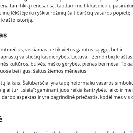
yvena tam tikrą renesansą, tapdami ne tik kasdieniu pasirink
inų lėkštėje iki ryškiai rožinių šaltibarščių vasaros popietę –
rašto istoriją.
mas
šimtmečius, veikiamas ne tik vietos gamtos sąlygų, bet ir
 paprastų valstiečių kasdienybės. Lietuva – žemdirbių kraštas
nės kultūros, bulvės, miško gėrybės, pienas bei mėsa. Tokia
kuose bei ilgus, šaltus žiemos mėnesius.
tų laikais. Šaltibarščiai yra tapę neformaliu vasaros simboli
iai turi „sielą“: gaminant juos reikia kantrybės, laiko ir mei
darbo aspektas ir yra pagrindinė priežastis, kodėl mes vis 
ė