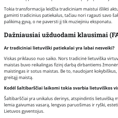
Tokia transformacija leidžia tradiciniam maistui išlikti akt
gaminti tradicinius patiekalus, tačiau nori ragauti savo š
palikimą gyvą, o ne paversti jį tik muziejiniu eksponatu.
Dažniausiai užduodami klausimai (F
Ar tradiciniai lietuviški patiekalai yra labai nesveiki?
Viskas priklauso nuo saiko. Nors tradicinė lietuviška virt
maistas buvo reikalingas fizinį darbą dirbantiems žmonėms.
maistingas ir sotus maistas. Be to, naudojant kokybiškus, 
greitąjį maistą.
Kodėl šaltibarščiai laikomi tokia svarbia lietuviškos v
Šaltibarščiai yra unikalus derinys, atspindintis lietuviš
lemia gaivumas vasarą, lengvas paruošimas ir ryški, esteti
Lietuvos gyventojus.