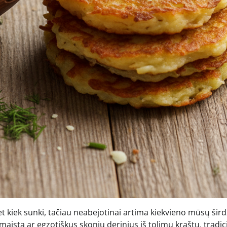
t kiek sunki, tačiau neabejotinai artima kiekvieno mūsų širdž
maistą ar egzotiškus skonių derinius iš tolimų kraštų, tradici