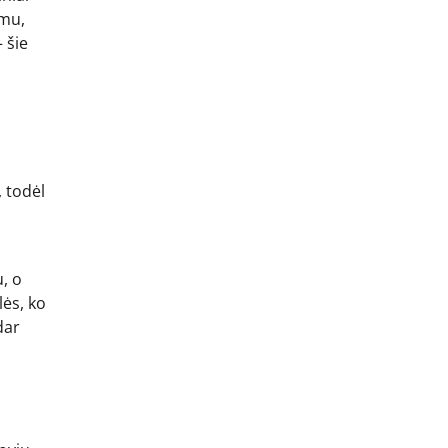
imu,
 šie
, todėl
u, o
lės, ko
dar