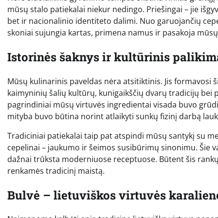
mūsų stalo patiekalai niekur nedingo. Priešingai – jie išg
bet ir nacionalinio identiteto dalimi. Nuo garuojančių cepel
skoniai sujungia kartas, primena namus ir pasakoja mūsų k
Istorinės šaknys ir kultūrinis paliki
Mūsų kulinarinis paveldas nėra atsitiktinis. Jis formavosi 
kaimyninių šalių kultūrų, kunigaikščių dvarų tradicijų bei
pagrindiniai mūsų virtuvės ingredientai visada buvo grūdi
mityba buvo būtina norint atlaikyti sunkų fizinį darbą lau
Tradiciniai patiekalai taip pat atspindi mūsų santykį su me
cepelinai – jaukumo ir šeimos susibūrimų sinonimu. Šie valg
dažnai trūksta moderniuose receptuose. Būtent šis rankų 
renkamės tradicinį maistą.
Bulvė – lietuviškos virtuvės karalien