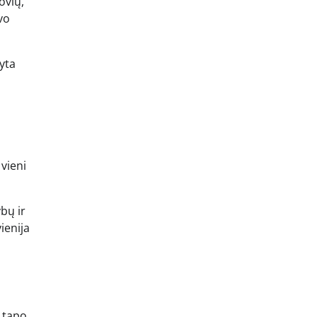
ovių,
vo
ryta
 vieni
bų ir
vienija
i tapo