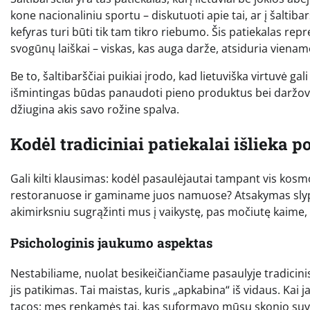
kone nacionaliniu sportu – diskutuoti apie tai, ar į šaltibar
kefyras turi būti tik tam tikro riebumo. Šis patiekalas rep
svogūnų laiškai – viskas, kas auga darže, atsiduria viena
Be to, šaltibarščiai puikiai įrodo, kad lietuviška virtuvė gali 
išmintingas būdas panaudoti pieno produktus bei daržoves
džiugina akis savo rožine spalva.
Kodėl tradiciniai patiekalai išlieka p
Gali kilti klausimas: kodėl pasaulėjautai tampant vis kosm
restoranuose ir gaminame juos namuose? Atsakymas slypi 
akimirksniu sugrąžinti mus į vaikystę, pas močiutę kaime,
Psichologinis jaukumo aspektas
Nestabiliame, nuolat besikeičiančiame pasaulyje tradicin
jis patikimas. Tai maistas, kuris „apkabina“ iš vidaus. Ka
tacos; mes renkamės tai, kas suformavo mūsų skonio su