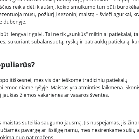
ščius reikia dėti kiaušinį, kokio smulkumo turi būti burokėliai
rezentuoja mūsų požiūrį į sezoninį maistą – švieži agurkai, kr
me dubenyje.
būti lengva ir gaivi. Tai ne tik „sunkūs“ miltiniai patiekalai, ta
, sukuriant subalansuotą, ryškų ir patrauklų patiekalą, kur
opuliarūs?
opolitiškesnei, mes vis dar ieškome tradicinių patiekalų
emociniame ryšyje. Maistas yra atminties laikmena. Skonis
 į jaukias žiemos vakarienes ar vasaros šventes.
is maistas suteikia saugumo jausmą. Jis nuspėjamas, jis žin
i jaučiamės pavargę ar išsiilgę namų, mes nesirenkame sušių 
vokimą nuo pat mažens.