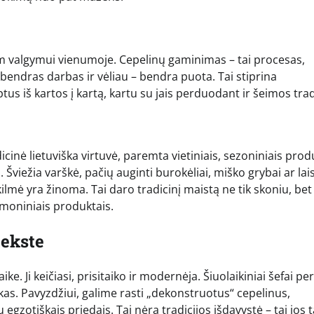
tam valgymui vienumoje. Cepelinų gaminimas – tai procesas,
, bendras darbas ir vėliau – bendra puota. Tai stiprina
 iš kartos į kartą, kartu su jais perduodant ir šeimos tradi
dicinė lietuviška virtuvė, paremta vietiniais, sezoniniais prod
ją. Šviežia varškė, pačių auginti burokėliai, miško grybai ar lai
kilmė yra žinoma. Tai daro tradicinį maistą ne tik skoniu, bet 
amoniniais produktais.
tekste
aike. Ji keičiasi, prisitaiko ir modernėja. Šiuolaikiniai šefai p
ikas. Pavyzdžiui, galime rasti „dekonstruotus“ cepelinus,
u egzotiškais priedais. Tai nėra tradicijos išdavystė – tai jos 