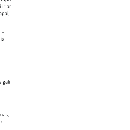
 ir ar
apai,
i –
is
 gali
omas,
ar