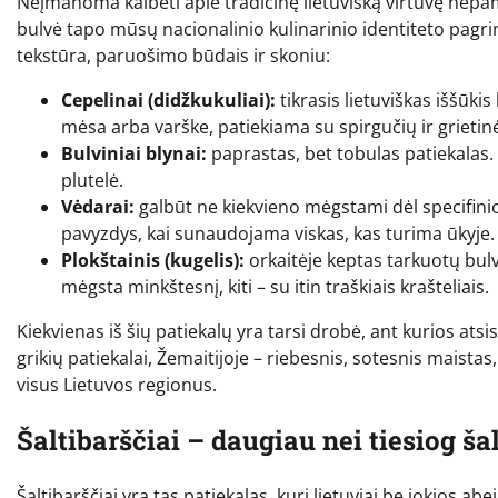
Neįmanoma kalbėti apie tradicinę lietuvišką virtuvę nepami
bulvė tapo mūsų nacionalinio kulinarinio identiteto pagri
tekstūra, paruošimo būdais ir skoniu:
Cepelinai (didžkukuliai):
tikrasis lietuviškas iššūkis
mėsa arba varške, patiekiama su spirgučių ir grieti
Bulviniai blynai:
paprastas, bet tobulas patiekalas. S
plutelė.
Vėdarai:
galbūt ne kiekvieno mėgstami dėl specifinio
pavyzdys, kai sunaudojama viskas, kas turima ūkyje.
Plokštainis (kugelis):
orkaitėje keptas tarkuotų bulvi
mėgsta minkštesnį, kiti – su itin traškiais krašteliais.
Kiekvienas iš šių patiekalų yra tarsi drobė, ant kurios ats
grikių patiekalai, Žemaitijoje – riebesnis, sotesnis maistas, 
visus Lietuvos regionus.
Šaltibarščiai – daugiau nei tiesiog ša
Šaltibarščiai yra tas patiekalas, kurį lietuviai be jokios 