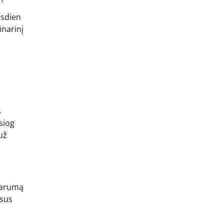
asdien
inarinį
s
siog
už
liarumą
isus