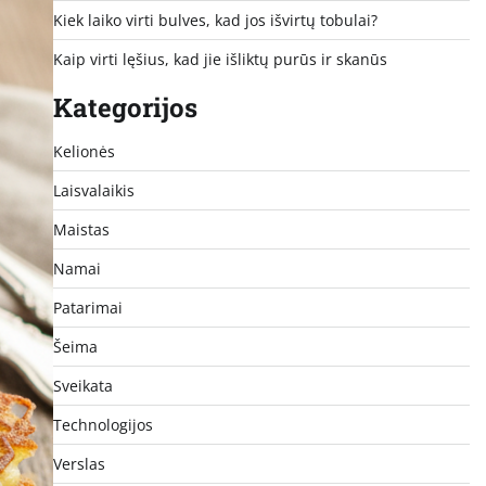
Kiek laiko virti bulves, kad jos išvirtų tobulai?
Kaip virti lęšius, kad jie išliktų purūs ir skanūs
Kategorijos
Kelionės
Laisvalaikis
Maistas
Namai
Patarimai
Šeima
Sveikata
Technologijos
Verslas