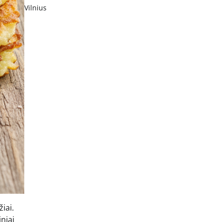
Vilnius
iai.
niai