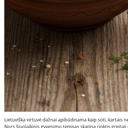
Lietuviška virtuvė dažnai apibūdinama kaip soti, kartais ne
Nors šiuolaikinis gyvenimo tempas skatina rinktis greitąjį 