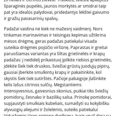
šparaginės pupelės, jaunos morkytės ar smidrai taip
pat yra idealūs palydovai, pridedantys lėkštei gaivumo
ir gražių pavasarinių spalvų.
Padažai vaidina nė kiek ne mažesnį vaidmenį. Nors
tinkamas marinavimas ir teisingas kepimas užtikrina
mėsos drėgmę, geras padažas patiekalui visada
suteikia drėgmės pojūčio viršūnę. Paprastas ir greitai
paruošiamas variantas yra šiltas grietinėlės ir krapų
padažas: į nedidelį prikaistuvį įpilkite riebios grietinėlės,
įdėkite šiek tiek druskos, šviežiai grūstų juodųjų pipirų,
gausiai įberkite smulkintų krapų ir pakaitinkite, kol
skystis šiek tiek sutirštės. Pačioje pabaigoje įlašinkite
kelis lašus citrinos sulčių. Mėgstantiems
intensyvesnius, gaivesnius skonius, puikiai tiks šviežių
pomidorų, česnako ir bazilikų salsa. Prinokę pomidorai,
supjaustyti smulkiais kubeliais, sumaišyti su kokybišku
alyvuogių aliejumi ir žolelėmis, suteiks patiekalui
Viduržemio jūros regiono dvelksmą, kuris ypač dera su