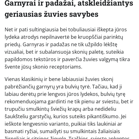
Garnyrai ir padažai, atskleidžiantys
geriausias žuvies savybes
Net ir pati sultingiausia bei tobuliausiai iškepta jūros
lydeka atrodys nepilnavertė be kruopščiai parinktų
priedų. Garnyras ir padažas ne tik užpildo lėkštę
vizualiai, bet ir subalansuoja skonių paletę, suteikia
papildomos tekstūros ir paverčia žuvies valgymą tikra
švente jūsų skonio receptoriams.
Vienas klasikinių ir bene labiausiai žuvies skonį
pabrėžiančių garnyrų yra bulvių tyrė. Tačiau, kad ji
labiau derėtų prie lengvos jūros lydekos, bulvių tyrę
rekomenduojama gardinti ne tik pienu ar sviestu, bet ir
trupučiu smulkintų šviežių krapų arba nedideliu
šaukšteliu garstyčių, kurios suteiks pikantiškumo. Jei
ieškote lengvesnio varianto, puikiai tiks laukiniai ar
basmati ryžiai, sumaišyti su smulkintais žaliaisiais
žirneliais ir citrinos žievele. Traškios, svieste apkeptos