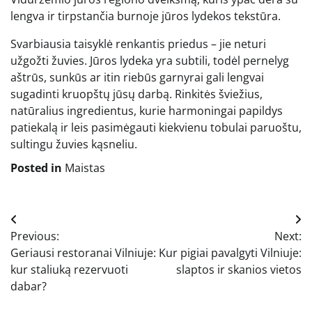
lengva ir tirpstančia burnoje jūros lydekos tekstūra.
Svarbiausia taisyklė renkantis priedus – jie neturi
užgožti žuvies. Jūros lydeka yra subtili, todėl pernelyg
aštrūs, sunkūs ar itin riebūs garnyrai gali lengvai
sugadinti kruopštų jūsų darbą. Rinkitės šviežius,
natūralius ingredientus, kurie harmoningai papildys
patiekalą ir leis pasimėgauti kiekvienu tobulai paruoštu,
sultingu žuvies kąsneliu.
Posted in
Maistas
Navigacija
Previous:
Next:
tarp
Geriausi restoranai Vilniuje:
Kur pigiai pavalgyti Vilniuje:
įrašų
kur staliuką rezervuoti
slaptos ir skanios vietos
dabar?