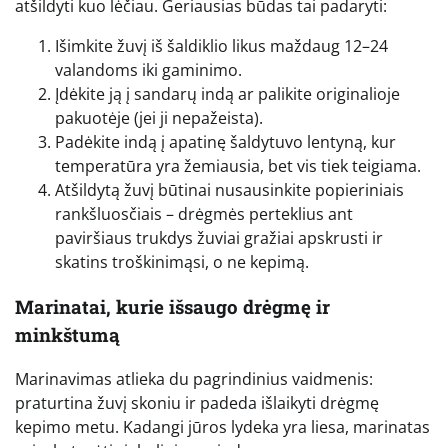
atšildyti kuo lėčiau. Geriausias būdas tai padaryti:
Išimkite žuvį iš šaldiklio likus maždaug 12–24
valandoms iki gaminimo.
Įdėkite ją į sandarų indą ar palikite originalioje
pakuotėje (jei ji nepažeista).
Padėkite indą į apatinę šaldytuvo lentyną, kur
temperatūra yra žemiausia, bet vis tiek teigiama.
Atšildytą žuvį būtinai nusausinkite popieriniais
rankšluosčiais – drėgmės perteklius ant
paviršiaus trukdys žuviai gražiai apskrusti ir
skatins troškinimąsi, o ne kepimą.
Marinatai, kurie išsaugo drėgmę ir
minkštumą
Marinavimas atlieka du pagrindinius vaidmenis:
praturtina žuvį skoniu ir padeda išlaikyti drėgmę
kepimo metu. Kadangi jūros lydeka yra liesa, marinatas