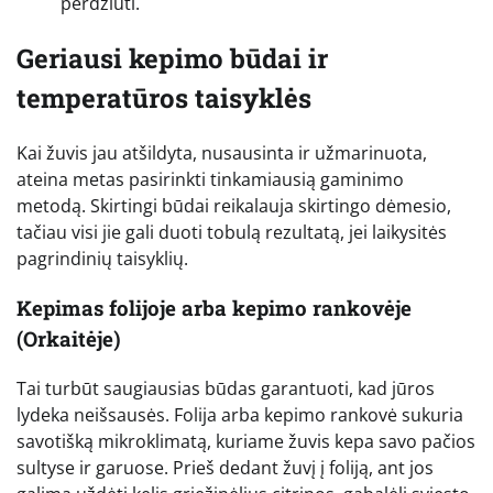
perdžiūti.
Geriausi kepimo būdai ir
temperatūros taisyklės
Kai žuvis jau atšildyta, nusausinta ir užmarinuota,
ateina metas pasirinkti tinkamiausią gaminimo
metodą. Skirtingi būdai reikalauja skirtingo dėmesio,
tačiau visi jie gali duoti tobulą rezultatą, jei laikysitės
pagrindinių taisyklių.
Kepimas folijoje arba kepimo rankovėje
(Orkaitėje)
Tai turbūt saugiausias būdas garantuoti, kad jūros
lydeka neišsausės. Folija arba kepimo rankovė sukuria
savotišką mikroklimatą, kuriame žuvis kepa savo pačios
sultyse ir garuose. Prieš dedant žuvį į foliją, ant jos