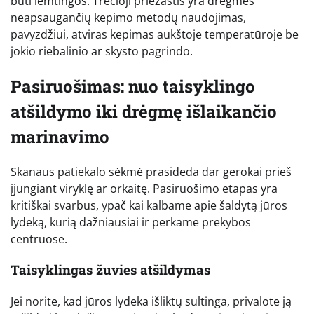
būti lemtingos. Trečioji priežastis yra drėgmės
neapsaugančių kepimo metodų naudojimas,
pavyzdžiui, atviras kepimas aukštoje temperatūroje be
jokio riebalinio ar skysto pagrindo.
Pasiruošimas: nuo taisyklingo
atšildymo iki drėgmę išlaikančio
marinavimo
Skanaus patiekalo sėkmė prasideda dar gerokai prieš
įjungiant viryklę ar orkaitę. Pasiruošimo etapas yra
kritiškai svarbus, ypač kai kalbame apie šaldytą jūros
lydeką, kurią dažniausiai ir perkame prekybos
centruose.
Taisyklingas žuvies atšildymas
Jei norite, kad jūros lydeka išliktų sultinga, privalote ją