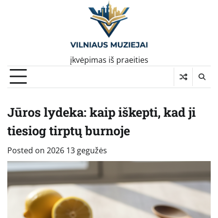
Skip
to
content
įkvėpimas iš praeities
Jūros lydeka: kaip iškepti, kad ji
tiesiog tirptų burnoje
Posted on
2026 13 gegužės