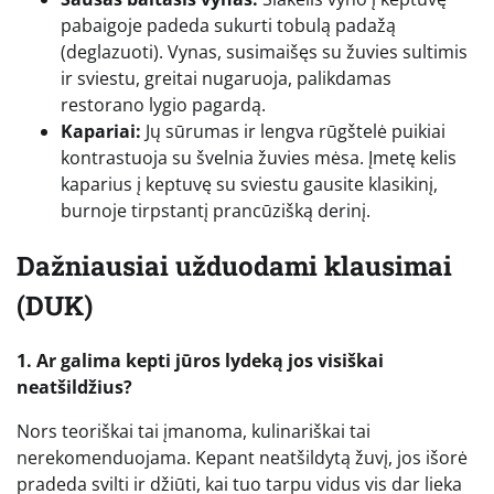
pabaigoje padeda sukurti tobulą padažą
(deglazuoti). Vynas, susimaišęs su žuvies sultimis
ir sviestu, greitai nugaruoja, palikdamas
restorano lygio pagardą.
Kapariai:
Jų sūrumas ir lengva rūgštelė puikiai
kontrastuoja su švelnia žuvies mėsa. Įmetę kelis
kaparius į keptuvę su sviestu gausite klasikinį,
burnoje tirpstantį prancūzišką derinį.
Dažniausiai užduodami klausimai
(DUK)
1. Ar galima kepti jūros lydeką jos visiškai
neatšildžius?
Nors teoriškai tai įmanoma, kulinariškai tai
nerekomenduojama. Kepant neatšildytą žuvį, jos išorė
pradeda svilti ir džiūti, kai tuo tarpu vidus vis dar lieka