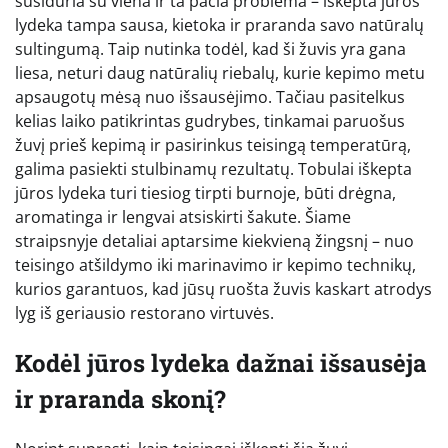
susiduria su viena ir ta pačia problema – iškepta jūros
lydeka tampa sausa, kietoka ir praranda savo natūralų
sultingumą. Taip nutinka todėl, kad ši žuvis yra gana
liesa, neturi daug natūralių riebalų, kurie kepimo metu
apsaugotų mėsą nuo išsausėjimo. Tačiau pasitelkus
kelias laiko patikrintas gudrybes, tinkamai paruošus
žuvį prieš kepimą ir pasirinkus teisingą temperatūrą,
galima pasiekti stulbinamų rezultatų. Tobulai iškepta
jūros lydeka turi tiesiog tirpti burnoje, būti drėgna,
aromatinga ir lengvai atsiskirti šakute. Šiame
straipsnyje detaliai aptarsime kiekvieną žingsnį – nuo
teisingo atšildymo iki marinavimo ir kepimo technikų,
kurios garantuos, kad jūsų ruošta žuvis kaskart atrodys
lyg iš geriausio restorano virtuvės.
Kodėl jūros lydeka dažnai išsausėja
ir praranda skonį?