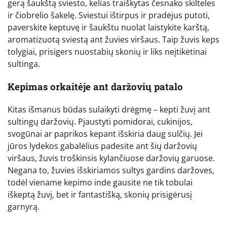
gerą šaukštą sviesto, kelias traiškytas česnako skilteles
ir čiobrelio šakelę. Sviestui ištirpus ir pradėjus putoti,
paverskite keptuvę ir šaukštu nuolat laistykite karštą,
aromatizuotą sviestą ant žuvies viršaus. Taip žuvis keps
tolygiai, prisigers nuostabių skonių ir liks neįtikėtinai
sultinga.
Kepimas orkaitėje ant daržovių patalo
Kitas išmanus būdas sulaikyti drėgmę – kepti žuvį ant
sultingų daržovių. Pjaustyti pomidorai, cukinijos,
svogūnai ar paprikos kepant išskiria daug sulčių. Jei
jūros lydekos gabalėlius padesite ant šių daržovių
viršaus, žuvis troškinsis kylančiuose daržovių garuose.
Negana to, žuvies išskiriamos sultys gardins daržoves,
todėl viename kepimo inde gausite ne tik tobulai
iškeptą žuvį, bet ir fantastišką, skonių prisigėrusį
garnyrą.