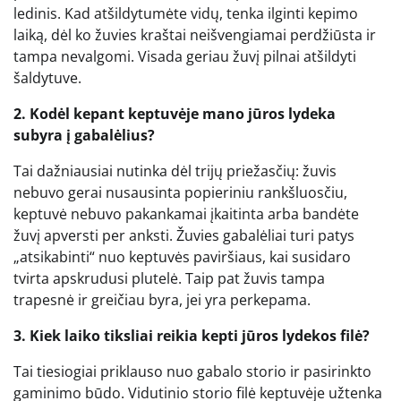
ledinis. Kad atšildytumėte vidų, tenka ilginti kepimo
laiką, dėl ko žuvies kraštai neišvengiamai perdžiūsta ir
tampa nevalgomi. Visada geriau žuvį pilnai atšildyti
šaldytuve.
2. Kodėl kepant keptuvėje mano jūros lydeka
subyra į gabalėlius?
Tai dažniausiai nutinka dėl trijų priežasčių: žuvis
nebuvo gerai nusausinta popieriniu rankšluosčiu,
keptuvė nebuvo pakankamai įkaitinta arba bandėte
žuvį apversti per anksti. Žuvies gabalėliai turi patys
„atsikabinti“ nuo keptuvės paviršiaus, kai susidaro
tvirta apskrudusi plutelė. Taip pat žuvis tampa
trapesnė ir greičiau byra, jei yra perkepama.
3. Kiek laiko tiksliai reikia kepti jūros lydekos filė?
Tai tiesiogiai priklauso nuo gabalo storio ir pasirinkto
gaminimo būdo. Vidutinio storio filė keptuvėje užtenka