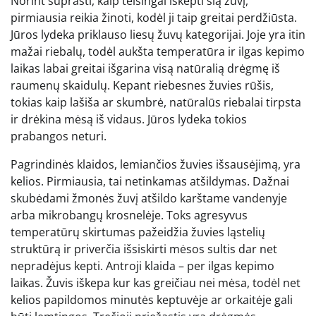
Norint suprasti, kaip teisingai iškepti šią žuvį,
pirmiausia reikia žinoti, kodėl ji taip greitai perdžiūsta.
Jūros lydeka priklauso liesų žuvų kategorijai. Joje yra itin
mažai riebalų, todėl aukšta temperatūra ir ilgas kepimo
laikas labai greitai išgarina visą natūralią drėgmę iš
raumenų skaidulų. Kepant riebesnes žuvies rūšis,
tokias kaip lašiša ar skumbrė, natūralūs riebalai tirpsta
ir drėkina mėsą iš vidaus. Jūros lydeka tokios
prabangos neturi.
Pagrindinės klaidos, lemiančios žuvies išsausėjimą, yra
kelios. Pirmiausia, tai netinkamas atšildymas. Dažnai
skubėdami žmonės žuvį atšildo karštame vandenyje
arba mikrobangų krosnelėje. Toks agresyvus
temperatūrų skirtumas pažeidžia žuvies ląstelių
struktūrą ir priverčia išsiskirti mėsos sultis dar net
nepradėjus kepti. Antroji klaida – per ilgas kepimo
laikas. Žuvis iškepa kur kas greičiau nei mėsa, todėl net
kelios papildomos minutės keptuvėje ar orkaitėje gali