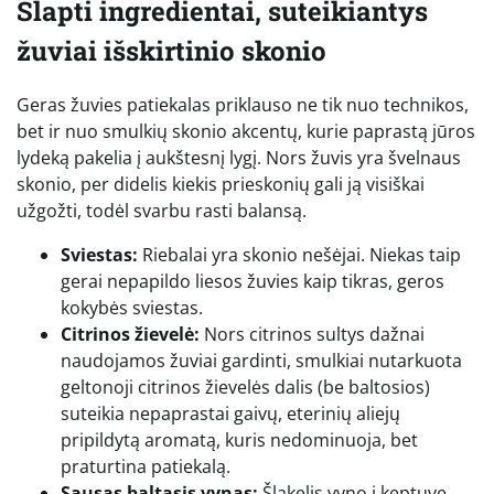
Slapti ingredientai, suteikiantys
žuviai išskirtinio skonio
Geras žuvies patiekalas priklauso ne tik nuo technikos,
bet ir nuo smulkių skonio akcentų, kurie paprastą jūros
lydeką pakelia į aukštesnį lygį. Nors žuvis yra švelnaus
skonio, per didelis kiekis prieskonių gali ją visiškai
užgožti, todėl svarbu rasti balansą.
Sviestas:
Riebalai yra skonio nešėjai. Niekas taip
gerai nepapildo liesos žuvies kaip tikras, geros
kokybės sviestas.
Citrinos žievelė:
Nors citrinos sultys dažnai
naudojamos žuviai gardinti, smulkiai nutarkuota
geltonoji citrinos žievelės dalis (be baltosios)
suteikia nepaprastai gaivų, eterinių aliejų
pripildytą aromatą, kuris nedominuoja, bet
praturtina patiekalą.
Sausas baltasis vynas:
Šlakelis vyno į keptuvę