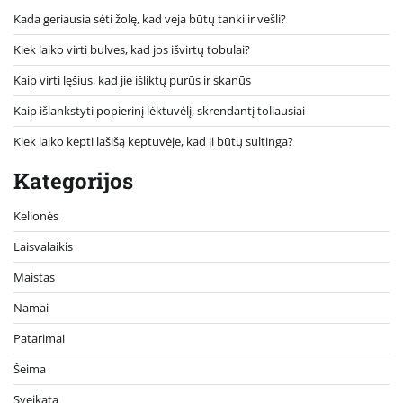
Kada geriausia sėti žolę, kad veja būtų tanki ir vešli?
Kiek laiko virti bulves, kad jos išvirtų tobulai?
Kaip virti lęšius, kad jie išliktų purūs ir skanūs
Kaip išlankstyti popierinį lėktuvėlį, skrendantį toliausiai
Kiek laiko kepti lašišą keptuvėje, kad ji būtų sultinga?
Kategorijos
Kelionės
Laisvalaikis
Maistas
Namai
Patarimai
Šeima
Sveikata