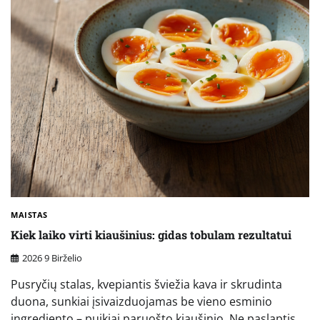
MAISTAS
Kiek laiko virti kiaušinius: gidas tobulam rezultatui
2026 9 Birželio
Pusryčių stalas, kvepiantis šviežia kava ir skrudinta
duona, sunkiai įsivaizduojamas be vieno esminio
ingrediento – puikiai paruošto kiaušinio. Ne paslaptis,