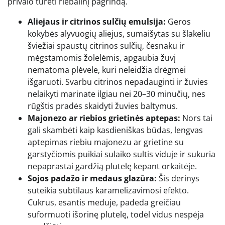
privalo turėti riebalinį pagrindą.
Aliejaus ir citrinos sulčių emulsija:
Geros
kokybės alyvuogių aliejus, sumaišytas su šlakeliu
šviežiai spaustų citrinos sulčių, česnaku ir
mėgstamomis žolelėmis, apgaubia žuvį
nematoma plėvele, kuri neleidžia drėgmei
išgaruoti. Svarbu citrinos nepadauginti ir žuvies
nelaikyti marinate ilgiau nei 20–30 minučių, nes
rūgštis pradės skaidyti žuvies baltymus.
Majonezo ar riebios grietinės aptepas:
Nors tai
gali skambėti kaip kasdieniškas būdas, lengvas
aptepimas riebiu majonezu ar grietine su
garstyčiomis puikiai sulaiko sultis viduje ir sukuria
nepaprastai gardžią plutelę kepant orkaitėje.
Sojos padažo ir medaus glazūra:
Šis derinys
suteikia subtilaus karamelizavimosi efekto.
Cukrus, esantis meduje, padeda greičiau
suformuoti išorinę plutelę, todėl vidus nespėja