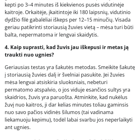
kepti po 3–4 minutes iš kiekvienos pusės vidutinėje
kaitroje. Orkaitėje, įkaitintoje iki 180 laipsnių, vidutinio
dydžio filė gabalėliai iškeps per 12–15 minučių. Visada
geriau patikrinti storiausią žuvies vietą – mėsa turi būti
balta, nepermatoma ir lengvai skaidytis.
4. Kaip suprasti, kad žuvis jau iškepusi ir metas ją
traukti nuo ugnies?
Geriausias testas yra šakutės metodas. Smeikite šakutę
į storiausią žuvies dalį ir švelniai pasukite. Jei žuvies
mėsa lengvai atsiskiria sluoksniais, nebeturi
permatomo atspalvio, o jos viduje esančios sultys yra
skaidrios, žuvis yra paruošta. Atminkite, kad nukėlus
žuvį nuo kaitros, ji dar kelias minutes toliau gaminsis
nuo savo pačios vidinės šilumos (tai vadinama
liekamuoju kepimu), todėl labai svarbu jos neperlaikyti
ant ugnies.