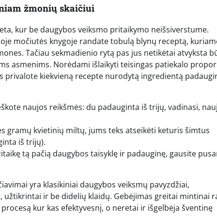
sniam žmonių skaičiui
vieta, kur be daugybos veiksmo pritaikymo neišsiverstume.
senoje močiutės knygoje randate tobulą blynų receptą, kuriam
mones. Tačiau sekmadienio rytą pas jus netikėtai atvyksta b
ems asmenims. Norėdami išlaikyti teisingas patiekalo proporc
jūs privalote kiekvieną recepte nurodytą ingredientą padaugin
ieškote naujos reikšmės: du padauginta iš trijų, vadinasi, nauj
 gramų kvietinių miltų, jums teks atseikėti keturis šimtus
ta iš trijų).
pritaikę tą pačią daugybos taisyklę ir padauginę, gausite pus
aičiavimai yra klasikiniai daugybos veiksmų pavyzdžiai,
užtikrintai ir be didelių klaidų. Gebėjimas greitai mintinai r
rocesą kur kas efektyvesnį, o neretai ir išgelbėja šventinę