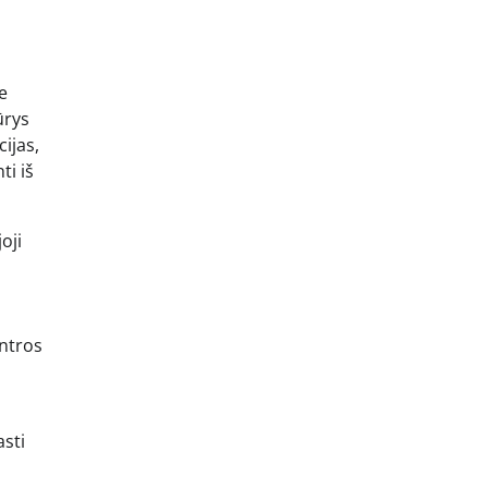
e
ūrys
ijas,
ti iš
oji
antros
asti