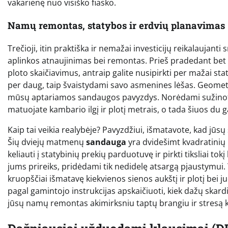
vakarienę nuo visiško fiasko.
Namų remontas, statybos ir erdvių planavimas
Trečioji, itin praktiška ir nemažai investicijų reikalaujant
aplinkos atnaujinimas bei remontas. Prieš pradedant bet ko
ploto skaičiavimus, antraip galite nusipirkti per mažai sta
per daug, taip švaistydami savo asmenines lėšas. Geometri
mūsų aptariamos sandaugos pavyzdys. Norėdami sužinoti,
matuojate kambario ilgį ir plotį metrais, o tada šiuos du 
Kaip tai veikia realybėje? Pavyzdžiui, išmatavote, kad jūsų s
Šių dviejų matmenų
sandauga
yra dvidešimt kvadratinių m
keliauti į statybinių prekių parduotuvę ir pirkti tiksliai to
jums prireiks, pridėdami tik nedidelę atsargą pjaustymui.
kruopščiai išmatavę kiekvienos sienos aukštį ir plotį bei ju
pagal gamintojo instrukcijas apskaičiuoti, kiek dažų skard
jūsų namų remontas akimirksniu taptų brangiu ir stresą k