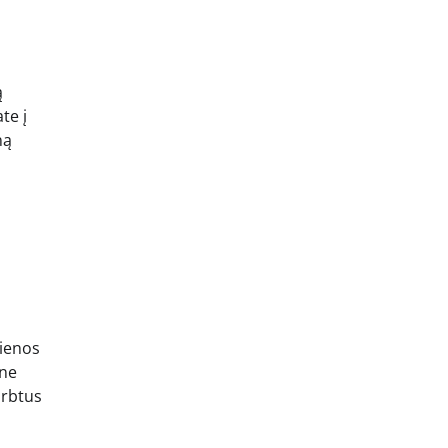
ą
te į
ną
vienos
 ne
irbtus