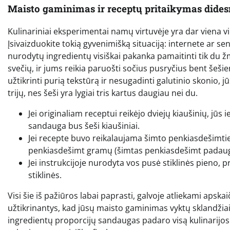
Maisto gaminimas ir receptų pritaikymas dide
Kulinariniai eksperimentai namų virtuvėje yra dar viena 
Įsivaizduokite tokią gyvenimišką situaciją: internete ar 
nurodytų ingredientų visiškai pakanka pamaitinti tik du ž
svečių, ir jums reikia paruošti sočius pusryčius bent šeši
užtikrinti purią tekstūrą ir nesugadinti galutinio skonio, 
trijų, nes šeši yra lygiai tris kartus daugiau nei du.
Jei originaliam receptui reikėjo dviejų kiaušinių, jūs 
sandauga bus šeši kiaušiniai.
Jei recepte buvo reikalaujama šimto penkiasdešimties
penkiasdešimt gramų (šimtas penkiasdešimt padaugin
Jei instrukcijoje nurodyta vos pusė stiklinės pieno, 
stiklinės.
Visi šie iš pažiūros labai paprasti, galvoje atliekami apsk
užtikrinantys, kad jūsų maisto gaminimas vyktų sklandžiai, 
ingredientų proporcijų sandaugas padaro visą kulinarijos p