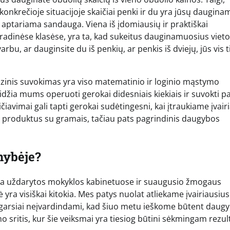
konkrečioje situacijoje skaičiai penki ir du yra jūsų dauginam
ų aptariama sandauga. Viena iš įdomiausių ir praktiškai
adinėse klasėse, yra ta, kad sukeitus dauginamuosius vieto
varbu, ar dauginsite du iš penkių, ar penkis iš dviejų, jūs vis t
bazinis suvokimas yra viso matematinio ir loginio mąstymo
eidžia mums operuoti gerokai didesniais kiekiais ir suvokti p
čiavimai gali tapti gerokai sudėtingesni, kai įtraukiame įvair
i produktus su gramais, tačiau pats pagrindinis daugybos
nybėje?
eka uždarytos mokyklos kabinetuose ir suaugusio žmogaus
yra visiškai kitokia. Mes patys nuolat atliekame įvairiausius
r garsiai neįvardindami, kad šiuo metu ieškome būtent daug
o sritis, kur šie veiksmai yra tiesiog būtini sėkmingam rezul