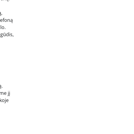
ą,
lefoną
lo.
įgūdis,
ą.
me jį
koje
u