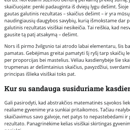
skaičiuojate: penki padauginta iš dviejų lygu dešimt. Šioje 
gautas galutinis rezultatas – skaičius dešimt – ir yra mūs
naudingiausių daugybos savybių, kurią išmokstame dar pr
galutinis rezultatas visiškai nesikeičia. Tai reiškia, kad nes
gausite tą patį atsakymą – dešimt.
Nors iš pirmo žvilgsnio tai atrodo labai elementaru, šis 
pamatas. Gebėjimas greitai pamatyti šį ryšį tarp skaičių l
per proporcijas bei mastelius. Vėliau kasdienybėje šie skai
trupmenas ar dešimtainius skaičius, pavyzdžiui, sverdam
principas išlieka visiškai toks pat.
Kur su sandauga susiduriame kasdie
Gali pasirodyti, kad abstrakčios matematinės sąvokos li
realiame gyvenime yra sunkiai pritaikomos. Tačiau realybė 
skaičiavimus savo galvoje, net patys to nepastebėdami i
rezultato. Panagrinėkime kelias visiškai skirtingas gyvenim