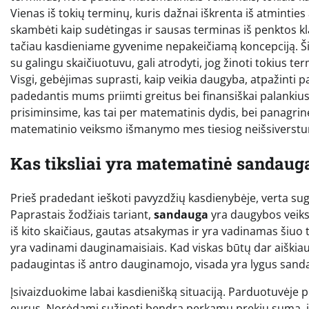
Vienas iš tokių terminų, kuris dažnai iškrenta iš atminties
skambėti kaip sudėtingas ir sausas terminas iš penktos kla
tačiau kasdieniame gyvenime nepakeičiamą koncepciją. Šia
su galingu skaičiuotuvu, gali atrodyti, jog žinoti tokius te
Visgi, gebėjimas suprasti, kaip veikia daugyba, atpažinti pa
padedantis mums priimti greitus bei finansiškai palankius
prisiminsime, kas tai per matematinis dydis, bei panagrin
matematinio veiksmo išmanymo mes tiesiog neišsiverst
Kas tiksliai yra matematinė sandauga 
Prieš pradedant ieškoti pavyzdžių kasdienybėje, verta sug
Paprastais žodžiais tariant,
sandauga
yra daugybos veiks
iš kito skaičiaus, gautas atsakymas ir yra vadinamas šiuo
yra vadinami dauginamaisiais. Kad viskas būtų dar aiškiau
padaugintas iš antro dauginamojo, visada yra lygus sand
Įsivaizduokime labai kasdienišką situaciją. Parduotuvėje 
eurus. Norėdami sužinoti bendrą perkamų prekių sumą, jūs