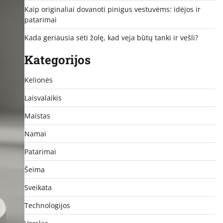
Kaip originaliai dovanoti pinigus vestuvėms: idėjos ir
patarimai
Kada geriausia sėti žolę, kad veja būtų tanki ir vešli?
Kategorijos
Kelionės
Laisvalaikis
Maistas
Namai
Patarimai
Šeima
Sveikata
Technologijos