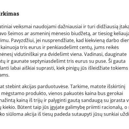
irkimas
atiniai veiksmai naudojami dažniausiai ir turi didžiausią įtak
vo šeimos ar asmeninį mėnesio biudžetą, ar tiesiog keliauja
vimu. Pavyzdžiui, jei nusprendžiate, kad kiekvieną darbo die
 kainuoja tris eurus ir penkiasdešimt centų, jums reikės
nesį vidutiniškai yra dvidešimt viena. Vadinasi, dauginate
ntų ir gaunate septyniasdešimt tris eurus su puse. Ši gauta
ti labai aiškiai suprasti, kiek pinigų jūs išleidžiate tokiems
mams.
olat stebint akcijas parduotuvėse. Tarkime, matote išskirtinį
s mėgstamo produkto, vienos pakuotės kaina bus gerokai
ažintą kainą iš trijų ir palyginti gautą sandaugą su įprasta 
 kiekio. Būtent taip jūs įgyjate galimybę priimti racionalų, o
nko siūloma akcija iš tiesų padeda sutaupyti jūsų sunkiai užd