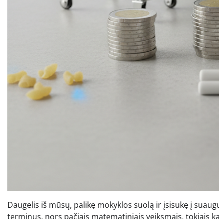
Daugelis iš mūsų, palikę mokyklos suolą ir įsisukę į suaugu
terminus, nors pačiais matematiniais veiksmais, tokiais ka