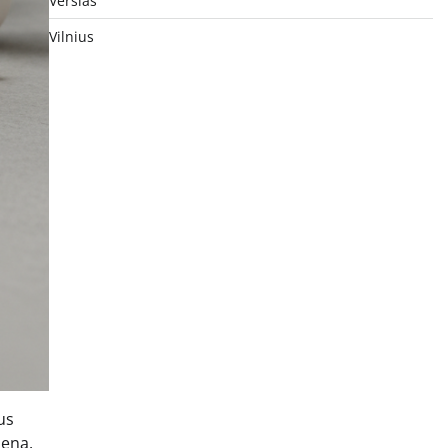
Verslas
Vilnius
us
ieną.