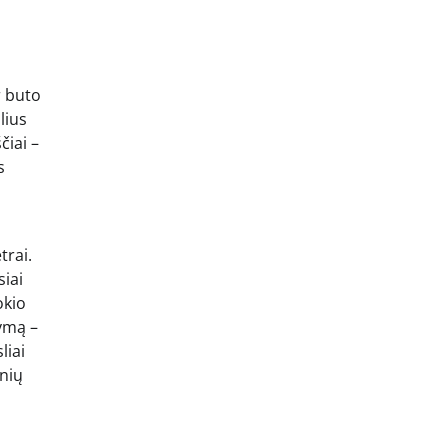
r buto
lius
čiai –
s
trai.
siai
okio
žymą –
liai
inių