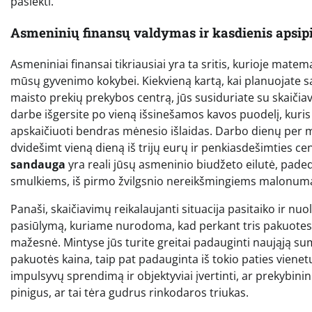
pasiekti.
Asmeninių finansų valdymas ir kasdienis apsip
Asmeniniai finansai tikriausiai yra ta sritis, kurioje matem
mūsų gyvenimo kokybei. Kiekvieną kartą, kai planuojate sa
maisto prekių prekybos centrą, jūs susiduriate su skaičia
darbe išgersite po vieną išsinešamos kavos puodelį, kuris
apskaičiuoti bendras mėnesio išlaidas. Darbo dienų per mė
dvidešimt vieną dieną iš trijų eurų ir penkiasdešimties ce
sandauga
yra reali jūsų asmeninio biudžeto eilutė, padedan
smulkiems, iš pirmo žvilgsnio nereikšmingiems malonu
Panaši, skaičiavimų reikalaujanti situacija pasitaiko ir nu
pasiūlymą, kuriame nurodoma, kad perkant tris pakuote
mažesnė. Mintyse jūs turite greitai padauginti naująją sum
pakuotės kaina, taip pat padauginta iš tokio paties vienetų
impulsyvų sprendimą ir objektyviai įvertinti, ar prekybini
pinigus, ar tai tėra gudrus rinkodaros triukas.