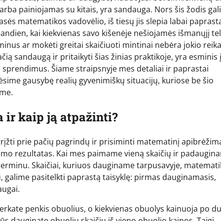
 arba painiojamas su kitais, yra sandauga. Nors šis žodis gali
sės matematikos vadovėlio, iš tiesų jis slepia labai paprast
ndien, kai kiekvienas savo kišenėje nešiojamės išmanųjį te
rminus ar mokėti greitai skaičiuoti mintinai nebėra jokio reika
čią sandaugą ir pritaikyti šias žinias praktikoje, yra esminis 
 sprendimus. Šiame straipsnyje mes detaliai ir paprastai
ėsime gausybę realių gyvenimiškų situacijų, kuriose be šio
ume.
ir kaip ją atpažinti?
rįžti prie pačių pagrindų ir prisiminti matematinį apibrėžim
mo rezultatas. Kai mes paimame vieną skaičių ir padaugina
 terminu. Skaičiai, kuriuos dauginame tarpusavyje, matemati
, galime pasitelkti paprastą taisyklę: pirmas dauginamasis,
augai.
perkate penkis obuolius, o kiekvienas obuolys kainuoja po d
 dauginate obuolių skaičių iš vieno obuolio kainos. Taigi,