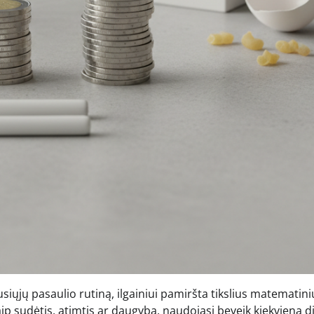
siųjų pasaulio rutiną, ilgainiui pamiršta tikslius matematini
ip sudėtis, atimtis ar daugyba, naudojasi beveik kiekvieną d