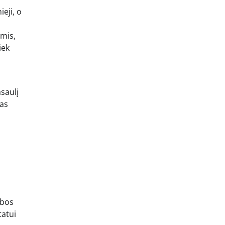
ieji, o
mis,
iek
asaulį
ias
ybos
tatui