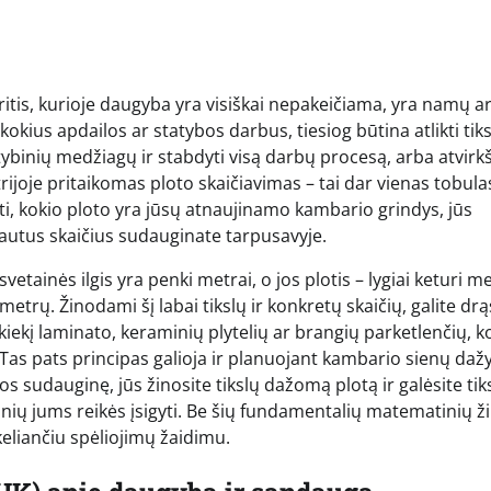
i sritis, kurioje daugyba yra visiškai nepakeičiama, yra namų a
kius apdailos ar statybos darbus, tiesiog būtina atlikti tiks
tybinių medžiagų ir stabdyti visą darbų procesą, arba atvirkš
joje pritaikomas ploto skaičiavimas – tai dar vienas tobula
 kokio ploto yra jūsų atnaujinamo kambario grindys, jūs
gautus skaičius sudauginate tarpusavyje.
vetainės ilgis yra penki metrai, o jos plotis – lygiai keturi me
etrų. Žinodami šį labai tikslų ir konkretų skaičių, galite drą
kį kiekį laminato, keraminių plytelių ar brangių parketlenčių, k
 Tas pats principas galioja ir planuojant kambario sienų da
os sudauginę, jūs žinosite tikslų dažomą plotą ir galėsite tiks
inių jums reikės įsigyti. Be šių fundamentalių matematinių ž
eliančiu spėliojimų žaidimu.