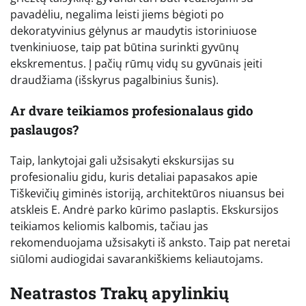
pavadėliu, negalima leisti jiems bėgioti po
dekoratyvinius gėlynus ar maudytis istoriniuose
tvenkiniuose, taip pat būtina surinkti gyvūnų
ekskrementus. Į pačių rūmų vidų su gyvūnais įeiti
draudžiama (išskyrus pagalbinius šunis).
Ar dvare teikiamos profesionalaus gido
paslaugos?
Taip, lankytojai gali užsisakyti ekskursijas su
profesionaliu gidu, kuris detaliai papasakos apie
Tiškevičių giminės istoriją, architektūros niuansus bei
atskleis E. Andrė parko kūrimo paslaptis. Ekskursijos
teikiamos keliomis kalbomis, tačiau jas
rekomenduojama užsisakyti iš anksto. Taip pat neretai
siūlomi audiogidai savarankiškiems keliautojams.
Neatrastos Trakų apylinkių