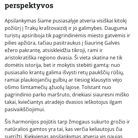
perspektyvos
Apsilankymas šiame pusiasalyje atveria visiškai kitokį
požiūrį į Trakų kraštovaizdį ir jo galimybes. Dauguma
turistų apsiriboja tik pagrindinėmis miesto gatvėmis ir
pilies apžiūra, tačiau pasitraukus į šiaurinę Galvės
ežero pakrantę, atsiskleidžia tikroji, rami ir
aristokratiška regiono dvasia. Ši vieta skatina ne tik
domėtis istorija, bet ir mokytis stebėti gamtą: nuo
pusiasalio krantų galima išvysti retų paukščių rūšių,
ramiai plaukiojančių gulbių ar tiesiog klausytis vėjo
ošimo šimtamečių ąžuolų lajose. Tolstant nuo
pagrindinio parko maršruto, driekiasi siauresni miško
takai, kviečiantys atradėjo dvasios ieškotojus ilgam
pasivaikščiojimui.
Šis harmonijos pojūtis tarp žmogaus sukurto grožio ir
natūralios gamtos yra tai, kas verčia keliautojus čia
sugrįžti. Kiekvienas apsilankymas atveria vis naujas