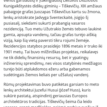
vienos garsiausių ir įtakingiausių Lietuvos Didžiosios
Kunigaikštystės didikų giminių – Tiškevičių. XIX amžiaus
pabaigoje grafas Juozapas Tiškevičius kartu su žmona,
lenkų aristokrate Jadvyga Sventeckaitė, įsigijo šį
pusiasalį, siekdami sukurti prabangią vasaros
rezidenciją. Tuo metu Užutrakio žemės tebuvo laukinė
gamta, apsupta vandenų, tačiau grafas turėjo aiškią
viziją, kaip šią vietą paversti tikru rojumi žemėje.
Rezidencijos statybos prasidėjo 1896 metais ir truko iki
1901 metų. Tai buvo milžiniškas projektas, reikalavęs
ne tik didelių finansinių resursų, bet ir ypatingų
inžinerinių sprendimų, nes visos statybinės medžiagos
turėjo būti atplukdomos ežeru arba gabenamos
sudėtingais žiemos keliais per užšalusį vandenį.
Rūmų projektavimas buvo patikėtas garsiam to meto
lenkų architektui Juzefui Husui (Józef Huss), kuris
sukūrė pastatą, atspindintį geriausias Europos
architektūros tradicijas. Tiškevičių šeima čia leido