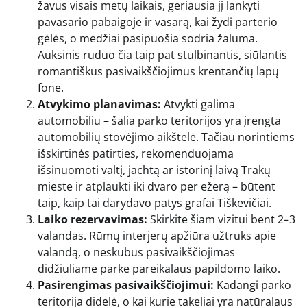
žavus visais metų laikais, geriausia jį lankyti
pavasario pabaigoje ir vasarą, kai žydi parterio
gėlės, o medžiai pasipuošia sodria žaluma.
Auksinis ruduo čia taip pat stulbinantis, siūlantis
romantiškus pasivaikščiojimus krentančių lapų
fone.
Atvykimo planavimas:
Atvykti galima
automobiliu – šalia parko teritorijos yra įrengta
automobilių stovėjimo aikštelė. Tačiau norintiems
išskirtinės patirties, rekomenduojama
išsinuomoti valtį, jachtą ar istorinį laivą Trakų
mieste ir atplaukti iki dvaro per ežerą – būtent
taip, kaip tai darydavo patys grafai Tiškevičiai.
Laiko rezervavimas:
Skirkite šiam vizitui bent 2–3
valandas. Rūmų interjerų apžiūra užtruks apie
valandą, o neskubus pasivaikščiojimas
didžiuliame parke pareikalaus papildomo laiko.
Pasirengimas pasivaikščiojimui:
Kadangi parko
teritorija didelė, o kai kurie takeliai yra natūralaus