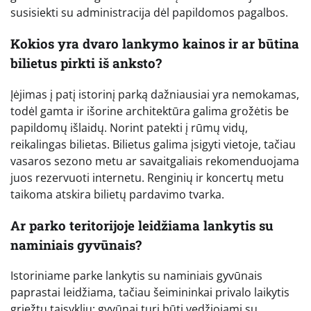
susisiekti su administracija dėl papildomos pagalbos.
Kokios yra dvaro lankymo kainos ir ar būtina
bilietus pirkti iš anksto?
Įėjimas į patį istorinį parką dažniausiai yra nemokamas,
todėl gamta ir išorine architektūra galima grožėtis be
papildomų išlaidų. Norint patekti į rūmų vidų,
reikalingas bilietas. Bilietus galima įsigyti vietoje, tačiau
vasaros sezono metu ar savaitgaliais rekomenduojama
juos rezervuoti internetu. Renginių ir koncertų metu
taikoma atskira bilietų pardavimo tvarka.
Ar parko teritorijoje leidžiama lankytis su
naminiais gyvūnais?
Istoriniame parke lankytis su naminiais gyvūnais
paprastai leidžiama, tačiau šeimininkai privalo laikytis
griežtų taisyklių: gyvūnai turi būti vedžiojami su