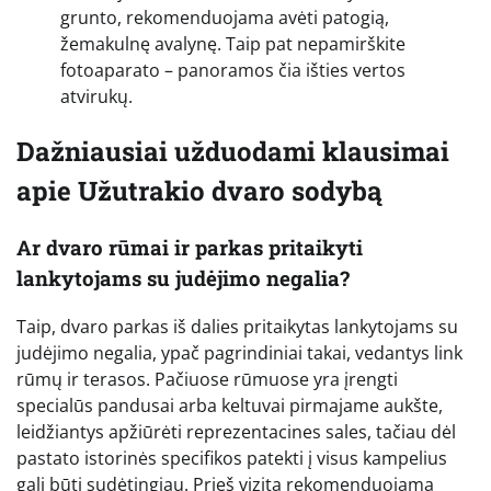
grunto, rekomenduojama avėti patogią,
žemakulnę avalynę. Taip pat nepamirškite
fotoaparato – panoramos čia išties vertos
atvirukų.
Dažniausiai užduodami klausimai
apie Užutrakio dvaro sodybą
Ar dvaro rūmai ir parkas pritaikyti
lankytojams su judėjimo negalia?
Taip, dvaro parkas iš dalies pritaikytas lankytojams su
judėjimo negalia, ypač pagrindiniai takai, vedantys link
rūmų ir terasos. Pačiuose rūmuose yra įrengti
specialūs pandusai arba keltuvai pirmajame aukšte,
leidžiantys apžiūrėti reprezentacines sales, tačiau dėl
pastato istorinės specifikos patekti į visus kampelius
gali būti sudėtingiau. Prieš vizitą rekomenduojama