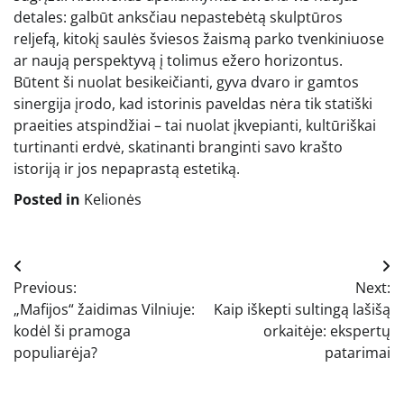
detales: galbūt anksčiau nepastebėtą skulptūros
reljefą, kitokį saulės šviesos žaismą parko tvenkiniuose
ar naują perspektyvą į tolimus ežero horizontus.
Būtent ši nuolat besikeičianti, gyva dvaro ir gamtos
sinergija įrodo, kad istorinis paveldas nėra tik statiški
praeities atspindžiai – tai nuolat įkvepianti, kultūriškai
turtinanti erdvė, skatinanti branginti savo krašto
istoriją ir jos nepaprastą estetiką.
Posted in
Kelionės
Navigacija
Previous:
Next:
tarp
„Mafijos“ žaidimas Vilniuje:
Kaip iškepti sultingą lašišą
įrašų
kodėl ši pramoga
orkaitėje: ekspertų
populiarėja?
patarimai