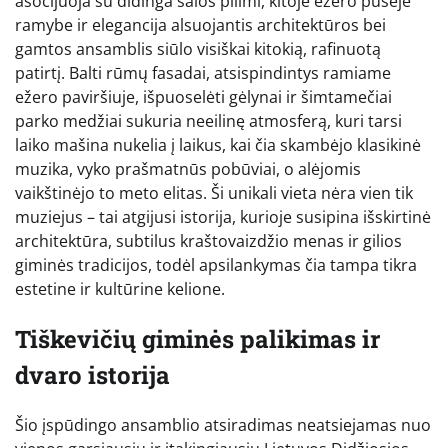
asocijuoja su didinga salos pilimi, kitoje ežero pusėje
ramybe ir elegancija alsuojantis architektūros bei
gamtos ansamblis siūlo visiškai kitokią, rafinuotą
patirtį. Balti rūmų fasadai, atsispindintys ramiame
ežero paviršiuje, išpuoselėti gėlynai ir šimtamečiai
parko medžiai sukuria neeilinę atmosferą, kuri tarsi
laiko mašina nukelia į laikus, kai čia skambėjo klasikinė
muzika, vyko prašmatnūs pobūviai, o alėjomis
vaikštinėjo to meto elitas. Ši unikali vieta nėra vien tik
muziejus – tai atgijusi istorija, kurioje susipina išskirtinė
architektūra, subtilus kraštovaizdžio menas ir gilios
giminės tradicijos, todėl apsilankymas čia tampa tikra
estetine ir kultūrine kelione.
Tiškevičių giminės palikimas ir
dvaro istorija
Šio įspūdingo ansamblio atsiradimas neatsiejamas nuo