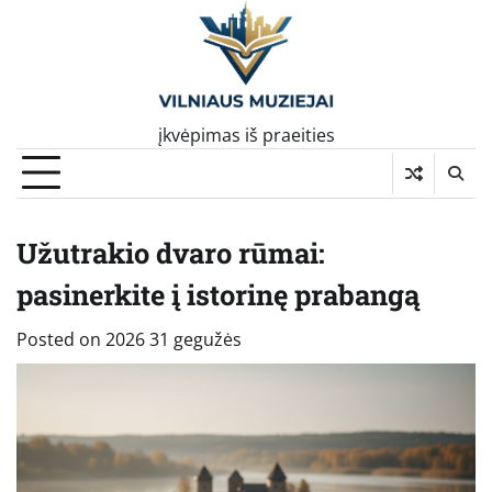
Skip
to
content
įkvėpimas iš praeities
Užutrakio dvaro rūmai:
pasinerkite į istorinę prabangą
Posted on
2026 31 gegužės