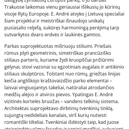
daugybę žymiausių Europos parkų, o jo darbas
Trakuose laikomas vienu geriausiai išlikusių jo kūrinių
visoje Rytų Europoje. E. Andrė atvyko į Lietuvą specialiai
šiam projektui ir meistriškai išnaudojo unikalų
pusiasalio reljefą, sukūręs harmoningą perėjimą tarp
sutvarkytos dvaro erdvės ir laukinės gamtos.
Parkas suprojektuotas mišriuoju stiliumi. Priešais
rūmus plyti geometrinis, simetriškas prancūziško
stiliaus parteris, kuriame žydi kruopščiai prižiūrimi
gėlynai, stovi vazonai su egzotiniais augalais ir antikinio
stiliaus skulptūros. Tolstant nuo rūmų, griežtas linijas
keičia angliškojo kraštovaizdžio parko elementai –
laisvai vingiuojantys takeliai, natūraliai atrodančios
medžių alėjos ir atviros pievos. Ypatingas E. Andrė
vizitinės kortelės bruožas – vandens telkinių sistema.
Architektas suprojektavo dirbtinių tvenkinių tinklą,
sujungtą nedideliais kanalais, virš kurių nutiesti
romantiški tilteliai. Tvenkiniai išdėstyti taip, kad juose