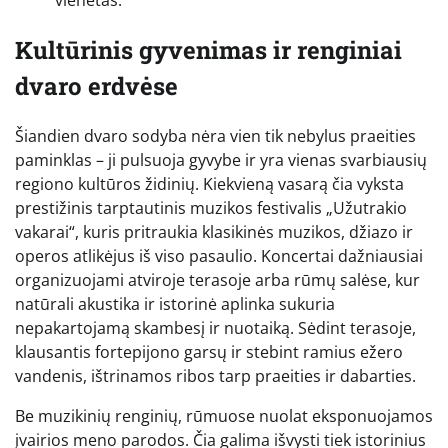
vienetas.
Kultūrinis gyvenimas ir renginiai
dvaro erdvėse
Šiandien dvaro sodyba nėra vien tik nebylus praeities
paminklas – ji pulsuoja gyvybe ir yra vienas svarbiausių
regiono kultūros židinių. Kiekvieną vasarą čia vyksta
prestižinis tarptautinis muzikos festivalis „Užutrakio
vakarai“, kuris pritraukia klasikinės muzikos, džiazo ir
operos atlikėjus iš viso pasaulio. Koncertai dažniausiai
organizuojami atviroje terasoje arba rūmų salėse, kur
natūrali akustika ir istorinė aplinka sukuria
nepakartojamą skambesį ir nuotaiką. Sėdint terasoje,
klausantis fortepijono garsų ir stebint ramius ežero
vandenis, ištrinamos ribos tarp praeities ir dabarties.
Be muzikinių renginių, rūmuose nuolat eksponuojamos
įvairios meno parodos. Čia galima išvysti tiek istorinius