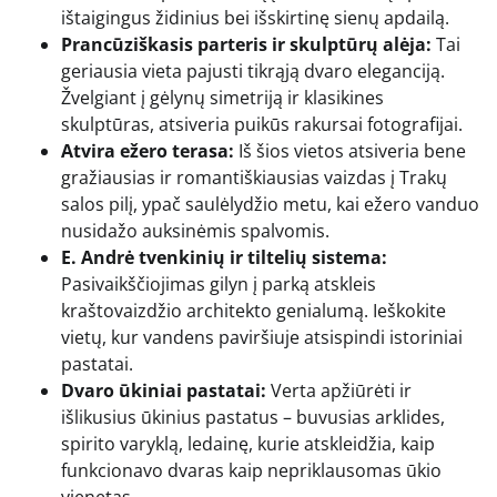
ištaigingus židinius bei išskirtinę sienų apdailą.
Prancūziškasis parteris ir skulptūrų alėja:
Tai
geriausia vieta pajusti tikrąją dvaro eleganciją.
Žvelgiant į gėlynų simetriją ir klasikines
skulptūras, atsiveria puikūs rakursai fotografijai.
Atvira ežero terasa:
Iš šios vietos atsiveria bene
gražiausias ir romantiškiausias vaizdas į Trakų
salos pilį, ypač saulėlydžio metu, kai ežero vanduo
nusidažo auksinėmis spalvomis.
E. Andrė tvenkinių ir tiltelių sistema:
Pasivaikščiojimas gilyn į parką atskleis
kraštovaizdžio architekto genialumą. Ieškokite
vietų, kur vandens paviršiuje atsispindi istoriniai
pastatai.
Dvaro ūkiniai pastatai:
Verta apžiūrėti ir
išlikusius ūkinius pastatus – buvusias arklides,
spirito varyklą, ledainę, kurie atskleidžia, kaip
funkcionavo dvaras kaip nepriklausomas ūkio