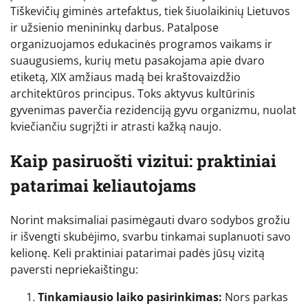
Tiškevičių giminės artefaktus, tiek šiuolaikinių Lietuvos
ir užsienio menininkų darbus. Patalpose
organizuojamos edukacinės programos vaikams ir
suaugusiems, kurių metu pasakojama apie dvaro
etiketą, XIX amžiaus madą bei kraštovaizdžio
architektūros principus. Toks aktyvus kultūrinis
gyvenimas paverčia rezidenciją gyvu organizmu, nuolat
kviečiančiu sugrįžti ir atrasti kažką naujo.
Kaip pasiruošti vizitui: praktiniai
patarimai keliautojams
Norint maksimaliai pasimėgauti dvaro sodybos grožiu
ir išvengti skubėjimo, svarbu tinkamai suplanuoti savo
kelionę. Keli praktiniai patarimai padės jūsų vizitą
paversti nepriekaištingu:
Tinkamiausio laiko pasirinkimas:
Nors parkas