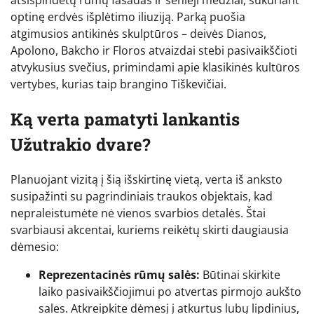
atsispindėtų rūmų fasadas ir senieji medžiai, sukuriant
optinę erdvės išplėtimo iliuziją. Parką puošia
atgimusios antikinės skulptūros – deivės Dianos,
Apolono, Bakcho ir Floros atvaizdai stebi pasivaikščioti
atvykusius svečius, primindami apie klasikinės kultūros
vertybes, kurias taip brangino Tiškevičiai.
Ką verta pamatyti lankantis
Užutrakio dvare?
Planuojant vizitą į šią išskirtinę vietą, verta iš anksto
susipažinti su pagrindiniais traukos objektais, kad
nepraleistumėte nė vienos svarbios detalės. Štai
svarbiausi akcentai, kuriems reikėtų skirti daugiausia
dėmesio:
Reprezentacinės rūmų salės:
Būtinai skirkite
laiko pasivaikščiojimui po atvertas pirmojo aukšto
sales. Atkreipkite dėmesį į atkurtus lubų lipdinius,