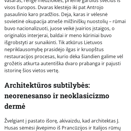
vasaras, rengė medžiokles, priėmė garbius svečius iš
visos Europos. Dvaras klestėjo iki pat Antrojo
pasaulinio karo pradžios. Deja, karas ir vėlesnė
sovietinė okupacija atnešė milžiniškų nuostolių – rūmai
buvo nacionalizuoti, juose veikė įvairios įstaigos, o
originalūs interjerai, baldai ir meno kūriniai buvo
išgrobstyti ar sunaikinti. Tik atkūrus Lietuvos
nepriklausomybę prasidėjo ilgas ir kruopštus
restauracijos procesas, kurio dėka šiandien galime vėl
grožėtis atkurta autentiška dvaro prabanga ir pajusti
istorinę šios vietos vertę.
Architektūros subtilybės:
neorenesanso ir neoklasicizmo
dermė
Žvelgiant į pastato išorę, akivaizdu, kad architektas J.
Husas sėmėsi įkvėpimo iš Prancūzijos ir Italijos rūmų