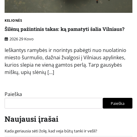
KELIONĖS
Šilėnų pažintinis takas: ką pamatyti šalia Vilniaus?
2026 29 Kovo
Ieškantys ramybės ir norintys pabėgti nuo nuolatinio
miesto šurmulio, dažnai žvalgosi į Vilniaus apylinkes,
kurios slepia ne vieną gamtos perlą. Tarp gausybės
miškų, upių slėnių […]
Paieška
Paieška
Naujausi įrašai
Kada geriausia sėti žolę, kad veja būtų tanki ir vešli?