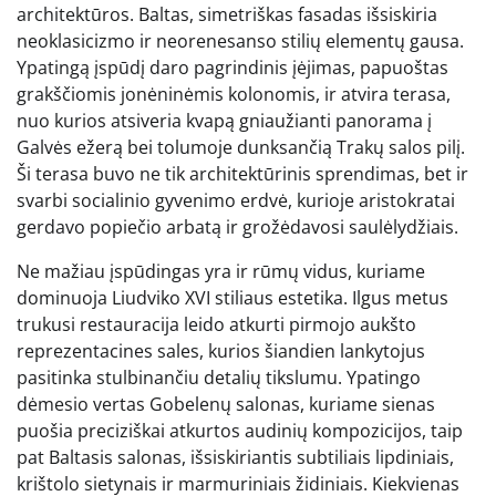
architektūros. Baltas, simetriškas fasadas išsiskiria
neoklasicizmo ir neorenesanso stilių elementų gausa.
Ypatingą įspūdį daro pagrindinis įėjimas, papuoštas
grakščiomis jonėninėmis kolonomis, ir atvira terasa,
nuo kurios atsiveria kvapą gniaužianti panorama į
Galvės ežerą bei tolumoje dunksančią Trakų salos pilį.
Ši terasa buvo ne tik architektūrinis sprendimas, bet ir
svarbi socialinio gyvenimo erdvė, kurioje aristokratai
gerdavo popiečio arbatą ir grožėdavosi saulėlydžiais.
Ne mažiau įspūdingas yra ir rūmų vidus, kuriame
dominuoja Liudviko XVI stiliaus estetika. Ilgus metus
trukusi restauracija leido atkurti pirmojo aukšto
reprezentacines sales, kurios šiandien lankytojus
pasitinka stulbinančiu detalių tikslumu. Ypatingo
dėmesio vertas Gobelenų salonas, kuriame sienas
puošia preciziškai atkurtos audinių kompozicijos, taip
pat Baltasis salonas, išsiskiriantis subtiliais lipdiniais,
krištolo sietynais ir marmuriniais židiniais. Kiekvienas