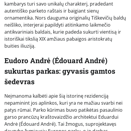
kambarys turi savo unikalų charakterį, pradedant
autentiško parketo raštais ir baigiant sienų
ornamentika. Nors dauguma originalių Tiškevičių baldų
neišliko, interjerai papildyti atitinkamo laikmečio
antikvariniais baldais, kurie padeda sukurti vientisą ir
istoriškai tikslią XIX amžiaus pabaigos aristokratų
buities iliuziją.
Eudoro Andrė (Édouard André)
sukurtas parkas: gyvasis gamtos
šedevras
Neįmanoma kalbėti apie šią istorinę rezidenciją
nepaminint jos aplinkos, kuri yra ne mažiau svarbi nei
patys rūmai. Parko kūrimas buvo patikėtas pasaulinio
garso prancūzų kraštovaizdžio architektui Eduardui
Andrė (Édouard André). Tai žmogus, suprojektavęs