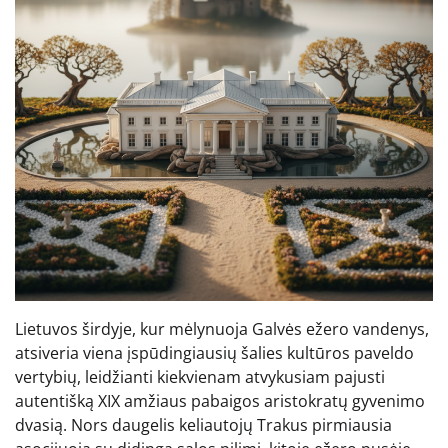
Lietuvos širdyje, kur mėlynuoja Galvės ežero vandenys,
atsiveria viena įspūdingiausių šalies kultūros paveldo
vertybių, leidžianti kiekvienam atvykusiam pajusti
autentišką XIX amžiaus pabaigos aristokratų gyvenimo
dvasią. Nors daugelis keliautojų Trakus pirmiausia