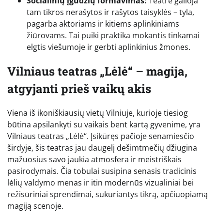
Socialinių įgūdžių formavimas:
Teatre galioja
tam tikros nerašytos ir rašytos taisyklės – tyla,
pagarba aktoriams ir kitiems aplinkiniams
žiūrovams. Tai puiki praktika mokantis tinkamai
elgtis viešumoje ir gerbti aplinkinius žmones.
Vilniaus teatras „Lėlė“ – magija,
atgyjanti prieš vaikų akis
Viena iš ikoniškiausių vietų Vilniuje, kurioje tiesiog
būtina apsilankyti su vaikais bent kartą gyvenime, yra
Vilniaus teatras „Lėlė“. Įsikūręs pačioje senamiesčio
širdyje, šis teatras jau daugelį dešimtmečių džiugina
mažuosius savo jaukia atmosfera ir meistriškais
pasirodymais. Čia tobulai susipina senasis tradicinis
lėlių valdymo menas ir itin modernūs vizualiniai bei
režisūriniai sprendimai, sukuriantys tikrą, apčiuopiamą
magiją scenoje.