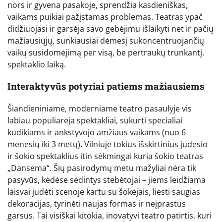
nors ir gyvena pasakoje, sprendžia kasdieniškas,
vaikams puikiai pažįstamas problemas. Teatras ypač
didžiuojasi ir garsėja savo gebėjimu išlaikyti net ir pačių
mažiausiųjų, sunkiausiai dėmesį sukoncentruojančių
vaikų susidomėjimą per visą, be pertraukų trunkantį,
spektaklio laiką.
Interaktyvūs potyriai patiems mažiausiems
Šiandieniniame, moderniame teatro pasaulyje vis
labiau populiarėja spektakliai, sukurti specialiai
kūdikiams ir ankstyvojo amžiaus vaikams (nuo 6
mėnesių iki 3 metų). Vilniuje tokius išskirtinius judesio
ir šokio spektaklius itin sėkmingai kuria šokio teatras
„Dansema“. Šių pasirodymų metu mažyliai nėra tik
pasyvūs, kėdėse sėdintys stebėtojai – jiems leidžiama
laisvai judėti scenoje kartu su šokėjais, liesti saugias
dekoracijas, tyrinėti naujas formas ir neįprastus
garsus. Tai visiškai kitokia, inovatyvi teatro patirtis, kuri