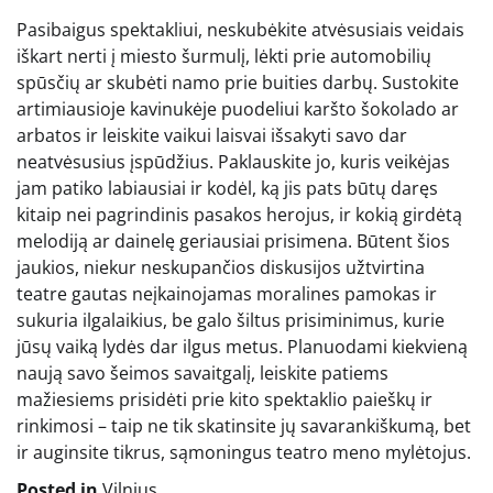
Pasibaigus spektakliui, neskubėkite atvėsusiais veidais
iškart nerti į miesto šurmulį, lėkti prie automobilių
spūsčių ar skubėti namo prie buities darbų. Sustokite
artimiausioje kavinukėje puodeliui karšto šokolado ar
arbatos ir leiskite vaikui laisvai išsakyti savo dar
neatvėsusius įspūdžius. Paklauskite jo, kuris veikėjas
jam patiko labiausiai ir kodėl, ką jis pats būtų daręs
kitaip nei pagrindinis pasakos herojus, ir kokią girdėtą
melodiją ar dainelę geriausiai prisimena. Būtent šios
jaukios, niekur neskupančios diskusijos užtvirtina
teatre gautas neįkainojamas moralines pamokas ir
sukuria ilgalaikius, be galo šiltus prisiminimus, kurie
jūsų vaiką lydės dar ilgus metus. Planuodami kiekvieną
naują savo šeimos savaitgalį, leiskite patiems
mažiesiems prisidėti prie kito spektaklio paieškų ir
rinkimosi – taip ne tik skatinsite jų savarankiškumą, bet
ir auginsite tikrus, sąmoningus teatro meno mylėtojus.
Posted in
Vilnius