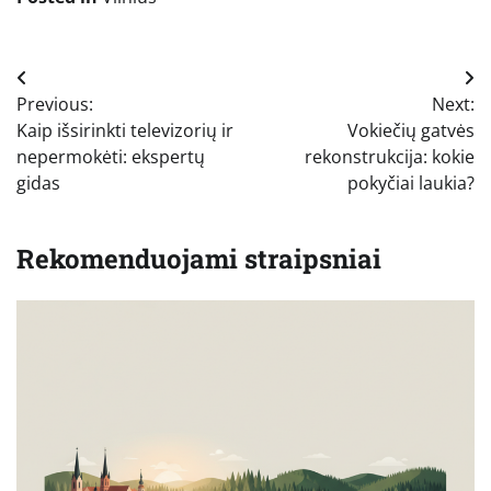
Navigacija
Previous:
Next:
tarp
Kaip išsirinkti televizorių ir
Vokiečių gatvės
įrašų
nepermokėti: ekspertų
rekonstrukcija: kokie
gidas
pokyčiai laukia?
Rekomenduojami straipsniai