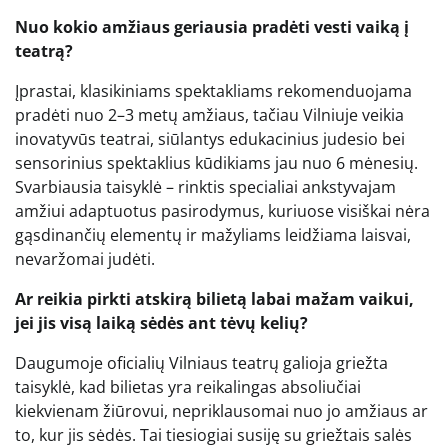
Nuo kokio amžiaus geriausia pradėti vesti vaiką į
teatrą?
Įprastai, klasikiniams spektakliams rekomenduojama
pradėti nuo 2–3 metų amžiaus, tačiau Vilniuje veikia
inovatyvūs teatrai, siūlantys edukacinius judesio bei
sensorinius spektaklius kūdikiams jau nuo 6 mėnesių.
Svarbiausia taisyklė – rinktis specialiai ankstyvajam
amžiui adaptuotus pasirodymus, kuriuose visiškai nėra
gąsdinančių elementų ir mažyliams leidžiama laisvai,
nevaržomai judėti.
Ar reikia pirkti atskirą bilietą labai mažam vaikui,
jei jis visą laiką sėdės ant tėvų kelių?
Daugumoje oficialių Vilniaus teatrų galioja griežta
taisyklė, kad bilietas yra reikalingas absoliučiai
kiekvienam žiūrovui, nepriklausomai nuo jo amžiaus ar
to, kur jis sėdės. Tai tiesiogiai susiję su griežtais salės