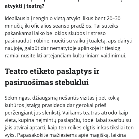
atvykti į teatrą?
Idealiausia į renginio vietą atvykti likus bent 20–30
minučių iki oficialios seanso pradžios. Tai suteiks
pakankamai laiko be jokios skubos ir streso
pasinaudoti rūbine, nueiti su vaiku į tualetą, apsidairyti
naujoje, galbūt dar nematytoje aplinkoje ir tiesiog
ramiai nusiteikti artėjančiam kultūriniam vaidinimui.
Teatro etiketo paslaptys ir
pasiruošimas stebuklui
Sėkmingas, džiaugsmą nešantis vizitas į bet kokią
kultūros įstaigą prasideda dar gerokai prieš
peržengiant jos slenkstį. Vaikams teatras atrodo kaip
vieta, kupina neįmintų paslapčių, todėl labai svarbu su
jais atvirai aptarti, kaip ten reikės elgtis ir kas tiksliai ten
vyks. Papasakokite mažiesiems apie magišką, laikiną