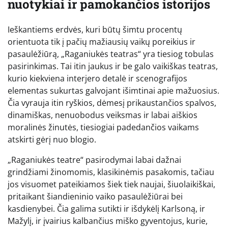
nuotykiai ir pamokančios istorijos
Ieškantiems erdvės, kuri būtų šimtu procentų
orientuota tik į pačių mažiausių vaikų poreikius ir
pasaulėžiūrą, „Raganiukės teatras“ yra tiesiog tobulas
pasirinkimas. Tai itin jaukus ir be galo vaikiškas teatras,
kurio kiekviena interjero detalė ir scenografijos
elementas sukurtas galvojant išimtinai apie mažuosius.
Čia vyrauja itin ryškios, dėmesį prikaustančios spalvos,
dinamiškas, nenuobodus veiksmas ir labai aiškios
moralinės žinutės, tiesiogiai padedančios vaikams
atskirti gėrį nuo blogio.
„Raganiukės teatre“ pasirodymai labai dažnai
grindžiami žinomomis, klasikinėmis pasakomis, tačiau
jos visuomet pateikiamos šiek tiek naujai, šiuolaikiškai,
pritaikant šiandieninio vaiko pasaulėžiūrai bei
kasdienybei. Čia galima sutikti ir išdykėlį Karlsoną, ir
Mažylį, ir įvairius kalbančius miško gyventojus, kurie,