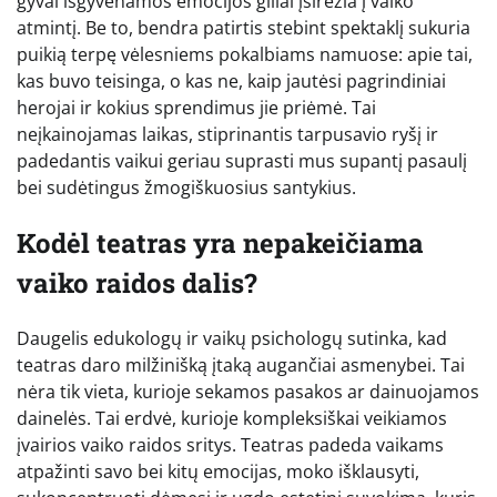
gyvai išgyvenamos emocijos giliai įsirėžia į vaiko
atmintį. Be to, bendra patirtis stebint spektaklį sukuria
puikią terpę vėlesniems pokalbiams namuose: apie tai,
kas buvo teisinga, o kas ne, kaip jautėsi pagrindiniai
herojai ir kokius sprendimus jie priėmė. Tai
neįkainojamas laikas, stiprinantis tarpusavio ryšį ir
padedantis vaikui geriau suprasti mus supantį pasaulį
bei sudėtingus žmogiškuosius santykius.
Kodėl teatras yra nepakeičiama
vaiko raidos dalis?
Daugelis edukologų ir vaikų psichologų sutinka, kad
teatras daro milžinišką įtaką augančiai asmenybei. Tai
nėra tik vieta, kurioje sekamos pasakos ar dainuojamos
dainelės. Tai erdvė, kurioje kompleksiškai veikiamos
įvairios vaiko raidos sritys. Teatras padeda vaikams
atpažinti savo bei kitų emocijas, moko išklausyti,