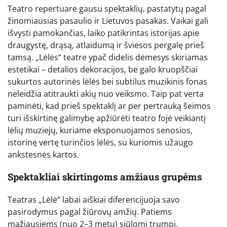
Teatro repertuare gausu spektaklių, pastatytų pagal
žinomiausias pasaulio ir Lietuvos pasakas. Vaikai gali
išvysti pamokančias, laiko patikrintas istorijas apie
draugystę, drąsą, atlaidumą ir šviesos pergalę prieš
tamsą. „Lėlės“ teatre ypač didelis dėmesys skiriamas
estetikai – detalios dekoracijos, be galo kruopščiai
sukurtos autorinės lėlės bei subtilus muzikinis fonas
neleidžia atitraukti akių nuo veiksmo. Taip pat verta
paminėti, kad prieš spektaklį ar per pertrauką šeimos
turi išskirtinę galimybę apžiūrėti teatro fojė veikiantį
lėlių muziejų, kuriame eksponuojamos senosios,
istorinę vertę turinčios lėlės, su kuriomis užaugo
ankstesnės kartos.
Spektakliai skirtingoms amžiaus grupėms
Teatras „Lėlė“ labai aiškiai diferencijuoja savo
pasirodymus pagal žiūrovų amžių. Patiems
mažiausiems (nuo 2–3 metų) siūlomi trumpi,