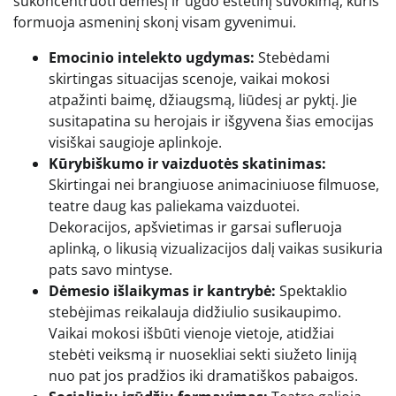
sukoncentruoti dėmesį ir ugdo estetinį suvokimą, kuris
formuoja asmeninį skonį visam gyvenimui.
Emocinio intelekto ugdymas:
Stebėdami
skirtingas situacijas scenoje, vaikai mokosi
atpažinti baimę, džiaugsmą, liūdesį ar pyktį. Jie
susitapatina su herojais ir išgyvena šias emocijas
visiškai saugioje aplinkoje.
Kūrybiškumo ir vaizduotės skatinimas:
Skirtingai nei brangiuose animaciniuose filmuose,
teatre daug kas paliekama vaizduotei.
Dekoracijos, apšvietimas ir garsai sufleruoja
aplinką, o likusią vizualizacijos dalį vaikas susikuria
pats savo mintyse.
Dėmesio išlaikymas ir kantrybė:
Spektaklio
stebėjimas reikalauja didžiulio susikaupimo.
Vaikai mokosi išbūti vienoje vietoje, atidžiai
stebėti veiksmą ir nuosekliai sekti siužeto liniją
nuo pat jos pradžios iki dramatiškos pabaigos.