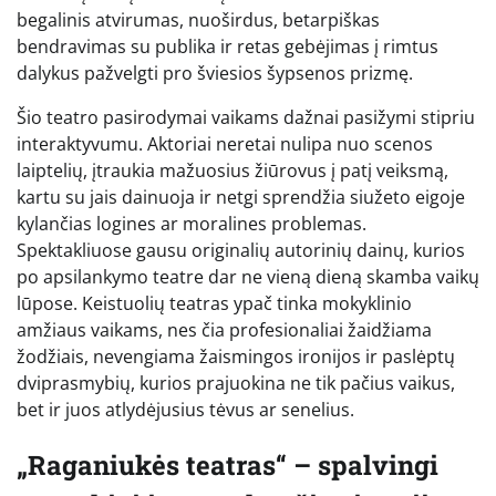
begalinis atvirumas, nuoširdus, betarpiškas
bendravimas su publika ir retas gebėjimas į rimtus
dalykus pažvelgti pro šviesios šypsenos prizmę.
Šio teatro pasirodymai vaikams dažnai pasižymi stipriu
interaktyvumu. Aktoriai neretai nulipa nuo scenos
laiptelių, įtraukia mažuosius žiūrovus į patį veiksmą,
kartu su jais dainuoja ir netgi sprendžia siužeto eigoje
kylančias logines ar moralines problemas.
Spektakliuose gausu originalių autorinių dainų, kurios
po apsilankymo teatre dar ne vieną dieną skamba vaikų
lūpose. Keistuolių teatras ypač tinka mokyklinio
amžiaus vaikams, nes čia profesionaliai žaidžiama
žodžiais, nevengiama žaismingos ironijos ir paslėptų
dviprasmybių, kurios prajuokina ne tik pačius vaikus,
bet ir juos atlydėjusius tėvus ar senelius.
„Raganiukės teatras“ – spalvingi