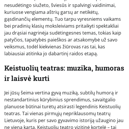
nesudėtingo siužeto, šviesūs ir spalvingi vaidinimai,
kuriuose vengiama aštrių garsų ar netikėtų,
gąsdinančių elementų. Tuo tarpu vyresniems vaikams
bei pradinių klasių moksleiviams pritaikyti spektakliai
jau drąsiai nagrinėja sudėtingesnes temas, tokias kaip
patyčios, tapatybės paieškos ar atsakomybė už savo
veiksmus, todėl kiekvienas žiūrovas ras tai, kas
labiausiai atitinka jo dabartinį raidos etapą.
Keistuolių teatras: muzika, humoras
ir laisvė kurti
Jei jūsų šeima vertina gyvą muziką, subtilų humorą ir
nestandartinius kūrybinius sprendimus, savaitgalio
planuose būtinai turėtų atsirasti legendinis Keistuolių
teatras. Tai vienas pirmųjų nepriklausomų teatrų
Lietuvoje, kuris per savo gyvavimo istoriją užaugino jau
ne vieną kartą. Keistuolių teatro vizitinė kortelė – tai