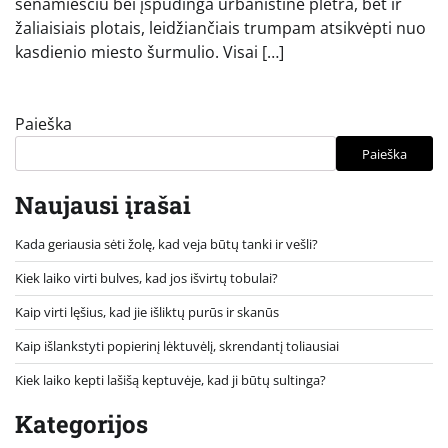
senamiesčiu bei įspūdinga urbanistine plėtra, bet ir
žaliaisiais plotais, leidžiančiais trumpam atsikvėpti nuo
kasdienio miesto šurmulio. Visai […]
Paieška
Paieška
Naujausi įrašai
Kada geriausia sėti žolę, kad veja būtų tanki ir vešli?
Kiek laiko virti bulves, kad jos išvirtų tobulai?
Kaip virti lęšius, kad jie išliktų purūs ir skanūs
Kaip išlankstyti popierinį lėktuvėlį, skrendantį toliausiai
Kiek laiko kepti lašišą keptuvėje, kad ji būtų sultinga?
Kategorijos