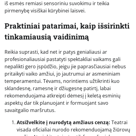
iš esmės remiasi sensoriniu suvokimu ir teikia
pirmenybę visiškai kūrybinei laisvei.
Praktiniai patarimai, kaip išsirinkti
tinkamiausią vaidinimą
Reikia suprasti, kad net ir patys genialiausi ar
profesionaliausiai pastatyti spektakliai vaikams gali
nepalikti gero įspūdžio, jeigu jie paprasčiausiai nebus
pritaikyti vaiko amžiui, jo jautrumui ar asmeniniam
temperamentui. Tėvams, norintiems užtikrinti kuo
sklandesnę, ramesnę ir džiugesnę patirtį, labai
rekomenduojama atkreipti dėmesį į keletą esminių
aspektų dar tik planuojant ir formuojant savo
savaitgalio maršrutus.
Atsižvelkite į nurodytą amžiaus cenzą:
Teatrai
visada oficialiai nurodo rekomenduojamą žiūrovų