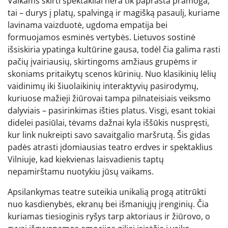
Vaikams skirti spektakliai nėra tik paprasta pramoga,
tai – durys į platų, spalvingą ir magišką pasaulį, kuriame
lavinama vaizduotė, ugdoma empatija bei
formuojamos esminės vertybės. Lietuvos sostinė
išsiskiria ypatinga kultūrine gausa, todėl čia galima rasti
pačių įvairiausių, skirtingoms amžiaus grupėms ir
skoniams pritaikytų scenos kūrinių. Nuo klasikinių lėlių
vaidinimų iki šiuolaikinių interaktyvių pasirodymų,
kuriuose mažieji žiūrovai tampa pilnateisiais veiksmo
dalyviais – pasirinkimas išties platus. Visgi, esant tokiai
didelei pasiūlai, tėvams dažnai kyla iššūkis nuspręsti,
kur link nukreipti savo savaitgalio maršrutą. Šis gidas
padės atrasti įdomiausias teatro erdves ir spektaklius
Vilniuje, kad kiekvienas laisvadienis taptų
nepamirštamu nuotykiu jūsų vaikams.
Apsilankymas teatre suteikia unikalią progą atitrūkti
nuo kasdienybės, ekranų bei išmaniųjų įrenginių. Čia
kuriamas tiesioginis ryšys tarp aktoriaus ir žiūrovo, o