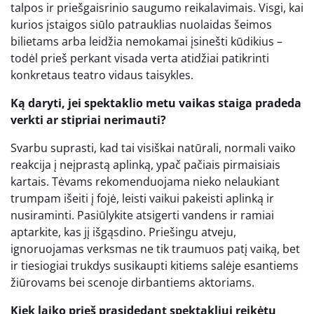
talpos ir priešgaisrinio saugumo reikalavimais. Visgi, kai
kurios įstaigos siūlo patrauklias nuolaidas šeimos
bilietams arba leidžia nemokamai įsinešti kūdikius –
todėl prieš perkant visada verta atidžiai patikrinti
konkretaus teatro vidaus taisykles.
Ką daryti, jei spektaklio metu vaikas staiga pradeda
verkti ar stipriai nerimauti?
Svarbu suprasti, kad tai visiškai natūrali, normali vaiko
reakcija į neįprastą aplinką, ypač pačiais pirmaisiais
kartais. Tėvams rekomenduojama nieko nelaukiant
trumpam išeiti į fojė, leisti vaikui pakeisti aplinką ir
nusiraminti. Pasiūlykite atsigerti vandens ir ramiai
aptarkite, kas jį išgąsdino. Priešingu atveju,
ignoruojamas verksmas ne tik traumuos patį vaiką, bet
ir tiesiogiai trukdys susikaupti kitiems salėje esantiems
žiūrovams bei scenoje dirbantiems aktoriams.
Kiek laiko prieš prasidedant spektakliui reikėtų