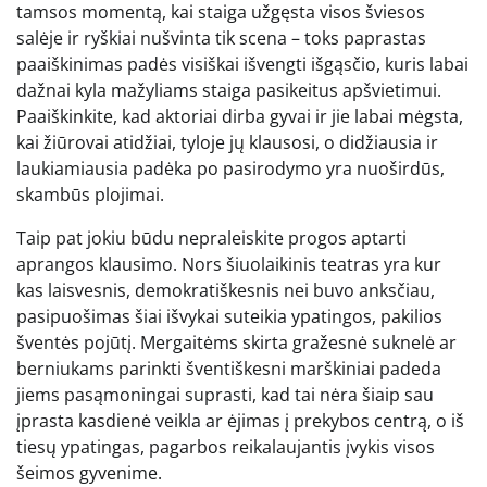
tamsos momentą, kai staiga užgęsta visos šviesos
salėje ir ryškiai nušvinta tik scena – toks paprastas
paaiškinimas padės visiškai išvengti išgąsčio, kuris labai
dažnai kyla mažyliams staiga pasikeitus apšvietimui.
Paaiškinkite, kad aktoriai dirba gyvai ir jie labai mėgsta,
kai žiūrovai atidžiai, tyloje jų klausosi, o didžiausia ir
laukiamiausia padėka po pasirodymo yra nuoširdūs,
skambūs plojimai.
Taip pat jokiu būdu nepraleiskite progos aptarti
aprangos klausimo. Nors šiuolaikinis teatras yra kur
kas laisvesnis, demokratiškesnis nei buvo anksčiau,
pasipuošimas šiai išvykai suteikia ypatingos, pakilios
šventės pojūtį. Mergaitėms skirta gražesnė suknelė ar
berniukams parinkti šventiškesni marškiniai padeda
jiems pasąmoningai suprasti, kad tai nėra šiaip sau
įprasta kasdienė veikla ar ėjimas į prekybos centrą, o iš
tiesų ypatingas, pagarbos reikalaujantis įvykis visos
šeimos gyvenime.