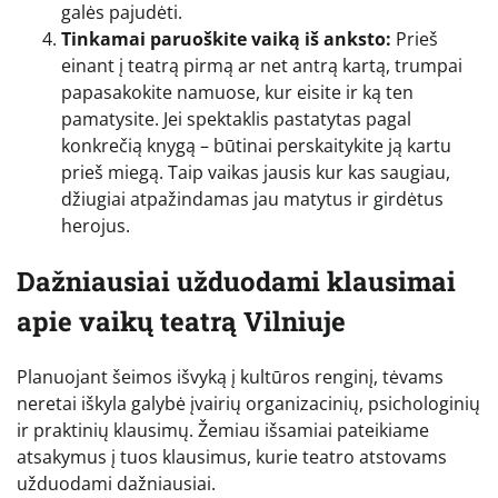
galės pajudėti.
Tinkamai paruoškite vaiką iš anksto:
Prieš
einant į teatrą pirmą ar net antrą kartą, trumpai
papasakokite namuose, kur eisite ir ką ten
pamatysite. Jei spektaklis pastatytas pagal
konkrečią knygą – būtinai perskaitykite ją kartu
prieš miegą. Taip vaikas jausis kur kas saugiau,
džiugiai atpažindamas jau matytus ir girdėtus
herojus.
Dažniausiai užduodami klausimai
apie vaikų teatrą Vilniuje
Planuojant šeimos išvyką į kultūros renginį, tėvams
neretai iškyla galybė įvairių organizacinių, psichologinių
ir praktinių klausimų. Žemiau išsamiai pateikiame
atsakymus į tuos klausimus, kurie teatro atstovams
užduodami dažniausiai.