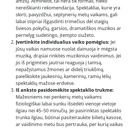
amžių. Atminkite, tai nėra tik formali, nieko
nereiškianti rekomendacija. Spektakliai, kurie yra
skirti, pavyzdžiui, septynerių metų vaikams, gali
labai stipriai išgąsdinti trimečius dėl staigių
šviesos pokyčių, garsios, dramatiškos muzikos ar
pernelyg sudėtingo, įtempto siužeto.
Įvertinkite individualius vaiko pomėgius:
Jei
jūsų vaikas namuose nuolat dainuoja ir mėgsta
muziką, drąsiai rinkitės muzikinius vaidinimus. Jei
jis iš prigimties jautriai reaguoja į tamsą,
nepažįstamus žmones ar didelį triukšmą,
paieškokite jaukesnių, kamerinių, ramių lėlių
spektaklių mažose erdvėse.
Iš anksto pasidomėkite spektaklio trukme:
Mažesniems nei penkerių metų vaikams
fiziologiškai labai sunku išsėdėti vienoje vietoje
ilgiau nei 45–50 minučių. Jei pasirinktas spektaklis
trunka ilgiau, būtinai pasiteiraukite bilietų kasose,
ar vaidinimo metu bus pertrauka, per kurią vaikas