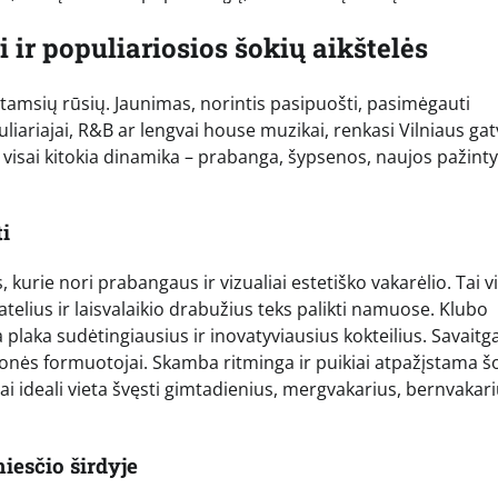
i ir populiariosios šokių aikštelės
ar tamsių rūsių. Jaunimas, norintis pasipuošti, pasimėgauti
liariajai, R&B ar lengvai house muzikai, renkasi Vilniaus ga
a visai kitokia dinamika – prabanga, šypsenos, naujos pažinty
ti
 kurie nori prabangaus ir vizualiai estetiško vakarėlio. Tai vi
telius ir laisvalaikio drabužius teks palikti namuose. Klubo
 plaka sudėtingiausius ir inovatyviausius kokteilius. Savaitga
onės formuotojai. Skamba ritminga ir puikiai atpažįstama š
ai ideali vieta švęsti gimtadienius, mergvakarius, bernvakari
iesčio širdyje