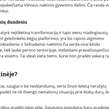
nepakeičiama Vilniaus naktinio gyvenimo dalimi. Čia randa vi
tikai.
nių dundesiu
patyrė neįtikėtiną transformaciją ir tapo vienu madingiausių
i ant geležinkelio bėgių platformos, yra šio rajono atgimimo
enktadienio ir šeštadienio naktimis čia verda visai kitoks
je, tiek lauke perono teritorijoje, stebėdami pravažiuojančiu
a visiems. Tai ideali vieta tiems, kurie nori pradėti vakarą r
tinėje?
iai, saugiai ir be nesklandumų, verta žinoti keletą nerašytų
adės ne tik išvengti nemalonių situacijų prie klubų durų, be
.
rėlius pradėti labai vėlai. Dauguma populiarių barų pradeda