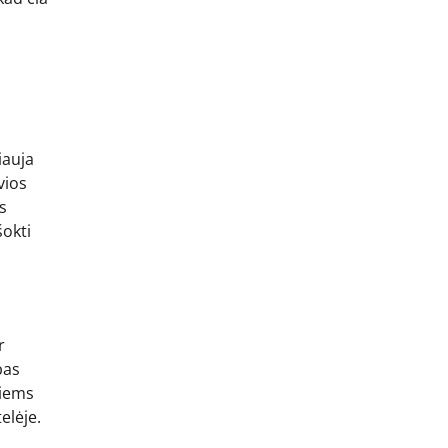
iauja
vios
s
šokti
r
bas
riems
elėje.