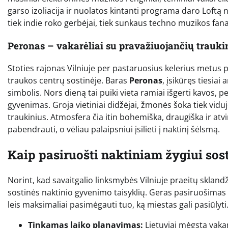
garso izoliacija ir nuolatos kintanti programa daro Loftą 
tiek indie roko gerbėjai, tiek sunkaus techno muzikos fana
Peronas – vakarėliai su pravažiuojančių trauki
Stoties rajonas Vilniuje per pastaruosius kelerius metus 
traukos centrų sostinėje. Baras
Peronas
, įsikūręs tiesia
simbolis. Nors dieną tai puiki vieta ramiai išgerti kavos, p
gyvenimas. Groja vietiniai didžėjai, žmonės šoka tiek vidu
traukinius. Atmosfera čia itin bohemiška, draugiška ir atvir
pabendrauti, o vėliau palaipsniui įsilieti į naktinį šėlsmą.
Kaip pasiruošti naktiniam žygiui sos
Norint, kad savaitgalio linksmybės Vilniuje praeitų sklandž
sostinės naktinio gyvenimo taisyklių. Geras pasiruošimas p
leis maksimaliai pasimėgauti tuo, ką miestas gali pasiūlyti
Tinkamas laiko planavimas:
Lietuviai mėgsta vaka