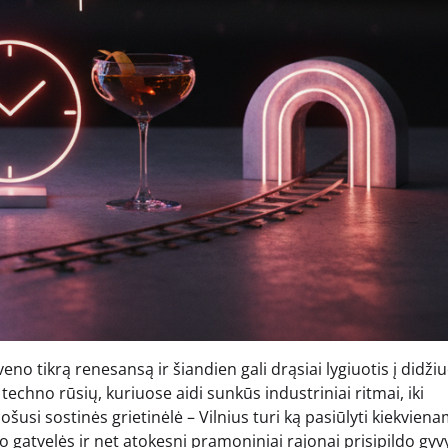
no tikrą renesansą ir šiandien gali drąsiai lygiuotis į didži
chno rūsių, kuriuose aidi sunkūs industriniai ritmai, iki
ošusi sostinės grietinėlė – Vilnius turi ką pasiūlyti kiekvien
io gatvelės ir net atokesni pramoniniai rajonai prisipildo gyv