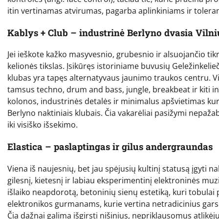
itin vertinamas atvirumas, pagarba aplinkiniams ir tolera
Kablys + Club – industrinė Berlyno dvasia Vilni
Jei ieškote kažko masyvesnio, grubesnio ir alsuojančio t
kelionės tikslas. Įsikūręs istoriniame buvusių Geležinkelie
klubas yra tapęs alternatyvaus jaunimo traukos centru. Vidu
tamsus techno, drum and bass, jungle, breakbeat ir kiti 
kolonos, industrinės detalės ir minimalus apšvietimas kuri
Berlyno naktiniais klubais. Čia vakarėliai pasižymi nepažab
iki visiško išsekimo.
Elastica – paslaptingas ir gilus andergraundas
Viena iš naujesnių, bet jau spėjusių kultinį statusą įgyti na
gilesnį, kietesnį ir labiau eksperimentinį elektroninės m
išlaiko neapdorotą, betoninių sienų estetiką, kuri tobulai
elektronikos gurmanams, kurie vertina netradicinius gar
Čia dažnai galima išgirsti nišinius, nepriklausomus atlikėj