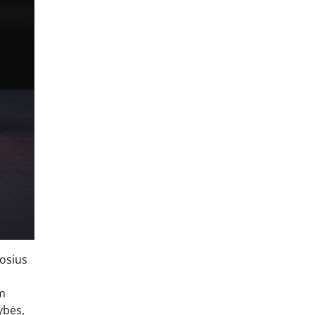
uosius
am
ybės,