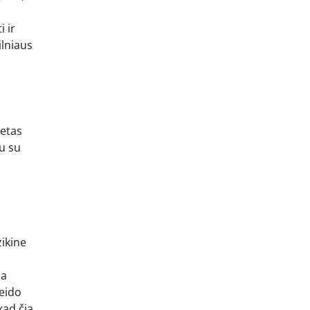
i ir
ilniaus
letas
mu su
zikine
ia
veido
kad čia