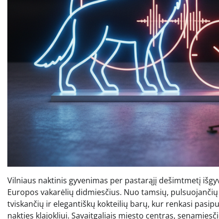
Vilniaus naktinis gyvenimas per pastarąjį dešimtmetį išgyve
Europos vakarėlių didmiesčius. Nuo tamsių, pulsuojančių te
tviskančių ir elegantiškų kokteilių barų, kur renkasi pasipu
nakties klajokliui. Savaitgaliais miesto centras, senamiesč