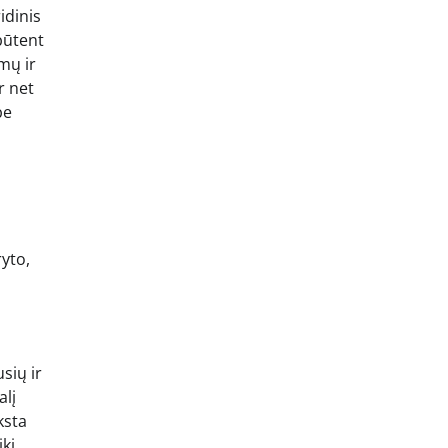
idinis
būtent
mų ir
r net
be
ryto,
sių ir
alį
ksta
iki