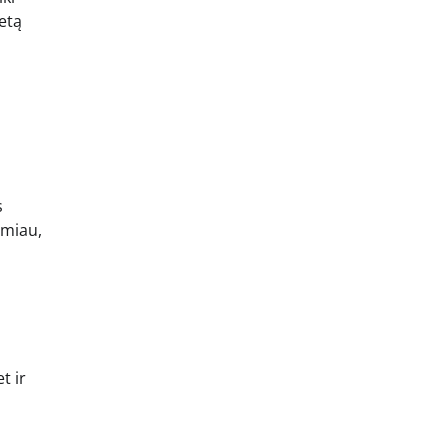
etą
s
amiau,
t ir