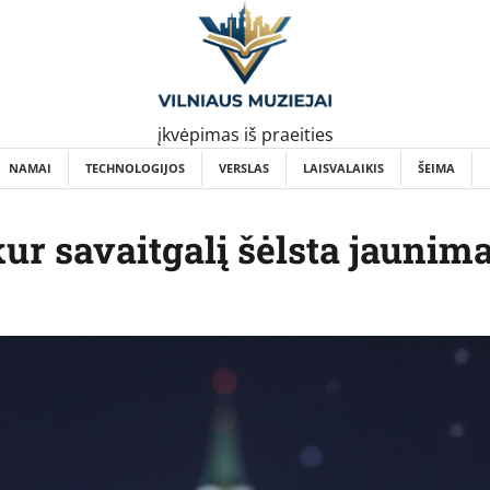
įkvėpimas iš praeities
NAMAI
TECHNOLOGIJOS
VERSLAS
LAISVALAIKIS
ŠEIMA
kur savaitgalį šėlsta jaunim