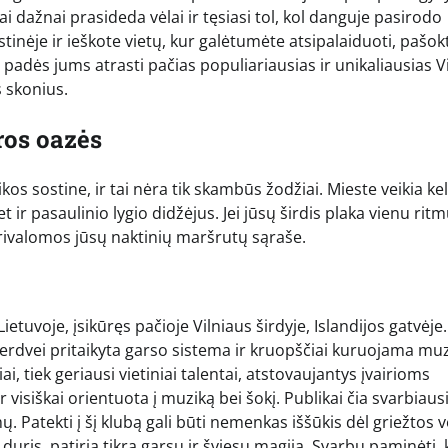
i dažnai prasideda vėlai ir tęsiasi tol, kol danguje pasirodo
stinėje ir ieškote vietų, kur galėtumėte atsipalaiduoti, pašokt
 padės jums atrasti pačias populiariausias ir unikaliausias V
s skonius.
ros oazės
s sostine, ir tai nėra tik skambūs žodžiai. Mieste veikia ke
et ir pasaulinio lygio didžėjus. Jei jūsų širdis plaka vienu rit
privalomos jūsų naktinių maršrutų sąraše.
etuvoje, įsikūręs pačioje Vilniaus širdyje, Islandijos gatvėje.
ai erdvei pritaikyta garso sistema ir kruopščiai kuruojama mu
i, tiek geriausi vietiniai talentai, atstovaujantys įvairioms
visiškai orientuota į muziką bei šokį. Publikai čia svarbiaus
ų. Patekti į šį klubą gali būti nemenkas iššūkis dėl griežtos 
 duris, patiria tikrą garsų ir šviesų magiją. Svarbu paminėti, 