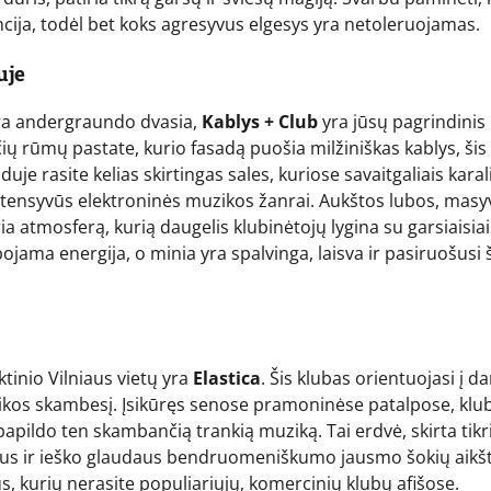
ncija, todėl bet koks agresyvus elgesys yra netoleruojamas.
uje
ikra andergraundo dvasia,
Kablys + Club
yra jūsų pagrindinis
čių rūmų pastate, kurio fasadą puošia milžiniškas kablys, šis
je rasite kelias skirtingas sales, kuriose savaitgaliais karal
intensyvūs elektroninės muzikos žanrai. Aukštos lubos, masy
a atmosferą, kurią daugelis klubinėtojų lygina su garsiaisiai
ojama energija, o minia yra spalvinga, laisva ir pasiruošusi 
ktinio Vilniaus vietų yra
Elastica
. Šis klubas orientuojasi į da
uzikos skambesį. Įsikūręs senose pramoninėse patalpose, klu
 papildo ten skambančią trankią muziką. Tai erdvė, skirta tik
sus ir ieško glaudaus bendruomeniškumo jausmo šokių aikšt
us, kurių nerasite populiariųjų, komercinių klubų afišose.