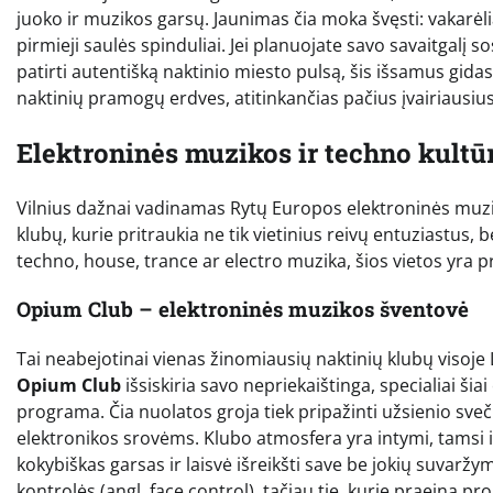
juoko ir muzikos garsų. Jaunimas čia moka švęsti: vakarėlia
pirmieji saulės spinduliai. Jei planuojate savo savaitgalį so
patirti autentišką naktinio miesto pulsą, šis išsamus gidas
naktinių pramogų erdves, atitinkančias pačius įvairiausiu
Elektroninės muzikos ir techno kultū
Vilnius dažnai vadinamas Rytų Europos elektroninės muziko
klubų, kurie pritraukia ne tik vietinius reivų entuziastus, b
techno, house, trance ar electro muzika, šios vietos yra 
Opium Club – elektroninės muzikos šventovė
Tai neabejotinai vienas žinomiausių naktinių klubų visoje Li
Opium Club
išsiskiria savo nepriekaištinga, specialiai ši
programa. Čia nuolatos groja tiek pripažinti užsienio svečia
elektronikos srovėms. Klubo atmosfera yra intymi, tamsi ir 
kokybiškas garsas ir laisvė išreikšti save be jokių suvaržym
kontrolės (angl. face control), tačiau tie, kurie praeina pro