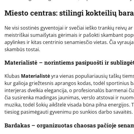
Miesto centras: stilingi kokteilių bara
Ne visi sostinės gyventojai ir svečiai ieško trankių reivų 
meistriškai sumaišytais gėrimais ir pašokti skambant popu
apylinkes ir kitas centrinio senamiesčio vietas. Čia vyrauj
skambūs tostai.
Materialistė – norintiems pasipuošti ir sublizgė
Klubas
Materialistė
yra vienas populiariausių taškų tiems,
kur galioja griežtesnis aprangos kodas, todėl sportinius ba
interjeras dvelkia elegancija, o profesionalūs barmenai čia
čia susirenka madingas jaunimas, verslo atstovai ir nuom
muzika, todėl šokių aikštelė visada būna pilna energijos. T
tiesiog pasimėgauti gyvenimu po sunkios darbo savaitės.
Bardakas – organizuotas chaosas pačioje senam