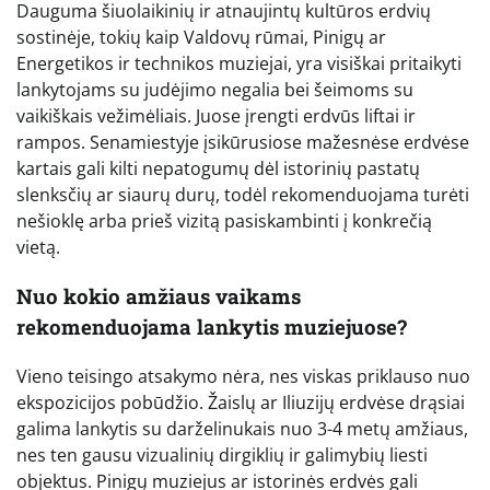
Dauguma šiuolaikinių ir atnaujintų kultūros erdvių
sostinėje, tokių kaip Valdovų rūmai, Pinigų ar
Energetikos ir technikos muziejai, yra visiškai pritaikyti
lankytojams su judėjimo negalia bei šeimoms su
vaikiškais vežimėliais. Juose įrengti erdvūs liftai ir
rampos. Senamiestyje įsikūrusiose mažesnėse erdvėse
kartais gali kilti nepatogumų dėl istorinių pastatų
slenksčių ar siaurų durų, todėl rekomenduojama turėti
nešioklę arba prieš vizitą pasiskambinti į konkrečią
vietą.
Nuo kokio amžiaus vaikams
rekomenduojama lankytis muziejuose?
Vieno teisingo atsakymo nėra, nes viskas priklauso nuo
ekspozicijos pobūdžio. Žaislų ar Iliuzijų erdvėse drąsiai
galima lankytis su darželinukais nuo 3-4 metų amžiaus,
nes ten gausu vizualinių dirgiklių ir galimybių liesti
objektus. Pinigų muziejus ar istorinės erdvės gali