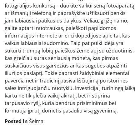
fotografijos konkursą – duokite vaikui seną fotoaparatą
ar išmanųjį telefoną ir paprašykite užfiksuoti penkis
jam labiausiai patikusius dalykus. Vėliau, grįžę namo,
galite aptarti nuotraukas, paieškoti papildomos
informacijos internete ar enciklopedijose apie tai, kas
vaikus labiausiai sudomino. Taip pat puiki idėja yra
sukurti trumpą lobių paieškos žemėlapį su užduotimis:
kas greičiau suras seniausią monetą, kas pirmas
suskaičiuos visus garvežius ar kas sugebės atpažinti
iliuzijos paslaptį. Tokie paprasti žaidybiniai elementai
paverčia net ir tradicinį pasivaikščiojimą po istorines
sales intriguojančiu nuotykiu. Investicija į turiningą laiką
kartu ne tik plečia vaikų akiratį, bet ir stiprina
tarpusavio ryšį, kuria bendrus prisiminimus bei
formuoja įprotį domėtis pasauliu visą gyvenimą.
Posted in
Šeima