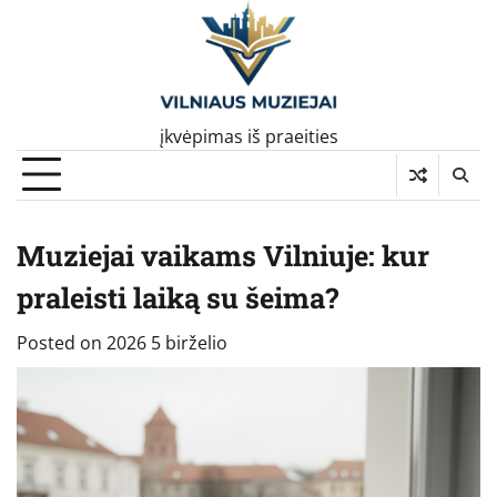
Skip
to
content
įkvėpimas iš praeities
Muziejai vaikams Vilniuje: kur
praleisti laiką su šeima?
Posted on
2026 5 birželio