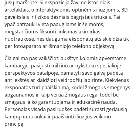
jūsų maršrute. Ši ekspozicija žavi ne istoriniais
artefaktais, o interaktyviomis optinėmis iliuzijomis, 3D
paveikslais ir fizikos dėsniais pagrįstais triukais. Tai
ypač patraukli vieta paaugliams ir šeimoms,
mėgstančioms fiksuoti linksmas akimirkas
nuotraukose, nes dauguma eksponatų atsiskleidžia tik
per fotoaparato ar išmaniojo telefono objektyvą.
Čia galima pasivaikščioti aukštyn kojomis apverstame
kambaryje, pasijusti milžinu ar nykštuku specialioje
perspektyvos patalpoje, pamatyti savo galvą padėtą
ant lėkštės ar klaidžioti veidrodžių labirinte. Kiekvienas
eksponatas turi paaiškinimą, kodėl žmogaus smegenys
apgaunamos ir kaip veikia žmogaus rega, todėl be
smagaus laiko garantuojama ir edukacinė nauda.
Personalas visada pasiruošęs padėti surasti geriausią
kampą nuotraukai ir paaiškinti iliuzijos veikimo
principą.