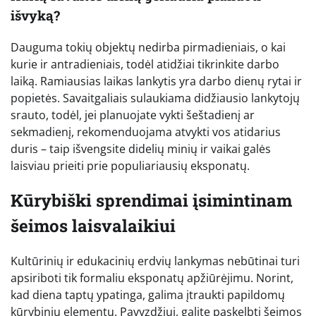
išvyką?
Dauguma tokių objektų nedirba pirmadieniais, o kai
kurie ir antradieniais, todėl atidžiai tikrinkite darbo
laiką. Ramiausias laikas lankytis yra darbo dienų rytai ir
popietės. Savaitgaliais sulaukiama didžiausio lankytojų
srauto, todėl, jei planuojate vykti šeštadienį ar
sekmadienį, rekomenduojama atvykti vos atidarius
duris – taip išvengsite didelių minių ir vaikai galės
laisviau prieiti prie populiariausių eksponatų.
Kūrybiški sprendimai įsimintinam
šeimos laisvalaikiui
Kultūrinių ir edukacinių erdvių lankymas nebūtinai turi
apsiriboti tik formaliu eksponatų apžiūrėjimu. Norint,
kad diena taptų ypatinga, galima įtraukti papildomų
kūrybinių elementų. Pavyzdžiui, galite paskelbti šeimos