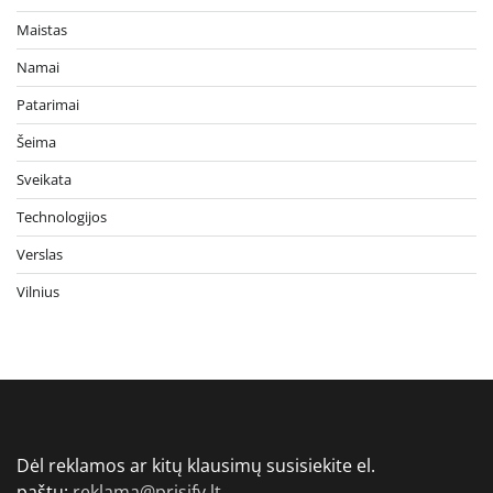
Maistas
Namai
Patarimai
Šeima
Sveikata
Technologijos
Verslas
Vilnius
Dėl reklamos ar kitų klausimų susisiekite el.
paštu:
reklama@prisify.lt