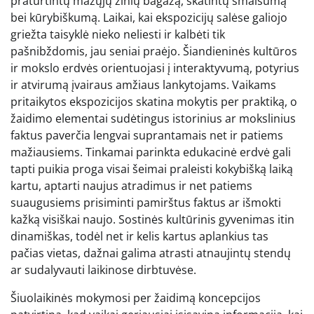
praturtintų mažųjų žinių bagažą, skatintų smalsumą
bei kūrybiškumą. Laikai, kai ekspozicijų salėse galiojo
griežta taisyklė nieko neliesti ir kalbėti tik
pašnibždomis, jau seniai praėjo. Šiandieninės kultūros
ir mokslo erdvės orientuojasi į interaktyvumą, potyrius
ir atvirumą įvairaus amžiaus lankytojams. Vaikams
pritaikytos ekspozicijos skatina mokytis per praktiką, o
žaidimo elementai sudėtingus istorinius ar mokslinius
faktus paverčia lengvai suprantamais net ir patiems
mažiausiems. Tinkamai parinkta edukacinė erdvė gali
tapti puikia proga visai šeimai praleisti kokybišką laiką
kartu, aptarti naujus atradimus ir net patiems
suaugusiems prisiminti pamirštus faktus ar išmokti
kažką visiškai naujo. Sostinės kultūrinis gyvenimas itin
dinamiškas, todėl net ir kelis kartus aplankius tas
pačias vietas, dažnai galima atrasti atnaujintų stendų
ar sudalyvauti laikinose dirbtuvėse.
Šiuolaikinės mokymosi per žaidimą koncepcijos