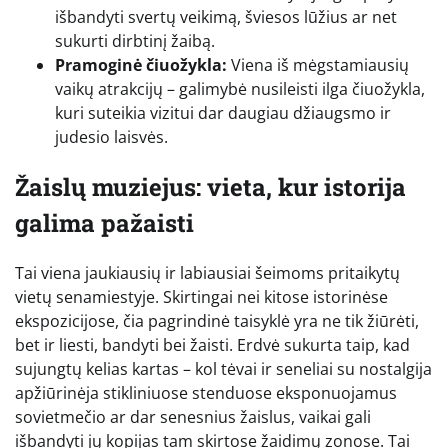
išbandyti svertų veikimą, šviesos lūžius ar net
sukurti dirbtinį žaibą.
Pramoginė čiuožykla:
Viena iš mėgstamiausių
vaikų atrakcijų – galimybė nusileisti ilga čiuožykla,
kuri suteikia vizitui dar daugiau džiaugsmo ir
judesio laisvės.
Žaislų muziejus: vieta, kur istorija
galima pažaisti
Tai viena jaukiausių ir labiausiai šeimoms pritaikytų
vietų senamiestyje. Skirtingai nei kitose istorinėse
ekspozicijose, čia pagrindinė taisyklė yra ne tik žiūrėti,
bet ir liesti, bandyti bei žaisti. Erdvė sukurta taip, kad
sujungtų kelias kartas – kol tėvai ir seneliai su nostalgija
apžiūrinėja stikliniuose stenduose eksponuojamus
sovietmečio ar dar senesnius žaislus, vaikai gali
išbandyti jų kopijas tam skirtose žaidimų zonose. Tai