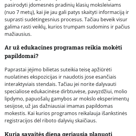
pasirodyti įdomesnės pradinių klasių moksleiviams
(nuo 7 metų), kai jie jau gali patys skaityti informaciją ir
suprasti sudėtingesnius procesus. Tačiau beveik visur
galima rasti veiklų, kurios trumpam sudomins ir pačius
mažiausius.
Ar už edukacines programas reikia mokėti
papildomai?
Paprastai įėjimo bilietas suteikia teisę apžiūrėti
nuolatines ekspozicijas ir naudotis jose esančiais
interaktyviais stendais. Tačiau jei norite dalyvauti
specialiose edukacinėse dirbtuvėse, pavyzdžiui, molio
lipdymo, papuošalų gamybos ar mokslo eksperimentų
sesijose, už jas dažniausiai imamas papildomas
mokestis. Kai kurios programos reikalauja išankstinės
registracijos dėl riboto dalyvių skaičiaus.
Kurią savaitės dieną geriausia planuoti