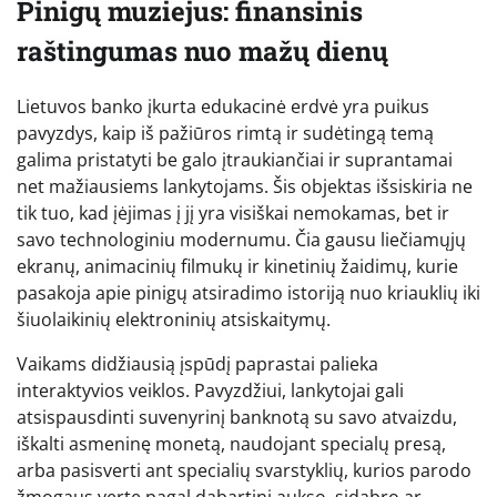
Pinigų muziejus: finansinis
raštingumas nuo mažų dienų
Lietuvos banko įkurta edukacinė erdvė yra puikus
pavyzdys, kaip iš pažiūros rimtą ir sudėtingą temą
galima pristatyti be galo įtraukiančiai ir suprantamai
net mažiausiems lankytojams. Šis objektas išsiskiria ne
tik tuo, kad įėjimas į jį yra visiškai nemokamas, bet ir
savo technologiniu modernumu. Čia gausu liečiamųjų
ekranų, animacinių filmukų ir kinetinių žaidimų, kurie
pasakoja apie pinigų atsiradimo istoriją nuo kriauklių iki
šiuolaikinių elektroninių atsiskaitymų.
Vaikams didžiausią įspūdį paprastai palieka
interaktyvios veiklos. Pavyzdžiui, lankytojai gali
atsispausdinti suvenyrinį banknotą su savo atvaizdu,
iškalti asmeninę monetą, naudojant specialų presą,
arba pasisverti ant specialių svarstyklių, kurios parodo