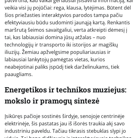
patvirtina, kad vaikai geriausiai įsisavina informaciją, kai
veikia visi jų pojūčiai: rega, klausa, lytėjimas. Būtent dėl
šios priežasties interaktyvios parodos tampa pačiu
efektyviausiu būdu sudominti jaunąją kartą. Renkantis
maršrutą šeimos savaitgaliui, verta atkreipti dėmesį į
tai, kas labiausiai domina jūsų atžalas – nuo
technologijų ir transporto iki istorijos ar magiškų
iliuzijų. Žemiau apžvelgsime populiariausias ir
labiausiai lankytojų pamėgtas vietas, kurios
neabejotinai paliks įspūdį tiek darželinukams, tiek
paaugliams.
Energetikos ir technikos muziejus:
mokslo ir pramogų sintezė
Įsikūręs pačioje sostinės širdyje, senojoje centrinėje
elektrinėje, šis pastatas jau iš išorės traukia akį savo
industriniu paveldu. Tačiau tikrasis stebuklas slypi jo