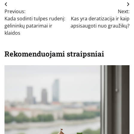
Navigacija
Previous:
Next:
tarp
Kada sodinti tulpes rudenį:
Kas yra deratizacija ir kaip
įrašų
gėlininkų patarimai ir
apsisaugoti nuo graužikų?
klaidos
Rekomenduojami straipsniai