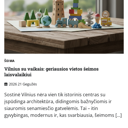
ŠEIMA
Vilnius su vaikais: geriausios vietos šeimos
laisvalaikiui
2026 21 Gegužės
Sostinė Vilnius nėra vien tik istorinis centras su
įspūdinga architektūra, didingomis bažnyčiomis ir
siauromis senamiesčio gatvelėmis. Tai – itin
gyvybingas, modernus ir, kas svarbiausia, šeimoms […]