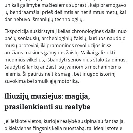
unikali galimybė mažiesiems suprasti, kaip pramogavo
jų bendraamžiai prieš dešimtis ar net šimtus metų, kai
dar nebuvo išmaniųjų technologijų.
Ekspozicija suskirstyta į kelias chronologines dalis: nuo
pačių seniausių, archeologinių žaislų, kuriuos naudojo
mūsų protėviai, iki pramoninės revoliucijos ir XX
amžiaus masinės gamybos žaislų. Vaikai gali sukti
medinius vilkelius, išbandyti senovinius stalo žaidimus,
šaudyti iš lankų ar žaisti su įvairiomis mechaninėmis
lėlėmis. Ši patirtis ne tik smagi, bet ir ugdo istorinį
suvokimą bei smulkiąją motoriką.
Iliuzijų muziejus: magija,
prasilenkianti su realybe
Jei ieškote vietos, kurioje realybė susipina su fantazija,
o kiekvienas žingsnis kelia nuostabą, tai ideali stotelė