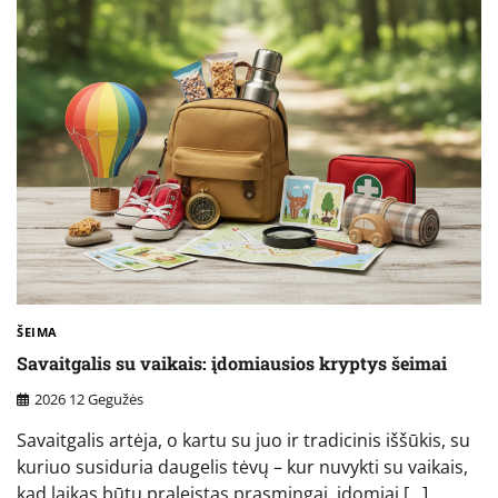
ŠEIMA
Savaitgalis su vaikais: įdomiausios kryptys šeimai
2026 12 Gegužės
Savaitgalis artėja, o kartu su juo ir tradicinis iššūkis, su
kuriuo susiduria daugelis tėvų – kur nuvykti su vaikais,
kad laikas būtų praleistas prasmingai, įdomiai […]