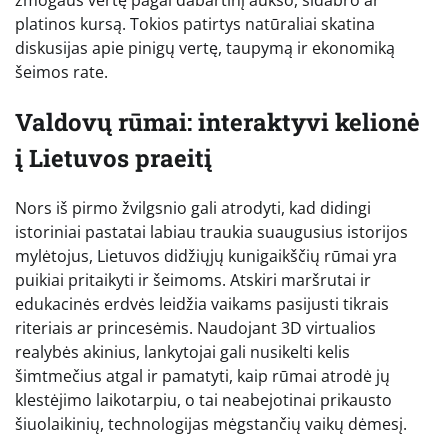
žmogaus vertę pagal dabartinį aukso, sidabro ar
platinos kursą. Tokios patirtys natūraliai skatina
diskusijas apie pinigų vertę, taupymą ir ekonomiką
šeimos rate.
Valdovų rūmai: interaktyvi kelionė
į Lietuvos praeitį
Nors iš pirmo žvilgsnio gali atrodyti, kad didingi
istoriniai pastatai labiau traukia suaugusius istorijos
mylėtojus, Lietuvos didžiųjų kunigaikščių rūmai yra
puikiai pritaikyti ir šeimoms. Atskiri maršrutai ir
edukacinės erdvės leidžia vaikams pasijusti tikrais
riteriais ar princesėmis. Naudojant 3D virtualios
realybės akinius, lankytojai gali nusikelti kelis
šimtmečius atgal ir pamatyti, kaip rūmai atrodė jų
klestėjimo laikotarpiu, o tai neabejotinai prikausto
šiuolaikinių, technologijas mėgstančių vaikų dėmesį.