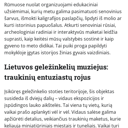
Rūmuose nuolat organizuojami edukaciniai
užsiėmimai, kurių metu galima pasimatuoti senovinius
šarvus, išmokti kaligrafijos paslapčių, lipdyti iš molio ar
kurti istorinius papuošalus. Atkurti senoviniai rūsiai,
archeologiniai radiniai ir interaktyvūs maketai leidžia
suprasti, kaip keitėsi mūsų valstybės sostinė ir kaip
gyveno to meto didikai. Tai puiki proga papildyti
mokykloje įgytas istorijos žinias gyvais vaizdiniais.
Lietuvos geležinkelių muziejus:
traukinių entuziastų rojus
Įsikūręs geležinkelio stoties teritorijoje, šis objektas
susideda iš dviejų dalių – vidaus ekspozicijos ir
įspūdingos lauko aikštelės. Tai viena tų vietų, kurią
vaikai prašo aplankyti vėl ir vėl. Vidaus salėse galima
apžiūrėti detalius, veikiančius traukinių maketus, kurie
keliauja miniatiūriniais miestais ir tuneliais. Vaikai turi