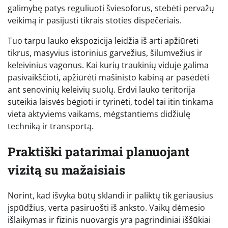
galimybę patys reguliuoti šviesoforus, stebėti pervažų
veikimą ir pasijusti tikrais stoties dispečeriais.
Tuo tarpu lauko ekspozicija leidžia iš arti apžiūrėti
tikrus, masyvius istorinius garvežius, šilumvežius ir
keleivinius vagonus. Kai kurių traukinių viduje galima
pasivaikščioti, apžiūrėti mašinisto kabiną ar pasėdėti
ant senovinių keleivių suolų. Erdvi lauko teritorija
suteikia laisvės bėgioti ir tyrinėti, todėl tai itin tinkama
vieta aktyviems vaikams, mėgstantiems didžiulę
techniką ir transportą.
Praktiški patarimai planuojant
vizitą su mažaisiais
Norint, kad išvyka būtų sklandi ir paliktų tik geriausius
įspūdžius, verta pasiruošti iš anksto. Vaikų dėmesio
išlaikymas ir fizinis nuovargis yra pagrindiniai iššūkiai