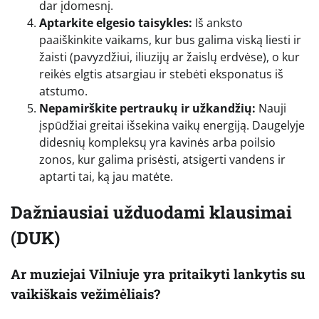
dar įdomesnį.
Aptarkite elgesio taisykles:
Iš anksto
paaiškinkite vaikams, kur bus galima viską liesti ir
žaisti (pavyzdžiui, iliuzijų ar žaislų erdvėse), o kur
reikės elgtis atsargiau ir stebėti eksponatus iš
atstumo.
Nepamirškite pertraukų ir užkandžių:
Nauji
įspūdžiai greitai išsekina vaikų energiją. Daugelyje
didesnių kompleksų yra kavinės arba poilsio
zonos, kur galima prisėsti, atsigerti vandens ir
aptarti tai, ką jau matėte.
Dažniausiai užduodami klausimai
(DUK)
Ar muziejai Vilniuje yra pritaikyti lankytis su
vaikiškais vežimėliais?