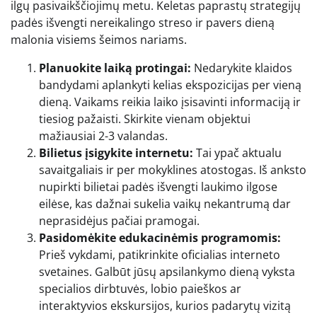
ilgų pasivaikščiojimų metu. Keletas paprastų strategijų
padės išvengti nereikalingo streso ir pavers dieną
malonia visiems šeimos nariams.
Planuokite laiką protingai:
Nedarykite klaidos
bandydami aplankyti kelias ekspozicijas per vieną
dieną. Vaikams reikia laiko įsisavinti informaciją ir
tiesiog pažaisti. Skirkite vienam objektui
mažiausiai 2-3 valandas.
Bilietus įsigykite internetu:
Tai ypač aktualu
savaitgaliais ir per mokyklines atostogas. Iš anksto
nupirkti bilietai padės išvengti laukimo ilgose
eilėse, kas dažnai sukelia vaikų nekantrumą dar
neprasidėjus pačiai pramogai.
Pasidomėkite edukacinėmis programomis:
Prieš vykdami, patikrinkite oficialias interneto
svetaines. Galbūt jūsų apsilankymo dieną vyksta
specialios dirbtuvės, lobio paieškos ar
interaktyvios ekskursijos, kurios padarytų vizitą