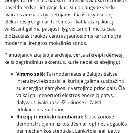
viduje. Tai bene didžiausia ir interaktyviausia technikos
paveldo erdvė Lietuvoje, kuri siūlo daugybę veiklų
įvairaus amžiaus tyrinėtojams. Čia išlaikyti senieji
elektrinės įrenginiai, turbinos ir katilai, tarp kurių
vaikštant galima pasijusti lyg veiksmo filme, tačiau
didžiausias traukos centras jaunosioms kartoms yra
moderniai įrengtos mokslinės zonos.
Planuojant vizitą šioje erdvėje, verta atkreipti dėmesį į
kelis pagrindinius akcentus, kurie nepaliks abejingų:
Virsmo salė:
Tai moderniausia Baltijos šalyse
interaktyvi ekspozicija, kurioje galima susipažinti
su energijos gamybos ir vartojimo principais. Čia
vaikai gali generuoti elektros energiją patys,
dalyvauti įvairiuose iššūkiuose ir žaisti
edukacinius žaidimus.
Iliuzijų ir mokslo kambariai:
Šiose zonose
demonstruojami fizikos dėsniai, optinės apgaulės
bei mechanikos stebuklai. Lankytojai gali patys