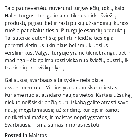
Taip pat nevertėtų nuvertinti turgaviečių, tokių kaip
Halės turgus. Ten galima ne tik nusipirkti šviežių
produktų pigiau, bet ir rasti puikių užkandinių, kurios
ruošia patiekalus tiesiai iš turguje esančių produktų.
Tai suteikia autentišką patirtį ir leidžia tiesiogiai
paremti vietinius ūkininkus bei smulkiuosius
verslininkus. Valgyti turguje yra ne tik nebrangu, bet ir
madinga – čia galima rasti viską nuo šviežių austrių iki
tradicinių lietuviškų blynų.
Galiausiai, svarbiausia taisyklė – nebijokite
eksperimentuoti. Vilnius yra dinamiškas miestas,
kuriame nuolat atsidaro naujos vietos. Kartais užsukę į
niekuo neišsiskiriančią durų iškabą galite atrasti savo
naują mėgstamiausią užkandinę, kurioje ir kainos
neįtikėtinai mažos, ir maistas neprilygstamas.
Svarbiausia – smalsumas ir noras ieškoti.
Posted in
Maistas