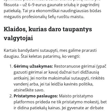
fiksuota – už 6–9 eurus gaunate sriubą ir pagrindinį
patiekalą. Tai yra ekonomiškai naudingiausias būdas
mėgautis profesionalių šefų ruoštu maistu.
Klaidos, kurias daro taupantys
valgytojai
Kartais bandydami sutaupyti, mes galime prarasti
daugiau. Štai keletas patarimų, ko vengti:
Gėrimų užsakymas:
Restoranuose gėrimai (ypač
gazuoti gėrimai ar kava) dažnai turi didžiausią
antkainį. Jei norite maksimaliai sutaupyti, rinkitės
vandenį arba, jei tai leidžia kavinės politika,
atsineškite savo.
Pristatymo paslaugos:
Maisto pristatymo
platformos prideda ne tik pristatymo mokestį, bet
ir didina patiekalų kainas. Jei gyvenate ar dirbate