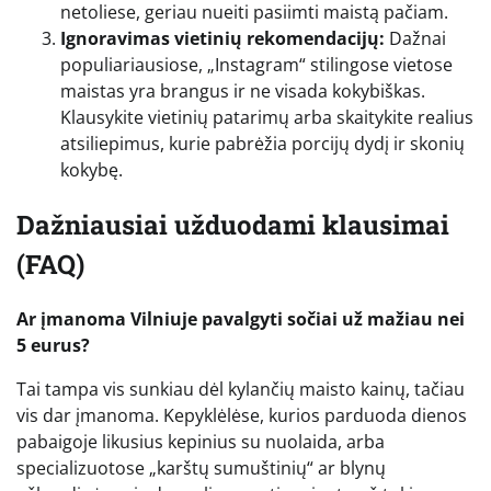
netoliese, geriau nueiti pasiimti maistą pačiam.
Ignoravimas vietinių rekomendacijų:
Dažnai
populiariausiose, „Instagram“ stilingose vietose
maistas yra brangus ir ne visada kokybiškas.
Klausykite vietinių patarimų arba skaitykite realius
atsiliepimus, kurie pabrėžia porcijų dydį ir skonių
kokybę.
Dažniausiai užduodami klausimai
(FAQ)
Ar įmanoma Vilniuje pavalgyti sočiai už mažiau nei
5 eurus?
Tai tampa vis sunkiau dėl kylančių maisto kainų, tačiau
vis dar įmanoma. Kepyklėlėse, kurios parduoda dienos
pabaigoje likusius kepinius su nuolaida, arba
specializuotose „karštų sumuštinių“ ar blynų