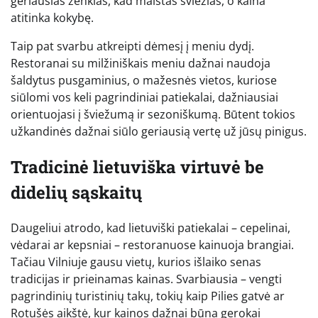
geriausias ženklas, kad maistas šviežias, o kaina
atitinka kokybę.
Taip pat svarbu atkreipti dėmesį į meniu dydį.
Restoranai su milžiniškais meniu dažnai naudoja
šaldytus pusgaminius, o mažesnės vietos, kuriose
siūlomi vos keli pagrindiniai patiekalai, dažniausiai
orientuojasi į šviežumą ir sezoniškumą. Būtent tokios
užkandinės dažnai siūlo geriausią vertę už jūsų pinigus.
Tradicinė lietuviška virtuvė be
didelių sąskaitų
Daugeliui atrodo, kad lietuviški patiekalai – cepelinai,
vėdarai ar kepsniai – restoranuose kainuoja brangiai.
Tačiau Vilniuje gausu vietų, kurios išlaiko senas
tradicijas ir prieinamas kainas. Svarbiausia – vengti
pagrindinių turistinių takų, tokių kaip Pilies gatvė ar
Rotušės aikštė, kur kainos dažnai būna gerokai