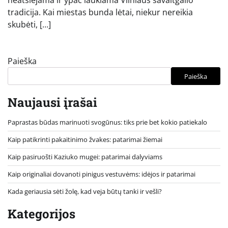
neatsiejama ir ypač laukiama Vilniaus savaitgalio
tradicija. Kai miestas bunda lėtai, niekur nereikia
skubėti, […]
Paieška
Paieška
Naujausi įrašai
Paprastas būdas marinuoti svogūnus: tiks prie bet kokio patiekalo
Kaip patikrinti pakaitinimo žvakes: patarimai žiemai
Kaip pasiruošti Kaziuko mugei: patarimai dalyviams
Kaip originaliai dovanoti pinigus vestuvėms: idėjos ir patarimai
Kada geriausia sėti žolę, kad veja būtų tanki ir vešli?
Kategorijos