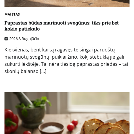
MAISTAS
Paprastas būdas marinuoti svogūnus: tiks prie bet
kokio patiekalo
2026 8 Rugpjūčio
Kiekvienas, bent kartą ragavęs teisingai paruoštų
marinuotų svogūnų, puikiai žino, kokį stebuklą jie gali
sukurti lėkštėje. Tai nėra tiesiog paprastas priedas – tai
skonių balanso […]