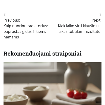
Navigacija
Previous:
Next:
tarp
Kaip nuorinti radiatorius:
Kiek laiko virti kiaušinius:
įrašų
paprastas gidas šiltiems
laikas tobulam rezultatui
namams
Rekomenduojami straipsniai