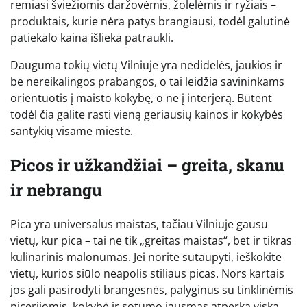
remiasi šviežiomis daržovėmis, žolelėmis ir ryžiais –
produktais, kurie nėra patys brangiausi, todėl galutinė
patiekalo kaina išlieka patraukli.
Dauguma tokių vietų Vilniuje yra nedidelės, jaukios ir
be nereikalingos prabangos, o tai leidžia savininkams
orientuotis į maisto kokybę, o ne į interjerą. Būtent
todėl čia galite rasti vieną geriausių kainos ir kokybės
santykių visame mieste.
Picos ir užkandžiai – greita, skanu
ir nebrangu
Pica yra universalus maistas, tačiau Vilniuje gausu
vietų, kur pica – tai ne tik „greitas maistas“, bet ir tikras
kulinarinis malonumas. Jei norite sutaupyti, ieškokite
vietų, kurios siūlo neapolis stiliaus picas. Nors kartais
jos gali pasirodyti brangesnės, palyginus su tinklinėmis
picerijomis, kokybė ir sotumo jausmas atperka viską.