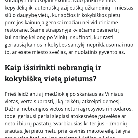
sutaupyti neaukojant skonio. Nuo jaukių šeimos
kepyklėlių iki autentiškų azijietiškų užkandinių – miestas
siūlo daugybę vietų, kur sočios ir kokybiškos pietų
porcijos kainuoja gerokai mažiau nei vidutiniame
restorane. Šiame straipsnyje kviečiame pasinerti į
kulinarinę kelionę po Vilnių ir sužinoti, kur rasti
geriausią kainos ir kokybės santykį, nepriklausomai nuo
to, ar esate miesto svečias, ar nuolatinis gyventojas.
Kaip išsirinkti nebrangią ir
kokybišką vietą pietums?
Prieš leidžiantis į medžioklę po skaniausias Vilniaus
vietas, verta suprasti, į ką reikėtų atkreipti dėmesį.
Dažnai nebrangios vietos neturi agresyvios rinkodaros,
todėl geriausi perlai slepiasi atokesnėse gatvelėse ar
netoli biurų pastatų. Svarbiausias kriterijus – žmonių
srautas. Jei pietų metu prie kavinės matote eilę, tai yra