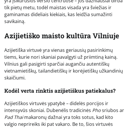
yra įsikūrusios verslo centruose – jos dažniausiai dirba
tik pietų metu, todėl maistas visada yra šviežias ir
gaminamas dideliais kiekiais, kas leidžia sumažinti
savikainą.
Azijietiško maisto kultūra Vilniuje
Azijietiška virtuvė yra vienas geriausių pasirinkimų
tiems, kurie nori skaniai pavalgyti už priimtiną kainą.
Vilnius gali pasigirti sparčiai augančiu autentiškų
vietnamietiškų, tailandietiškų ir korėjietiškų užkandinių
skaičiumi.
Kodėl verta rinktis azijietiškus patiekalus?
Azijietiškos virtuvės ypatybė – didelės porcijos ir
intensyvūs skoniai. Dubenėlis tradicinės
Pho
sriubos ar
Pad Thai
makaronų dažnai yra toks sotus, kad kito
valgio neprireiks iki pat vakaro. Be to, šios virtuvės