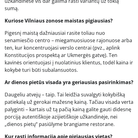
užkandinėse vis dar galima rasti variantų už tokią
sumą.
Kuriose Vilniaus zonose maistas pigiausias?
Pigesnį maistą dažniausiai rasite toliau nuo
senamiesčio centro – miegamuosiuose rajonuose arba
ten, kur koncentruojasi verslo centrai (pvz., aplink
Konstitucijos prospektą ar Ukmergės gatvę). Ten
kavinės orientuojasi į nuolatinius klientus, todėl kaina ir
kokybė turi būti subalansuotos.
Ar dienos pietūs visada yra geriausias pasirinkimas?
Daugeliu atvejų – taip. Tai leidžia suvalgyti kokybišką
patiekalą už gerokai mažesnę kainą. Tačiau visada verta
palyginti – kartais už tą pačią kainą galite gauti didesnę
porciją autentiškoje azijietiškoje užkandinėje, nei
„dienos pietų“ pasiūlyme brangiame restorane.
Kur rasti informaciją apie pigiausias vietas?