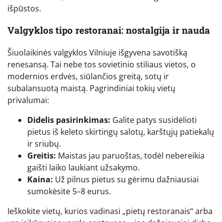
išpūstos.
Valgyklos tipo restoranai: nostalgija ir nauda
Šiuolaikinės valgyklos Vilniuje išgyvena savotišką
renesansą. Tai nebe tos sovietinio stiliaus vietos, o
modernios erdvės, siūlančios greitą, sotų ir
subalansuotą maistą. Pagrindiniai tokių vietų
privalumai:
Didelis pasirinkimas:
Galite patys susidėlioti
pietus iš keleto skirtingų salotų, karštųjų patiekalų
ir sriubų.
Greitis:
Maistas jau paruoštas, todėl nebereikia
gaišti laiko laukiant užsakymo.
Kaina:
Už pilnus pietus su gėrimu dažniausiai
sumokėsite 5–8 eurus.
Ieškokite vietų, kurios vadinasi „pietų restoranais“ arba