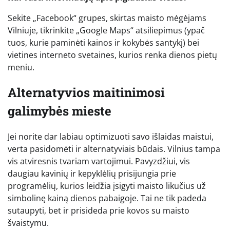
Sekite „Facebook“ grupes, skirtas maisto mėgėjams
Vilniuje, tikrinkite „Google Maps“ atsiliepimus (ypač
tuos, kurie paminėti kainos ir kokybės santykį) bei
vietines interneto svetaines, kurios renka dienos pietų
meniu.
Alternatyvios maitinimosi
galimybės mieste
Jei norite dar labiau optimizuoti savo išlaidas maistui,
verta pasidomėti ir alternatyviais būdais. Vilnius tampa
vis atviresnis tvariam vartojimui. Pavyzdžiui, vis
daugiau kavinių ir kepyklėlių prisijungia prie
programėlių, kurios leidžia įsigyti maisto likučius už
simbolinę kainą dienos pabaigoje. Tai ne tik padeda
sutaupyti, bet ir prisideda prie kovos su maisto
švaistymu.