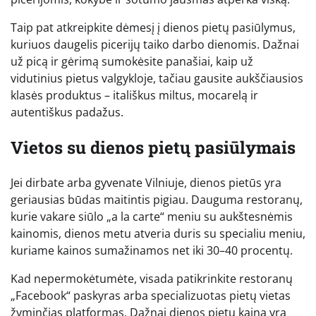
Taip pat atkreipkite dėmesį į dienos pietų pasiūlymus,
kuriuos daugelis picerijų taiko darbo dienomis. Dažnai
už picą ir gėrimą sumokėsite panašiai, kaip už
vidutinius pietus valgykloje, tačiau gausite aukščiausios
klasės produktus – itališkus miltus, mocarelą ir
autentiškus padažus.
Vietos su dienos pietų pasiūlymais
Jei dirbate arba gyvenate Vilniuje, dienos pietūs yra
geriausias būdas maitintis pigiau. Dauguma restoranų,
kurie vakare siūlo „a la carte“ meniu su aukštesnėmis
kainomis, dienos metu atveria duris su specialiu meniu,
kuriame kainos sumažinamos net iki 30–40 procentų.
Kad nepermokėtumėte, visada patikrinkite restoranų
„Facebook“ paskyras arba specializuotas pietų vietas
žyminčias platformas. Dažnai dienos pietų kaina yra