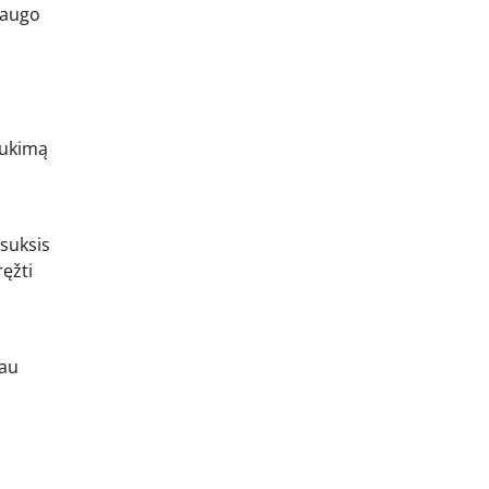
saugo
aukimą
 suksis
ęžti
iau