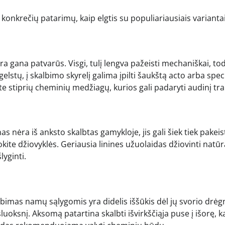
as konkrečių patarimų, kaip elgtis su populiariausiais variantai
yra gana patvarūs. Visgi, tulį lengva pažeisti mechaniškai, to
stų, į skalbimo skyrelį galima įpilti šaukštą acto arba spec
te stiprių cheminių medžiagų, kurios gali padaryti audinį tr
inas nėra iš anksto skalbtas gamykloje, jis gali šiek tiek pakeist
ite džiovyklės. Geriausia linines užuolaidas džiovinti natūra
lyginti.
lbimas namų sąlygomis yra didelis iššūkis dėl jų svorio dr
 sluoksnį. Aksomą patartina skalbti išvirkščiąja puse į išorę, k