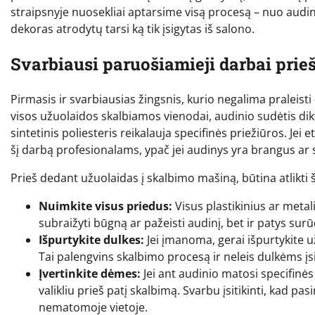
straipsnyje nuosekliai aptarsime visą procesą – nuo audin
dekoras atrodytų tarsi ką tik įsigytas iš salono.
Svarbiausi paruošiamieji darbai prie
Pirmasis ir svarbiausias žingsnis, kurio negalima praleisti
visos užuolaidos skalbiamos vienodai, audinio sudėtis dikt
sintetinis poliesteris reikalauja specifinės priežiūros. Jei 
šį darbą profesionalams, ypač jei audinys yra brangus ar
Prieš dedant užuolaidas į skalbimo mašiną, būtina atlikti
Nuimkite visus priedus:
Visus plastikinius ar metalin
subraižyti būgną ar pažeisti audinį, bet ir patys su
Išpurtykite dulkes:
Jei įmanoma, gerai išpurtykite u
Tai palengvins skalbimo procesą ir neleis dulkėms įsig
Įvertinkite dėmes:
Jei ant audinio matosi specifinės
valikliu prieš patį skalbimą. Svarbu įsitikinti, kad p
nematomoje vietoje.