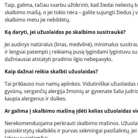
Taip, galima, tačiau svarbu užtikrinti, kad žiedai neliestų 
skalbimo maišą, o jei tokio nėra – galite sujungti žiedus į v
skalbimo metu jie nebildėtų.
Ką daryti, jei užuolaidos po skalbimo susitraukė?
Jei audinys natūralus (linas, medvilnė), minimalus susitr
ir lengvai patempti į reikiamą pusę lygindami lygintuvu su g
dažniausiai atstatyti pradinio ilgio nebepavyks.
Kaip dažnai reikia skalbti užuolaidas?
Tai priklauso nuo namų aplinkos. Vidutiniškai užuolaida
gyvūnų, sergančių alergija žmonių ar gyvenate šalia judrios 
kaupia alergenus ir dulkes.
Ar galima į skalbimo mašiną įdėti kelias užuolaidas 
Nerekomenduojama perkrauti skalbimo mašinos. Užuolaido
pasiskirstytų skalbiklis ir purvas sėkmingai pasišalintų. J