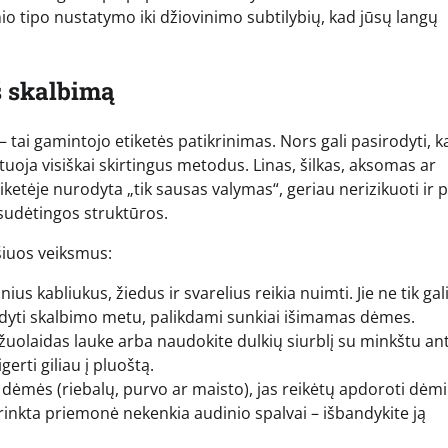
io tipo nustatymo iki džiovinimo subtilybių, kad jūsų langų
š skalbimą
 – tai gamintojo etiketės patikrinimas. Nors gali pasirodyti, k
uoja visiškai skirtingus metodus. Linas, šilkas, aksomas ar
etiketėje nurodyta „tik sausas valymas“, geriau nerizikuoti ir p
 sudėtingos struktūros.
 šiuos veiksmus:
ius kabliukus, žiedus ir svarelius reikia nuimti. Jie ne tik gal
rūdyti skalbimo metu, palikdami sunkiai išimamas dėmes.
žuolaidas lauke arba naudokite dulkių siurblį su minkštu ant
erti giliau į pluoštą.
 dėmės (riebalų, purvo ar maisto), jas reikėtų apdoroti dėm
asirinkta priemonė nekenkia audinio spalvai – išbandykite ją