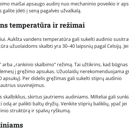
albimo maišai apsaugo audinį nuo mechaninio poveikio ir ap
 galite įdėti į seną pagalvės užvalkalą.
s temperatūra ir režimai
iui. Aukšta vandens temperatūra gali sukelti audinio susitr
a užuolaidoms skalbti yra 30–40 laipsnių pagal Celsijų. Jei
 arba „rankinio skalbimo“ režimą. Tai užtikrins, kad būgnas
ti dėmesį į gręžimo apsukas. Užuolaidų nerekomenduojama gr
psukų). Per didelis gręžimas gali sukelti stiprų audinio
jautrius siuvinėjimus.
skalbiklius, skirtus jautriems audiniams. Milteliai gali sunk
i odą ar palikti baltų dryžių. Venkite stiprių baliklių, ypač jei
dinio struktūrą ir spalvų ryškumą.
diniams