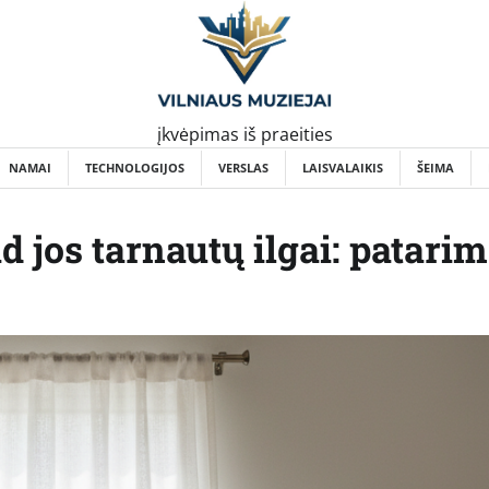
įkvėpimas iš praeities
NAMAI
TECHNOLOGIJOS
VERSLAS
LAISVALAIKIS
ŠEIMA
d jos tarnautų ilgai: patarim