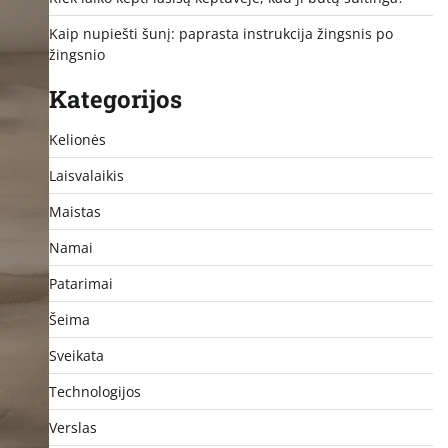
Kaip nupiešti šunį: paprasta instrukcija žingsnis po
žingsnio
Kategorijos
Kelionės
Laisvalaikis
Maistas
Namai
Patarimai
Šeima
Sveikata
Technologijos
Verslas