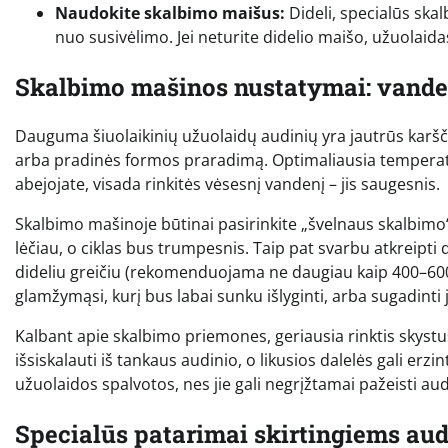
Naudokite skalbimo maišus:
Dideli, specialūs sk
nuo susivėlimo. Jei neturite didelio maišo, užuolaidas
Skalbimo mašinos nustatymai: vanden
Dauguma šiuolaikinių užuolaidų audinių yra jautrūs karšč
arba pradinės formos praradimą. Optimaliausia temperatūr
abejojate, visada rinkitės vėsesnį vandenį – jis saugesnis.
Skalbimo mašinoje būtinai pasirinkite „švelnaus skalbimo“
lėčiau, o ciklas bus trumpesnis. Taip pat svarbu atkreip
dideliu greičiu (rekomenduojama ne daugiau kaip 400–600 a
glamžymąsi, kurį bus labai sunku išlyginti, arba sugadinti 
Kalbant apie skalbimo priemones, geriausia rinktis skystus 
išsiskalauti iš tankaus audinio, o likusios dalelės gali erzint
užuolaidos spalvotos, nes jie gali negrįžtamai pažeisti au
Specialūs patarimai skirtingiems au