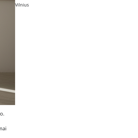
Vilnius
o.
mai