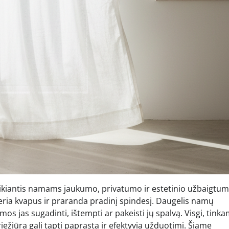
eikiantis namams jaukumo, privatumo ir estetinio užbaigtum
geria kvapus ir praranda pradinį spindesį. Daugelis namų
s jas sugadinti, ištempti ar pakeisti jų spalvą. Visgi, tinka
iežiūra gali tapti paprasta ir efektyvia užduotimi. Šiame