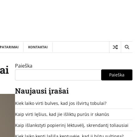
PATARIMAI
KONTAKTAI
Paieška
ai
Paieška
Naujausi įrašai
Kiek laiko virti bulves, kad jos išvirtų tobulai?
Kaip virti lęšius, kad jie išliktų purūs ir skanūs
Kaip išlankstyti popierinį lėktuvėlį, skrendantį toliausiai
Kiek laiko kepti lašišą keptuvėje, kad ji būtų sultinga?