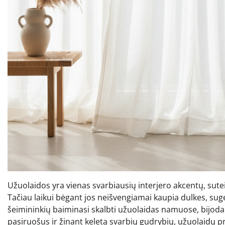
Užuolaidos yra vienas svarbiausių interjero akcentų, sut
Tačiau laikui bėgant jos neišvengiamai kaupia dulkes, su
šeimininkių baiminasi skalbti užuolaidas namuose, bijodamo
pasiruošus ir žinant keletą svarbių gudrybių, užuolaidų pr