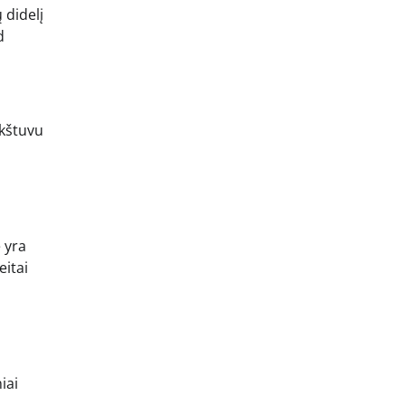
 didelį
d
rkštuvu
 yra
eitai
d
iai