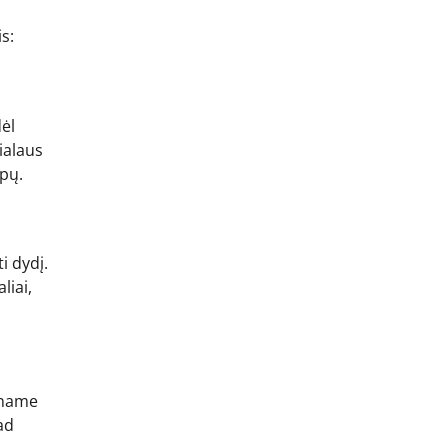
s:
dėl
ialaus
apų.
i dydį.
liai,
ėgname
ad