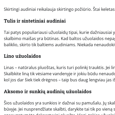
Skirtingi audiniai reikalauja skirtingo požiūrio. Štai kelet
Tulis ir sintetiniai audiniai
Tai patys populiariausi užuolaidų tipai, kurie dažniausiai 
skalbimo maišas yra būtinas. Kad baltos užuolaidos nepagel
baliklio, skirto tik baltiems audiniams. Niekada nenaudoki
Lino užuolaidos
Linas – natūralus pluoštas, kuris turi polinkį trauktis. Jei l
Skalbkite liną tik vėsiame vandenyje ir jokiu būdu nenaudok
kol jos dar šiek tiek drėgnos – taip bus daug lengviau jas iš
Aksomo ir sunkių audinių užuolaidos
Šios užuolaidos yra sunkios ir dažnai su pamušalu. Jų ska
būvyje. Jei nusprendžiate skalbti, darykite tai tik po vieną