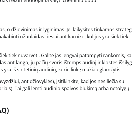
laidas rekomenduojama valyti cheminiu būdu.
 o džiovinimas ir lyginimas. Jei laikysitės tinkamos strategi
akabinti užuolaidas tiesiai ant karnizo, kol jos yra šiek tiek
iek tiek nuvarvėti. Galite jas lengvai patampyti rankomis, k
as ant lango, jų pačių svoris ištemps audinį ir klostės išsily
s yra iš sintetinių audinių, kurie linkę mažiau glamžytis.
yzdžiui, ant džiovyklės), įsitikinkite, kad jos nesiliečia su
toriais). Tai gali lemti audinio spalvos blukimą arba netolygų
AQ)