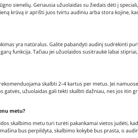
būgno sienelių. Geriausia užuolaidas su žiedais dėti į specialų
ieną krūvą ir aprišti juos tvirtu audiniu arba stora kojine, ka
aukimas yra natūralus. Galite pabandyti audinį sudrėkinti pu
arų funkcija. Tačiau jei užuolaidos susitraukė labai stipriai,
s rekomenduojama skalbti 2–4 kartus per metus. Jei namuose
gatvės, užuolaidas gali tekti skalbti dažniau, nes jos itin gr
vienu metu?
s skalbimo metu turi turėti pakankamai vietos judėti, ka
ei mašina bus perpildyta, skalbimo kokybė bus prasta, o audin