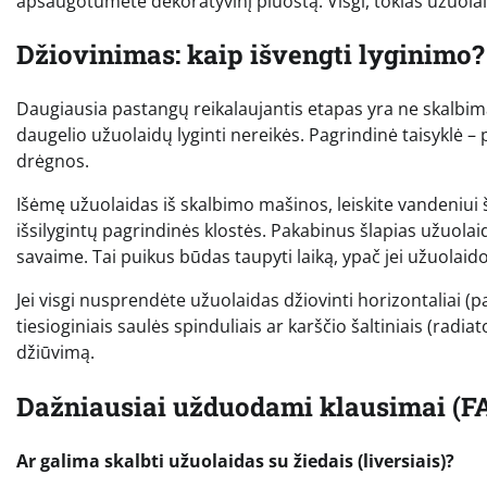
apsaugotumėte dekoratyvinį pluoštą. Visgi, tokias užuo
Džiovinimas: kaip išvengti lyginimo?
Daugiausia pastangų reikalaujantis etapas yra ne skalbimas,
daugelio užuolaidų lyginti nereikės. Pagrindinė taisyklė – p
drėgnos.
Išėmę užuolaidas iš skalbimo mašinos, leiskite vandeniui š
išsilygintų pagrindinės klostės. Pakabinus šlapias užuolaid
savaime. Tai puikus būdas taupyti laiką, ypač jei užuolaido
Jei visgi nusprendėte užuolaidas džiovinti horizontaliai (pav
tiesioginiais saulės spinduliais ar karščio šaltiniais (radia
džiūvimą.
Dažniausiai užduodami klausimai (F
Ar galima skalbti užuolaidas su žiedais (liversiais)?