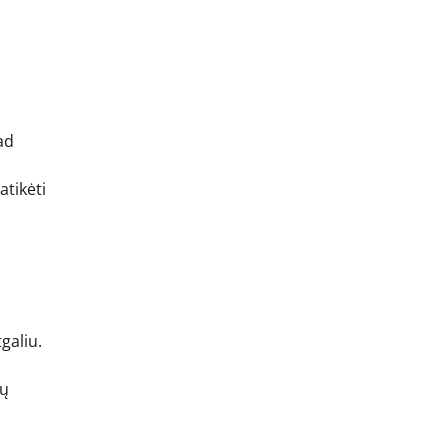
ad
atikėti
i
galiu.
ių