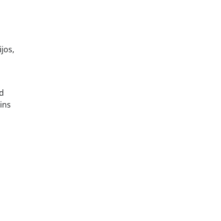
jos,
ad
gins