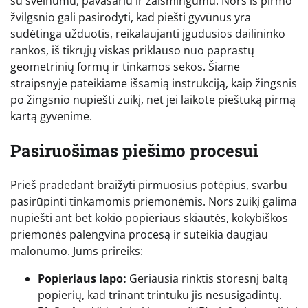
su švelnumu, pavasariu ir žaismingumu. Nors iš pirmo
žvilgsnio gali pasirodyti, kad piešti gyvūnus yra
sudėtinga užduotis, reikalaujanti įgudusios dailininko
rankos, iš tikrųjų viskas priklauso nuo paprastų
geometrinių formų ir tinkamos sekos. Šiame
straipsnyje pateikiame išsamią instrukciją, kaip žingsnis
po žingsnio nupiešti zuikį, net jei laikote pieštuką pirmą
kartą gyvenime.
Pasiruošimas piešimo procesui
Prieš pradedant braižyti pirmuosius potėpius, svarbu
pasirūpinti tinkamomis priemonėmis. Nors zuikį galima
nupiešti ant bet kokio popieriaus skiautės, kokybiškos
priemonės palengvina procesą ir suteikia daugiau
malonumo. Jums prireiks:
Popieriaus lapo:
Geriausia rinktis storesnį baltą
popierių, kad trinant trintuku jis nesusigadintų.