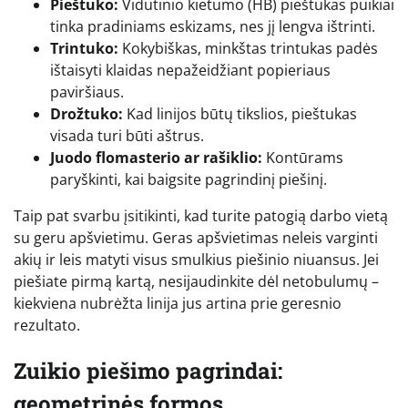
Pieštuko:
Vidutinio kietumo (HB) pieštukas puikiai
tinka pradiniams eskizams, nes jį lengva ištrinti.
Trintuko:
Kokybiškas, minkštas trintukas padės
ištaisyti klaidas nepažeidžiant popieriaus
paviršiaus.
Drožtuko:
Kad linijos būtų tikslios, pieštukas
visada turi būti aštrus.
Juodo flomasterio ar rašiklio:
Kontūrams
paryškinti, kai baigsite pagrindinį piešinį.
Taip pat svarbu įsitikinti, kad turite patogią darbo vietą
su geru apšvietimu. Geras apšvietimas neleis varginti
akių ir leis matyti visus smulkius piešinio niuansus. Jei
piešiate pirmą kartą, nesijaudinkite dėl netobulumų –
kiekviena nubrėžta linija jus artina prie geresnio
rezultato.
Zuikio piešimo pagrindai:
geometrinės formos