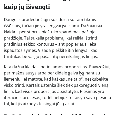
kaip jų išvengti
Daugelis pradedančiųjų susiduria su tam tikrais
iššūkiais, tačiau jie yra lengvai įveikiami. Dažniausia
klaida – per stiprus pieštuko spaudimas pačioje
pradžioje. Tai sukelia problemų, kai reikia ištrinti
pradinius eskizo kontūrus – ant popieriaus lieka
įspaustos žymės. Visada pieškite itin lengvai, kad
trintukas be vargo pašalintų nereikalingas linijas.
Kita dažna klaida – netinkamos proporcijos. Pavyzdžiui,
per mažos ausys arba per didelė galva lyginant su
liemeniu. Jei matote, kad kažkas „ne taip“, neskubėkite
visko trinti. Kartais užtenka šiek tiek pakoreguoti vieną
liniją, kad visos proporcijos atsistatytų. Piešimas yra
iteracinis procesas, todėl nebijokite taisyti savo piešinio
tol, kol jis atrodys teisingai jūsų akiai.