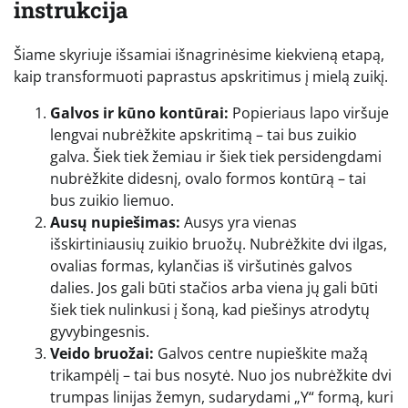
instrukcija
Šiame skyriuje išsamiai išnagrinėsime kiekvieną etapą,
kaip transformuoti paprastus apskritimus į mielą zuikį.
Galvos ir kūno kontūrai:
Popieriaus lapo viršuje
lengvai nubrėžkite apskritimą – tai bus zuikio
galva. Šiek tiek žemiau ir šiek tiek persidengdami
nubrėžkite didesnį, ovalo formos kontūrą – tai
bus zuikio liemuo.
Ausų nupiešimas:
Ausys yra vienas
išskirtiniausių zuikio bruožų. Nubrėžkite dvi ilgas,
ovalias formas, kylančias iš viršutinės galvos
dalies. Jos gali būti stačios arba viena jų gali būti
šiek tiek nulinkusi į šoną, kad piešinys atrodytų
gyvybingesnis.
Veido bruožai:
Galvos centre nupieškite mažą
trikampėlį – tai bus nosytė. Nuo jos nubrėžkite dvi
trumpas linijas žemyn, sudarydami „Y“ formą, kuri