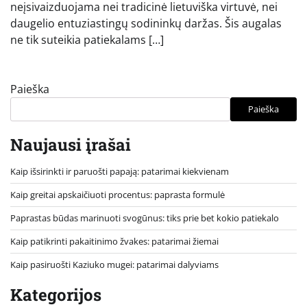
neįsivaizduojama nei tradicinė lietuviška virtuvė, nei
daugelio entuziastingų sodininkų daržas. Šis augalas
ne tik suteikia patiekalams […]
Paieška
Paieška
Naujausi įrašai
Kaip išsirinkti ir paruošti papają: patarimai kiekvienam
Kaip greitai apskaičiuoti procentus: paprasta formulė
Paprastas būdas marinuoti svogūnus: tiks prie bet kokio patiekalo
Kaip patikrinti pakaitinimo žvakes: patarimai žiemai
Kaip pasiruošti Kaziuko mugei: patarimai dalyviams
Kategorijos