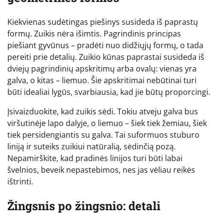
Kiekvienas sudėtingas piešinys susideda iš paprastų
formų. Zuikis nėra išimtis. Pagrindinis principas
piešiant gyvūnus – pradėti nuo didžiųjų formų, o tada
pereiti prie detalių. Zuikio kūnas paprastai susideda iš
dviejų pagrindinių apskritimų arba ovalų: vienas yra
galva, o kitas – liemuo. Šie apskritimai nebūtinai turi
būti idealiai lygūs, svarbiausia, kad jie būtų proporcingi.
Įsivaizduokite, kad zuikis sėdi. Tokiu atveju galva bus
viršutinėje lapo dalyje, o liemuo – šiek tiek žemiau, šiek
tiek persidengiantis su galva. Tai suformuos stuburo
liniją ir suteiks zuikiui natūralią, sėdinčią pozą.
Nepamirškite, kad pradinės linijos turi būti labai
švelnios, beveik nepastebimos, nes jas vėliau reikės
ištrinti.
Žingsnis po žingsnio: detali