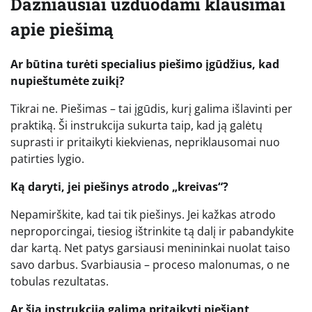
Dažniausiai užduodami klausimai
apie piešimą
Ar būtina turėti specialius piešimo įgūdžius, kad
nupieštumėte zuikį?
Tikrai ne. Piešimas – tai įgūdis, kurį galima išlavinti per
praktiką. Ši instrukcija sukurta taip, kad ją galėtų
suprasti ir pritaikyti kiekvienas, nepriklausomai nuo
patirties lygio.
Ką daryti, jei piešinys atrodo „kreivas“?
Nepamirškite, kad tai tik piešinys. Jei kažkas atrodo
neproporcingai, tiesiog ištrinkite tą dalį ir pabandykite
dar kartą. Net patys garsiausi menininkai nuolat taiso
savo darbus. Svarbiausia – proceso malonumas, o ne
tobulas rezultatas.
Ar šią instrukciją galima pritaikyti piešiant