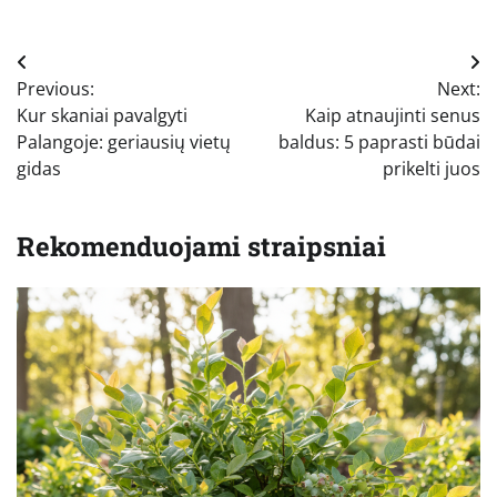
Navigacija
Previous:
Next:
tarp
Kur skaniai pavalgyti
Kaip atnaujinti senus
įrašų
Palangoje: geriausių vietų
baldus: 5 paprasti būdai
gidas
prikelti juos
Rekomenduojami straipsniai