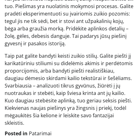
tuo. Piešimas yra nuolatinis mokymosi procesas. Galite
pradėti eksperimentuoti su įvairiomis zuikio pozomis:
tegul jis ne tik sėdi, bet ir stovi ant užpakalinių kojų,
bėga arba graužia morką. Pridėkite aplinkos detalių –
žolę, gėles, debesis danguje. Tai padarys jūsų piešinį
gyvesnį ir pasakos istoriją.
Taip pat galite bandyti keisti zuikio stilių. Galite piešti jį
karikatūriniu stiliumi su didelėmis akimis ir perdėtomis
proporcijomis, arba bandyti piešti realistiškiau,
daugiau dėmesio skirdami kailio tekstūrai ir šešėliams.
Svarbiausia – analizuoti tikrus gyvūnus, žiūrėti į jų
nuotraukas ir stebėti, kaip šviesa krinta ant jų kailio.
Kuo daugiau stebėsite aplinką, tuo geriau seksis piešti.
Kiekvienas naujas piešinys yra žingsnis į priekį, todėl
mėgaukitės šia kelione ir leiskite savo fantazijai
skleistis.
Posted in
Patarimai