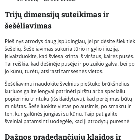
Trijų dimensijų suteikimas ir
šešėliavimas
Piešinys atrodys daug įspūdingiau, jei pridėsite šiek tiek
šešėlių. Šešėliavimas sukuria tūrio ir gylio iliuziją.
Įsivaizduokite, kad šviesa krinta iš viršaus, kairės pusės.
Tai reiškia, kad dešinėje pusėje ir po zuikio galva, bei po
jo kūnu, turėtų atsirasti tamsesnės vietos.
Šešėliavimui naudokite švelnius pieštuko brūkšnelius,
kuriuos galite lengvai patrinėti pirštu arba specialiu
popieriniu trintuku (išsklaidytuvu), kad perėjimas būtų
minkštas. Šešėliuokite vietas po ausimis, po smakru ir
ten, kur galūnės jungiasi su kūnu. Taip pat galite
švelniai patamsinti uodegėlę, kad ji atrodytų puresnė.
Dažnos pradedančiųjų klaidos ir