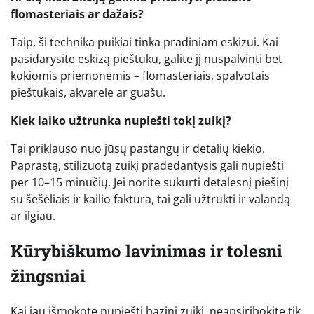
flomasteriais ar dažais?
Taip, ši technika puikiai tinka pradiniam eskizui. Kai
pasidarysite eskizą pieštuku, galite jį nuspalvinti bet
kokiomis priemonėmis – flomasteriais, spalvotais
pieštukais, akvarele ar guašu.
Kiek laiko užtrunka nupiešti tokį zuikį?
Tai priklauso nuo jūsų pastangų ir detalių kiekio.
Paprastą, stilizuotą zuikį pradedantysis gali nupiešti
per 10–15 minučių. Jei norite sukurti detalesnį piešinį
su šešėliais ir kailio faktūra, tai gali užtrukti ir valandą
ar ilgiau.
Kūrybiškumo lavinimas ir tolesni
žingsniai
Kai jau išmokote nupiešti bazinį zuikį, neapsiribokite tik