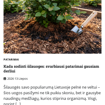
PATARIMAI
Kada sodinti šilauoges: svarbiausi patarimai gausiam
derliui
2026 13 Liepos
Šilauogės savo populiarumą Lietuvoje pelnė ne veltui –
šios uogos pasižymi ne tik puikiu skoniu, bet ir gausybe
naudingų medžiagų, kurios stiprina organizmą. Visgi,
norint […]