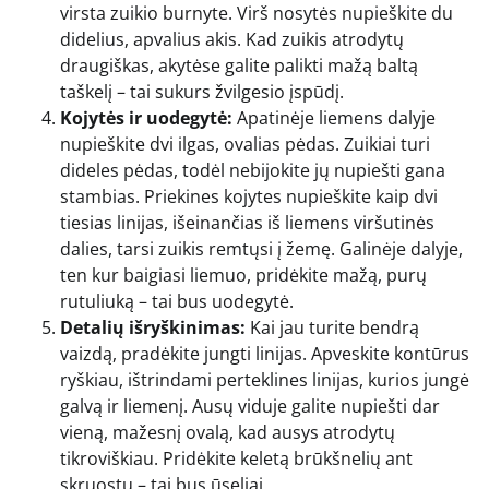
virsta zuikio burnyte. Virš nosytės nupieškite du
didelius, apvalius akis. Kad zuikis atrodytų
draugiškas, akytėse galite palikti mažą baltą
taškelį – tai sukurs žvilgesio įspūdį.
Kojytės ir uodegytė:
Apatinėje liemens dalyje
nupieškite dvi ilgas, ovalias pėdas. Zuikiai turi
dideles pėdas, todėl nebijokite jų nupiešti gana
stambias. Priekines kojytes nupieškite kaip dvi
tiesias linijas, išeinančias iš liemens viršutinės
dalies, tarsi zuikis remtųsi į žemę. Galinėje dalyje,
ten kur baigiasi liemuo, pridėkite mažą, purų
rutuliuką – tai bus uodegytė.
Detalių išryškinimas:
Kai jau turite bendrą
vaizdą, pradėkite jungti linijas. Apveskite kontūrus
ryškiau, ištrindami perteklines linijas, kurios jungė
galvą ir liemenį. Ausų viduje galite nupiešti dar
vieną, mažesnį ovalą, kad ausys atrodytų
tikroviškiau. Pridėkite keletą brūkšnelių ant
skruostų – tai bus ūseliai.