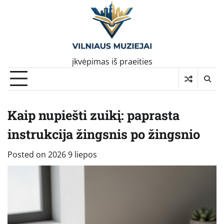
Skip
to
content
įkvėpimas iš praeities
Kaip nupiešti zuikį: paprasta
instrukcija žingsnis po žingsnio
Posted on
2026 9 liepos