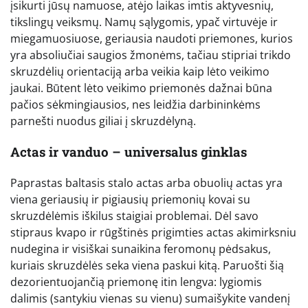
įsikurti jūsų namuose, atėjo laikas imtis aktyvesnių,
tikslingų veiksmų. Namų sąlygomis, ypač virtuvėje ir
miegamuosiuose, geriausia naudoti priemones, kurios
yra absoliučiai saugios žmonėms, tačiau stipriai trikdo
skruzdėlių orientaciją arba veikia kaip lėto veikimo
jaukai. Būtent lėto veikimo priemonės dažnai būna
pačios sėkmingiausios, nes leidžia darbininkėms
parnešti nuodus giliai į skruzdėlyną.
Actas ir vanduo – universalus ginklas
Paprastas baltasis stalo actas arba obuolių actas yra
viena geriausių ir pigiausių priemonių kovai su
skruzdėlėmis iškilus staigiai problemai. Dėl savo
stipraus kvapo ir rūgštinės prigimties actas akimirksniu
nudegina ir visiškai sunaikina feromonų pėdsakus,
kuriais skruzdėlės seka viena paskui kitą. Paruošti šią
dezorientuojančią priemonę itin lengva: lygiomis
dalimis (santykiu vienas su vienu) sumaišykite vandenį