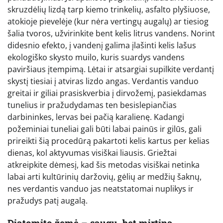
skruzdėlių lizdą tarp kiemo trinkelių, asfalto plyšiuose,
atokioje pievelėje (kur nėra vertingų augalų) ar tiesiog
šalia tvoros, užvirinkite bent kelis litrus vandens. Norint
didesnio efekto, į vandenį galima įlašinti kelis lašus
ekologiško skysto muilo, kuris suardys vandens
paviršiaus įtempimą. Lėtai ir atsargiai supilkite verdantį
skystį tiesiai į atviras lizdo angas. Verdantis vanduo
greitai ir giliai prasiskverbia į dirvožemį, pasiekdamas
tunelius ir pražudydamas ten besislepiančias
darbininkes, lervas bei pačią karalienę. Kadangi
požeminiai tuneliai gali būti labai painūs ir gilūs, gali
prireikti šią procedūrą pakartoti kelis kartus per kelias
dienas, kol aktyvumas visiškai liausis. Griežtai
atkreipkite dėmesį, kad šis metodas visiškai netinka
labai arti kultūrinių daržovių, gėlių ar medžių šaknų,
nes verdantis vanduo jas neatstatomai nuplikys ir
pražudys patį augalą.
Diatomito žemė – saugu, bet mirtina