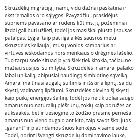
Skruzdėlių migraciją į namų vidų dažnai paskatina ir
ekstremalios oro sąlygos. Pavyzdžiui, prasidėjus
stipriems pavasario ar rudens liūtims, jų požeminiai
lizdai gali būti užlieti, todėl jos masiškai plūsta į sausas
patalpas. Lygiai taip pat ilgalaikės sausros metu
skruzdėlės keliauja į mūsų vonios kambarius ar
virtuves ieškodamos nors menkiausio drėgmės lašelio.
Tuo tarpu sode situacija yra šiek tiek kitokia, tačiau ne
mažiau susijusi su mityba. Skruzdėlės ir amarai palaiko
labai unikalią, abipusiai naudingą simbiotinę sąveiką.
Amarai maitinasi augalų sultimis ir išskiria lipnų, saldų
skystį, vadinamą lipčiumi. Skruzdėlės dievina šį skystį
kaip puikų energijos šaltinį, todėl jos ne tik uoliai saugo
amarus nuo natūralių plėšrūnų, tokių kaip boružės ar
auksaakės, bet ir tiesiogine to žodžio prasme perneša
amarus nuo vieno augalo ant kito, taip savotiškai juos
„ganant“ ir platindamos šiuos kenkėjus visame sode.
Todėl, norint išvengti skruzdėlių dominavimo lauke,