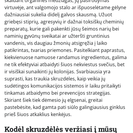
skaidant organines medžiagas, jų pasirodymas
virtuvėje, ant valgomojo stalo ar išpuoselėtame gėlyne
dažniausiai sukelia didelį galvos skausmą. Užuot
griebęsi stiprių, agresyvių ir dažnai toksiškų cheminių
preparatų, kurie gali pakenkti jūsų šeimos narių bei
naminių gyvūnų sveikatai ar užteršti gruntinius
vandenis, vis daugiau žmonių atsigręžia į laiko
patikrintas, tvarias priemones. Pasitelkiant paprastus,
kiekvienuose namuose randamus ingredientus, galima
ne tik efektyviai atbaidyti šiuos nekviestus svečius, bet
ir visiškai sunaikinti jų kolonijas. Svarbiausia yra
suprasti, kas traukia skruzdėles, kaip veikia jų
sudėtingos komunikacijos sistemos ir laiku pritaikyti
tinkamas atbaidymo bei prevencijos strategijas.
Skiriant šiek tiek dėmesio jų elgsenai, greitai
pastebėsite, kad gamta pati siūlo galingiausius ginklus
prieš šiuos atkaklius kenkėjus.
Kodėl skruzdėlės veržiasi į mūsų