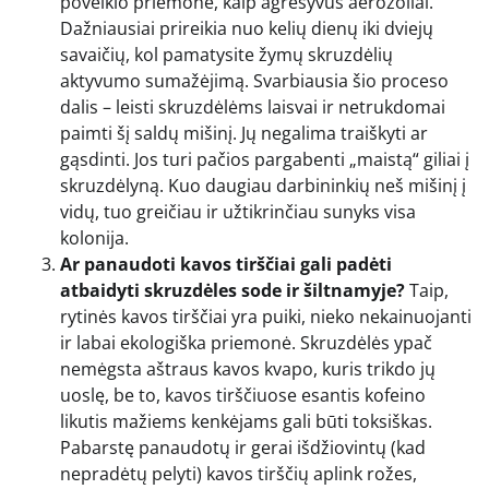
poveikio priemonė, kaip agresyvūs aerozoliai.
Dažniausiai prireikia nuo kelių dienų iki dviejų
savaičių, kol pamatysite žymų skruzdėlių
aktyvumo sumažėjimą. Svarbiausia šio proceso
dalis – leisti skruzdėlėms laisvai ir netrukdomai
paimti šį saldų mišinį. Jų negalima traiškyti ar
gąsdinti. Jos turi pačios pargabenti „maistą“ giliai į
skruzdėlyną. Kuo daugiau darbininkių neš mišinį į
vidų, tuo greičiau ir užtikrinčiau sunyks visa
kolonija.
Ar panaudoti kavos tirščiai gali padėti
atbaidyti skruzdėles sode ir šiltnamyje?
Taip,
rytinės kavos tirščiai yra puiki, nieko nekainuojanti
ir labai ekologiška priemonė. Skruzdėlės ypač
nemėgsta aštraus kavos kvapo, kuris trikdo jų
uoslę, be to, kavos tirščiuose esantis kofeino
likutis mažiems kenkėjams gali būti toksiškas.
Pabarstę panaudotų ir gerai išdžiovintų (kad
nepradėtų pelyti) kavos tirščių aplink rožes,