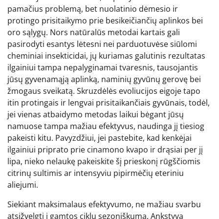
pamačius problemą, bet nuolatinio dėmesio ir
protingo prisitaikymo prie besikeičiančių aplinkos bei
oro sąlygų. Nors natūralūs metodai kartais gali
pasirodyti esantys lėtesni nei parduotuvėse siūlomi
cheminiai insekticidai, jų kuriamas galutinis rezultatas
ilgainiui tampa nepalyginamai tvaresnis, tausojantis
jūsų gyvenamąją aplinką, naminių gyvūnų gerovę bei
žmogaus sveikatą. Skruzdėlės evoliucijos eigoje tapo
itin protingais ir lengvai prisitaikančiais gyvūnais, todėl,
jei vienas atbaidymo metodas laikui bėgant jūsų
namuose tampa mažiau efektyvus, naudinga jį tiesiog
pakeisti kitu. Pavyzdžiui, jei pastebite, kad kenkėjai
ilgainiui priprato prie cinamono kvapo ir drąsiai per jį
lipa, nieko nelaukę pakeiskite šį prieskonį rūgščiomis
citrinų sultimis ar intensyviu pipirmėčių eteriniu
aliejumi.
Siekiant maksimalaus efektyvumo, ne mažiau svarbu
atsižvelgti į gamtos ciklų sezoniškumą. Ankstyvą