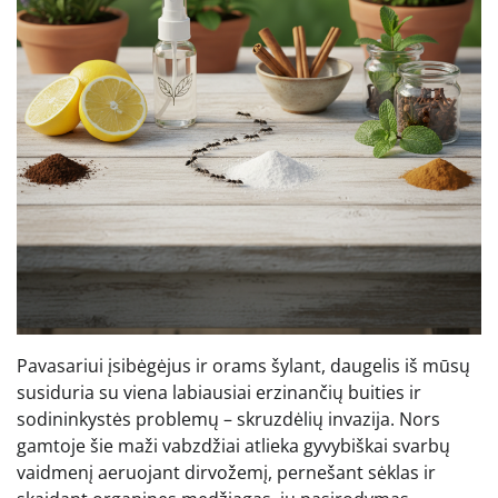
Pavasariui įsibėgėjus ir orams šylant, daugelis iš mūsų
susiduria su viena labiausiai erzinančių buities ir
sodininkystės problemų – skruzdėlių invazija. Nors
gamtoje šie maži vabzdžiai atlieka gyvybiškai svarbų
vaidmenį aeruojant dirvožemį, pernešant sėklas ir