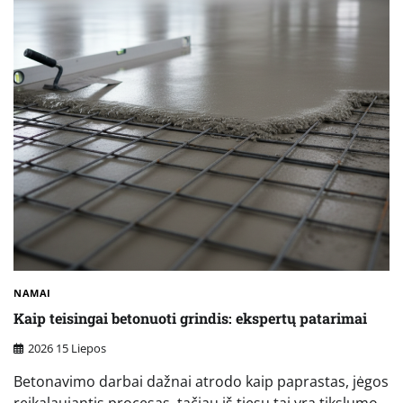
NAMAI
Kaip teisingai betonuoti grindis: ekspertų patarimai
2026 15 Liepos
Betonavimo darbai dažnai atrodo kaip paprastas, jėgos
reikalaujantis procesas, tačiau iš tiesų tai yra tikslumo,