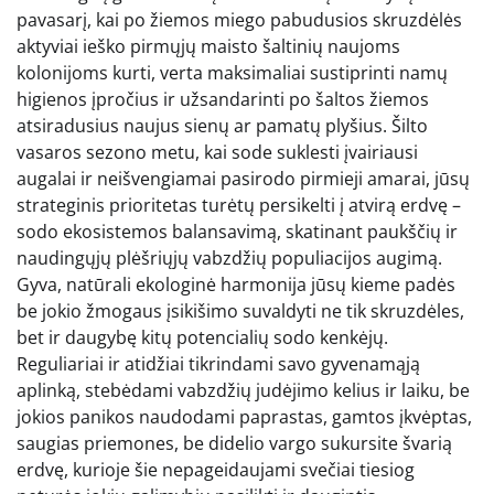
pavasarį, kai po žiemos miego pabudusios skruzdėlės
aktyviai ieško pirmųjų maisto šaltinių naujoms
kolonijoms kurti, verta maksimaliai sustiprinti namų
higienos įpročius ir užsandarinti po šaltos žiemos
atsiradusius naujus sienų ar pamatų plyšius. Šilto
vasaros sezono metu, kai sode suklesti įvairiausi
augalai ir neišvengiamai pasirodo pirmieji amarai, jūsų
strateginis prioritetas turėtų persikelti į atvirą erdvę –
sodo ekosistemos balansavimą, skatinant paukščių ir
naudingųjų plėšriųjų vabzdžių populiacijos augimą.
Gyva, natūrali ekologinė harmonija jūsų kieme padės
be jokio žmogaus įsikišimo suvaldyti ne tik skruzdėles,
bet ir daugybę kitų potencialių sodo kenkėjų.
Reguliariai ir atidžiai tikrindami savo gyvenamąją
aplinką, stebėdami vabzdžių judėjimo kelius ir laiku, be
jokios panikos naudodami paprastas, gamtos įkvėptas,
saugias priemones, be didelio vargo sukursite švarią
erdvę, kurioje šie nepageidaujami svečiai tiesiog