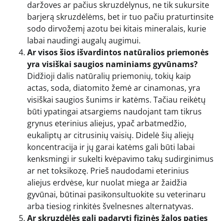
daržoves ar pačius skruzdėlynus, ne tik sukursite
barjerą skruzdėlėms, bet ir tuo pačiu praturtinsite
sodo dirvožemį azotu bei kitais mineralais, kurie
labai naudingi augalų augimui.
Ar visos šios išvardintos natūralios priemonės
yra visiškai saugios naminiams gyvūnams?
Didžioji dalis natūralių priemonių, tokių kaip
actas, soda, diatomito žemė ar cinamonas, yra
visiškai saugios šunims ir katėms. Tačiau reikėtų
būti ypatingai atsargiems naudojant tam tikrus
grynus eterinius aliejus, ypač arbatmedžio,
eukaliptų ar citrusinių vaisių. Didelė šių aliejų
koncentracija ir jų garai katėms gali būti labai
kenksmingi ir sukelti kvėpavimo takų sudirginimus
ar net toksikozę. Prieš naudodami eterinius
aliejus erdvėse, kur nuolat miega ar žaidžia
gyvūnai, būtinai pasikonsultuokite su veterinaru
arba tiesiog rinkitės švelnesnes alternatyvas.
Ar skruzdėlės gali padaryti fizinės žalos paties