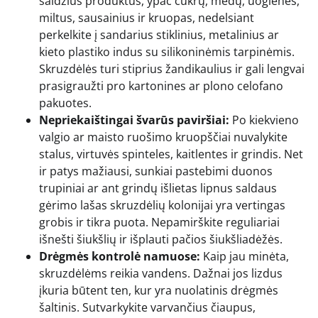
saldžius produktus, ypač cukrų, medų, uogienes,
miltus, sausainius ir kruopas, nedelsiant
perkelkite į sandarius stiklinius, metalinius ar
kieto plastiko indus su silikoninėmis tarpinėmis.
Skruzdėlės turi stiprius žandikaulius ir gali lengvai
prasigraužti pro kartonines ar plono celofano
pakuotes.
Nepriekaištingai švarūs paviršiai:
Po kiekvieno
valgio ar maisto ruošimo kruopščiai nuvalykite
stalus, virtuvės spinteles, kaitlentes ir grindis. Net
ir patys mažiausi, sunkiai pastebimi duonos
trupiniai ar ant grindų išlietas lipnus saldaus
gėrimo lašas skruzdėlių kolonijai yra vertingas
grobis ir tikra puota. Nepamirškite reguliariai
išnešti šiukšlių ir išplauti pačios šiukšliadėžės.
Drėgmės kontrolė namuose:
Kaip jau minėta,
skruzdėlėms reikia vandens. Dažnai jos lizdus
įkuria būtent ten, kur yra nuolatinis drėgmės
šaltinis. Sutvarkykite varvančius čiaupus,