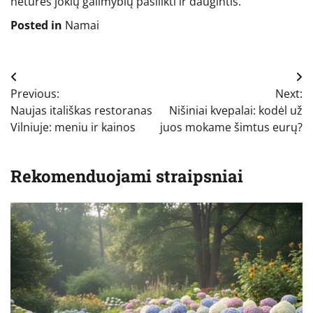
neturės jokių galimybių pasilikti ir daugintis.
Posted in
Namai
Navigacija
Previous:
Next:
tarp
Naujas itališkas restoranas
Nišiniai kvepalai: kodėl už
įrašų
Vilniuje: meniu ir kainos
juos mokame šimtus eurų?
Rekomenduojami straipsniai