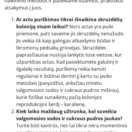
naikinimo metodus ir pateikiame išsamius, praktiškus
atsakymus į juos.
Ar acto purškimas tikrai išnaikina skruzdėlių
koloniją visam laikui?
Nors actas yra puiki
priemonė, pats savaime jis skruzdėlių nenužudo.
Jis veikia tik kaip galingas atbaidymo būdas ir
feromonų pėdsakų griovėjas. Skruzdėlės
paprasčiausiai nustoja lankytis tose vietose, kur
užpurkštas actas. Kad pasiektumėte galutinį ir
ilgalaikį rezultatą, purškimą reikia kartoti
reguliariai ir būtinai derinti jį kartu su jauko
metodais (pavyzdžiui, anksčiau minėtu
valgomosios sodos ir cukraus pudros mišiniu),
kurie fiziškai sunaikintų pačią kolonijos
reprodukcijos šerdį – karalienę.
Kiek laiko maždaug užtrunka, kol suveikia
valgomosios sodos ir cukraus pudros jaukas?
Turite būti kantrūs, nes tai tikrai nėra momentinio