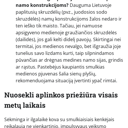
namo konstrukcijoms?
Dauguma Lietuvoje
paplitusių skruzdėlių (pvz., juodosios sodo
skruzdėlės) namų konstrukcijoms žalos nedaro ir
ten ieško tik maisto. Tačiau, jei namuose
apsigyveno medienoje graužiančios skruzdėlės
(dailidės), jos gali kelti didelį pavojų. Skirtingai nei
termitai, jos medienos nevalgo, bet išgraužia joje
tunelius savo lizdams kurti, taip silpnindamos
pūvančias ar drėgnas medines namo sijas, grindis
ar rąstus. Pastebėjus kaupiantis smulkias
medienos pjuvenas šalia sienų plyšių,
rekomenduojama situaciją įvertinti ypač rimtai.
Nuosekli aplinkos priežiūra visais
metų laikais
Sėkminga ir ilgalaikė kova su smulkiaisiais kenkėjais
reikalauja ne vienkartinio, impulsyvaus veiksmo