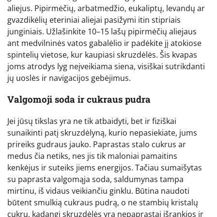
aliejus. Pipirmėčių, arbatmedžio, eukaliptų, levandų ar
gvazdikėlių eteriniai aliejai pasižymi itin stipriais
junginiais. Užlašinkite 10–15 lašų pipirmėčių aliejaus
ant medvilninės vatos gabalėlio ir padėkite jį atokiose
spintelių vietose, kur kaupiasi skruzdėlės. Šis kvapas
joms atrodys lyg neįveikiama siena, visiškai sutrikdanti
jų uoslės ir navigacijos gebėjimus.
Valgomoji soda ir cukraus pudra
Jei jūsų tikslas yra ne tik atbaidyti, bet ir fiziškai
sunaikinti patį skruzdėlyną, kurio nepasiekiate, jums
prireiks gudraus jauko. Paprastas stalo cukrus ar
medus čia netiks, nes jis tik maloniai pamaitins
kenkėjus ir suteiks jiems energijos. Tačiau sumaišytas
su paprasta valgomąja soda, saldumynas tampa
mirtinu, iš vidaus veikiančiu ginklu. Būtina naudoti
būtent smulkią cukraus pudrą, o ne stambių kristalų
cukrų, kadangi skruzdėlės yra nepaprastai išrankios ir