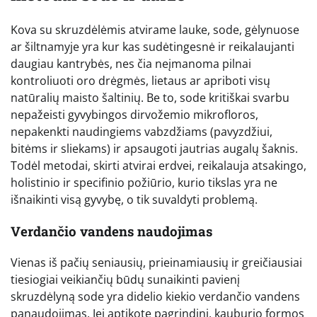
Kova su skruzdėlėmis atvirame lauke, sode, gėlynuose
ar šiltnamyje yra kur kas sudėtingesnė ir reikalaujanti
daugiau kantrybės, nes čia neįmanoma pilnai
kontroliuoti oro drėgmės, lietaus ar apriboti visų
natūralių maisto šaltinių. Be to, sode kritiškai svarbu
nepažeisti gyvybingos dirvožemio mikrofloros,
nepakenkti naudingiems vabzdžiams (pavyzdžiui,
bitėms ir sliekams) ir apsaugoti jautrias augalų šaknis.
Todėl metodai, skirti atvirai erdvei, reikalauja atsakingo,
holistinio ir specifinio požiūrio, kurio tikslas yra ne
išnaikinti visą gyvybę, o tik suvaldyti problemą.
Verdančio vandens naudojimas
Vienas iš pačių seniausių, prieinamiausių ir greičiausiai
tiesiogiai veikiančių būdų sunaikinti pavienį
skruzdėlyną sode yra didelio kiekio verdančio vandens
panaudojimas. Jei aptikote pagrindinį, kauburio formos