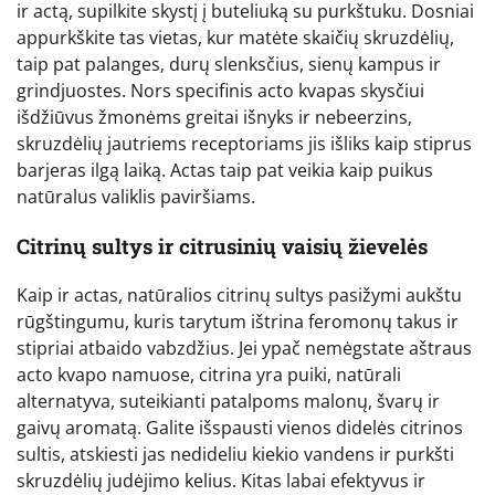
ir actą, supilkite skystį į buteliuką su purkštuku. Dosniai
appurkškite tas vietas, kur matėte skaičių skruzdėlių,
taip pat palanges, durų slenksčius, sienų kampus ir
grindjuostes. Nors specifinis acto kvapas skysčiui
išdžiūvus žmonėms greitai išnyks ir nebeerzins,
skruzdėlių jautriems receptoriams jis išliks kaip stiprus
barjeras ilgą laiką. Actas taip pat veikia kaip puikus
natūralus valiklis paviršiams.
Citrinų sultys ir citrusinių vaisių žievelės
Kaip ir actas, natūralios citrinų sultys pasižymi aukštu
rūgštingumu, kuris tarytum ištrina feromonų takus ir
stipriai atbaido vabzdžius. Jei ypač nemėgstate aštraus
acto kvapo namuose, citrina yra puiki, natūrali
alternatyva, suteikianti patalpoms malonų, švarų ir
gaivų aromatą. Galite išspausti vienos didelės citrinos
sultis, atskiesti jas nedideliu kiekio vandens ir purkšti
skruzdėlių judėjimo kelius. Kitas labai efektyvus ir