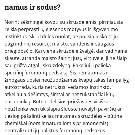
namus ir sodus?
Norint sėkmingai kovoti su skruzdėlėmis, pirmiausia
reikia perprasti jų elgsenos motyvus ir išgyvenimo
instinktus. Skruzdėlės nuolat, be poilsio ieško trijų
pagrindinių resursų: maisto, vandens ir saugaus
prieglobsčio. Kai viena skruzdėlė žvalgė, dar vadinama
skaute, atranda maisto šaltinį jūsų virtuvėje, ji ne šiaip
sau grįžta atgal į skruzdėlyną. Pakeliui ji palieka
specifinį feromonų pėdsaką. Šis nematomas ir
žmogaus uoslei neužuodžiamas kvapų takas tampa lyg
autostrada, kuria netrukus, vedamos instinkto,
atkeliauja dešimtys, šimtai ar net tūkstančiai kitų
darbininkių. Būtent dėl šios priežasties visiškai
neužtenka vien tik šlapia šluoste nuvalyti paviršių ar
tiesiog pašalinti kelias matomas skruzdėles – būtina
chemiškai (nors ir natūraliomis priemonėmis)
neutralizuoti jų paliktus feromonų pėdsakus.