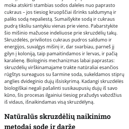
moka atskirti stambias sodos daleles nuo paprasto
cukraus – jos tiesiog kruopščiai išrinks saldumyną ir
paliks sodą nepaliestą. Sumaišykite sodą ir cukraus
pudrą tiksliu santykiu vienas prie vieno. Pabarstykite
šio mišinio mažuose indeliuose prie skruzdėlių takų.
Skruzdėlės, priviliotos cukraus pudros saldumo ir
energijos, suvalgys mišinį ir, dar svarbiau, parneš jį
gilyn į koloniją, taip pamaitindamos ir lervas, ir pačią
karalienę. Biologinis mechanizmas labai paprastas:
skruzdėlių virškinamajame trakte natūraliai esančios
rūgštys sureaguos su šarmine soda, sukeldamos stiprų
anglies dvideginio dujų išsiskyrimą. Kadangi skruzdėlės
biologiškai negali pašalinti susikaupusių dujų iš savo
kūno, šis procesas ilgainiui tiesiog pražudys vabzdžius
iš vidaus, išnaikindamas visą skruzdėlyną.
Natūralūs skruzdėlių naikinimo
metodai sode ir darže