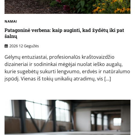
NAMAI
Patagoninė verbena: kaip auginti, kad žydėtų iki pat
šalnų
2026 12 Gegužės
Gėlynų entuziastai, profesionalūs kraštovaizdžio
dizaineriai ir sodininkai mėgėjai nuolat ieško augalų,
kurie sugebėtų sukurti lengvumo, erdvės ir natūralumo
įspūdį. Vienas iš tokių unikalių atradimų, vis […]