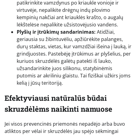
patikrinkite vamzdynus po kriaukle vonioje ir
virtuvėje, nepalikite drėgnų indų plovimo
kempinių nakčiai ant kriauklės krašto, o augalų
lėkštelėse nepalikite užsistovėjusio vandens.
Plyšių ir įtrūkimų sandarinimas:
Atidžiai,
geriausia su žibintuvėliu, apžiūrėkite palanges,
durų staktas, vietas, kur vamzdžiai išeina į lauką, ir
grindjuostes. Pastebėję įtrūkimus ar plyšelius, per
kuriuos skruzdėlės galėtų patekti iš lauko,
užsandarinkite juos silikonu, statybinėmis
putomis ar akriliniu glaistu. Tai fiziškai užkirs joms
kelią į jūsų teritoriją.
Efektyviausi natūralūs būdai
skruzdėlėms naikinti namuose
Jei visos prevencinės priemonės nepadėjo arba buvo
atliktos per vėlai ir skruzdėlės jau spėjo sėkmingai