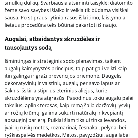
smulkių dulkių. Svarbiausia atsiminti taisyklė: diatomito
žemė savo savybes išlaiko ir veikia tik būdama visiškai
sausa. Po stipraus rytinio rasos iškritimo, laistymo ar
lietaus procedūrą teks būtinai pakartoti iš naujo.
Augalai, atbaidantys skruzdėles ir
tausojantys sodą
Išmintingas ir strateginis sodo planavimas, taikant
augalų kaimynystės principus, taip pat gali veikti kaip
itin galinga ir graži prevencijos priemonė. Daugelis
dekoratyvinių ir vaistinių augalų per savo lapus ar
šaknis išskiria stiprius eterinius aliejus, kurie
skruzdėlėms yra atgrasūs. Pasodinus tokių augalų palei
takelius, aplink terasas, kaip rėmą šalia daržovių lysvių
ar rožių krūmų, galima sukurti natūralų ir kvepiantį
apsauginį barjerą. Puikiai šiam tikslui tinka levandos,
įvairių rūšių mėtos, rozmarinai, česnakai, pelynai bei
ryškiaspalvės medetkos. Mėtos, pavyzdžiui, auga labai