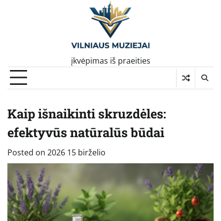
Skip
to
content
įkvėpimas iš praeities
Kaip išnaikinti skruzdėles:
efektyvūs natūralūs būdai
Posted on
2026 15 birželio