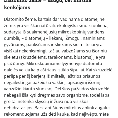
kenkėjams
Diatomito žemė, kartais dar vadinama diatomėjine
žeme, yra visiškai natūrali, ekologiška smulki uoliena,
sudaryta iš suakmenėjusių mikroskopinių vandens
dumblių – diatomėjų – liekanų. Žmogui, naminiams
gyvūnams, paukščiams ir sliekams šie milteliai yra
visiškai nekenksmingi, tačiau vabzdžiams su išoriniu
skeletu (skruzdėlėms, tarakonams, blusoms) jie yra
pražūtingi. Mikroskopiniame lygmenyje diatomito
dalelės veikia kaip aštriausi stiklo šipuliai. Kai skruzdėlė
perlipa per šį barjerą iš miltelių, aštrios briaunos
negailestingai pažeidžia vaškinį, apsauginį išorinį
vabzdžio kiauto sluoksnį. Dėl šios pažaidos skruzdėlė
nebegali išlaikyti drėgmės savo organizme, todėl labai
greitai netenka skysčių ir žūva nuo visiškos
dehidratacijos. Barstant šiuos miltelius aplink augalus
rekomenduojama užsidėti kaukę, kad neįkvėptumėte