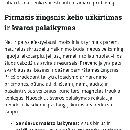
labai dažnai tenka spręsti būtent amarų problemą.
Pirmasis žingsnis: kelio užkirtimas
ir švaros palaikymas
Net ir patys efektyviausi, moksliniais tyrimais paremti
natūralūs skruzdėlių naikinimo būdai nebus veiksmingi
ilguoju laikotarpiu, jei jūsų namai ir toliau nuolat vilios
šiuos vabzdžius atvirais resursais. Prevencija yra pats
svarbiausias, bazinis ir dažnai pamirštamas žingsnis.
Prieš pradedant taikyti atbaidymo ar naikinimo
priemones, būtina atlikti išsamų namų auditą ir
pašalinti visus veiksnius, kurie tarsi magnetas traukia
kenkėjus. Nuoseklus švaros palaikymas reikalauja
nedidelių kasdienių pastangų, kurios atsiperka su
kaupu.
Sandarus maisto laikymas:
Visus birius ir