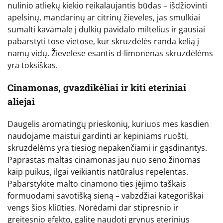
nulinio atliekų kiekio reikalaujantis būdas – išdžiovinti
apelsinų, mandarinų ar citrinų žieveles, jas smulkiai
sumalti kavamale į dulkių pavidalo miltelius ir gausiai
pabarstyti tose vietose, kur skruzdėlės randa kelią į
namų vidų. Žievelėse esantis d-limonenas skruzdėlėms
yra toksiškas.
Cinamonas, gvazdikėliai ir kiti eteriniai
aliejai
Daugelis aromatingų prieskonių, kuriuos mes kasdien
naudojame maistui gardinti ar kepiniams ruošti,
skruzdėlėms yra tiesiog nepakenčiami ir gąsdinantys.
Paprastas maltas cinamonas jau nuo seno žinomas
kaip puikus, ilgai veikiantis natūralus repelentas.
Pabarstykite malto cinamono ties įėjimo taškais
formuodami savotišką sieną – vabzdžiai kategoriškai
vengs šios kliūties. Norėdami dar stipresnio ir
greitesnio efekto, galite naudoti grynus eterinius