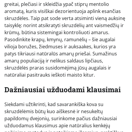
greitai, plečiasi ir skleidžia ypač stiprų mentolio
aromatą, kuris visiškai dezorientuoja aplink esančias
skruzdėles. Taip pat sode verta atsiminti vieną auksinę
taisyklę: norint atsikratyti skruzdėlių ant vaismedžių ir
krūmų, būtina sistemingai kontroliuoti amarus.
Pasodinkite krapų, kmynų, ramunėlių – šie augalai
vilioja boružes, žiedmuses ir auksaakes, kurios yra
patys tikriausi natūralūs amarų priešai. Sumažinus
amarų populiaciją ir nelikus saldaus lipčiaus,
skruzdėlės praras susidomėjimą jūsų augalais ir
natūraliai pasitrauks ieškoti maisto kitur.
Dažniausiai užduodami klausimai
Siekdami užtikrinti, kad savarankiška kova su
skruzdėlėmis būtų kuo aiškesnė ir nesukeltų
papildomų dvejonių, surinkome pačius dažniausiai
užduodamus klausimus apie natūralius kenkėjų