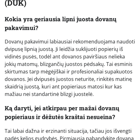
(DUK)
Kokia yra geriausia lipni juosta dovanų
pakavimui?
Dovanų pakavimui labiausiai rekomenduojama naudoti
dvipusę lipnią juostą. Ji leidžia suklijuoti popierių iš
vidinės pusės, todėl ant dovanos paviršiaus nelieka
jokių matomų, blizgančių juostos pėdsakų. Tai esminis
skirtumas tarp mėgėjiškai ir profesionaliai supakuotos
dovanos. Jei dvipusės juostos neturite, rinkitės matinę
skaidrią juostą, kuri ant popieriaus matosi kur kas
mažiau nei standartinė blizgi juostelė.
Ką daryti, jei atkirpau per mažai dovanų
popieriaus ir dėžutės kraštai nesueina?
Tai labai dažna ir erzinanti situacija, tačiau jos išvengti
padės kelios gudrybės. Pirmiausia pabandykite dovaną