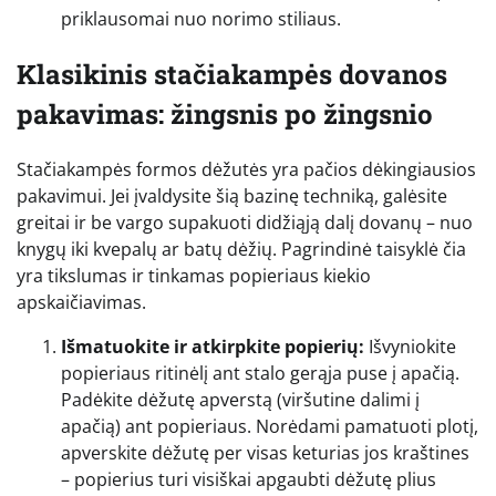
priklausomai nuo norimo stiliaus.
Klasikinis stačiakampės dovanos
pakavimas: žingsnis po žingsnio
Stačiakampės formos dėžutės yra pačios dėkingiausios
pakavimui. Jei įvaldysite šią bazinę techniką, galėsite
greitai ir be vargo supakuoti didžiąją dalį dovanų – nuo
knygų iki kvepalų ar batų dėžių. Pagrindinė taisyklė čia
yra tikslumas ir tinkamas popieriaus kiekio
apskaičiavimas.
Išmatuokite ir atkirpkite popierių:
Išvyniokite
popieriaus ritinėlį ant stalo gerąja puse į apačią.
Padėkite dėžutę apverstą (viršutine dalimi į
apačią) ant popieriaus. Norėdami pamatuoti plotį,
apverskite dėžutę per visas keturias jos kraštines
– popierius turi visiškai apgaubti dėžutę plius