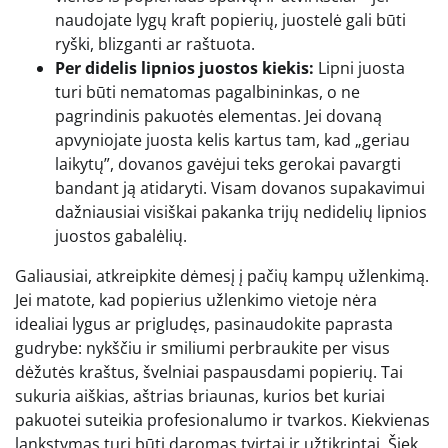
naudojate lygų kraft popierių, juostelė gali būti
ryški, blizganti ar raštuota.
Per didelis lipnios juostos kiekis:
Lipni juosta
turi būti nematomas pagalbininkas, o ne
pagrindinis pakuotės elementas. Jei dovaną
apvyniojate juosta kelis kartus tam, kad „geriau
laikytų”, dovanos gavėjui teks gerokai pavargti
bandant ją atidaryti. Visam dovanos supakavimui
dažniausiai visiškai pakanka trijų nedidelių lipnios
juostos gabalėlių.
Galiausiai, atkreipkite dėmesį į pačių kampų užlenkimą.
Jei matote, kad popierius užlenkimo vietoje nėra
idealiai lygus ar prigludęs, pasinaudokite paprasta
gudrybe: nykščiu ir smiliumi perbraukite per visus
dėžutės kraštus, švelniai paspausdami popierių. Tai
sukuria aiškias, aštrias briaunas, kurios bet kuriai
pakuotei suteikia profesionalumo ir tvarkos. Kiekvienas
lankstymas turi būti daromas tvirtai ir užtikrintai. Šiek