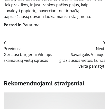
tiek praktikos, ir jūsų rankos pačios pajus, kaip
suvaldyti popierių, paverčiant net ir pačią
paprasčiausią dovaną laukiamiausia staigmena.
Posted in
Patarimai
Navigacija
Previous:
Next:
tarp
Geriausi burgeriai Vilniuje:
Savaitgalis Vilniuje:
įrašų
skaniausių vietų sąrašas
gražiausios vietos, kurias
verta pamatyti
Rekomenduojami straipsniai