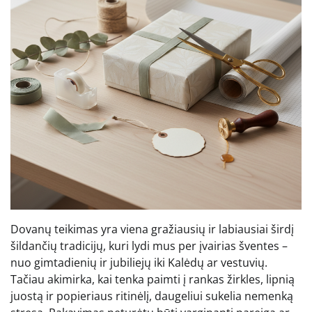
Dovanų teikimas yra viena gražiausių ir labiausiai širdį
šildančių tradicijų, kuri lydi mus per įvairias šventes –
nuo gimtadienių ir jubiliejų iki Kalėdų ar vestuvių.
Tačiau akimirka, kai tenka paimti į rankas žirkles, lipnią
juostą ir popieriaus ritinėlį, daugeliui sukelia nemenką