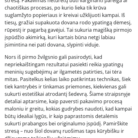
stresą. Pakavimas neturėtų būti varginanti pareiga ar
chaotiškas procesas, po kurio lieka tik krūva
suglamžyto popieriaus ir kreivai užklijuoti kampai. Iš
tiesų, gražiai supakuota dovana rodo ypatingą dėmesį,
rūpestį ir pagarbą gavėjui. Tai sukuria magišką pirmojo
įspūdžio akimirką, kuri kartais būna netgi labiau
įsimintina nei pati dovana, slypinti viduje.
Nors iš pirmo žvilgsnio gali pasirodyti, kad
nepriekaištingam rezultatui pasiekti reikia ypatingų
meninių sugebėjimų ar ilgametės patirties, tai tėra
mitas. Pasitelkus kelias laiko patikrintas technikas, šiek
tiek kantrybės ir tinkamas priemones, kiekvienas gali
sukurti estetiškai atrodantį šedevrą. Šiame straipsnyje
detaliai aptarsime, kaip paversti pakavimo procesą
maloniu ir greitu, kokias gudrybes naudoti, kad kampai
būtų idealiai lygūs, ir kaip paprastomis detalėmis
sukurti prabangos bei originalumo įspūdį. Pamirškite
stresą – nuo šiol dovanų ruošimas taps kūrybišku ir