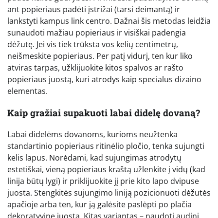
ant popieriaus padėti įstrižai (tarsi deimantą) ir
lankstyti kampus link centro. Dažnai šis metodas leidžia
sunaudoti mažiau popieriaus ir visiškai padengia
dėžutę. Jei vis tiek trūksta vos kelių centimetrų,
neišmeskite popieriaus. Per patį vidurį, ten kur liko
atviras tarpas, užklijuokite kitos spalvos ar rašto
popieriaus juostą, kuri atrodys kaip specialus dizaino
elementas.
Kaip gražiai supakuoti labai didelę dovaną?
Labai didelėms dovanoms, kurioms neužtenka
standartinio popieriaus ritinėlio pločio, tenka sujungti
kelis lapus. Norėdami, kad sujungimas atrodytų
estetiškai, vieną popieriaus kraštą užlenkite į vidų (kad
linija būtų lygi) ir priklijuokite jį prie kito lapo dvipuse
juosta. Stengkitės sujungimo liniją pozicionuoti dėžutės
apačioje arba ten, kur ją galėsite paslėpti po plačia
dekoratyvine juosta. Kitas variantas – naudoti audinį