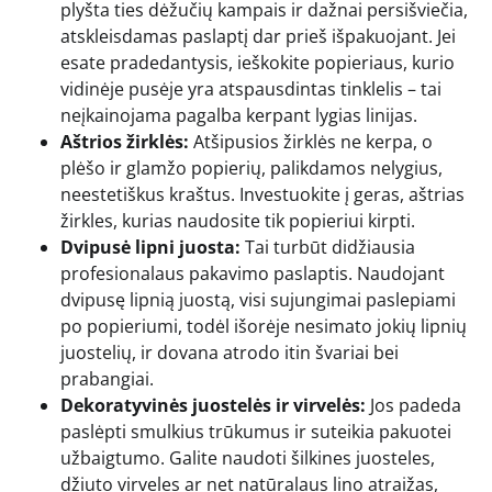
plyšta ties dėžučių kampais ir dažnai persišviečia,
atskleisdamas paslaptį dar prieš išpakuojant. Jei
esate pradedantysis, ieškokite popieriaus, kurio
vidinėje pusėje yra atspausdintas tinklelis – tai
neįkainojama pagalba kerpant lygias linijas.
Aštrios žirklės:
Atšipusios žirklės ne kerpa, o
plėšo ir glamžo popierių, palikdamos nelygius,
neestetiškus kraštus. Investuokite į geras, aštrias
žirkles, kurias naudosite tik popieriui kirpti.
Dvipusė lipni juosta:
Tai turbūt didžiausia
profesionalaus pakavimo paslaptis. Naudojant
dvipusę lipnią juostą, visi sujungimai paslepiami
po popieriumi, todėl išorėje nesimato jokių lipnių
juostelių, ir dovana atrodo itin švariai bei
prabangiai.
Dekoratyvinės juostelės ir virvelės:
Jos padeda
paslėpti smulkius trūkumus ir suteikia pakuotei
užbaigtumo. Galite naudoti šilkines juosteles,
džiuto virveles ar net natūralaus lino atraižas,