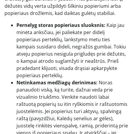
dėžutės vidų verta užpildyti šilkiniu popieriumi arba
popieriaus drožlėmis, kad daiktas gulėtų stabiliai.
Pernelyg storas popieriaus sluoksnis:
Kaip jau
minėta anksčiau, jei paliekate per didelį
popieriaus perteklių, lankstymo metu ties
kampais susidaro dideli, negražūs gumbai. Tokiu
atveju popierius nesigula prigludęs prie dėžutės,
o kampai atrodo suglamžyti ir neaštrūs. Prieš
pradedant klijuoti, visada drąsiai apkarpykite
popieriaus perteklių.
Netinkamas medžiagų derinimas:
Noras
panaudoti viską, ką turite, dažnai veda prie
vizualinio triukšmo. Venkite naudoti labai
raštuotą popierių su itin ryškiomis ir raštuotomis
juostelėmis. Jei popierius turi aktyvų, spalvingą
raštą (pavyzdžiui, Kalėdų senelius ar gėles),
juostelę rinkitės vienspalvę, ramią, priderintą prie
vienos iš popieriaus spalvų. Ir atvirkščiai – jei