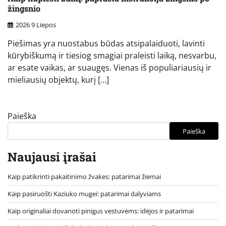
žingsnio
2026 9 Liepos
Piešimas yra nuostabus būdas atsipalaiduoti, lavinti
kūrybiškumą ir tiesiog smagiai praleisti laiką, nesvarbu,
ar esate vaikas, ar suaugęs. Vienas iš populiariausių ir
mieliausių objektų, kurį […]
Paieška
Paieška
Naujausi įrašai
Kaip patikrinti pakaitinimo žvakes: patarimai žiemai
Kaip pasiruošti Kaziuko mugei: patarimai dalyviams
Kaip originaliai dovanoti pinigus vestuvėms: idėjos ir patarimai