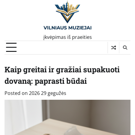
Skip
to
content
įkvėpimas iš praeities
Kaip greitai ir gražiai supakuoti
dovaną: paprasti būdai
Posted on
2026 29 gegužės