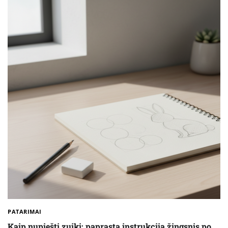
PATARIMAI
Kaip nupiešti zuikį: paprasta instrukcija žingsnis po