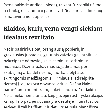
(seną paklodę ar didelį pledą), taikant Furoshiki rišimo
techniką, nes audiniai paprastai būna kur kas didesnių
išmatavimų nei popierius.
Klaidos, kurių verta vengti siekiant
idealaus rezultato
Net ir pasirinkus patį brangiausią popierių ir
gražiausias juosteles, galutinis vaizdas gali nuvilti, jei
nekreipsite dėmesio į kelis esminius techninius
niuansus. Dažnai pakavimas sugadinamas per
skubėjimą arba dėl nežinojimo, kaip elgtis su
skirtingomis medžiagomis. Pirmiausia, atkreipkite
dėmesį į tai, kas yra dovanos viduje. Dažna klaida –
pamirštama nuimti kainų etiketes nuo pačio daikto.
Nėra nieko nemaloniau, kaip gavėjui rasti ryškią akcijos
kainą. Taip pat, jei dovana yra dėžutėje ir turi tuščios
erdvės, ji gali barškėti ir judėti. Prieš pakuojant išorę,