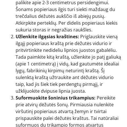
palikite apie 2-3 centimetrus persidengimui.
Šonams popieriaus ilgis turi siekti maždaug du
trečdalius dėžutės aukščio iš abiejų pusių.
Atkirpkite perteklių. Per didelis popieriaus kiekis
sukuria storas ir negražias raukšles.
Užlenkite ilgąsias kraštines:
Priglauskite vieną
ilgąjį popieriaus kraštą prie dėžutės vidurio ir
pritvirtinkite nedideliu lipnios juostos gabalėliu.
Tada paimkite kitą kraštą, užlenkite jo patį galiuką
(apie 1 centimetrą) į vidų, kad gautumėte idealiai
lygų, fabrikinių kirpimų neturintį kraštą. Šį
sulenktą kraštą užtraukite ant dėžutės vidurio
taip, kad jis šiek tiek perdengtų pirmąjį, ir
užklijuokite dvipuse lipnia juosta.
Suformuokite šoninius trikampius:
Pereikite
prie atvirų dėžutės šonų. Pirmiausia nulenkite
viršutinį popieriaus atvartą žemyn ir tvirtai
prispauskite palei dėžutės kraštus. Tai natūraliai
suformuos du trikampio formos atvartus