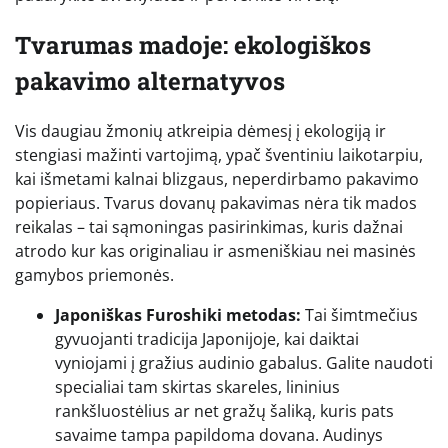
Tvarumas madoje: ekologiškos
pakavimo alternatyvos
Vis daugiau žmonių atkreipia dėmesį į ekologiją ir
stengiasi mažinti vartojimą, ypač šventiniu laikotarpiu,
kai išmetami kalnai blizgaus, neperdirbamo pakavimo
popieriaus. Tvarus dovanų pakavimas nėra tik mados
reikalas – tai sąmoningas pasirinkimas, kuris dažnai
atrodo kur kas originaliau ir asmeniškiau nei masinės
gamybos priemonės.
Japoniškas Furoshiki metodas:
Tai šimtmečius
gyvuojanti tradicija Japonijoje, kai daiktai
vyniojami į gražius audinio gabalus. Galite naudoti
specialiai tam skirtas skareles, lininius
rankšluostėlius ar net gražų šaliką, kuris pats
savaime tampa papildoma dovana. Audinys