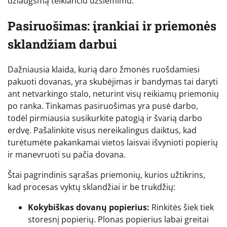
džiaugsmą teikiančiu užsiėmimu.
Pasiruošimas: įrankiai ir priemonės
sklandžiam darbui
Dažniausia klaida, kurią daro žmonės ruošdamiesi
pakuoti dovanas, yra skubėjimas ir bandymas tai daryti
ant netvarkingo stalo, neturint visų reikiamų priemonių
po ranka. Tinkamas pasiruošimas yra pusė darbo,
todėl pirmiausia susikurkite patogią ir švarią darbo
erdvę. Pašalinkite visus nereikalingus daiktus, kad
turėtumėte pakankamai vietos laisvai išvynioti popierių
ir manevruoti su pačia dovana.
Štai pagrindinis sąrašas priemonių, kurios užtikrins,
kad procesas vyktų sklandžiai ir be trukdžių:
Kokybiškas dovanų popierius:
Rinkitės šiek tiek
storesnį popierių. Plonas popierius labai greitai