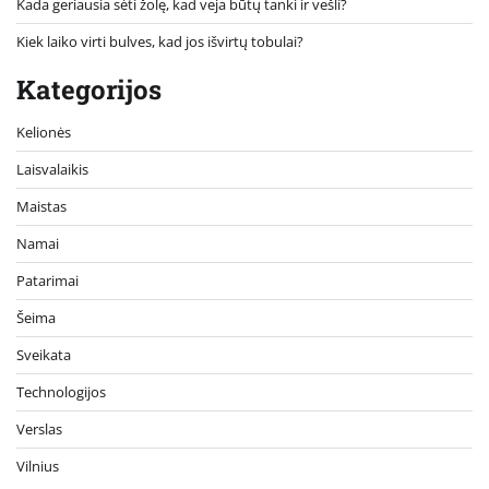
Kada geriausia sėti žolę, kad veja būtų tanki ir vešli?
Kiek laiko virti bulves, kad jos išvirtų tobulai?
Kategorijos
Kelionės
Laisvalaikis
Maistas
Namai
Patarimai
Šeima
Sveikata
Technologijos
Verslas
Vilnius