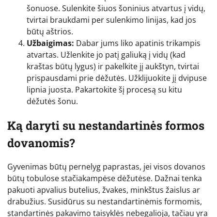
šonuose. Sulenkite šiuos šoninius atvartus į vidų,
tvirtai braukdami per sulenkimo linijas, kad jos
būtų aštrios.
Užbaigimas:
Dabar jums liko apatinis trikampis
atvartas. Užlenkite jo patį galiuką į vidų (kad
kraštas būtų lygus) ir pakelkite jį aukštyn, tvirtai
prispausdami prie dėžutės. Užklijuokite jį dvipuse
lipnia juosta. Pakartokite šį procesą su kitu
dėžutės šonu.
Ką daryti su nestandartinės formos
dovanomis?
Gyvenimas būtų pernelyg paprastas, jei visos dovanos
būtų tobulose stačiakampėse dėžutėse. Dažnai tenka
pakuoti apvalius butelius, žvakes, minkštus žaislus ar
drabužius. Susidūrus su nestandartinėmis formomis,
standartinės pakavimo taisyklės nebegalioja, tačiau yra