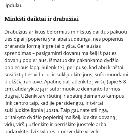
lipduku.
Minkšti daiktai ir drabužiai
Drabužius ar kitus beformius minkštus daiktus pakuoti
tiesiogiai į popierių yra labai sudėtinga, nes popierius
praranda formą ir greitai plyšta. Geriausias
sprendimas – pasigaminti dovanų maišelį iš paties
dovanų popieriaus. Išmatuokite pakankamo dydžio
popieriaus lapą. Sulenkite jį per pusę, kad abu kraštai
susitiktų ties viduriu, ir suklijuokite juos, suformuodami
plokščią rankovę. Apatinę dalį atlenkite į viršų (apie 5-8
cm), atidarykite ją ir suformuokite deimanto formos
dugną. Užlenkite viršutinį ir apatinį deimanto kampus
link centro taip, kad jie persidengtų, ir tvirtai
suklijuokite lipnia juosta. Taip gaunate stilingą,
pritaikyto dydžio popierinį maišelį. Įdėkite dovaną į
vidų, viršų užlenkite ir perriškite juostele arba
padarykite dvi skylutes ir perverkite virvelę.