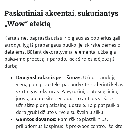
Paskutiniai akcentai, sukuriantys
„Wow” efektą
Kartais net paprasčiausias ir pigiausias popierius gali
atrodyti lyg iš prabangaus butiko, jei skirsite dėmesio
detalėms. Būtent dekoratyviniai elementai užbaigia
pakavimo procesą ir parodo, kiek širdies įdėjote į šį
darbą.
Daugiasluoksnis perrišimas:
Užuot naudoję
vieną ploną juostelę, pabandykite suderinti kelias
skirtingas tekstūras. Pavyzdžiui, platesnę lininę
juostą apjuoskite per vidurį, o ant jos viršaus
užriškite ploną atlasinę juostelę. Taip pat puikiai
dera grubi džiuto virvelė su švelniu šilku.
Gamtos dovanos:
Pamirškite plastikinius,
prilipdomus kaspinus iš prekybos centro. Išeikite į