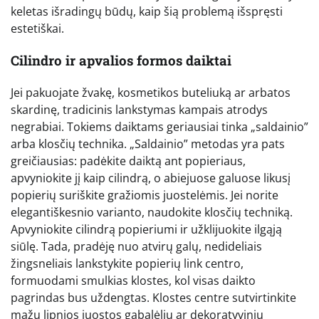
keletas išradingų būdų, kaip šią problemą išspręsti
estetiškai.
Cilindro ir apvalios formos daiktai
Jei pakuojate žvakę, kosmetikos buteliuką ar arbatos
skardinę, tradicinis lankstymas kampais atrodys
negrabiai. Tokiems daiktams geriausiai tinka „saldainio”
arba klosčių technika. „Saldainio” metodas yra pats
greičiausias: padėkite daiktą ant popieriaus,
apvyniokite jį kaip cilindrą, o abiejuose galuose likusį
popierių suriškite gražiomis juostelėmis. Jei norite
elegantiškesnio varianto, naudokite klosčių techniką.
Apvyniokite cilindrą popieriumi ir užklijuokite ilgąją
siūlę. Tada, pradėję nuo atvirų galų, nedideliais
žingsneliais lankstykite popierių link centro,
formuodami smulkias klostes, kol visas daikto
pagrindas bus uždengtas. Klostes centre sutvirtinkite
mažu lipnios juostos gabalėliu ar dekoratyviniu