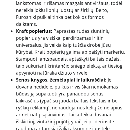
lankstomas ir rišamas mazgais ant viršaus, todėl
nereikia jokių lipnių juostų ar žirklių. Be to,
Furoshiki puikiai tinka bet kokios formos
daiktams.
Kraft popierius:
Paprastas rudas siuntinių
popierius yra visiškai perdirbamas ir itin
universalus. Jis veikia kaip tuščia drobė jūsų
kūrybai. Kraft popierių galima apipaišyti markeriu,
štampuoti antspaudais, aptaškyti baltais dažais,
taip sukuriant krintančio sniego efektą, ar tiesiog
apvynioti natūralia džiuto virvele.
Senos knygos, žemėlapiai ir laikraščiai:
Jei
dovana nedidelė, puikus ir visiškai nemokamas
būdas ją supakuoti yra panaudoti senus
laikraščius (ypač su juodai baltais tekstais ir be
ryškių reklamų), nenaudojamus kelių žemėlapius
ar net natų sąsiuvinius. Tai suteikia dovanai
išskirtinį, vintažinį pojūtį, ypač jei priderinsite
raudoną ar tamsiai žalią aksominę juostelę.