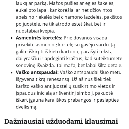
lauką ar parką. Mažos pušies ar eglės šakelės,
eukalipto lapai, kankorėžiai ar net džiovintos
apelsino riekelės bei cinamono lazdelės, pakištos
po juostele, ne tik atrodo estetiškai, bet ir
nuostabiai kvepia.
Asmeninės kortelės:
Prie dovanos visada
prisekite asmeninę kortelę su gavėjo vardu. Ją
galite iškirpti iš kieto kartono, parašyti tekstą
dailyraščiu ir apdeginti kraštus, kad suteiktumėte
senovinę išvaizdą. Tai maža, bet labai šilta detalė.
Vaško antspaudai:
Vaško antspaudai šiuo metu
išgyvena tikrą renesansą. Užlašinus šiek tiek
karšto vaško ant juostelių susikirtimo vietos ir
įspaudus inicialą ar šventinį simbolį, pakuotė
iškart įgauna karališkos prabangos ir paslapties
dvelksmą.
Dažniausiai užduodami klausimai