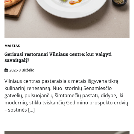
MAISTAS
Geriausi restoranai Vilniaus centre: kur valgyti
savaitgalį?
2026 8 Birželio
Vilniaus centras pastaraisiais metais išgyvena tikrą
kulinarinį renesansą. Nuo istorinių Senamiesčio
gatvelių, pulsuojančių šimtamečių pastatų didybe, iki
modernių, stiklu tviskančių Gedimino prospekto erdvių
– sostinės […]