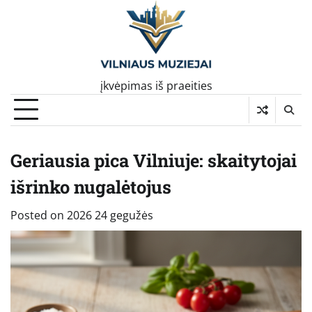
Skip
to
content
įkvėpimas iš praeities
Geriausia pica Vilniuje: skaitytojai
išrinko nugalėtojus
Posted on
2026 24 gegužės