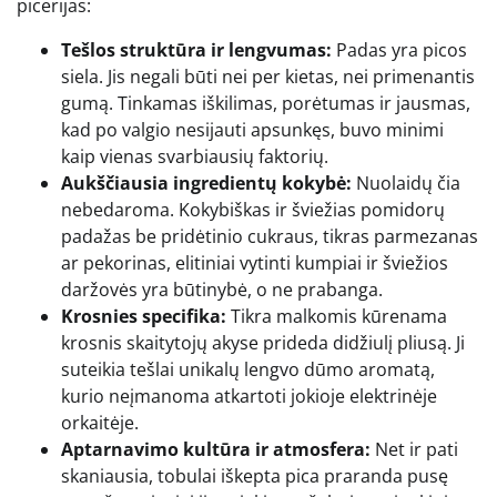
picerijas:
Tešlos struktūra ir lengvumas:
Padas yra picos
siela. Jis negali būti nei per kietas, nei primenantis
gumą. Tinkamas iškilimas, porėtumas ir jausmas,
kad po valgio nesijauti apsunkęs, buvo minimi
kaip vienas svarbiausių faktorių.
Aukščiausia ingredientų kokybė:
Nuolaidų čia
nebedaroma. Kokybiškas ir šviežias pomidorų
padažas be pridėtinio cukraus, tikras parmezanas
ar pekorinas, elitiniai vytinti kumpiai ir šviežios
daržovės yra būtinybė, o ne prabanga.
Krosnies specifika:
Tikra malkomis kūrenama
krosnis skaitytojų akyse prideda didžiulį pliusą. Ji
suteikia tešlai unikalų lengvo dūmo aromatą,
kurio neįmanoma atkartoti jokioje elektrinėje
orkaitėje.
Aptarnavimo kultūra ir atmosfera:
Net ir pati
skaniausia, tobulai iškepta pica praranda pusę