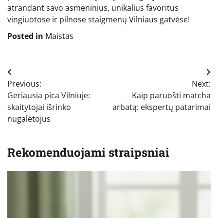
atrandant savo asmeninius, unikalius favoritus
vingiuotose ir pilnose staigmenų Vilniaus gatvėse!
Posted in
Maistas
Navigacija
Previous:
Next:
tarp
Geriausia pica Vilniuje:
Kaip paruošti matcha
įrašų
skaitytojai išrinko
arbatą: ekspertų patarimai
nugalėtojus
Rekomenduojami straipsniai