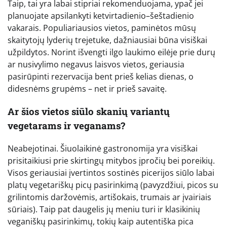
Taip, tai yra labai stipriai rekomenduojama, ypač jei
planuojate apsilankyti ketvirtadienio–šeštadienio
vakarais. Populiariausios vietos, paminėtos mūsų
skaitytojų lyderių trejetuke, dažniausiai būna visiškai
užpildytos. Norint išvengti ilgo laukimo eilėje prie durų
ar nusivylimo negavus laisvos vietos, geriausia
pasirūpinti rezervacija bent prieš kelias dienas, o
didesnėms grupėms – net ir prieš savaitę.
Ar šios vietos siūlo skanių variantų
vegetarams ir veganams?
Neabejotinai. Šiuolaikinė gastronomija yra visiškai
prisitaikiusi prie skirtingų mitybos įpročių bei poreikių.
Visos geriausiai įvertintos sostinės picerijos siūlo labai
platų vegetariškų picų pasirinkimą (pavyzdžiui, picos su
grilintomis daržovėmis, artišokais, trumais ar įvairiais
sūriais). Taip pat daugelis jų meniu turi ir klasikinių
veganiškų pasirinkimų, tokių kaip autentiška pica