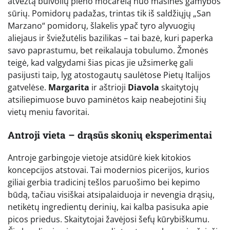
atvežtą buivolių pieno mocarelą nuo masinės gamybos
sūrių. Pomidorų padažas, trintas tik iš saldžiųjų „San
Marzano“ pomidorų, šlakelis ypač tyro alyvuogių
aliejaus ir šviežutėlis bazilikas – tai bazė, kuri paperka
savo paprastumu, bet reikalauja tobulumo. Žmonės
teigė, kad valgydami šias picas jie užsimerkę gali
pasijusti taip, lyg atostogautų saulėtose Pietų Italijos
gatvelėse.
Margarita
ir aštrioji
Diavola
skaitytojų
atsiliepimuose buvo paminėtos kaip neabejotini šių
vietų meniu favoritai.
Antroji vieta – drąsūs skonių eksperimentai
Antroje garbingoje vietoje atsidūrė kiek kitokios
koncepcijos atstovai. Tai modernios picerijos, kurios
giliai gerbia tradicinį tešlos paruošimo bei kepimo
būdą, tačiau visiškai atsipalaiduoja ir nevengia drąsių,
netikėtų ingredientų derinių, kai kalba pasisuka apie
picos priedus. Skaitytojai žavėjosi šefų kūrybiškumu.