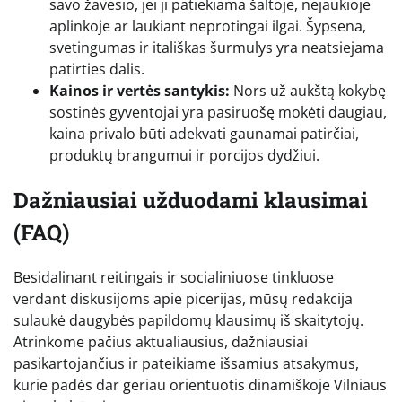
savo žavesio, jei ji patiekiama šaltoje, nejaukioje
aplinkoje ar laukiant neprotingai ilgai. Šypsena,
svetingumas ir itališkas šurmulys yra neatsiejama
patirties dalis.
Kainos ir vertės santykis:
Nors už aukštą kokybę
sostinės gyventojai yra pasiruošę mokėti daugiau,
kaina privalo būti adekvati gaunamai patirčiai,
produktų brangumui ir porcijos dydžiui.
Dažniausiai užduodami klausimai
(FAQ)
Besidalinant reitingais ir socialiniuose tinkluose
verdant diskusijoms apie picerijas, mūsų redakcija
sulaukė daugybės papildomų klausimų iš skaitytojų.
Atrinkome pačius aktualiausius, dažniausiai
pasikartojančius ir pateikiame išsamius atsakymus,
kurie padės dar geriau orientuotis dinamiškoje Vilniaus