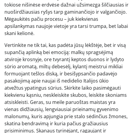
tokiose nišinėse erdvėse dažnai užsimezga šilčiausias ir
nuoširdžiausias ryšys tarp gaminančiojo ir valgančiojo.
Mėgaukitės pačiu procesu – juk kiekvienas
apsilankymas naujoje vietoje yra tarsi trumpa, bet labai
skani kelionė.
Vertinkite ne tik tai, kas padėta jūsų lėkštėje, bet ir visą
supančią aplinką bei emociją: malkų spragsėjimą
atviroje krosnyje, ore tvyrantį keptos duonos ir lydyto
sūrio aromatą, miltų debesėlį, kylantį meistrui mikliai
formuojant tešlos diską, ir besišypsančio padavėjo
pasakojimą apie naujai iš nedidelio Italijos ūkio
atvežtus ypatingus sūrius. Skirkite laiko pasimėgauti
kiekvienu kąsniu, neskleiskite skubos, leiskite skoniams
atsiskleisti. Geras, su meile paruoštas maistas yra
vienas didžiausių, lengviausiai prieinamų gyvenimo
malonumų, kuris apjungia prie stalo sėdinčius žmones,
skatina bendravimą ir kuria pačius gražiausius
prisiminimus. Skanaus tyrinėjant, ragaujant ir