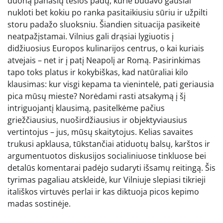
duoną panašių tešlos padų, kurie būdavo gausiai
nukloti bet kokiu po ranka pasitaikiusiu sūriu ir užpilti
storu padažo sluoksniu. Šiandien situacija pasikeitė
neatpažįstamai. Vilnius gali drąsiai lygiuotis į
didžiuosius Europos kulinarijos centrus, o kai kuriais
atvejais – net ir į patį Neapolį ar Romą. Pasirinkimas
tapo toks platus ir kokybiškas, kad natūraliai kilo
klausimas: kur visgi kepama ta vienintelė, pati geriausia
pica mūsų mieste? Norėdami rasti atsakymą į šį
intriguojantį klausimą, pasitelkėme pačius
griežčiausius, nuoširdžiausius ir objektyviausius
vertintojus – jus, mūsų skaitytojus. Kelias savaites
trukusi apklausa, tūkstančiai atiduotų balsų, karštos ir
argumentuotos diskusijos socialiniuose tinkluose bei
detalūs komentarai padėjo sudaryti išsamų reitingą. Šis
tyrimas pagaliau atskleidė, kur Vilniuje slepiasi tikrieji
itališkos virtuvės perlai ir kas diktuoja picos kepimo
madas sostinėje.