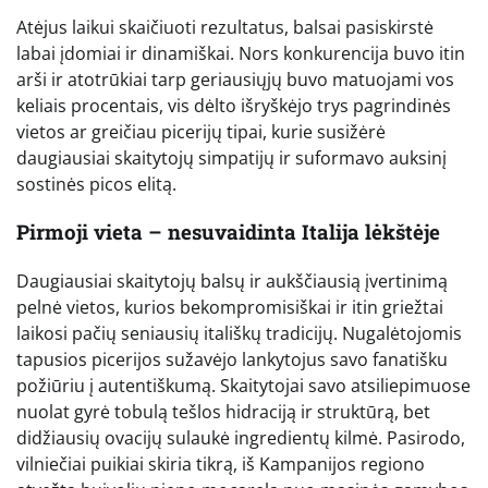
Atėjus laikui skaičiuoti rezultatus, balsai pasiskirstė
labai įdomiai ir dinamiškai. Nors konkurencija buvo itin
arši ir atotrūkiai tarp geriausiųjų buvo matuojami vos
keliais procentais, vis dėlto išryškėjo trys pagrindinės
vietos ar greičiau picerijų tipai, kurie susižėrė
daugiausiai skaitytojų simpatijų ir suformavo auksinį
sostinės picos elitą.
Pirmoji vieta – nesuvaidinta Italija lėkštėje
Daugiausiai skaitytojų balsų ir aukščiausią įvertinimą
pelnė vietos, kurios bekompromisiškai ir itin griežtai
laikosi pačių seniausių itališkų tradicijų. Nugalėtojomis
tapusios picerijos sužavėjo lankytojus savo fanatišku
požiūriu į autentiškumą. Skaitytojai savo atsiliepimuose
nuolat gyrė tobulą tešlos hidraciją ir struktūrą, bet
didžiausių ovacijų sulaukė ingredientų kilmė. Pasirodo,
vilniečiai puikiai skiria tikrą, iš Kampanijos regiono