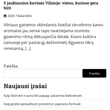
5 jaukiausios kavinės Vilniuje: vietos, kuriose gera
būti
2026 7 Balandžio
Vilniaus gatvėmis sklindantis šviežiai skrudintos kavos
aromatas jau seniai tapo neatsiejama sostinės
gyvenimo ritmą diktuojančia detale. Kavos kultūra
Lietuvoje per pastarąjį dešimtmetį išgyveno tikrą
renesansą, […]
Paieška
Paieška
Naujausi įrašai
Kaip išsirinkti ir paruošti papają: patarimai kiekvienam
Kaip greitai apskaičiuoti procentus: paprasta formulė