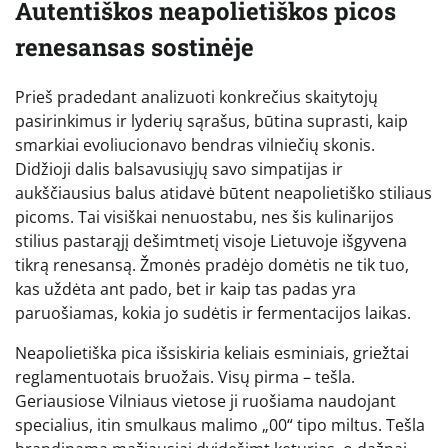
Autentiškos neapolietiškos picos
renesansas sostinėje
Prieš pradedant analizuoti konkrečius skaitytojų
pasirinkimus ir lyderių sąrašus, būtina suprasti, kaip
smarkiai evoliucionavo bendras vilniečių skonis.
Didžioji dalis balsavusiųjų savo simpatijas ir
aukščiausius balus atidavė būtent neapolietiško stiliaus
picoms. Tai visiškai nenuostabu, nes šis kulinarijos
stilius pastarąjį dešimtmetį visoje Lietuvoje išgyvena
tikrą renesansą. Žmonės pradėjo domėtis ne tik tuo,
kas uždėta ant pado, bet ir kaip tas padas yra
paruošiamas, kokia jo sudėtis ir fermentacijos laikas.
Neapolietiška pica išsiskiria keliais esminiais, griežtai
reglamentuotais bruožais. Visų pirma – tešla.
Geriausiose Vilniaus vietose ji ruošiama naudojant
specialius, itin smulkaus malimo „00“ tipo miltus. Tešla