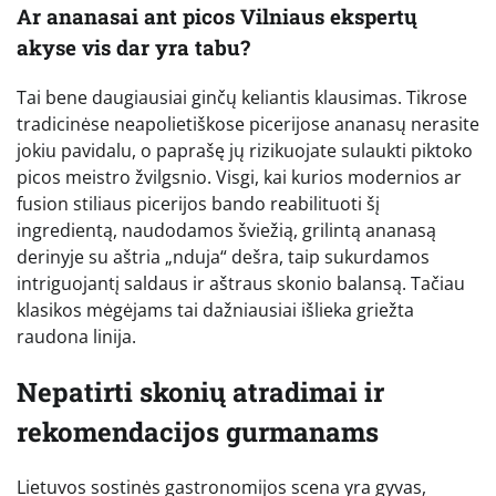
Ar ananasai ant picos Vilniaus ekspertų
akyse vis dar yra tabu?
Tai bene daugiausiai ginčų keliantis klausimas. Tikrose
tradicinėse neapolietiškose picerijose ananasų nerasite
jokiu pavidalu, o paprašę jų rizikuojate sulaukti piktoko
picos meistro žvilgsnio. Visgi, kai kurios modernios ar
fusion stiliaus picerijos bando reabilituoti šį
ingredientą, naudodamos šviežią, grilintą ananasą
derinyje su aštria „nduja“ dešra, taip sukurdamos
intriguojantį saldaus ir aštraus skonio balansą. Tačiau
klasikos mėgėjams tai dažniausiai išlieka griežta
raudona linija.
Nepatirti skonių atradimai ir
rekomendacijos gurmanams
Lietuvos sostinės gastronomijos scena yra gyvas,