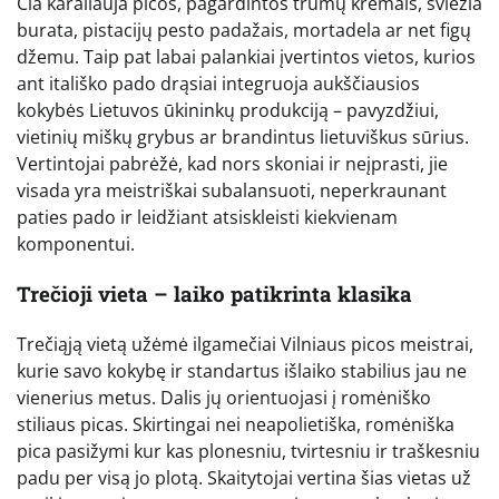
Čia karaliauja picos, pagardintos trumų kremais, šviežia
burata, pistacijų pesto padažais, mortadela ar net figų
džemu. Taip pat labai palankiai įvertintos vietos, kurios
ant itališko pado drąsiai integruoja aukščiausios
kokybės Lietuvos ūkininkų produkciją – pavyzdžiui,
vietinių miškų grybus ar brandintus lietuviškus sūrius.
Vertintojai pabrėžė, kad nors skoniai ir neįprasti, jie
visada yra meistriškai subalansuoti, neperkraunant
paties pado ir leidžiant atsiskleisti kiekvienam
komponentui.
Trečioji vieta – laiko patikrinta klasika
Trečiąją vietą užėmė ilgamečiai Vilniaus picos meistrai,
kurie savo kokybę ir standartus išlaiko stabilius jau ne
vienerius metus. Dalis jų orientuojasi į romėniško
stiliaus picas. Skirtingai nei neapolietiška, romėniška
pica pasižymi kur kas plonesniu, tvirtesniu ir traškesniu
padu per visą jo plotą. Skaitytojai vertina šias vietas už