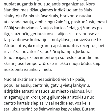
nuolat augantis ir pulsuojantis organizmas. Nors
šiandien mes džiaugiamės ir didžiuojamės šiais
skaitytojų išrinktais favoritais, horizonte nuolat
atsiranda naujų, ambicingų žaidėjų, pasiruošusių mesti
iššūkį senbuviams. Naujos kartos šefai, grįžtantys po
ilgų stažuočių geriausiuose Italijos restoranuose ar
tarptautinėse kulinarijos mokyklose, parsiveža ne tik
ištobulintus, iki miligramų apskaičiuotus receptus, bet
ir visiškai novatorišką požiūrių kampą. Jie kuria
tendencijas, eksperimentuoja su tešlos brandinimu
skirtingose temperatūrose ir ieško naujų būdų, kaip
nustebinti išrankų vilnietį.
Nuolat skatiname neapsiriboti vien tik pačių
populiariausių, centrinių gatvių vietų lankymu.
Išdrįskite atrasti mažuosius miesto rajonus, kur
miegamųjų mikrorajonų gilumoje ar atokiau nuo
centro kartais slepiasi visai nedidelės, vos kelis
staliukus turinčios šeimyninės kepyklėlės. Būtent