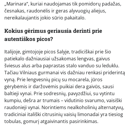
„Marinara“, kuriai naudojamas tik pomidorų padažas,
česnakas, raudonėlis ir geras alyvuogių aliejus,
nereikalaujantis jokio sūrio pakaitalo.
Kokius gėrimus geriausia derinti prie
autentiškos picos?
Italijoje, gimtojoje picos šalyje, tradiciškai prie šio
patiekalo dažniausiai užsakomas lengvas, gaivus
šviesus alus arba paprastas stalo vanduo su leduklu.
Tačiau Vilniaus gurmanai vis dažniau renkasi priderintą
vyną. Prie lengvesnių picų su mocarela, jūros
gėrybėmis ir daržovėmis puikiai dera gaivūs, sausi
baltieji vynai. Prie sodresnių, pavyzdžiui, su vytintu
kumpiu, dešra ar trumais – vidutinio svarumo, vaisiški
raudonieji vynai. Norintiems nealkoholinių alternatyvų,
tradiciniai itališki citrusinių vaisių limonadai yra tiesiog
tobulas, gomurį atgaivinantis pasirinkimas.