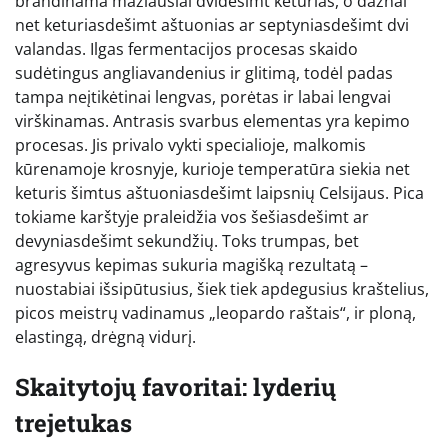
brandinama mažiausiai dvidešimt keturias, o dažnai
net keturiasdešimt aštuonias ar septyniasdešimt dvi
valandas. Ilgas fermentacijos procesas skaido
sudėtingus angliavandenius ir glitimą, todėl padas
tampa neįtikėtinai lengvas, porėtas ir labai lengvai
virškinamas. Antrasis svarbus elementas yra kepimo
procesas. Jis privalo vykti specialioje, malkomis
kūrenamoje krosnyje, kurioje temperatūra siekia net
keturis šimtus aštuoniasdešimt laipsnių Celsijaus. Pica
tokiame karštyje praleidžia vos šešiasdešimt ar
devyniasdešimt sekundžių. Toks trumpas, bet
agresyvus kepimas sukuria magišką rezultatą –
nuostabiai išsipūtusius, šiek tiek apdegusius kraštelius,
picos meistrų vadinamus „leopardo raštais“, ir ploną,
elastingą, drėgną vidurį.
Skaitytojų favoritai: lyderių
trejetukas