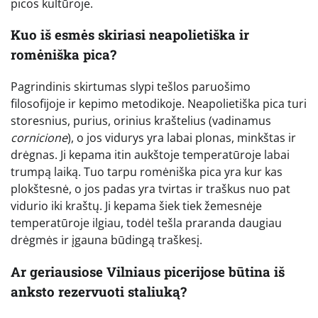
picos kultūroje.
Kuo iš esmės skiriasi neapolietiška ir
romėniška pica?
Pagrindinis skirtumas slypi tešlos paruošimo
filosofijoje ir kepimo metodikoje. Neapolietiška pica turi
storesnius, purius, orinius kraštelius (vadinamus
cornicione
), o jos vidurys yra labai plonas, minkštas ir
drėgnas. Ji kepama itin aukštoje temperatūroje labai
trumpą laiką. Tuo tarpu romėniška pica yra kur kas
plokštesnė, o jos padas yra tvirtas ir traškus nuo pat
vidurio iki kraštų. Ji kepama šiek tiek žemesnėje
temperatūroje ilgiau, todėl tešla praranda daugiau
drėgmės ir įgauna būdingą traškesį.
Ar geriausiose Vilniaus picerijose būtina iš
anksto rezervuoti staliuką?