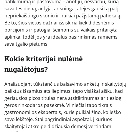
patikimumą ir pastovumą – anot jų, nesvarbu, kurią
savaitės dieną, ar lyja, ar sninga, atėjęs gausi tą patį,
nepriekaištingo skonio ir puikiai pažįstamą patiekalą.
Be to, šios vietos dažnai išsiskiria kiek didesnėmis
porcijomis ir patogia, šeimoms su vaikais pritaikyta
aplinka, todėl jos yra idealus pasirinkimas ramiems
savaitgalio pietums.
Kokie kriterijai nulėmė
nugalėtojus?
Analizuojant tūkstančius balsavimo anketų ir skaitytojų
paliktus išsamius atsiliepimus, tapo visiškai aišku, kad
geriausios picos titulas nėra atsitiktinumas ar tiesiog
geros rinkodaros pasekmė. Vilniečiai tapo tikrais
gastronomijos ekspertais, kurie puikiai žino, ko ieško
savo lėkštėje. Štai pagrindiniai aspektai, į kuriuos
skaitytojai atkreipė didžiausią dėmesį vertindami