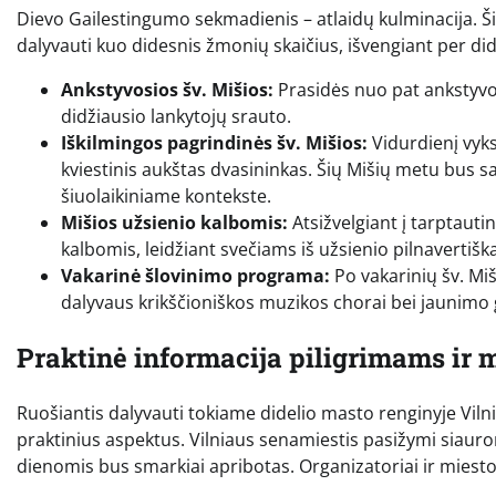
Dievo Gailestingumo sekmadienis – atlaidų kulminacija. Ši
dalyvauti kuo didesnis žmonių skaičius, išvengiant per did
Ankstyvosios šv. Mišios:
Prasidės nuo pat ankstyvo r
didžiausio lankytojų srauto.
Iškilmingos pagrindinės šv. Mišios:
Vidurdienį vyks
kviestinis aukštas dvasininkas. Šių Mišių metu bus 
šiuolaikiniame kontekste.
Mišios užsienio kalbomis:
Atsižvelgiant į tarptauti
kalbomis, leidžiant svečiams iš užsienio pilnavertiškai
Vakarinė šlovinimo programa:
Po vakarinių šv. Miš
dalyvaus krikščioniškos muzikos chorai bei jaunimo
Praktinė informacija piligrimams ir 
Ruošiantis dalyvauti tokiame didelio masto renginyje Vilni
praktinius aspektus. Vilniaus senamiestis pasižymi siaur
dienomis bus smarkiai apribotas. Organizatoriai ir miesto