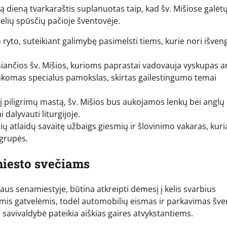
ą dieną tvarkaraštis suplanuotas taip, kad šv. Mišiose galėt
elių spūsčių pačioje šventovėje.
yto, suteikiant galimybę pasimelsti tiems, kurie nori išveng
iančios šv. Mišios, kurioms paprastai vadovauja vyskupas a
sakomas specialus pamokslas, skirtas gailestingumo temai
nį piligrimų mastą, šv. Mišios bus aukojamos lenkų bei anglų
 dalyvauti liturgijoje.
ių atlaidų savaitę užbaigs giesmių ir šlovinimo vakaras, kur
 grupės.
miesto svečiams
aus senamiestyje, būtina atkreipti dėmesį į kelis svarbius
omis gatvelėmis, todėl automobilių eismas ir parkavimas šve
 savivaldybė pateikia aiškias gaires atvykstantiems.