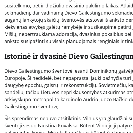
susitelkimo, bet ir didžiulio dvasinio pakilimo laikas. Atlai
sekmadienį, dar vadinamą Dievo Gailestingumo sekmadieniu,
augantį lankytojų skaičių, šventovės atstovai iš anksto d
kiekvienas atvykęs galėtų ramybėje ir susikaupime patirt
Mišių, nepertraukiamą adoraciją, dvasinius pokalbius bei išp
anksto susipažinti su visais planuojamais renginiais ir tin
Istorinė ir dvasinė Dievo Gailesting
Dievo Gailestingumo šventovė, esanti Dominikonų gatvėje V
Europoje. Ši nedidelė, bet nepaprastai jauki bažnyčia turi g
daugybę epochų, gaisrų ir rekonstrukcijų. Sovietmečiu, kaip
sandėliu, tačiau Lietuvos nepriklausomybės atkūrimas atn
arkivyskupo metropolito kardinolo Audrio Juozo Bačkio de
Gailestingumo šventovę.
Šis sprendimas nebuvo atsitiktinis. Vilnius yra glaudžiai 
šventoji sesuo Faustina Kovalska. Būtent Vilniuje ji patyrė
palaimintąjį kunigą Mykolą Sopočką, ir būtent čia buvo n