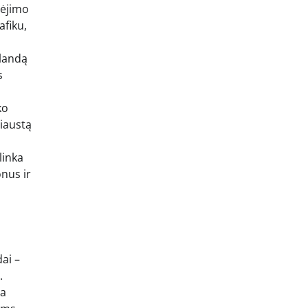
vėjimo
afiku,
alandą
s
ko
siaustą
linka
onus ir
ai –
.
na