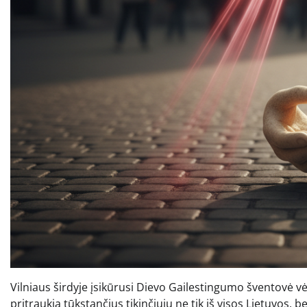
Vilniaus širdyje įsikūrusi Dievo Gailestingumo šventovė vėl
pritraukia tūkstančius tikinčiųjų ne tik iš visos Lietuvos, bet