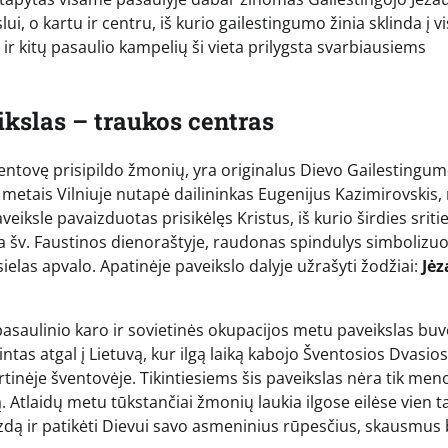
i, o kartu ir centru, iš kurio gailestingumo žinia sklinda į v
s ir kitų pasaulio kampelių ši vieta prilygsta svarbiausiems
kslas – traukos centras
ventovę prisipildo žmonių, yra originalus Dievo Gailestingu
34 metais Vilniuje nutapė dailininkas Eugenijus Kazimirovskis,
iksle pavaizduotas prisikėlęs Kristus, iš kurio širdies sriti
ma šv. Faustinos dienoraštyje, raudonas spindulys simbolizuo
 sielas apvalo. Apatinėje paveikslo dalyje užrašyti žodžiai:
Jėz
pasaulinio karo ir sovietinės okupacijos metu paveikslas bu
intas atgal į Lietuvą, kur ilgą laiką kabojo Šventosios Dvasios
rtinėje šventovėje. Tikintiesiems šis paveikslas nėra tik men
ą. Atlaidų metu tūkstančiai žmonių laukia ilgose eilėse vien t
vaizdą ir patikėti Dievui savo asmeninius rūpesčius, skausmus 