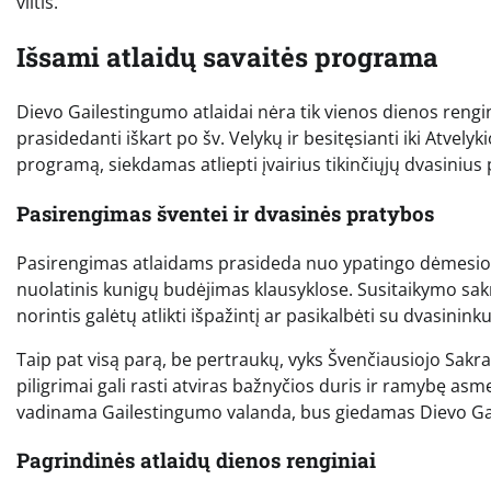
viltis.
Išsami atlaidų savaitės programa
Dievo Gailestingumo atlaidai nėra tik vienos dienos reng
prasidedanti iškart po šv. Velykų ir besitęsianti iki Atve
programą, siekdamas atliepti įvairius tikinčiųjų dvasinius 
Pasirengimas šventei ir dvasinės pratybos
Pasirengimas atlaidams prasideda nuo ypatingo dėmesio 
nuolatinis kunigų budėjimas klausyklose. Susitaikymo sakr
norintis galėtų atlikti išpažintį ar pasikalbėti su dvasininku
Taip pat visą parą, be pertraukų, vyks Švenčiausiojo Sakram
piligrimai gali rasti atviras bažnyčios duris ir ramybę asm
vadinama Gailestingumo valanda, bus giedamas Dievo Gail
Pagrindinės atlaidų dienos renginiai