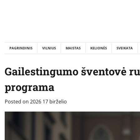
Skip
to
content
PAGRINDINIS
VILNIUS
MAISTAS
KELIONĖS
SVEIKATA
Gailestingumo šventovė ruo
programa
Posted on
2026 17 birželio