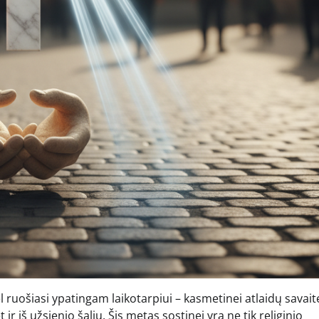
 ruošiasi ypatingam laikotarpiui – kasmetinei atlaidų savaite
 ir iš užsienio šalių. Šis metas sostinei yra ne tik religinio