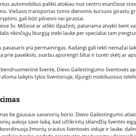
s automobilius palikti atokiau nuo centro esančiose sto
mis. Viešasis transportas tomis dienomis kursuos įprastu gr
yptimi, gali būti pilnesni nei įprastai.
se šv. Mišiose ar atlikti išpažintį, patariama atvykti bent v
lis tikinčiųjų liturgiją stebi lauke per specialiai tam įrengtu
s pavasaris yra permainingas. Kadangi gali tekti nemažai lai
ga prie paveikslo, svarbu apsirengti šiltai ir turėti skėtį ar ap
lė bendruomeninė šventė, Dievo Gailestingumo šventovės ap
šoma laikytis tylos šventoriuje, išjungti mobiliuosius telef
ukimas
jamas be gausaus savanorių būrio. Dievo Gailestingumo atlaid
nių aukoja savo laiką, kad užtikrintų sklandžią šventės eigą
e koordinuoja žmonių srautus šventovės viduje ir lauke, dali