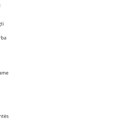
ų
ti
rba
iame
ntės