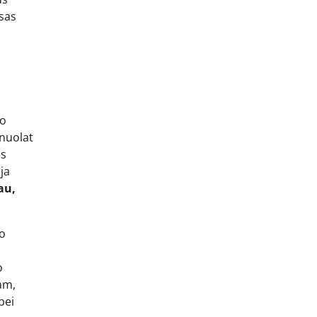
isas
mo
 nuolat
es
ja
au,
vo
o
am,
bei