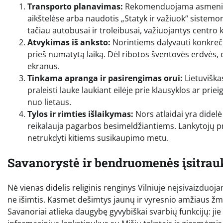
Transporto planavimas:
Rekomenduojama asmeniniu
aikštelėse arba naudotis „Statyk ir važiuok“ sistemo
tačiau autobusai ir troleibusai, važiuojantys centro kr
Atvykimas iš anksto:
Norintiems dalyvauti konkrečio
prieš numatytą laiką. Dėl ribotos šventovės erdvės, da
ekranus.
Tinkama apranga ir pasirengimas orui:
Lietuviška
praleisti lauke laukiant eilėje prie klausyklos ar priei
nuo lietaus.
Tylos ir rimties išlaikymas:
Nors atlaidai yra dide
reikalauja pagarbos besimeldžiantiems. Lankytojų pra
netrukdyti kitiems susikaupimo metu.
Savanorystė ir bendruomenės įsitra
Nė vienas didelis religinis renginys Vilniuje neįsivaizduo
ne išimtis. Kasmet dešimtys jaunų ir vyresnio amžiaus žmo
Savanoriai atlieka daugybę gyvybiškai svarbių funkcijų: ji