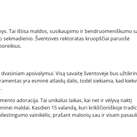
inys. Tai ištisa maldos, susikaupimo ir bendruomeniškumo sa
lykio sekmadienio. Šventovės rektoratas kruopščiai paruošė
poreikius.
dvasiniam apsivalymui. Visą savaitę šventovėje bus užtikr
amentas yra esminė atlaidų dalis, todėl siekiama, kad kiek
.
ento adoracija. Tai unikalus laikas, kai net ir vėlyvą naktį
eninei maldai. Kasdien 15 valandą, kuri krikščioniškoje tradic
estingumo vainikėlis, prašant malonių sau ir visam pasauli