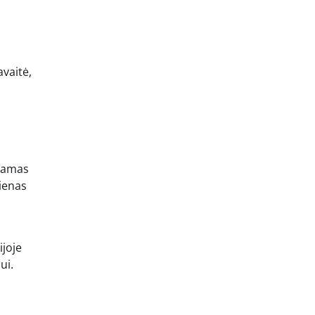
vaitė,
inamas
vienas
ijoje
ui.