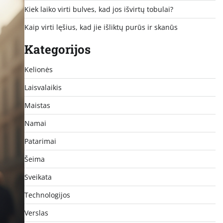
Kiek laiko virti bulves, kad jos išvirtų tobulai?
Kaip virti lęšius, kad jie išliktų purūs ir skanūs
Kategorijos
Kelionės
Laisvalaikis
Maistas
Namai
Patarimai
Šeima
Sveikata
Technologijos
Verslas