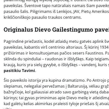
paveikslas. Šventovė tapo natūraliais namais šiam paveikslu
pasaulio šalis. Piligrimams iš Lenkijos, JAV, Pietų Ameriko
krikščioniškojo pasaulio traukos centrams.
Originalus Dievo Gailestingumo pavei
Pagrindinė priežastis, kodėl atlaidų metu gatvės aplink š
paveikslas, kabantis virš centrinio altoriaus. Šį kūrinį 19
prižiūrimas ir konsultuojamas pačios sesers Faustinos. Pave
sklinda du spinduliai – raudonas ir išblyškęs. Kaip teigia
kraują, kuris yra sielų gyvybė, o išblyškęs – vandenį, kuris
pasitikiu Tavimi
.
Šio paveikslo istorija yra kupina dramatizmo. Po Antrojo 
slepiamas, nelegaliai pervežamas į Baltarusiją, vėliau grąž
bažnyčioje, kol galiausiai atrado savo garbingą vietą daba
kūrinys; tai gyvas priminimas apie Dievo meilę ir atleidim
kad galėtų kelias akimirkas praleisti tyloje priešais šį at