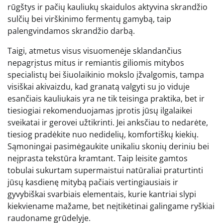
rūgštys ir pačių kauliukų skaidulos aktyvina skrandžio
sulčių bei virškinimo fermentų gamybą, taip
palengvindamos skrandžio darbą.
Taigi, atmetus visus visuomenėje sklandančius
nepagrįstus mitus ir remiantis giliomis mitybos
specialistų bei šiuolaikinio mokslo įžvalgomis, tampa
visiškai akivaizdu, kad granatą valgyti su jo viduje
esančiais kauliukais yra ne tik teisinga praktika, bet ir
tiesiogiai rekomenduojamas įprotis jūsų ilgalaikei
sveikatai ir gerovei užtikrinti. Jei anksčiau to nedarėte,
tiesiog pradėkite nuo nedidelių, komfortiškų kiekių.
Sąmoningai pasimėgaukite unikaliu skonių deriniu bei
neįprasta tekstūra kramtant. Taip leisite gamtos
tobulai sukurtam supermaistui natūraliai praturtinti
jūsų kasdienę mitybą pačiais vertingiausiais ir
gyvybiškai svarbiais elementais, kurie kantriai slypi
kiekviename mažame, bet neįtikėtinai galingame ryškiai
raudoname grūdelyje.