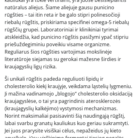
natūralus aliejus. Šiame aliejuje gausu punicino
rūgšties – tai itin reta ir be galo stipri polinesočioji
riebalų rūgštis, priskiriama specifinei omega-5 riebalų
rūgščių grupei. Laboratoriniai ir klinikiniai tyrimai
atskleidžia, kad punicino rūgštis pasižymi ypač stipriu
priešuždegiminiu poveikiu visame organizme.
Reguliarus šios rūgšties vartojimas mokslinėje
literatūroje siejamas su gerokai mažesne širdies ir
kraujagyslių ligų rizika.
Ši unikali rūgštis padeda reguliuoti lipidų ir
cholesterolio kiekį kraujyje, veikdama ląstelių lygmeniu.
Ji mažina vadinamojo „blogojo“ cholesterolio oksidaciją
kraujagyslėse, o tai yra pagrindinis aterosklerozės
(kraujagyslių kalkėjimo) vystymosi mechanizmas.
Norint maksimaliai pasisavinti šią naudingąją rūgštį,
labai svarbu granatų kauliukus kuo geriau sukramtyti.
Jei juos prarysite visiškai cėlus, nepažeidus jų kieto
apvalkalo, jūsų virškinimo fermentai tiesiog negalės