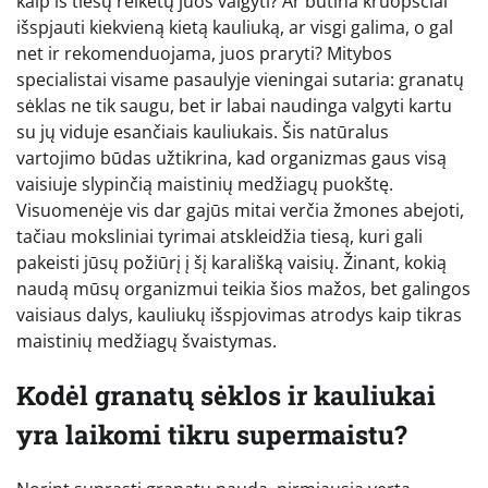
kaip iš tiesų reikėtų juos valgyti? Ar būtina kruopščiai
išspjauti kiekvieną kietą kauliuką, ar visgi galima, o gal
net ir rekomenduojama, juos praryti? Mitybos
specialistai visame pasaulyje vieningai sutaria: granatų
sėklas ne tik saugu, bet ir labai naudinga valgyti kartu
su jų viduje esančiais kauliukais. Šis natūralus
vartojimo būdas užtikrina, kad organizmas gaus visą
vaisiuje slypinčią maistinių medžiagų puokštę.
Visuomenėje vis dar gajūs mitai verčia žmones abejoti,
tačiau moksliniai tyrimai atskleidžia tiesą, kuri gali
pakeisti jūsų požiūrį į šį karališką vaisių. Žinant, kokią
naudą mūsų organizmui teikia šios mažos, bet galingos
vaisiaus dalys, kauliukų išspjovimas atrodys kaip tikras
maistinių medžiagų švaistymas.
Kodėl granatų sėklos ir kauliukai
yra laikomi tikru supermaistu?