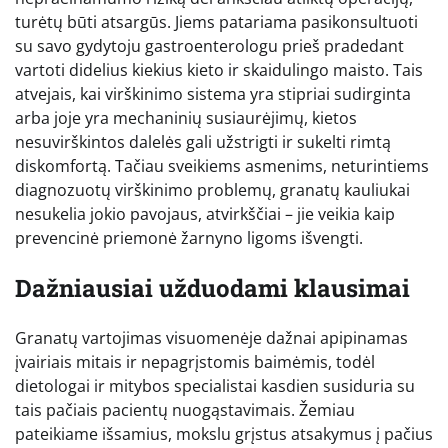
turėtų būti atsargūs. Jiems patariama pasikonsultuoti
su savo gydytoju gastroenterologu prieš pradedant
vartoti didelius kiekius kieto ir skaidulingo maisto. Tais
atvejais, kai virškinimo sistema yra stipriai sudirginta
arba joje yra mechaninių susiaurėjimų, kietos
nesuvirškintos dalelės gali užstrigti ir sukelti rimtą
diskomfortą. Tačiau sveikiems asmenims, neturintiems
diagnozuotų virškinimo problemų, granatų kauliukai
nesukelia jokio pavojaus, atvirkščiai – jie veikia kaip
prevencinė priemonė žarnyno ligoms išvengti.
Dažniausiai užduodami klausimai
Granatų vartojimas visuomenėje dažnai apipinamas
įvairiais mitais ir nepagrįstomis baimėmis, todėl
dietologai ir mitybos specialistai kasdien susiduria su
tais pačiais pacientų nuogąstavimais. Žemiau
pateikiame išsamius, mokslu grįstus atsakymus į pačius