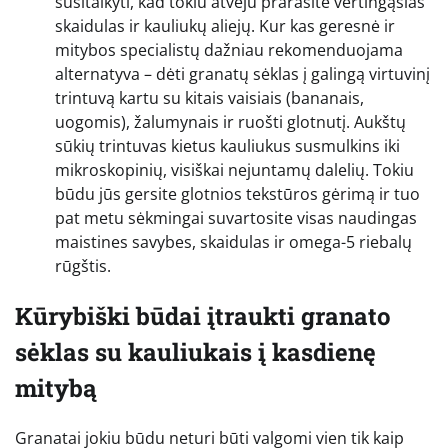
susitaikyti, kad tokiu atveju prarasite vertingąsias
skaidulas ir kauliukų aliejų. Kur kas geresnė ir
mitybos specialistų dažniau rekomenduojama
alternatyva – dėti granatų sėklas į galingą virtuvinį
trintuvą kartu su kitais vaisiais (bananais,
uogomis), žalumynais ir ruošti glotnutį. Aukštų
sūkių trintuvas kietus kauliukus susmulkins iki
mikroskopinių, visiškai nejuntamų dalelių. Tokiu
būdu jūs gersite glotnios tekstūros gėrimą ir tuo
pat metu sėkmingai suvartosite visas naudingas
maistines savybes, skaidulas ir omega-5 riebalų
rūgštis.
Kūrybiški būdai įtraukti granato
sėklas su kauliukais į kasdienę
mitybą
Granatai jokiu būdu neturi būti valgomi vien tik kaip