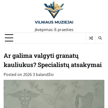
Skip
to
content
įkvėpimas iš praeities
Ar galima valgyti granatų
kauliukus? Specialistų atsakymai
Posted on
2026 3 balandžio