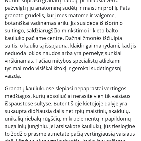
Norint suprasti granatų naudą, pirmiausia verta
pažvelgti į jų anatominę sudėtį ir maistinį profilį. Pats
granato grūdelis, kurį mes matome ir valgome,
botaniškai vadinamas arilu. Jis susideda iš išorinio
sultingo, saldžiarūgščio minkštimo ir kieto balto
kauliuko pačiame centre. Dažnai žmonės iščiulpia
sultis, o kauliuką išspjauna, klaidingai manydami, kad jis
neduoda jokios naudos arba yra pernelyg sunkiai
virškinamas. Tačiau mitybos specialistų atliekami
tyrimai rodo visiškai kitokį ir gerokai sudėtingesnį
vaizdą.
Granatų kauliukuose slepiasi nepaprastai vertingos
medžiagos, kurių absoliučiai nerasite vien tik vaisiaus
išspaustose sultyse. Būtent šioje kietojoje dalyje yra
sukaupta didžiausia dalis netirpių maistinių skaidulų,
unikalių riebalų rūgščių, mikroelementų ir papildomų
augalinių junginių. Jei atsisakote kauliukų, jūs tiesiogine
to žodžio prasme atmetate pačią vertingiausią vaisiaus