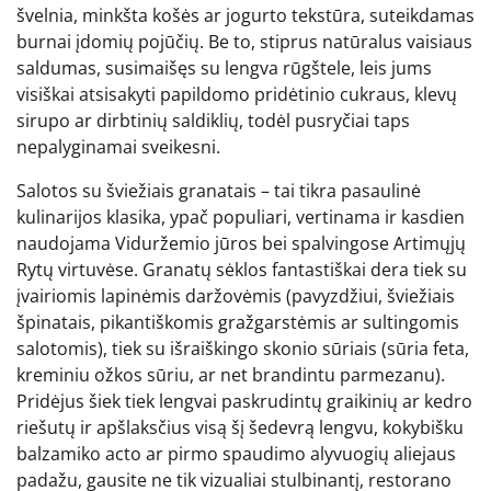
švelnia, minkšta košės ar jogurto tekstūra, suteikdamas
burnai įdomių pojūčių. Be to, stiprus natūralus vaisiaus
saldumas, susimaišęs su lengva rūgštele, leis jums
visiškai atsisakyti papildomo pridėtinio cukraus, klevų
sirupo ar dirbtinių saldiklių, todėl pusryčiai taps
nepalyginamai sveikesni.
Salotos su šviežiais granatais – tai tikra pasaulinė
kulinarijos klasika, ypač populiari, vertinama ir kasdien
naudojama Viduržemio jūros bei spalvingose Artimųjų
Rytų virtuvėse. Granatų sėklos fantastiškai dera tiek su
įvairiomis lapinėmis daržovėmis (pavyzdžiui, šviežiais
špinatais, pikantiškomis gražgarstėmis ar sultingomis
salotomis), tiek su išraiškingo skonio sūriais (sūria feta,
kreminiu ožkos sūriu, ar net brandintu parmezanu).
Pridėjus šiek tiek lengvai paskrudintų graikinių ar kedro
riešutų ir apšlaksčius visą šį šedevrą lengvu, kokybišku
balzamiko acto ar pirmo spaudimo alyvuogių aliejaus
padažu, gausite ne tik vizualiai stulbinantį, restorano