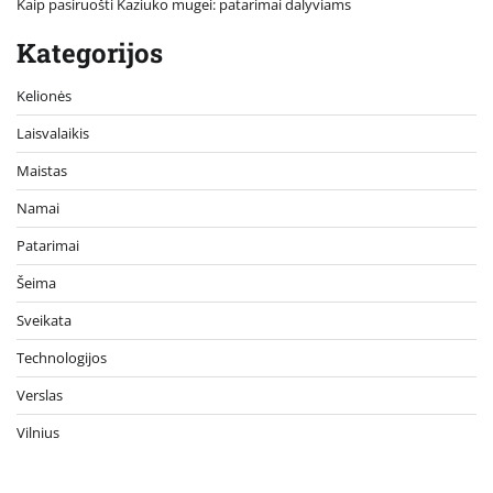
Kaip pasiruošti Kaziuko mugei: patarimai dalyviams
Kategorijos
Kelionės
Laisvalaikis
Maistas
Namai
Patarimai
Šeima
Sveikata
Technologijos
Verslas
Vilnius