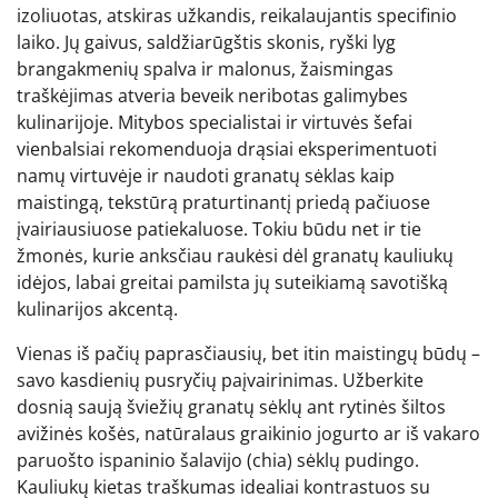
izoliuotas, atskiras užkandis, reikalaujantis specifinio
laiko. Jų gaivus, saldžiarūgštis skonis, ryški lyg
brangakmenių spalva ir malonus, žaismingas
traškėjimas atveria beveik neribotas galimybes
kulinarijoje. Mitybos specialistai ir virtuvės šefai
vienbalsiai rekomenduoja drąsiai eksperimentuoti
namų virtuvėje ir naudoti granatų sėklas kaip
maistingą, tekstūrą praturtinantį priedą pačiuose
įvairiausiuose patiekaluose. Tokiu būdu net ir tie
žmonės, kurie anksčiau raukėsi dėl granatų kauliukų
idėjos, labai greitai pamilsta jų suteikiamą savotišką
kulinarijos akcentą.
Vienas iš pačių paprasčiausių, bet itin maistingų būdų –
savo kasdienių pusryčių paįvairinimas. Užberkite
dosnią saują šviežių granatų sėklų ant rytinės šiltos
avižinės košės, natūralaus graikinio jogurto ar iš vakaro
paruošto ispaninio šalavijo (chia) sėklų pudingo.
Kauliukų kietas traškumas idealiai kontrastuos su