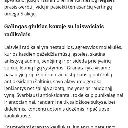
prasiskverbti į vidų ir pasiekti ten esančių vertingų
omega-5 aliejų.
Galingas ginklas kovoje su laisvaisiais
radikalais
Laisvieji radikalai yra nestabilios, agresyvios molekulės,
kurios kasdien pažeidžia mūsų ląsteles, skatina
ankstyvą audinių senėjimą ir prisideda prie įvairių
sunkių lėtinių ligų vystymosi. Granatai yra visame
pasaulyje pripažinti kaip vieni stipriausių natūralių
antioksidantų šaltinių, savo aktyvumu gerokai
lenkiantys net žaliąją arbatą, mėlynes ar raudonąjį
vyną. Svarbiausi antioksidantai, tokie kaip punikalaginai
ir antocianinai, randami ne tik saldžiose sultyse, bet
didelėmis, koncentruotomis dozėmis ir pačiuose
kauliukuose.
Kramtydami granato kauliukus, jūs aprūpinate savo