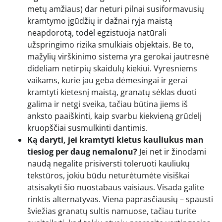
metų amžiaus) dar neturi pilnai susiformavusių
kramtymo įgūdžių ir dažnai ryja maistą
neapdorotą, todėl egzistuoja natūrali
užspringimo rizika smulkiais objektais. Be to,
mažylių virškinimo sistema yra gerokai jautresnė
dideliam netirpių skaidulų kiekiui. Vyresniems
vaikams, kurie jau geba dėmesingai ir gerai
kramtyti kietesnį maistą, granatų sėklas duoti
galima ir netgi sveika, tačiau būtina jiems iš
anksto paaiškinti, kaip svarbu kiekvieną grūdelį
kruopščiai susmulkinti dantimis.
Ką daryti, jei kramtyti kietus kauliukus man
tiesiog per daug nemalonu?
Jei net ir žinodami
naudą negalite prisiversti toleruoti kauliukų
tekstūros, jokiu būdu neturėtumėte visiškai
atsisakyti šio nuostabaus vaisiaus. Visada galite
rinktis alternatyvas. Viena paprasčiausių – spausti
šviežias granatų sultis namuose, tačiau turite