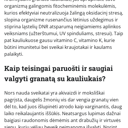
organizmą galingomis fitocheminėmis molekulėmis,
kurios efektyviai neutralizuoja žalingą oksidacinį stresą,
slopina organizme rusenančius lėtinius uždegimus ir
stiprina ląstelių DNR atsparumą neigiamiems aplinkos
veiksniams (užterštumui, UV spinduliams, stresui). Taip
pat kauliukuose gausu vitamino C, vitamino K, kurie
būtini imunitetui bei sveikai kraujotakai ir kaulams
palaikyti.
Kaip teisingai paruošti ir saugiai
valgyti granatą su kauliukais?
Nors nauda sveikatai yra akivaizdi ir moksliškai
pagrįsta, daugelis žmonių vis dar vengia granatų vien
dėl to, kad juos išlupinėti atrodo kaip varginantis, daug
laiko reikalaujantis iššūkis. Neatsargus lupimas dažnai
baigiasi raudonomis dėmėmis ant drabužių ir virtuvės
sienų, kurių vėliau beveik neįmanoma išvalyti. Norint