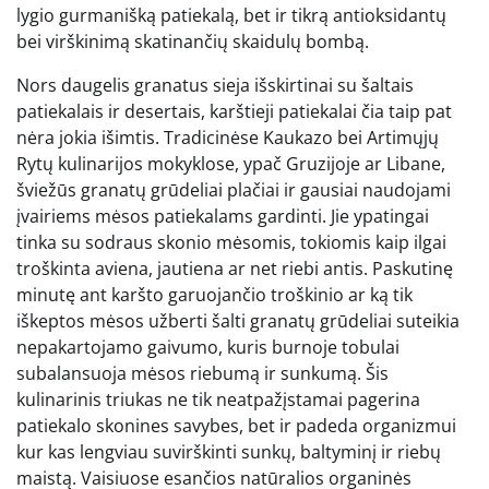
lygio gurmanišką patiekalą, bet ir tikrą antioksidantų
bei virškinimą skatinančių skaidulų bombą.
Nors daugelis granatus sieja išskirtinai su šaltais
patiekalais ir desertais, karštieji patiekalai čia taip pat
nėra jokia išimtis. Tradicinėse Kaukazo bei Artimųjų
Rytų kulinarijos mokyklose, ypač Gruzijoje ar Libane,
šviežūs granatų grūdeliai plačiai ir gausiai naudojami
įvairiems mėsos patiekalams gardinti. Jie ypatingai
tinka su sodraus skonio mėsomis, tokiomis kaip ilgai
troškinta aviena, jautiena ar net riebi antis. Paskutinę
minutę ant karšto garuojančio troškinio ar ką tik
iškeptos mėsos užberti šalti granatų grūdeliai suteikia
nepakartojamo gaivumo, kuris burnoje tobulai
subalansuoja mėsos riebumą ir sunkumą. Šis
kulinarinis triukas ne tik neatpažįstamai pagerina
patiekalo skonines savybes, bet ir padeda organizmui
kur kas lengviau suvirškinti sunkų, baltyminį ir riebų
maistą. Vaisiuose esančios natūralios organinės