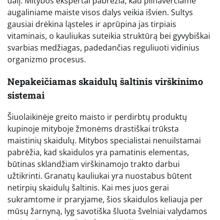
dalį. Mitybos ekspertai pabrėžia, kad pilnaverčiame
augaliniame maiste visos dalys veikia išvien. Sultys
gausiai drėkina ląsteles ir aprūpina jas tirpiais
vitaminais, o kauliukas suteikia struktūrą bei gyvybiškai
svarbias medžiagas, padedančias reguliuoti vidinius
organizmo procesus.
Nepakeičiamas skaidulų šaltinis virškinimo
sistemai
Šiuolaikinėje greito maisto ir perdirbtų produktų
kupinoje mityboje žmonėms drastiškai trūksta
maistinių skaidulų. Mitybos specialistai nenuilstamai
pabrėžia, kad skaidulos yra pamatinis elementas,
būtinas sklandžiam virškinamojo trakto darbui
užtikrinti. Granatų kauliukai yra nuostabus būtent
netirpių skaidulų šaltinis. Kai mes juos gerai
sukramtome ir praryjame, šios skaidulos keliauja per
mūsų žarnyną, lyg savotiška šluota švelniai valydamos