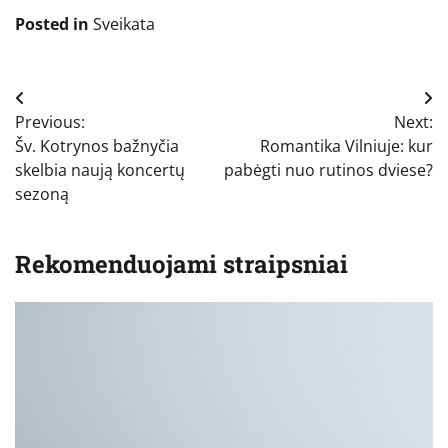
Posted in
Sveikata
Navigacija
Previous:
Next:
tarp
Šv. Kotrynos bažnyčia
Romantika Vilniuje: kur
įrašų
skelbia naują koncertų
pabėgti nuo rutinos dviese?
sezoną
Rekomenduojami straipsniai