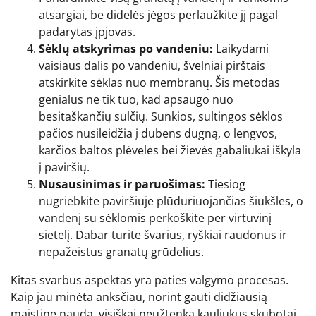
atsargiai, be didelės jėgos perlaužkite jį pagal
padarytas įpjovas.
Sėklų atskyrimas po vandeniu:
Laikydami
vaisiaus dalis po vandeniu, švelniai pirštais
atskirkite sėklas nuo membranų. Šis metodas
genialus ne tik tuo, kad apsaugo nuo
besitaškančių sulčių. Sunkios, sultingos sėklos
pačios nusileidžia į dubens dugną, o lengvos,
karčios baltos plėvelės bei žievės gabaliukai iškyla
į paviršių.
Nusausinimas ir paruošimas:
Tiesiog
nugriebkite paviršiuje plūduriuojančias šiukšles, o
vandenį su sėklomis perkoškite per virtuvinį
sietelį. Dabar turite švarius, ryškiai raudonus ir
nepažeistus granatų grūdelius.
Kitas svarbus aspektas yra paties valgymo procesas.
Kaip jau minėta anksčiau, norint gauti didžiausią
maistinę naudą, visiškai neužtenka kauliukus skubotai