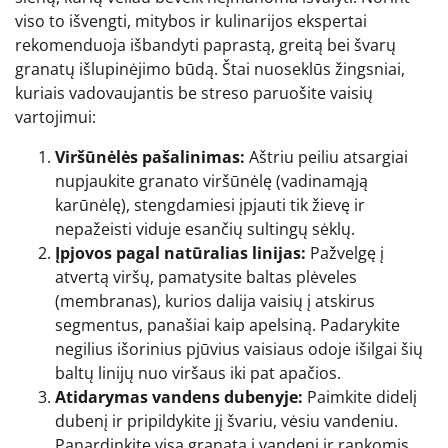
viso to išvengti, mitybos ir kulinarijos ekspertai
rekomenduoja išbandyti paprastą, greitą bei švarų
granatų išlupinėjimo būdą. Štai nuoseklūs žingsniai,
kuriais vadovaujantis be streso paruošite vaisių
vartojimui:
Viršūnėlės pašalinimas:
Aštriu peiliu atsargiai
nupjaukite granato viršūnėlę (vadinamąją
karūnėlę), stengdamiesi įpjauti tik žievę ir
nepažeisti viduje esančių sultingų sėklų.
Įpjovos pagal natūralias linijas:
Pažvelgę į
atvertą viršų, pamatysite baltas plėveles
(membranas), kurios dalija vaisių į atskirus
segmentus, panašiai kaip apelsiną. Padarykite
negilius išorinius pjūvius vaisiaus odoje išilgai šių
baltų linijų nuo viršaus iki pat apačios.
Atidarymas vandens dubenyje:
Paimkite didelį
dubenį ir pripildykite jį švariu, vėsiu vandeniu.
Panardinkite visą granatą į vandenį ir rankomis