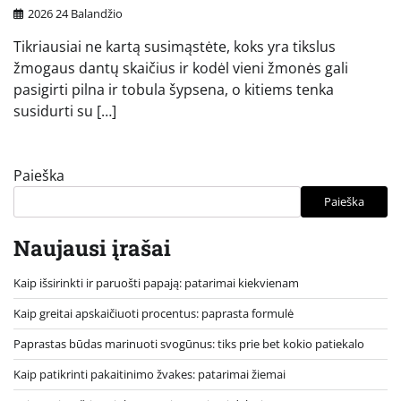
2026 24 Balandžio
Tikriausiai ne kartą susimąstėte, koks yra tikslus
žmogaus dantų skaičius ir kodėl vieni žmonės gali
pasigirti pilna ir tobula šypsena, o kitiems tenka
susidurti su […]
Paieška
Paieška
Naujausi įrašai
Kaip išsirinkti ir paruošti papają: patarimai kiekvienam
Kaip greitai apskaičiuoti procentus: paprasta formulė
Paprastas būdas marinuoti svogūnus: tiks prie bet kokio patiekalo
Kaip patikrinti pakaitinimo žvakes: patarimai žiemai