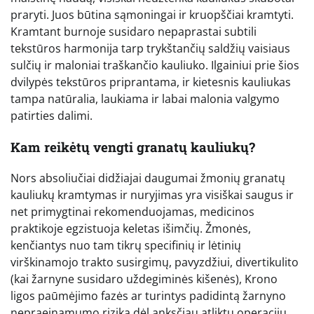
praryti. Juos būtina sąmoningai ir kruopščiai kramtyti.
Kramtant burnoje susidaro nepaprastai subtili
tekstūros harmonija tarp trykštančių saldžių vaisiaus
sulčių ir maloniai traškančio kauliuko. Ilgainiui prie šios
dvilypės tekstūros priprantama, ir kietesnis kauliukas
tampa natūralia, laukiama ir labai malonia valgymo
patirties dalimi.
Kam reikėtų vengti granatų kauliukų?
Nors absoliučiai didžiajai daugumai žmonių granatų
kauliukų kramtymas ir nuryjimas yra visiškai saugus ir
net primygtinai rekomenduojamas, medicinos
praktikoje egzistuoja keletas išimčių. Žmonės,
kenčiantys nuo tam tikrų specifinių ir lėtinių
virškinamojo trakto susirgimų, pavyzdžiui, divertikulito
(kai žarnyne susidaro uždegiminės kišenės), Krono
ligos paūmėjimo fazės ar turintys padidintą žarnyno
nepraeinamumo riziką dėl anksčiau atliktų operacijų,