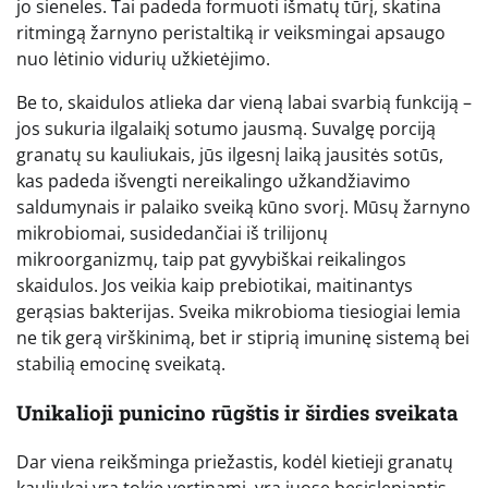
jo sieneles. Tai padeda formuoti išmatų tūrį, skatina
ritmingą žarnyno peristaltiką ir veiksmingai apsaugo
nuo lėtinio vidurių užkietėjimo.
Be to, skaidulos atlieka dar vieną labai svarbią funkciją –
jos sukuria ilgalaikį sotumo jausmą. Suvalgę porciją
granatų su kauliukais, jūs ilgesnį laiką jausitės sotūs,
kas padeda išvengti nereikalingo užkandžiavimo
saldumynais ir palaiko sveiką kūno svorį. Mūsų žarnyno
mikrobiomai, susidedančiai iš trilijonų
mikroorganizmų, taip pat gyvybiškai reikalingos
skaidulos. Jos veikia kaip prebiotikai, maitinantys
gerąsias bakterijas. Sveika mikrobioma tiesiogiai lemia
ne tik gerą virškinimą, bet ir stiprią imuninę sistemą bei
stabilią emocinę sveikatą.
Unikalioji punicino rūgštis ir širdies sveikata
Dar viena reikšminga priežastis, kodėl kietieji granatų
kauliukai yra tokie vertinami, yra juose besislepiantis