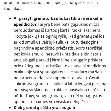
populiariausius klausimus apie granatų sėklas ir jų
kauliukus.
Ar praryti granatų kauliukai tikrai nesukelia
apendicito?
Tai yra bene pats gajausias mitas,
perduodamas iš kartos į kartą. Moksliškai nėra
įrodyta jokių tiesioginių ryšių, kad granatų sėklos
ar kiti smulkūs vaisių kauliukai būtų tiesioginė ir
pagrindinė apendicito priežastis. Nors teoriškai
bet kokia smulki, nesuvirškinta dalelė itin retais
atvejais gali patekti į kirmėlinę ataugą ir prisidėti
prie uždegimo, statistiškai tokie atvejai medicinos
praktikoje yra ypatingai reti – jie sudaro mažiau
nei procento dalį visų apendicito atvejų. Gerai
sukramtyti granatų kauliukai labai lengvai pereina
per visą virškinamąjį traktą ir pasišalina natūraliu
būdu. Taigi, vengti granatų vien dėl nepagrįstos
apendicito baimės yra visiškai nelogiška.
Kiek granatų sėklų yra saugu ir