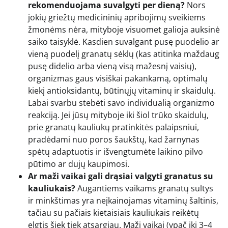
rekomenduojama suvalgyti per dieną?
Nors
jokių griežtų medicininių apribojimų sveikiems
žmonėms nėra, mityboje visuomet galioja auksinė
saiko taisyklė. Kasdien suvalgant pusę puodelio ar
vieną puodelį granatų sėklų (kas atitinka maždaug
pusę didelio arba vieną visą mažesnį vaisių),
organizmas gaus visiškai pakankamą, optimalų
kiekį antioksidantų, būtinųjų vitaminų ir skaidulų.
Labai svarbu stebėti savo individualią organizmo
reakciją. Jei jūsų mityboje iki šiol trūko skaidulų,
prie granatų kauliukų pratinkitės palaipsniui,
pradėdami nuo poros šaukštų, kad žarnynas
spėtų adaptuotis ir išvengtumėte laikino pilvo
pūtimo ar dujų kaupimosi.
Ar maži vaikai gali drąsiai valgyti granatus su
kauliukais?
Augantiems vaikams granatų sultys
ir minkštimas yra neįkainojamas vitaminų šaltinis,
tačiau su pačiais kietaisiais kauliukais reikėtų
elgtis šiek tiek atsargiau. Maži vaikai (ypač iki 3–4