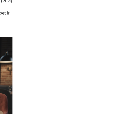
mų žuvų
bet ir