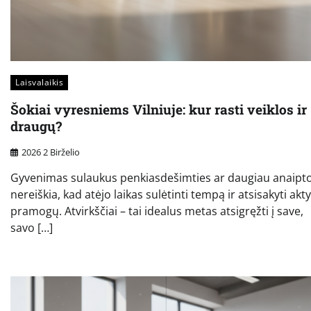
Laisvalaikis
Šokiai vyresniems Vilniuje: kur rasti veiklos ir
draugų?
2026 2 Birželio
Gyvenimas sulaukus penkiasdešimties ar daugiau anaipto
nereiškia, kad atėjo laikas sulėtinti tempą ir atsisakyti akt
pramogų. Atvirkščiai – tai idealus metas atsigręžti į save,
savo […]