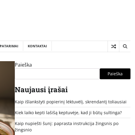
PATARIMAI
KONTAKTAI
Paieška
Paieška
Naujausi įrašai
Kaip išlankstyti popierinį lėktuvėlį, skrendantį toliausiai
Kiek laiko kepti lašišą keptuvėje, kad ji būtų sultinga?
Kaip nupiešti šunį: paprasta instrukcija žingsnis po
žingsnio