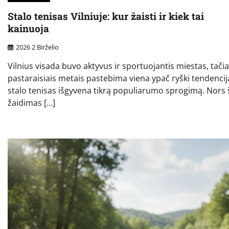
Stalo tenisas Vilniuje: kur žaisti ir kiek tai
kainuoja
2026 2 Birželio
Vilnius visada buvo aktyvus ir sportuojantis miestas, tači
pastaraisiais metais pastebima viena ypač ryški tendencij
stalo tenisas išgyvena tikrą populiarumo sprogimą. Nors 
žaidimas […]