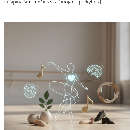
susipina šimtmečius skaičiuojanti prekybos […]