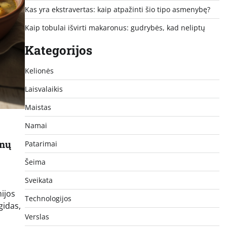
Kas yra ekstravertas: kaip atpažinti šio tipo asmenybę?
Kaip tobulai išvirti makaronus: gudrybės, kad neliptų
Kategorijos
Kelionės
Laisvalaikis
Maistas
Namai
anų
Patarimai
Šeima
Sveikata
mijos
Technologijos
gidas,
Verslas