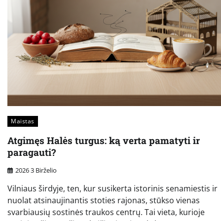
Maistas
Atgimęs Halės turgus: ką verta pamatyti ir
paragauti?
2026 3 Birželio
Vilniaus širdyje, ten, kur susikerta istorinis senamiestis ir
nuolat atsinaujinantis stoties rajonas, stūkso vienas
svarbiausių sostinės traukos centrų. Tai vieta, kurioje