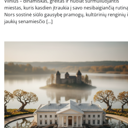
Vilnius – dinamiškas, greitas ir nuolat šurmuliuojantis
miestas, kuris kasdien įtraukia į savo nesibaigiančią rutiną
Nors sostinė siūlo gausybę pramogų, kultūrinių renginių i
jaukių senamiesčio […]