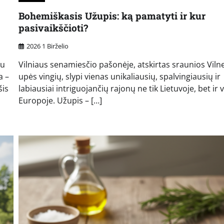
Bohemiškasis Užupis: ką pamatyti ir kur
pasivaikščioti?
2026 1 Birželio
au
Vilniaus senamiesčio pašonėje, atskirtas sraunios Viln
a –
upės vingių, slypi vienas unikaliausių, spalvingiausių ir
šis
labiausiai intriguojančių rajonų ne tik Lietuvoje, bet ir 
Europoje. Užupis – […]