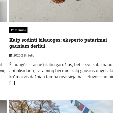
Patarimai
Kaip sodinti šilauoges: eksperto patarimai
gausiam derliui
2026 2 Birželio
l
Šilauogės – tai ne tik itin gardžios, bet ir sveikatai nau
yvių
antioksidantų, vitaminų bei mineralų gausios uogos, k
krūmai vis dažniau tampa neatsiejama Lietuvos sodin
[…]