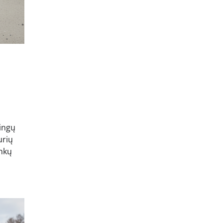
dingų
urių
inkų