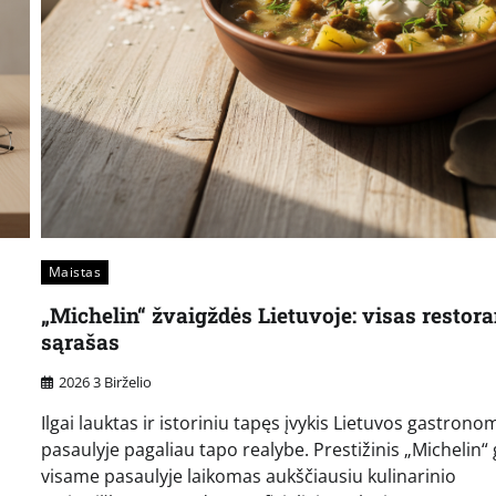
Maistas
„Michelin“ žvaigždės Lietuvoje: visas restor
sąrašas
2026 3 Birželio
Ilgai lauktas ir istoriniu tapęs įvykis Lietuvos gastrono
pasaulyje pagaliau tapo realybe. Prestižinis „Michelin“ 
visame pasaulyje laikomas aukščiausiu kulinarinio