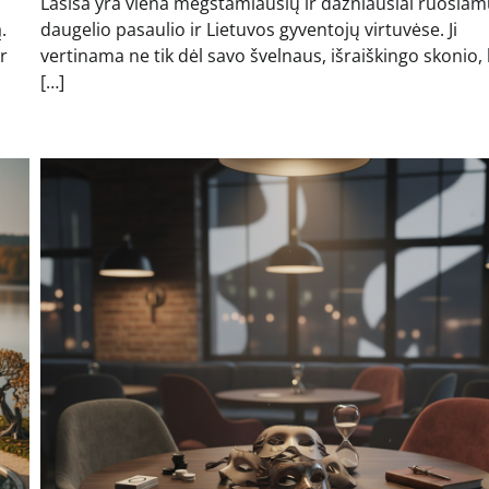
Lašiša yra viena mėgstamiausių ir dažniausiai ruošia
.
daugelio pasaulio ir Lietuvos gyventojų virtuvėse. Ji
r
vertinama ne tik dėl savo švelnaus, išraiškingo skonio, 
[…]