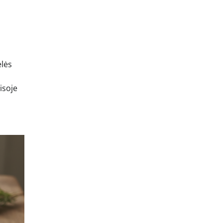
elės
visoje